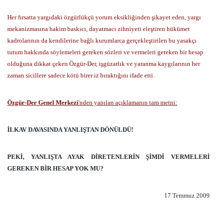
Her fırsatta yargıdaki özgürlükçü yorum eksikliğinden şikayet eden, yargı
mekanizmasına hakim baskıcı, dayatmacı zihniyeti eleştiren hükümet
kadrolarının da kendilerine bağlı kurumlarca gerçekleştirilen bu yasakçı
tutum hakkında söylemeleri gereken sözleri ve vermeleri gereken bir hesap
olduğuna dikkat çeken Özgür-Der, işgüzarlık ve yaranma kaygılarının her
zaman sicillere sadece kötü birer iz bıraktığını ifade etti.
Özgür-Der Genel Merkezi
'nden yapılan açıklamanın tam metni:
İLKAV DAVASINDA YANLIŞTAN DÖNÜLDÜ!
PEKİ, YANLIŞTA AYAK DİRETENLERİN ŞİMDİ VERMELERİ
GEREKEN BİR HESAP YOK MU?
17 Temmuz 2009