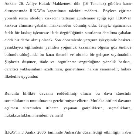
Ankara 26. Asliye Hukuk Mahkemesi dün (16 Temmuz) görülen karar
duruşmasında İLKAV'ın kapatılması talebini reddetti.
Böylece eğitime
yönelik resmi ideoloji kıskacını tartışma gündemine açtığı için İLKAV'ın
kıskaca alınması çabaları mahkemeden dönmüş oldu. Temyiz aşamasında
farklı bir kıskaç işlemezse ifade özgürlüğünün sınırlarını daraltma çabaları
ciddi bir darbe almış olacak. Son dönemlerde yargının işleyişinde baskıcı-
yasaklayıcı eğilimlerin yeniden yoğunluk kazanması olgusu göz önünde
bulundurulduğunda bu karar önemli ve olumlu bir gelişme sayılmalıdır.
Şüphesiz düşünce, ifade ve örgütlenme özgürlüğüne yönelik baskıcı,
daraltıcı yaklaşımların azaltılması, geriletilmesi halkın yararınadır; hukuk
ilkelerine uygundur.
Bununla birlikte davanın reddedilmiş olması bu dava sürecinin
sorumlularının unutulmasını gerektirmiyor elbette. Mutlaka birileri davanın
açılması sürecinden itibaren yaşanan garipliklerin, saçmalıkların,
hukuksuzlukların hesabını vermeli!
İLKAV'ın 3 Aralık 2006 tarihinde Ankara'da düzenlediği etkinliğin haber