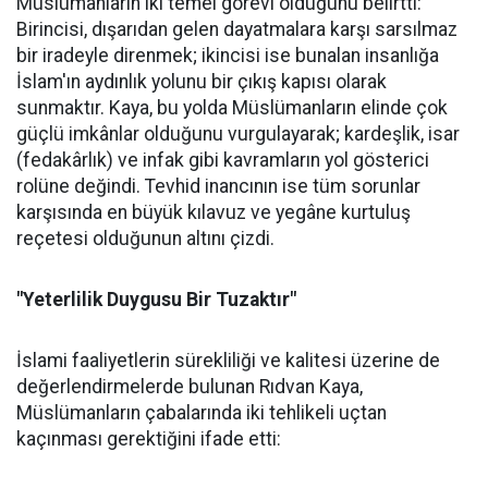
Müslümanların iki temel görevi olduğunu belirtti:
Birincisi, dışarıdan gelen dayatmalara karşı sarsılmaz
bir iradeyle direnmek; ikincisi ise bunalan insanlığa
İslam'ın aydınlık yolunu bir çıkış kapısı olarak
sunmaktır. Kaya, bu yolda Müslümanların elinde çok
güçlü imkânlar olduğunu vurgulayarak; kardeşlik, isar
(fedakârlık) ve infak gibi kavramların yol gösterici
rolüne değindi. Tevhid inancının ise tüm sorunlar
karşısında en büyük kılavuz ve yegâne kurtuluş
reçetesi olduğunun altını çizdi.
"Yeterlilik Duygusu Bir Tuzaktır"
İslami faaliyetlerin sürekliliği ve kalitesi üzerine de
değerlendirmelerde bulunan Rıdvan Kaya,
Müslümanların çabalarında iki tehlikeli uçtan
kaçınması gerektiğini ifade etti: