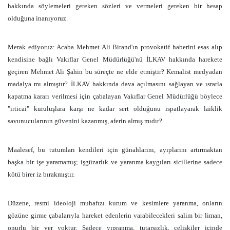
hakkında söylemeleri gereken sözleri ve vermeleri gereken bir hesap
olduğuna inanıyoruz.
Merak ediyoruz: Acaba Mehmet Ali Birand'ın provokatif haberini esas alıp
kendisine bağlı Vakıflar Genel Müdürlüğü'nü İLKAV hakkında harekete
geçiren Mehmet Ali Şahin bu süreçte ne elde etmiştir? Kemalist medyadan
madalya mı almıştır? İLKAV hakkında dava açılmasını sağlayan ve ısrarla
kapatma kararı verilmesi için çabalayan Vakıflar Genel Müdürlüğü böylece
"irticai" kuruluşlara karşı ne kadar sert olduğunu ispatlayarak laiklik
savunucularının güvenini kazanmış, aferin almış mıdır?
Maalesef, bu tutumları kendileri için günahlarını, ayıplarını artırmaktan
başka bir işe yaramamış; işgüzarlık ve yaranma kaygıları sicillerine sadece
kötü birer iz bırakmıştır.
Düzene, resmi ideoloji muhafızı kurum ve kesimlere yaranma, onların
gözüne girme çabalarıyla hareket edenlerin varabilecekleri salim bir liman,
onurlu bir yer yoktur. Sadece yıpranma, tutarsızlık, çelişkiler içinde