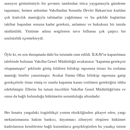
sunuyor görüntüsüyle bir şovmen tarafından irtica yaygarasıyla gündeme
taşınması; hemen ardından Vakıflardan Sorumlu Devlet Bakanı'nın kraldan
çok kralcılık mantığıyla talimatlar yağdırması ve bu şekilde başlatılan
takibat başından sonuna kadar gereksiz, anlamsız ve hukuksuz bir tarzda
sürdürüldü. Yürütme adına sergilenen tavır bilhassa çok çarpıcı bir
usulsüzlük içermekteydi.
Öyle ki, en son duruşmada dahi bu tutumda ısrar edildi. İLKAV'ın kapatılması
talebinde bulunan Vakıflar Genel Müdürlüğü avukatının "kapatma gerekçesi
oluşmamıştır" şeklinde görüş bildiren bilirkişi raporuna itirazı bu zorlama
mantığı birebir yansıtmıştır. Avukat Fatma Oflaz bilirkişi raporuna garip
gerekçelerle itiraz etmiş ve ısrarla kapatma kararı verilmesi gerektiğini iddia
edebilmiştir. Elbette bu tutum öncelikle Vakıflar Genel Müdürlüğü'nün ve
onun da bağlı bulunduğu hükümetin sorumluluğu altındadır.
Her fırsatta yargıdaki özgürlükçü yorum eksikliğinden şikayet eden, yargı
mekanizmasına hakim baskıcı, dayatmacı zihniyeti eleştiren hükümet
kadrolarının kendilerine bağlı kurumlarca gerçekleştirilen bu yasakçı tutum