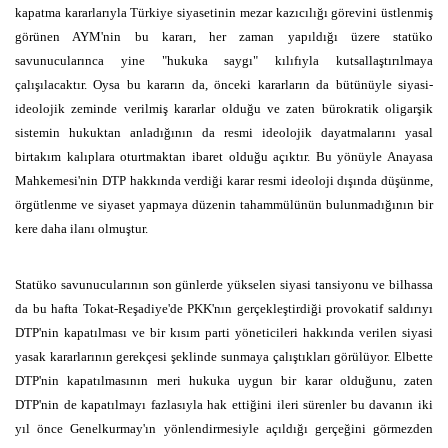
kapatma kararlarıyla Türkiye siyasetinin mezar kazıcılığı görevini üstlenmiş
görünen AYM'nin bu kararı, her zaman yapıldığı üzere statüko
savunucularınca yine "hukuka saygı" kılıfıyla kutsallaştırılmaya
çalışılacaktır. Oysa bu kararın da, önceki kararların da bütünüyle siyasi-
ideolojik zeminde verilmiş kararlar olduğu ve zaten bürokratik oligarşik
sistemin hukuktan anladığının da resmi ideolojik dayatmalarını yasal
birtakım kalıplara oturtmaktan ibaret olduğu açıktır. Bu yönüyle Anayasa
Mahkemesi'nin DTP hakkında verdiği karar resmi ideoloji dışında düşünme,
örgütlenme ve siyaset yapmaya düzenin tahammülünün bulunmadığının bir
kere daha ilanı olmuştur.
Statüko savunucularının son günlerde yükselen siyasi tansiyonu ve bilhassa
da bu hafta Tokat-Reşadiye'de PKK'nın gerçekleştirdiği provokatif saldırıyı
DTP'nin kapatılması ve bir kısım parti yöneticileri hakkında verilen siyasi
yasak kararlarının gerekçesi şeklinde sunmaya çalıştıkları görülüyor. Elbette
DTP'nin kapatılmasının meri hukuka uygun bir karar olduğunu, zaten
DTP'nin de kapatılmayı fazlasıyla hak ettiğini ileri sürenler bu davanın iki
yıl önce Genelkurmay'ın yönlendirmesiyle açıldığı gerçeğini görmezden