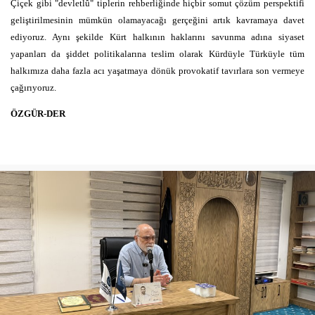
Çiçek gibi "devletlû" tiplerin rehberliğinde hiçbir somut çözüm perspektifi
geliştirilmesinin mümkün olamayacağı gerçeğini artık kavramaya davet
ediyoruz. Aynı şekilde Kürt halkının haklarını savunma adına siyaset
yapanları da şiddet politikalarına teslim olarak Kürdüyle Türküyle tüm
halkımıza daha fazla acı yaşatmaya dönük provokatif tavırlara son vermeye
çağırıyoruz.
ÖZGÜR-DER