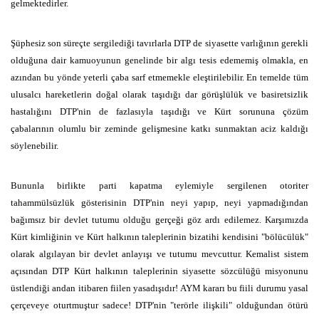
gelmektedirler.
Şüphesiz son süreçte sergilediği tavırlarla DTP de siyasette varlığının gerekli
olduğuna dair kamuoyunun genelinde bir algı tesis edememiş olmakla, en
azından bu yönde yeterli çaba sarf etmemekle eleştirilebilir. En temelde tüm
ulusalcı hareketlerin doğal olarak taşıdığı dar görüşlülük ve basiretsizlik
hastalığını DTP'nin de fazlasıyla taşıdığı ve Kürt sorununa çözüm
çabalarının olumlu bir zeminde gelişmesine katkı sunmaktan aciz kaldığı
söylenebilir.
Bununla birlikte parti kapatma eylemiyle sergilenen otoriter
tahammülsüzlük gösterisinin DTP'nin neyi yapıp, neyi yapmadığından
bağımsız bir devlet tutumu olduğu gerçeği göz ardı edilemez. Karşımızda
Kürt kimliğinin ve Kürt halkının taleplerinin bizatihi kendisini "bölücülük"
olarak algılayan bir devlet anlayışı ve tutumu mevcuttur. Kemalist sistem
açısından DTP Kürt halkının taleplerinin siyasette sözcülüğü misyonunu
üstlendiği andan itibaren fiilen yasadışıdır! AYM kararı bu fiili durumu yasal
çerçeveye oturtmuştur sadece! DTP'nin "terörle ilişkili" olduğundan ötürü