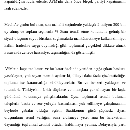
kapatıldığını iddia edenler AYM'nin daha önce birçok partiyi kapatmasını
izah edemezler.
Meclis'te grubu bulunan, son mahalli seçimlerde yaklaşık 2 milyon 300 bin
oy almış ve toplam seçmenin % 6'sını temsil etme konumuna gelmiş bir
siyasi oluşumu soyut birtakım suçlamalarla mahkûm etmeye kalkan zihniyet
halkın iradesine saygı duymadığı gibi, toplumsal gerçekleri dikkate almak
hususunda zerrece hassasiyet taşımadığını da göstermiştir.
AYM'nin kapatma kararı ve bu karar özelinde yeniden açığa çıkan baskıcı,
yasaklayıcı, yok sayan mantık açıktır ki, ülkeyi daha fazla çözümsüzlüğe,
toplumu ise karamsarlığa sürükleyecektir. Bu ve benzeri yaklaşım ve
tutumlarla Türkiye'nin farklı düşünce ve inançlara yer olmayan bir kışla
görünümü korunmaya çalışılmaktadır. Oysa toplumsal temeli bulunan
taleplerin baskı ve zor yoluyla bastırılması, yok edilmeye çalışılmasının
beyhude çabalar olduğu açıktır. Statükonun gücü şüphesiz siyasi
oluşumların resmi varlığını sona erdirmeye yeter ama bu hareketlerin
dayandığı toplumsal zemini ortadan kaldırmaya yetmez. Dolayısıyla parti