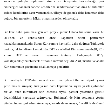
kapatma yoluyla toplumsal kimlik ve taleplerin bastırılacağı, yok
edileceğini sananlar sadece kendilerini kandırmaktadırlar. Ama bu tutumları
sadece kendilerine zarar vermemekte, ülkeye de giderek daha karamsar, daha
boğucu bir atmosferin hâkim olmasına neden olmaktadır.
Bir kere daha görülmesi gereken gerçek şudur: Ortada bir sorun varsa bu
DTP'den ve kendisinden önce kapatılan selefi partilerden
kaynaklanmamaktadır. Sorun Kürt sorunu kaynaklı, daha doğrusu Türkiye'de
baskıcı, inkârcı düzen kaynaklıdır. DTP ve selefleri Kürt sorununu değil, Kürt
sorunu DTP ve benzeri oluşumları üretmiştir. Dolayısıyla DTP'yi
yasaklayarak çözülebilecek bir sorun mevcut değildir. Akıl, mantık ve adalet
Kürt sorununun çözümüne odaklanmayı gerektirir.
Bu vesileyle DTP'nin kapatılmasını ve yöneticilerine siyasi yasak
getirilmesini kınıyor; Türkiye'nin parti kapatma ve siyasi yasak ayıbından
bir an önce kurtulması için Meclis'i siyasi partiler yasasında gerekli
değişiklikleri yapmaya çağırıyoruz. Hükümet'i de Kürt sorununa çözüm
gündeminden geri adım atmamaya, kararlı davranmaya, öncelikle de Cemil