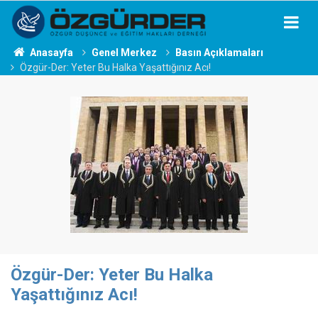
Anasayfa
Genel Merkez
Basın Açıklamaları
Özgür-Der: Yeter Bu Halka Yaşattığınız Acı!
Özgür-Der: Yeter Bu Halka
Yaşattığınız Acı!