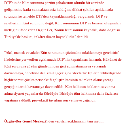
DTP'nin de Kürt sorununa çözüm çabalarının olumlu bir zeminde
gelişmesine katkı sunmaktan aciz kaldığına dikkat çekilen açıklamada
sorunun ise temelde DTP'den kaynaklanmadığı vurgulandı. DTP ve
seleflerinin Kürt sorununu değil, Kürt sorununun DTP ve benzeri oluşumları
ürettiğini ifade eden Özgür-Der, "Sorun Kürt sorunu kaynaklı, daha doğrusu
Türkiye'de baskıcı, inkârcı düzen kaynaklıdır." denildi.
"Akıl, mantık ve adalet Kürt sorununun çözümüne odaklanmayı gerektirir."
ifadelerine yer verilen açıklamada DTP'nin kapatılması kınandı. Hükümet de
Kürt sorununa çözüm gündeminden geri adım atmamaya ve kararlı
davranmaya, öncelikle de Cemil Çiçek gibi "devletlû" tiplerin rehberliğinde
hiçbir somut çözüm perspektifi geliştirilmesinin mümkün olamayacağı
gerçeğini artık kavramaya davet edildi. Kürt halkının haklarını savunma
adına siyaset yapanlar da Kürdüyle Türküyle tüm halkımıza daha fazla acı
yaşatmaya dönük provokatif tavırlara son vermeye çağrıldı.
Özgür-Der Genel Merkezi
'nden yapılan açıklamanın tam metni: