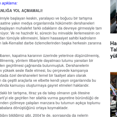
ı açıklama:
ANLIĞA YOL AÇMAMALI!
şimiyle başlayan keskin, yaralayıcı ve boğucu bir tartışma
aatine yakın medya organlarında hükümetin dershaneleri
e başlayan muhalefet farklı odakların da devreye girmesiyle tam
üyor. Ve ne hazindir ki, sürecin bu minvalde ilerlemesinin on
ıdan tümüyle silinmesini, İslami hassasiyet sahibi kadroların
n laik-Kemalist darbe özlemcilerinden başka herkesin zararına
Ha
Tak
ibaren, kapatma kararının üzerinde yeterince düşünülmemiş,
yü
 edilmemiş, yöntem itibariyle dayatmacı tutumu yansıtan bir
den geçirilmesi çağrısında bulunmuştuk. Dershanelerin
azını yüksek sesle ifade etmesi, bu çerçevede kampanya
tada özel dershaneleri temel bir faaliyet alanı olarak
da çeşitli araçlarla ve elbette kendi yayın organlarında bu
afında kamuoyu oluşturmaya gayret etmeleri haklarıdır.
lı bir tartışma, itiraz ya da talep olmanın çok ötesine
i’yi ele geçirilen her silahla vurma gayretine büründüğü de
den çizilmeye çalışılan manzara bu tutumun açıkça toplumu
çabalara dönüştüğünü ortaya koymaktadır.
ını bildiğimiz gibi, 2004’te de, sonrasında da nelerin