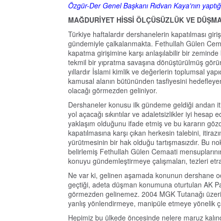
Özgür-Der Genel Başkanı Rıdvan Kaya'nın yaptığ
MAĞDURİYET HİSSİ ÖLÇÜSÜZLÜK VE DÜŞM
Türkiye haftalardır dershanelerin kapatılması giri
gündemiyle çalkalanmakta. Fethullah Gülen Cem
kapatma girişimine karşı anlaşılabilir bir zemind
tekmil bir yıpratma savaşına dönüştürülmüş görün
yıllardır İslami kimlik ve değerlerin toplumsal yap
kamusal alanın bütününden tasfiyesini hedefleye
olacağı görmezden geliniyor.
Dershaneler konusu ilk gündeme geldiği andan it
yol açacağı sıkıntılar ve adaletsizlikler iyi hesap
yaklaşım olduğunu ifade etmiş ve bu kararın göz
kapatılmasına karşı çıkan herkesin talebini, itir
yürütmesinin bir hak olduğu tartışmasızdır. Bu nok
belirlemiş Fethullah Gülen Cemaati mensuplarının 
konuyu gündemleştirmeye çalışmaları, tezleri etr
Ne var ki, gelinen aşamada konunun dershane odak
geçtiği, adeta düşman konumuna oturtulan AK Part
görmezden gelinemez. 2004 MGK Tutanağı üzerin
yanlış yönlendirmeye, manipüle etmeye yönelik 
Hepimiz bu ülkede öncesinde nelere maruz kalındığ