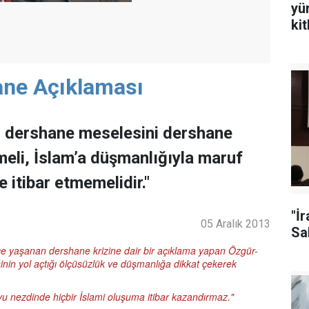
yü
ki
ane Açıklaması
i dershane meselesini dershane
meli, İslam’a düşmanlığıyla maruf
e itibar etmemelidir."
"İ
05 Aralık 2013
Sal
e yaşanan dershane krizine dair bir açıklama yapan Özgür-
nin yol açtığı ölçüsüzlük ve düşmanlığa dikkat çekerek
yu nezdinde hiçbir İslami oluşuma itibar kazandırmaz."