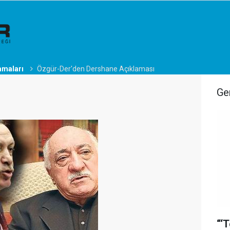
amaları
Özgür-Der'den Dershane Açıklaması
Ge
“‘