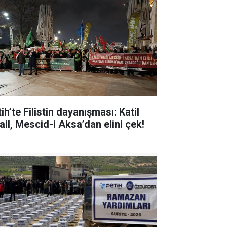
ih’te Filistin dayanışması: Katil
ail, Mescid-i Aksa’dan elini çek!