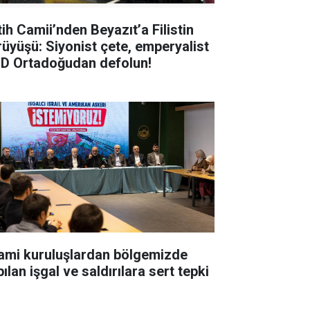
tih Camii’nden Beyazıt’a Filistin
rüyüşü: Siyonist çete, emperyalist
D Ortadoğudan defolun!
lami kuruluşlardan bölgemizde
ılan işgal ve saldırılara sert tepki