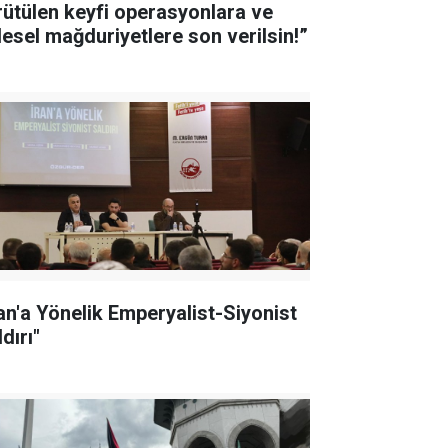
rütülen keyfi operasyonlara ve
tlesel mağduriyetlere son verilsin!”
ran'a Yönelik Emperyalist-Siyonist
dırı"