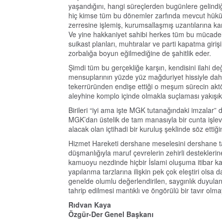
yaşandığını, hangi süreçlerden bugünlere gelindiğ
hiç kimse tüm bu dönemler zarfında mevcut hüküme
zerresine işlemiş, kurumsallaşmış uzantılarına ka
Ve yine hakkaniyet sahibi herkes tüm bu mücadele
suikast planları, muhtıralar ve parti kapatma girişi
zorbalığa boyun eğilmediğine de şahitlik eder.
Şimdi tüm bu gerçekliğe karşın, kendisini ilahi de
mensuplarının yüzde yüz mağduriyet hissiyle dahi
tekerrüründen endişe ettiği o meşum sürecin aktör
aleyhine komplo içinde olmakla suçlaması yakışık 
Birileri “iyi ama işte MGK tutanağındaki imzalar”
MGK’dan üstelik de tam manasıyla bir cunta işlevi 
alacak olan içtihadi bir kuruluş şeklinde söz ettiğini
Hizmet Hareketi dershane meselesini dershane tar
düşmanlığıyla maruf çevrelerin zehirli desteklerin
kamuoyu nezdinde hiçbir İslami oluşuma itibar ka
yapılanma tarzlarına ilişkin pek çok eleştiri olsa
genelde olumlu değerlendirilen, saygınlık duyulan 
tahrip edilmesi mantıklı ve öngörülü bir tavır olma
Rıdvan Kaya
Özgür-Der Genel Başkanı