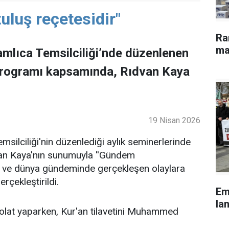
uluş reçetesidir"
Ra
ma
mlıca Temsilciliği’nde düzenlenen
programı kapsamında, Rıdvan Kaya
19 Nisan 2026
ilciliği'nin düzenlediği aylık seminerlerinde
an Kaya'nın sunumuyla ''Gündem
lke ve dünya gündeminde gerçekleşen olaylara
rçekleştirildi.
Em
lan
lat yaparken, Kur'an tilavetini Muhammed