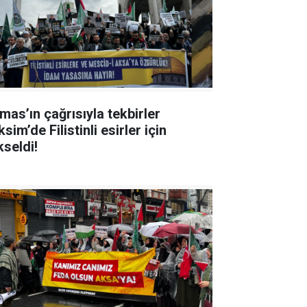
mas’ın çağrısıyla tekbirler
sim’de Filistinli esirler için
kseldi!