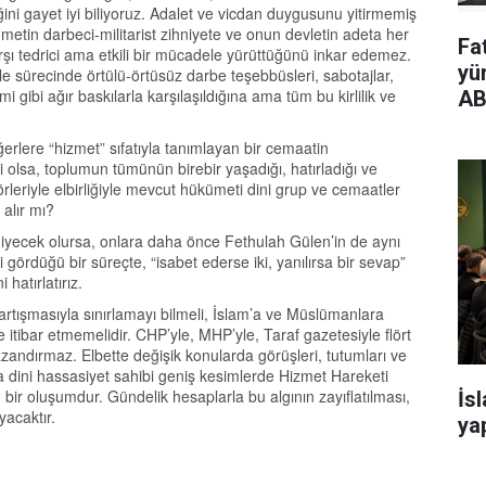
ini gayet iyi biliyoruz. Adalet ve vicdan duygusunu yitirmemiş
tin darbeci-militarist zihniyete ve onun devletin adeta her
Fa
rşı tedrici ama etkili bir mücadele yürüttüğünü inkar edemez.
yü
 sürecinde örtülü-örtüsüz darbe teşebbüsleri, sabotajlar,
mi gibi ağır baskılarla karşılaşıldığına ama tüm bu kirlilik ve
AB
ğerlere “hizmet” sıfatıyla tanımlayan bir cemaatin
 olsa, toplumun tümünün birebir yaşadığı, hatırladığı ve
leriyle elbirliğiyle mevcut hükümeti dini grup ve cemaatler
alır mı?
 diyecek olursa, onlara daha önce Fethulah Gülen’in de aynı
gördüğü bir süreçte, “isabet ederse iki, yanılırsa bir sevap”
 hatırlatırız.
tışmasıyla sınırlamayı bilmeli, İslam’a ve Müslümanlara
e itibar etmemelidir. CHP’yle, MHP’yle, Taraf gazetesiyle flört
zandırmaz. Elbette değişik konularda görüşleri, tutumları ve
 da dini hassasiyet sahibi geniş kesimlerde Hizmet Hareketi
bir oluşumdur. Gündelik hesaplarla bu algının zayıflatılması,
İs
yacaktır.
yap