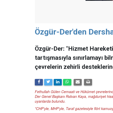
Özgür-Der'den Dersh
Özgür-Der: "Hizmet Hareket
tartışmasıyla sınırlamayı bil
çevrelerin zehirli desteklerin
Fethullah Gülen Cemaati ve Hükümet çevrelerinc
Der Genel Başkanı Rıdvan Kaya, mağduriyet hissi
uyarılarda bulundu.
"CHP’yle, MHP’yle, Taraf gazetesiyle flört kamuo