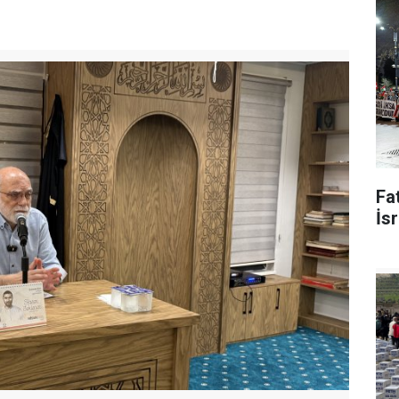
Fat
İsr