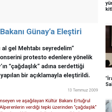
yü
ki
Bakanı Günay’a Eleştiri
 al gel Mehtabı seyredelim”
 konserini protesto edenlere yönelik
’ın “çağdaşlık” adına serdettiği
apılan bir açıklamayla eleştirildi.
"İ
Sal
13 Temmuz 2009
mseyen ve aşağılayan Kültür Bakanı Ertuğrul
lperenlerin verdiği tepki üzerinden "çağdaşlık"