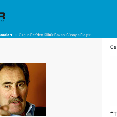
amaları
Özgür-Der’den Kültür Bakanı Günay’a Eleştiri
Ge
“‘