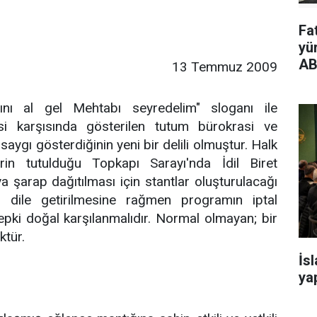
Fa
yü
AB
13 Temmuz 2009
bını al gel Mehtabı seyredelim" sloganı ile
i karşısında gösterilen tutum bürokrasi ve
aygı gösterdiğinin yeni bir delili olmuştur. Halk
rin tutulduğu Topkapı Sarayı'nda İdil Biret
 şarap dağıtılması için stantlar oluşturulacağı
n dile getirilmesine rağmen programın iptal
epki doğal karşılanmalıdır. Normal olmayan; bir
ktür.
İs
yap