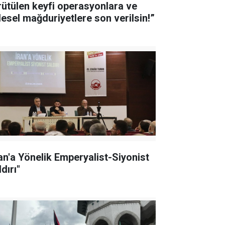
rütülen keyfi operasyonlara ve
tlesel mağduriyetlere son verilsin!”
ran'a Yönelik Emperyalist-Siyonist
dırı"