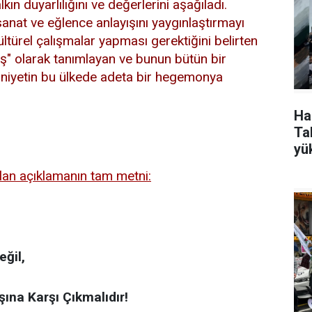
kın duyarlılığını ve değerlerini aşağıladı.
sanat ve eğlence anlayışını yaygınlaştırmayı
kültürel çalışmalar yapması gerektiğini belirten
daş" olarak tanımlayan ve bunun bütün bir
hniyetin bu ülkede adeta bir hegemonya
Ha
Tak
yü
lan açıklamanın tam metni:
eğil,
ına Karşı Çıkmalıdır!