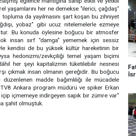
ozlaşmış eğlence mantığına sahip etkili ve yetkili
ürel yaşamlarını her ne demekse "ilerici, çağdaş"
 topluma da yayılmasını şart koşan bu zihniyet
ağdışı, yobaz" gibi ucuz nitelemelerle ezmeye
tur. Bu konuda öylesine boğucu bir atmosfer
rçok insan sırf "damga" yememek için sessiz
yle kendisi de bu yüksek kültür hareketinin bir
 Oysa hedonizmi/zevkçiliği temel yaşam biçimi
dâhil her şeyi kapitalizmin tüketilebilir nesnesi
Fat
rşı çıkmak insan olmanın gereğidir. Bu boğucu
İsr
düzenlenen madde bağımlılığı ile mücadele
da TV8 Ankara program müdürü ve spiker Erkan
çki içip içmemeye indirgeyen sapık bir zümre var"
a şahit olmuştuk.