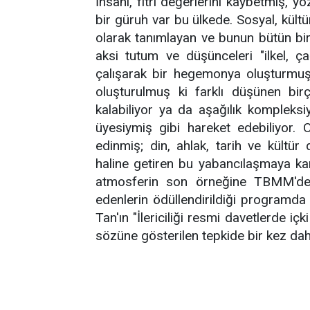
İnsani, fıtri değerlerini kaybetmiş, y
bir güruh var bu ülkede. Sosyal, kült
olarak tanımlayan ve bunun bütün bir
aksi tutum ve düşünceleri "ilkel, ç
çalışarak bir hegemonya oluşturmuş
oluşturulmuş ki farklı düşünen bi
kalabiliyor ya da aşağılık kompleksi
üyesiymiş gibi hareket edebiliyor.
edinmiş; din, ahlak, tarih ve kültür 
haline getiren bu yabancılaşmaya ka
atmosferin son örneğine TBMM'de 
edenlerin ödüllendirildiği program
Tan'ın "İlericiliği resmi davetlerde i
sözüne gösterilen tepkide bir kez dah