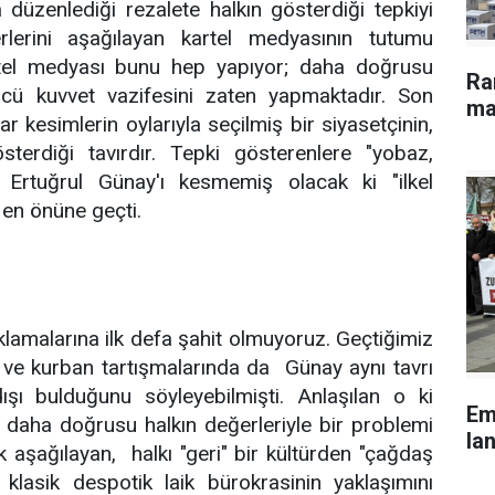
a düzenlediği rezalete halkın gösterdiği tepkiyi
rlerini aşağılayan kartel medyasının tutumu
kartel medyası bunu hep yapıyor; daha doğrusu
Ra
cü kuvvet vazifesini zaten yapmaktadır. Son
ma
r kesimlerin oylarıyla seçilmiş bir siyasetçinin,
sterdiği tavırdır. Tepki gösterenlere "yobaz,
sı Ertuğrul Günay'ı kesmemiş olacak ki "ilkel
n en önüne geçti.
klamalarına ilk defa şahit olmuyoruz. Geçtiğimiz
ve kurban tartışmalarında da Günay aynı tavrı
şı bulduğunu söyleyebilmişti. Anlaşılan o ki
Em
, daha doğrusu halkın değerleriyle bir problemi
lan
ak aşağılayan, halkı "geri" bir kültürden "çağdaş
klasik despotik laik bürokrasinin yaklaşımını