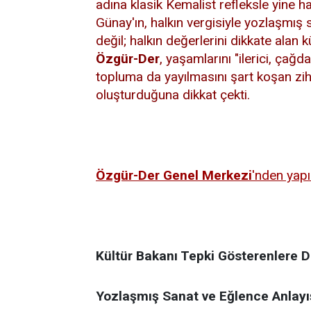
adına klasik Kemalist refleksle yine hal
Günay'ın, halkın vergisiyle yozlaşmış 
değil; halkın değerlerini dikkate alan 
Özgür-Der
,
yaşamlarını "ilerici, çağ
topluma da yayılmasını şart koşan zi
oluşturduğuna dikkat çekti.
Özgür-Der Genel Merkezi
'nden yapı
Kültür Bakanı Tepki Gösterenlere D
Yozlaşmış Sanat ve Eğlence Anlayış