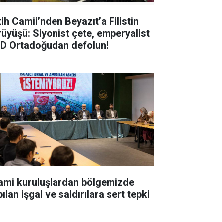
tih Camii’nden Beyazıt’a Filistin
rüyüşü: Siyonist çete, emperyalist
D Ortadoğudan defolun!
lami kuruluşlardan bölgemizde
ılan işgal ve saldırılara sert tepki