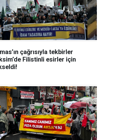
mas’ın çağrısıyla tekbirler
sim’de Filistinli esirler için
kseldi!