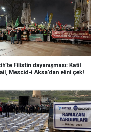
ih’te Filistin dayanışması: Katil
ail, Mescid-i Aksa’dan elini çek!