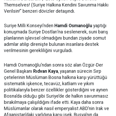
Themselves! (Suriye Halkına Kendini Savunma Hakkı
Verilsin!" benzeri dövizler detaşındı.
Suriye Milli Konseyi’nden
Hamdi Osmanoğlu
yaptığı
konuşmada Suriye Dostları’na seslenerek, suni barış
planlarının işlevsel olmadığını bundan ziyade somut
adımlar atılıp direnişte bulunan insanlara destek
verilmesinin gerekliliğini vurguladı.
Hamdi Osmanoğlu’ndan sonra söz alan Özgür-Der
Genel Başkanı
Rıdvan Kaya
, yaşanan sürecin Sırp
çetelerinin Müslüman Bosna halkına karşı yürüttüğü
sistematik işkence, tecavüz, katliam ve yıkım
politikalarıyla benzer özellikler gösterdiğini ve aynen
Bosna’da olduğu gibi Suriye’de de halkın savunmasız
bırakılmaya çalışıldığını ifade etti. Kaya daha sonra
Müslümanlar olarak nasıl emperyalist ABD’nin Irak ve
Afganistan’daki varlığına karşı isek, Rusya’nın da