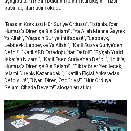
aşağıda tam metni bulunan İslami Kuruluşlar imzalı
basın açıklamasını okudu.
"Baas'ın Korkusu Hür Suriye Ordusu", “İstanbul’dan
Humus’a Direnişe Bin Selam!”, “Ya Allah Menna Ğayrek
Ya Allah”, “Yaşasın Suriye İntifadası!”, “Lebbeyk,
Lebbeyk, Lebbeyke Ya Allah!”, “Katil Rusya Suriye’den
Defol!”, “Katil ABD Ortadoğu’dan Defol!”, “Eş’şab Yurid
İskat’en Nizam!”, “Katil Esed Suriye’den Defol!”, “İdlib’e,
Humus’a Direnişe Bin Selam!”, “Diktatörler Yenilecek,
İslami Direniş Kazanacak!”, “Katilin Elçisi Ankara’dan
Defolsun!”, “Uyan, Diren, Özgürleş!”, “Hür Orduya
Selam, Cihada Devam!” sloganları atıldı.