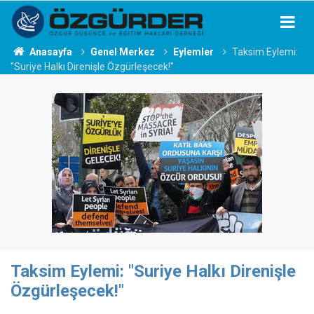
Anasayfa
Genel Merkez
Eylemler
Taksim Eylemi:
"Suriye Halkı Direnişle Özgürleşecek!"
Taksim Eylemi: "Suriye Halkı Direnişle
Özgürleşecek!"