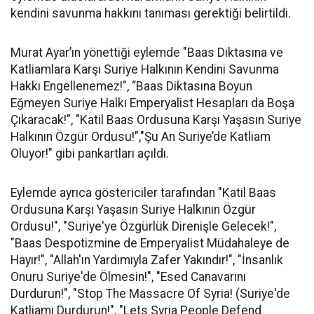
kendini savunma hakkını tanıması gerektiği belirtildi.
Murat Ayar’ın yönettiği eylemde "Baas Diktasına ve
Katliamlara Karşı Suriye Halkının Kendini Savunma
Hakkı Engellenemez!", “Baas Diktasına Boyun
Eğmeyen Suriye Halkı Emperyalist Hesapları da Boşa
Çıkaracak!”, "Katil Baas Ordusuna Karşı Yaşasın Suriye
Halkının Özgür Ordusu!","Şu An Suriye’de Katliam
Oluyor!" gibi pankartları açıldı.
Eylemde ayrıca göstericiler tarafından "Katil Baas
Ordusuna Karşı Yaşasın Suriye Halkının Özgür
Ordusu!", "Suriye'ye Özgürlük Direnişle Gelecek!",
"Baas Despotizmine de Emperyalist Müdahaleye de
Hayır!", "Allah'ın Yardımıyla Zafer Yakındır!", "İnsanlık
Onuru Suriye'de Ölmesin!", "Esed Canavarını
Durdurun!", "Stop The Massacre Of Syria! (Suriye'de
Katliamı Durdurun!", "Lets Syria People Defend