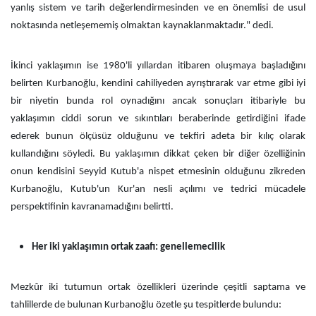
yanlış sistem ve tarih değerlendirmesinden ve en önemlisi de usul
noktasında netleşememiş olmaktan kaynaklanmaktadır." dedi.
İkinci yaklaşımın ise 1980'li yıllardan itibaren oluşmaya başladığını
belirten Kurbanoğlu, kendini cahiliyeden ayrıştırarak var etme gibi iyi
bir niyetin bunda rol oynadığını ancak sonuçları itibariyle bu
yaklaşımın ciddi sorun ve sıkıntıları beraberinde getirdiğini ifade
ederek bunun ölçüsüz olduğunu ve tekfiri adeta bir kılıç olarak
kullandığını söyledi. Bu yaklaşımın dikkat çeken bir diğer özelliğinin
onun kendisini Seyyid Kutub'a nispet etmesinin olduğunu zikreden
Kurbanoğlu, Kutub'un Kur'an nesli açılımı ve tedrici mücadele
perspektifinin kavranamadığını belirtti.
Her iki yaklaşımın ortak zaafı: genellemecilik
Mezkûr iki tutumun ortak özellikleri üzerinde çeşitli saptama ve
tahlillerde de bulunan Kurbanoğlu özetle şu tespitlerde bulundu: