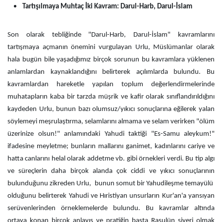
Tartışılmaya Muhtaç İki Kavram: Darul-Harb, Darul-İslam
Son olarak tebliğinde "Darul-Harb, Darul-İslam" kavramlarını
tartışmaya açmanın önemini vurgulayan Urlu, Müslümanlar olarak
hala bugün bile yaşadığımız birçok sorunun bu kavramlara yüklenen
anlamlardan kaynaklandığını belirterek açılımlarda bulundu. Bu
kavramlardan hareketle yapılan toplum değerlendirmelerinde
muhatapların kaba bir tarzda müşrik ve kafir olarak sınıflandırıldığını
kaydeden Urlu, bunun bazı olumsuz/yıkıcı sonuçlarına eğilerek yalan
söylemeyi meşrulaştırma, selamlarını almama ve selam verirken "ölüm
üzerinize olsun!" anlamındaki Yahudi taktiği "Es-Samu aleykum!"
ifadesine meyletme; bunların mallarını ganimet, kadınlarını cariye ve
hatta canlarını helal olarak addetme vb. gibi örnekleri verdi. Bu tip algı
ve süreçlerin daha birçok alanda çok ciddi ve yıkıcı sonuçlarının
bulunduğunu zikreden Urlu,
bunun somut bir Yahudileşme temayülü
olduğunu belirterek Yahudi ve Hıristiyan unsurların Kur'an'a yansıyan
serüvenlerinden örneklemelerde bulundu. Bu kavramlar altında
ortaya konan birçok anlayış ve pratiğin başta Rasulün siyeri olmak