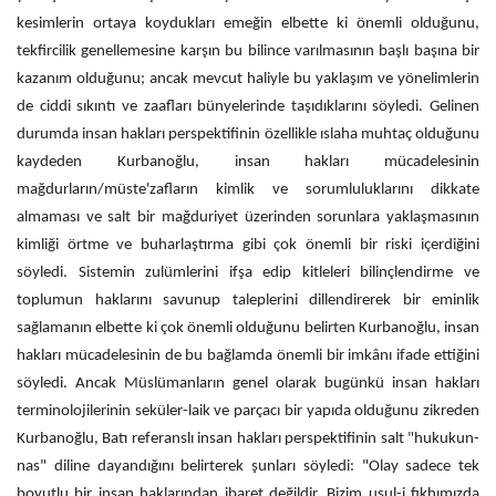
kesimlerin ortaya koydukları emeğin elbette ki önemli olduğunu,
tekfircilik genellemesine karşın bu bilince varılmasının başlı başına bir
kazanım olduğunu; ancak mevcut haliyle bu yaklaşım ve yönelimlerin
de ciddi sıkıntı ve zaafları bünyelerinde taşıdıklarını söyledi. Gelinen
durumda insan hakları perspektifinin özellikle ıslaha muhtaç olduğunu
kaydeden Kurbanoğlu, insan hakları mücadelesinin
mağdurların/müste'zafların kimlik ve sorumluluklarını dikkate
almaması ve salt bir mağduriyet üzerinden sorunlara yaklaşmasının
kimliği örtme ve buharlaştırma gibi çok önemli bir riski içerdiğini
söyledi. Sistemin zulümlerini ifşa edip kitleleri bilinçlendirme ve
toplumun haklarını savunup taleplerini dillendirerek bir eminlik
sağlamanın elbette ki çok önemli olduğunu belirten Kurbanoğlu, insan
hakları mücadelesinin de bu bağlamda önemli bir imkânı ifade ettiğini
söyledi. Ancak Müslümanların genel olarak bugünkü insan hakları
terminolojilerinin seküler-laik ve parçacı bir yapıda olduğunu zikreden
Kurbanoğlu, Batı referanslı insan hakları perspektifinin salt "hukukun-
nas" diline dayandığını belirterek şunları söyledi: "Olay sadece tek
boyutlu bir insan haklarından ibaret değildir. Bizim usul-i fıkhımızda