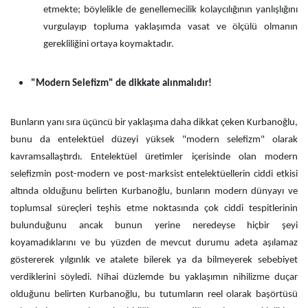
etmekte; böylelikle de genellemecilik kolaycılığının yanlışlığını
vurgulayıp topluma yaklaşımda vasat ve ölçülü olmanın
gerekliliğini ortaya koymaktadır.
"Modern Selefizm" de dikkate alınmalıdır!
Bunların yanı sıra üçüncü bir yaklaşıma daha dikkat çeken Kurbanoğlu,
bunu da entelektüel düzeyi yüksek "modern selefizm" olarak
kavramsallaştırdı. Entelektüel üretimler içerisinde olan modern
selefizmin post-modern ve post-marksist entelektüellerin ciddi etkisi
altında olduğunu belirten Kurbanoğlu, bunların modern dünyayı ve
toplumsal süreçleri teşhis etme noktasında çok ciddi tespitlerinin
bulunduğunu ancak bunun yerine neredeyse hiçbir şeyi
koyamadıklarını ve bu yüzden de mevcut durumu adeta aşılamaz
göstererek yılgınlık ve atalete bilerek ya da bilmeyerek sebebiyet
verdiklerini söyledi. Nihai düzlemde bu yaklaşımın nihilizme duçar
olduğunu belirten Kurbanoğlu, bu tutumların reel olarak başörtüsü