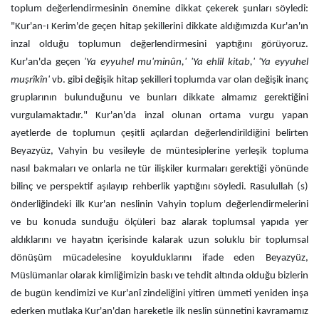
toplum değerlendirmesinin önemine dikkat çekerek şunları söyledi:
"Kur'an-ı Kerim'de geçen hitap şekillerini dikkate aldığımızda Kur'an'ın
inzal olduğu toplumun değerlendirmesini yaptığını görüyoruz.
Kur'an'da geçen
'Ya eyyuhel mu'minûn,' 'Ya ehlil kitab,' 'Ya eyyuhel
muşrîkîn'
vb. gibi değişik hitap şekilleri toplumda var olan değişik inanç
gruplarının bulunduğunu ve bunları dikkate almamız gerektiğini
vurgulamaktadır." Kur'an'da inzal olunan ortama vurgu yapan
ayetlerde de toplumun çeşitli açılardan değerlendirildiğini belirten
Beyazyüz, Vahyin bu vesileyle de müntesiplerine yerleşik topluma
nasıl bakmaları ve onlarla ne tür ilişkiler kurmaları gerektiği yönünde
bilinç ve perspektif aşılayıp rehberlik yaptığını söyledi. Rasulullah (s)
önderliğindeki ilk Kur'an neslinin Vahyin toplum değerlendirmelerini
ve bu konuda sunduğu ölçüleri baz alarak toplumsal yapıda yer
aldıklarını ve hayatın içerisinde kalarak uzun soluklu bir toplumsal
dönüşüm mücadelesine koyulduklarını ifade eden Beyazyüz,
Müslümanlar olarak kimliğimizin baskı ve tehdit altında olduğu bizlerin
de bugün kendimizi ve Kur'anî zindeliğini yitiren ümmeti yeniden inşa
ederken mutlaka Kur'an'dan hareketle ilk neslin sünnetini kavramamız