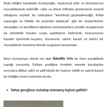
ifade ettiğini kaydeden Kurbanoğlu, toplumsal ıslah ve dönüştürme
mücadelesinde tedricilik, sabır ve ahiret irtibatını gözetmenin önemli
olduğunu söyledi. Bu ıslahçıların "kendimizi güçlendireceğiz, ihtilal
yapacağız ve kitleler de peşimize takılacak" gibi bir söylemlerinin
olmadığını ve kendilerini eleştiren muhafazarlara yönelik cevaplarında
da ahiretteki hesaba vurgu yaptıklarını belirterek, konuşmasını
hayatın içerisinde kuşatıcı, donanımlı, sabırlı, kararlı ve tedrici bir
mücadelenin önemine dönük vurgularla tamamladı.
İkinci konuşmacı olarak söz alan
Bahattin Urlu
da Siyer paralelinde
yaptığı sunumda Türkiye pratiğine örnekler vererek karşılaşılan
sorunlara dikkat çekti ve adil/ölçülü bir toplum tahlili ve sabırlı/kararlı
bir tebliğin önemi üzerinde durdu.
Vahye gereğince muhatap olamamış toplum gafildir!