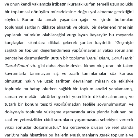
ve onun kendi vakıamızla irtibatını kurarak Kur'an temelli uzun soluklu
bir toplumsal dönüşüm mücadelesine doğru yol almamız gerektiğini
söyledi. Bunun da ancak yaşanılan çağın ve içinde bulunulan
toplumsal şartların dikkate alınarak ve ölçülü bir değerlendirmesinin
yapılarak mümkün olabileceğini vurgulayan Beyazyüz bu meyanda
karşılaşılan sıkıntılara dikkat çekerek şunları kaydetti: "Geçmişte
sağlıklı bir toplum değerlendirmesi yap(a)mayanlar yakıcı sorunların
pençesine düşmüşlerdir. Bütün bir toplumu '
Darul-İslam, Darul-Harb'
'Darul-Eman'
vb. gibi daha ziyade devlet fıkhını oluşturan bir takım
kavramlarla tanımlayan sığ ve zaaflı tanımlamalar söz konusu
olmuştur. Yakın ve uzak tarihten devralınan mirasın da etkisiyle
toplumla muhatap olurken sağlıklı bir toplum analizi yapılamamış,
zaman ve mekân faktörleri gerekli yeterlilikte dikkate alınmamış ve
tutarlı bir konum tespiti yapıl(a)madan tebliğe soyunulmuştur. Ve
dolayısıyla toplumla yüzleşme aşamasında arka planda bulunan bu
zaaf ve yetersizlikler ciddi sorunların yaşanmasına sebebiyet vererek
yıkıcı sonuçlar doğurmuştur." Bu çerçevede oluşan ve reel planda
varlığını hala hisettiren bu hallerin Müslümanların gerek toplumla ve