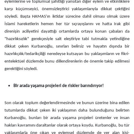
eylemlerine ve toplumsal şahitliği yansıtan diğer eylem ve etkinliklere
karşı küçümseyici, önemsizleştirici yaklaşımlarıyla dikkat çektiğini
söyledi. Başta HAMAS'ın iktidar sürecine dahil olması olmak üzere
İslami hareketlerin hemen her tür sıçrayışlarını ve hatta Irak gibi
direnişin aciliyetini dayattığı ortamlarda ortaya konan çabaları da
"hazırlıksızlık" gerekçesiyle salt eleştiriye tabi tutmakla yetindiğine
dikkat çeken Kurbanoğlu, sınırları belirsiz ve hayatın dışında bir
hazırlıkçılık/tedarikçiliği neredeyse kutsayan bu yaklaşımların ve fikri-
entelektüel düzlemde bunu dillendirenlerin de önemle takip edilmesi
gerektiğini söyledi.
Bir arada yaşama projeleri de riskler barındırıyor!
Son olarak toplum değerlendirmesinde ve bunun üzerine bina edilen
tutumlarda dikkat çeken iki yaklaşımın daha bulunduğunu belirten
Kurbanoğlu, bunları bir arada yaşama projeleri üretenler ve insan
hakları kavramını daraltanlar olarak ortaya koydu. Kurbanoğlu, bu tür
yaklaşımlarla öne çıkan ve eylemsel düzlemde de yer alan kişi-