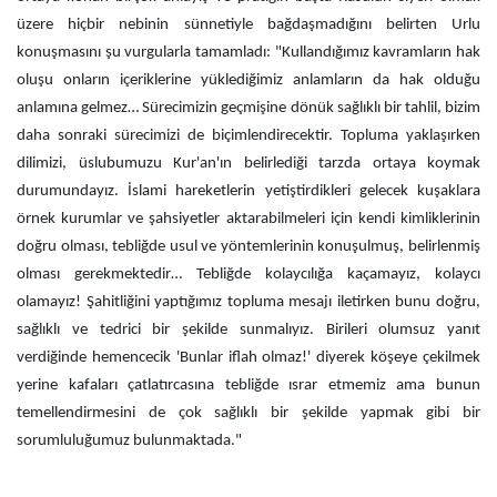
üzere hiçbir nebinin sünnetiyle bağdaşmadığını belirten Urlu
konuşmasını şu vurgularla tamamladı: "Kullandığımız kavramların hak
oluşu onların içeriklerine yüklediğimiz anlamların da hak olduğu
anlamına gelmez… Sürecimizin geçmişine dönük sağlıklı bir tahlil, bizim
daha sonraki sürecimizi de biçimlendirecektir. Topluma yaklaşırken
dilimizi, üslubumuzu Kur'an'ın belirlediği tarzda ortaya koymak
durumundayız. İslami hareketlerin yetiştirdikleri gelecek kuşaklara
örnek kurumlar ve şahsiyetler aktarabilmeleri için kendi kimliklerinin
doğru olması, tebliğde usul ve yöntemlerinin konuşulmuş, belirlenmiş
olması gerekmektedir… Tebliğde kolaycılığa kaçamayız, kolaycı
olamayız! Şahitliğini yaptığımız topluma mesajı iletirken bunu doğru,
sağlıklı ve tedrici bir şekilde sunmalıyız. Birileri olumsuz yanıt
verdiğinde hemencecik 'Bunlar iflah olmaz!' diyerek köşeye çekilmek
yerine kafaları çatlatırcasına tebliğde ısrar etmemiz ama bunun
temellendirmesini de çok sağlıklı bir şekilde yapmak gibi bir
sorumluluğumuz bulunmaktada."