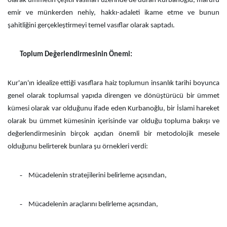
olarak ümmetin çeşitli vasıfları üzerinde de duran Kurbanoğlu, marufu
emir ve münkerden nehiy, hakkı-adaleti ikame etme ve bunun
şahitliğini gerçekleştirmeyi temel vasıflar olarak saptadı.
Toplum Değerlendirmesinin Önemi:
Kur'an'ın idealize ettiği vasıflara haiz toplumun insanlık tarihi boyunca
genel olarak toplumsal yapıda direngen ve dönüştürücü bir ümmet
kümesi olarak var olduğunu ifade eden Kurbanoğlu, bir İslami hareket
olarak bu ümmet kümesinin içerisinde var olduğu topluma bakışı ve
değerlendirmesinin birçok açıdan önemli bir metodolojik mesele
olduğunu belirterek bunlara şu örnekleri verdi:
-
Mücadelenin stratejilerini belirleme açısından,
-
Mücadelenin araçlarını belirleme açısından,