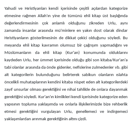
Yahudi ve Hıristiyanları kendi içerisinde çeşitli açılardan kategorize
etmesine rağmen Allah'ın yine de tümünü ehli kitap üst başlığında
değerlendirmesinin çok anlamlı olduğunu zikreden Urlu, aynı
zamanda insanlar arasında mü'minlere en yakın dost olarak dindar
Hıristiyanların gösterilmesinin de dikkat çekici olduğunu söyledi. Bu
meyanda ehli kitap kavramın olumsuz bir çağrışım yapmadığını ve
Müslümanların da ehli kitap (Kur'an) konumunda olduklarını
kaydeden Urlu, her ümmet içerisinde olduğu gibi son kitaba/Kur'an'a
tabi olanlar arasında da önde gidenler, nefislerine zulmedenler vb. gibi
alt kategorilerin bulunduğunu belirterek sabikun olanların ıslahta
öncelikli muhataplarının kendini kitaba nispet eden alt kategorilerdeki
zayıf unsurlar olması gerektiğini ve nihai tahlilde de onlara dayanmak
gerektiğini söyledi. Kur'an'ın kimlikleri kendi içerisinde kategorize eden
yapısının topluma yaklaşımda ve onlarla ilişkilerimizde bize rehberlik
etmesi gerektiğini vurgulayan Urlu, genellemeci ve indirgemeci
yaklaşımlardan arınmak gerektiğinin altını çizdi.