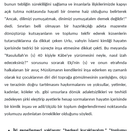
bunun tebliğin sürekliliğini sağlama ve insanlarla ilişkilerimizde kapıyı
açık tutma noktasında hayati bir öneme haiz olduğunu belirterek
"Ancak, dilimizi yumuşatmak, dinimizi yumuşatalım demek değildir!"
dedi. Sınırları belli olmayan bir hazırlıkçılığı adeta mazerete
dönüştürüp kutsayanların ve toplumu tekfir ederek küsenlerin
tutarsızlıklarına da dikkat çeken Urlu, vahyin İslami kimliği hayatın
içerisinde tedrici bir süreçte inşa etmesine dikkat çekti. Bu meyanda
"Rasulullah'ın (s) 40 kişiyle Kâbe'ye yürümesini neyle, nasıl izah
edeceksiniz?" sorusunu sorarak Elçi'nin (s) ve onun etrafında
halkalanan bir avuç Müslümanın kendilerini inşa ederken eş-zamanlı
olarak kız çocuklarının diri diri toprağa gömülmesinin yanlışlığını, ölçü
ve terazinin doğru tartılmasını haykırmalarını ve yoksullar, yetimler,
kadınlar, köleler vb. gibi unsurlara dönük adaletsizlikleri ve tevhidi
zedeleyen şirki eleştirip ayetlerle hesap sormalarının hayatın içerisinde
bir kimlik inşası ve adil/ölçülü bir toplum değerlendirmesi noktasında
yolumuzu aydınlatan örneklikler olduğunu söyledi.
İki genellemeci yaklaşım: "herkesi kucaklayalım," "toplumu