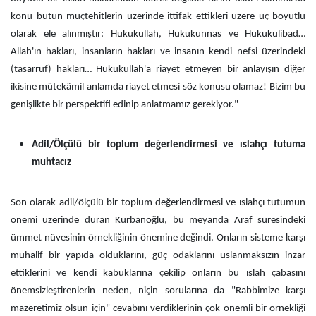
konu bütün müçtehitlerin üzerinde ittifak ettikleri üzere üç boyutlu
olarak ele alınmıştır: Hukukullah, Hukukunnas ve Hukukulibad…
Allah'ın hakları, insanların hakları ve insanın kendi nefsi üzerindeki
(tasarruf) hakları… Hukukullah'a riayet etmeyen bir anlayışın diğer
ikisine mütekâmil anlamda riayet etmesi söz konusu olamaz! Bizim bu
genişlikte bir perspektifi edinip anlatmamız gerekiyor."
Adil/Ölçülü bir toplum değerlendirmesi ve ıslahçı tutuma
muhtacız
Son olarak adil/ölçülü bir toplum değerlendirmesi ve ıslahçı tutumun
önemi üzerinde duran Kurbanoğlu, bu meyanda Araf süresindeki
ümmet nüvesinin örnekliğinin önemine değindi. Onların sisteme karşı
muhalif bir yapıda olduklarını, güç odaklarını uslanmaksızın inzar
ettiklerini ve kendi kabuklarına çekilip onların bu ıslah çabasını
önemsizleştirenlerin neden, niçin sorularına da "Rabbimize karşı
mazeretimiz olsun için" cevabını verdiklerinin çok önemli bir örnekliği