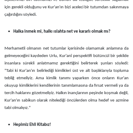
için gerekli olduğunu ve Kur'an'ın bizi aceleci bir tutumdan sakınmaya
çağırdığını söyledi.
Halka inmek mi, halkı ıslahta net ve kararlı olmak mı?
Merhametli olmanın net tutumlar içerisinde olamamak anlamına da
gelmeyeceğini kaydeden Urlu, Kur'anî perspektifi bütüncül bir şekilde
insanlara sürekli anlatmamız gerektiğini belirterek şunları söyledi:
"Tabi ki Kur'an'ın belirlediği kimlikleri üst ve alt başlıklarıyla topluma
tebliğ etmeliyiz. Ama kimlik tanımı yaparken önce onların Kur'an
okuyup kimliklerini kendilerinin tanımlamasına da fırsat vermeli ya da
tercih haklarını gözetmeliyiz. Halkın inançlarının peşinde koşmak değil,
Kur'an'ın sabikun olarak nitelediği öncülerden olma hedef ve azmine
tabi olmalıyız."
Hepimiz Ehli Kitabız!