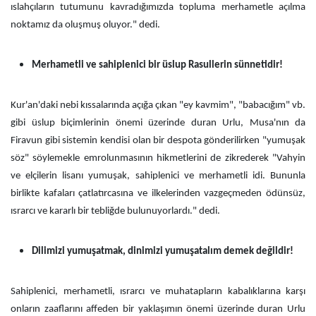
ıslahçıların tutumunu kavradığımızda topluma merhametle açılma
noktamız da oluşmuş oluyor." dedi.
Merhametli ve sahiplenici bir üslup Rasullerin sünnetidir!
Kur'an'daki nebi kıssalarında açığa çıkan "ey kavmim", "babacığım" vb.
gibi üslup biçimlerinin önemi üzerinde duran Urlu, Musa'nın da
Firavun gibi sistemin kendisi olan bir despota gönderilirken "yumuşak
söz" söylemekle emrolunmasının hikmetlerini de zikrederek "Vahyin
ve elçilerin lisanı yumuşak, sahiplenici ve merhametli idi. Bununla
birlikte kafaları çatlatırcasına ve ilkelerinden vazgeçmeden ödünsüz,
ısrarcı ve kararlı bir tebliğde bulunuyorlardı." dedi.
Dilimizi yumuşatmak, dinimizi yumuşatalım demek değildir!
Sahiplenici, merhametli, ısrarcı ve muhatapların kabalıklarına karşı
onların zaaflarını affeden bir yaklaşımın önemi üzerinde duran Urlu