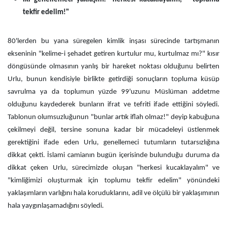
tekfir edelim!"
80'lerden bu yana süregelen kimlik inşası sürecinde tartışmanın
ekseninin "kelime-i şehadet getiren kurtulur mu, kurtulmaz mı?" kısır
döngüsünde olmasının yanlış bir hareket noktası olduğunu belirten
Urlu, bunun kendisiyle birlikte getirdiği sonuçların topluma küsüp
savrulma ya da toplumun yüzde 99'uzunu Müslüman addetme
olduğunu kaydederek bunların ifrat ve tefriti ifade ettiğini söyledi.
Tablonun olumsuzluğunun "bunlar artık iflah olmaz!" deyip kabuğuna
çekilmeyi değil, tersine sonuna kadar bir mücadeleyi üstlenmek
gerektiğini ifade eden Urlu, genellemeci tutumların tutarsızlığına
dikkat çekti. İslami camianın bugün içerisinde bulunduğu duruma da
dikkat çeken Urlu, sürecimizde oluşan "herkesi kucaklayalım" ve
"kimliğimizi oluşturmak için toplumu tekfir edelim" yönündeki
yaklaşımların varlığını hala koruduklarını, adil ve ölçülü bir yaklaşımının
hala yaygınlaşamadığını söyledi.