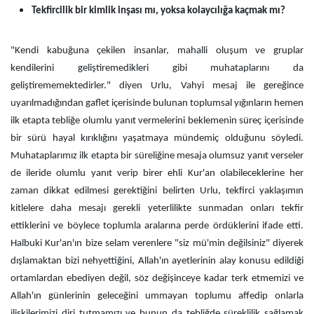
Tekfircilik bir kimlik inşası mı, yoksa kolaycılığa kaçmak mı?
"Kendi kabuğuna çekilen insanlar, mahalli oluşum ve gruplar
kendilerini geliştiremedikleri gibi muhataplarını da
geliştirememektedirler." diyen Urlu, Vahyi mesaj ile gereğince
uyarılmadığından gaflet içerisinde bulunan toplumsal yığınların hemen
ilk etapta tebliğe olumlu yanıt vermelerini beklemenin süreç içerisinde
bir sürü hayal kırıklığını yaşatmaya mündemiç olduğunu söyledi.
Muhataplarımız ilk etapta bir süreliğine mesaja olumsuz yanıt verseler
de ileride olumlu yanıt verip birer ehli Kur'an olabileceklerine her
zaman dikkat edilmesi gerektiğini belirten Urlu, tekfirci yaklaşımın
kitlelere daha mesajı gerekli yeterlilikte sunmadan onları tekfir
ettiklerini ve böylece toplumla aralarına perde ördüklerini ifade etti.
Halbuki Kur'an'ın bize selam verenlere "siz mü'min değilsiniz" diyerek
dışlamaktan bizi nehyettiğini, Allah'ın ayetlerinin alay konusu edildiği
ortamlardan ebediyen değil, söz değişinceye kadar terk etmemizi ve
Allah'ın günlerinin geleceğini ummayan toplumu affedip onlarla
ilişkilerimizi diri tutmamızı ve bunun da tebliğde süreklilik sağlamak