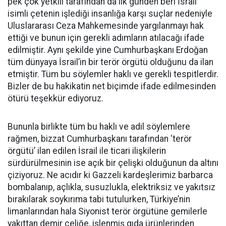
pek çok yetkili tarafından da ilk günden beri İsrail
isimli çetenin işlediği insanlığa karşı suçlar nedeniyle
Uluslararası Ceza Mahkemesinde yargılanmayı hak
ettiği ve bunun için gerekli adımların atılacağı ifade
edilmiştir. Aynı şekilde yine Cumhurbaşkanı Erdoğan
tüm dünyaya İsrail’in bir terör örgütü olduğunu da ilan
etmiştir. Tüm bu söylemler haklı ve gerekli tespitlerdir.
Bizler de bu hakikatin net biçimde ifade edilmesinden
ötürü teşekkür ediyoruz.
Bununla birlikte tüm bu haklı ve adil söylemlere
rağmen, bizzat Cumhurbaşkanı tarafından ‘terör
örgütü’ ilan edilen İsrail ile ticari ilişkilerin
sürdürülmesinin ise açık bir çelişki olduğunun da altını
çiziyoruz. Ne acıdır ki Gazzeli kardeşlerimiz barbarca
bombalanıp, açlıkla, susuzlukla, elektriksiz ve yakıtsız
bırakılarak soykırıma tabi tutulurken, Türkiye’nin
limanlarından hala Siyonist terör örgütüne gemilerle
yakıttan demir çeliğe, işlenmiş gıda ürünlerinden