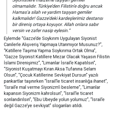
Siyonistlere malzeme taşıyan gemiler
olmamalıdır. Türkiye’den Filistin’e doğru ancak
Hamas'a silah ve yardım taşıyan gemiler
kalkmalıdır! Gazze'deki kardeşlerimiz destansı
bir direniş ortaya koyuyor. Allah onlara sabır
versin ve zafer nasip eylesin.”
Eylemde “Gazze’de Soykırım Uygulayan Siyonist
Canilerle Alışveriş Yapmaya Utanmıyor Musunuz?”,
“Katillere Taşıma Yapma Soykırıma Ortak Olma”,
“Gazze Siyonist Katillere Mezar Olacak Yaşasın Filistin
İslami Direnişimiz”, “Limanlar İsrail’e Kapatılsın”,
“Siyonist Kuşatmayı Kıran Aksa Tufanına Selam
Olsun”, “Çocuk Katillerine Sevkiyat Dursun” yazılı
pankartlar taşınırken “İsrail’le ticaret insanlığa ihanet”,
“İsrail’e mal verme Siyonizm’i besleme”, “Limanlar
kapansın Siyonizm kahrolsun”, “İsrail’le ticaret
sonlandırılsın”, “Ebu Ubeyde yolun yolumuz”, “İsrail’e
değil Gazze’ye sevkiyat” sloganları atıldı.