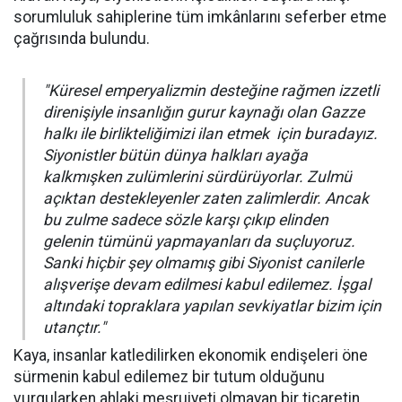
sorumluluk sahiplerine tüm imkânlarını seferber etme
çağrısında bulundu.
"Küresel emperyalizmin desteğine rağmen izzetli
direnişiyle insanlığın gurur kaynağı olan Gazze
halkı ile birlikteliğimizi ilan etmek için buradayız.
Siyonistler bütün dünya halkları ayağa
kalkmışken zulümlerini sürdürüyorlar. Zulmü
açıktan destekleyenler zaten zalimlerdir. Ancak
bu zulme sadece sözle karşı çıkıp elinden
gelenin tümünü yapmayanları da suçluyoruz.
Sanki hiçbir şey olmamış gibi Siyonist canilerle
alışverişe devam edilmesi kabul edilemez. İşgal
altındaki topraklara yapılan sevkiyatlar bizim için
utançtır."
Kaya, insanlar katledilirken ekonomik endişeleri öne
sürmenin kabul edilemez bir tutum olduğunu
vurgularken ahlaki meşruiyeti olmayan bir ticaretin