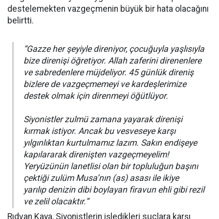
destelemekten vazgeçmenin büyük bir hata olacağını
belirtti.
“Gazze her şeyiyle direniyor, çocuğuyla yaşlısıyla
bize direnişi öğretiyor. Allah zaferini direnenlere
ve sabredenlere müjdeliyor. 45 günlük direniş
bizlere de vazgeçmemeyi ve kardeşlerimize
destek olmak için direnmeyi öğütlüyor.
Siyonistler zulmü zamana yayarak direnişi
kırmak istiyor. Ancak bu vesveseye karşı
yılgınlıktan kurtulmamız lazım. Sakın endişeye
kapılararak direnişten vazgeçmeyelim!
Yeryüzünün lanetlisi olan bir topluluğun başını
çektiği zulüm Musa’nın (as) asası ile ikiye
yarılıp denizin dibi boylayan firavun ehli gibi rezil
ve zelil olacaktır.”
Rıdvan Kaya, Siyonistlerin işledikleri suçlara karşı