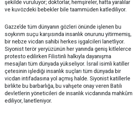
şekilde vuruluyor; doktorlar, hemşireler, hatta yaralılar
ve kuvözdeki bebekler bile taammüden katlediliyor.
Gazze’de tüm dünyanın gözleri önünde işlenen bu
soykırım suçu karşısında insanlık onurunu yitirmemiş,
bir nebze vicdan sahibi herkes işgalcileri lanetliyor.
Siyonist terör yeryüzünün her yanında geniş kitlelerce
protesto edilirken Filistinli halkıyla dayanışma
mesajları tüm dünyada yükseliyor. İsrail isimli katiller
çetesinin işlediği insanlık suçları tüm dünyada bir
vicdan intifadasına yol açmış halde. Siyonist katillerle
birlikte bu barbarlığa, bu vahşete onay veren Batılı
devletlerin yöneticileri de insanlık vicdanında mahkûm
ediliyor, lanetleniyor.