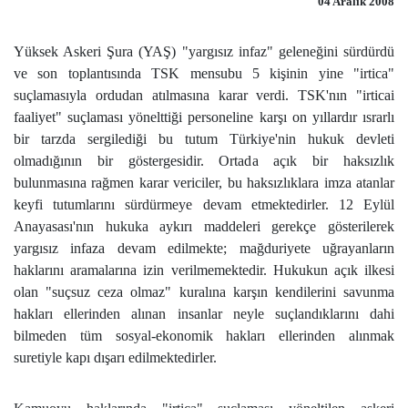
04 Aralık 2008
Yüksek Askeri Şura (YAŞ) "yargısız infaz" geleneğini sürdürdü
ve son toplantısında TSK mensubu 5 kişinin yine "irtica"
suçlamasıyla ordudan atılmasına karar verdi. TSK'nın "irticai
faaliyet" suçlaması yönelttiği personeline karşı on yıllardır ısrarlı
bir tarzda sergilediği bu tutum Türkiye'nin hukuk devleti
olmadığının bir göstergesidir. Ortada açık bir haksızlık
bulunmasına rağmen karar vericiler, bu haksızlıklara imza atanlar
keyfi tutumlarını sürdürmeye devam etmektedirler. 12 Eylül
Anayasası'nın hukuka aykırı maddeleri gerekçe gösterilerek
yargısız infaza devam edilmekte; mağduriyete uğrayanların
haklarını aramalarına izin verilmemektedir. Hukukun açık ilkesi
olan "suçsuz ceza olmaz" kuralına karşın kendilerini savunma
hakları ellerinden alınan insanlar neyle suçlandıklarını dahi
bilmeden tüm sosyal-ekonomik hakları ellerinden alınmak
suretiyle kapı dışarı edilmektedirler.