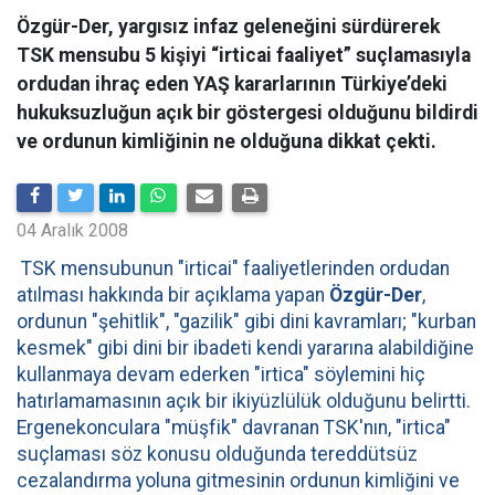
Özgür-Der, yargısız infaz geleneğini sürdürerek
TSK mensubu 5 kişiyi “irticai faaliyet” suçlamasıyla
ordudan ihraç eden YAŞ kararlarının Türkiye’deki
hukuksuzluğun açık bir göstergesi olduğunu bildirdi
ve ordunun kimliğinin ne olduğuna dikkat çekti.
04 Aralık 2008
TSK mensubunun "irticai" faaliyetlerinden ordudan
atılması hakkında bir açıklama yapan
Özgür-Der
,
ordunun "şehitlik", "gazilik" gibi dini kavramları; "kurban
kesmek" gibi dini bir ibadeti kendi yararına alabildiğine
kullanmaya devam ederken "irtica" söylemini hiç
hatırlamamasının açık bir ikiyüzlülük olduğunu belirtti.
Ergenekonculara "müşfik" davranan TSK'nın, "irtica"
suçlaması söz konusu olduğunda tereddütsüz
cezalandırma yoluna gitmesinin ordunun kimliğini ve