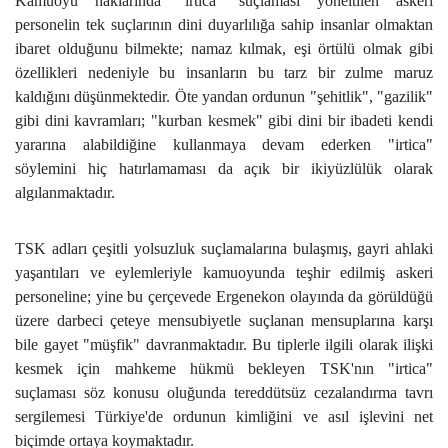
Kamuoyu haklarında "irtica" suçlaması yöneltilen askeri
personelin tek suçlarının dini duyarlılığa sahip insanlar olmaktan
ibaret olduğunu bilmekte; namaz kılmak, eşi örtülü olmak gibi
özellikleri nedeniyle bu insanların bu tarz bir zulme maruz
kaldığını düşünmektedir. Öte yandan ordunun "şehitlik", "gazilik"
gibi dini kavramları; "kurban kesmek" gibi dini bir ibadeti kendi
yararına alabildiğine kullanmaya devam ederken "irtica"
söylemini hiç hatırlamaması da açık bir ikiyüzlülük olarak
algılanmaktadır.
TSK adları çeşitli yolsuzluk suçlamalarına bulaşmış, gayri ahlaki
yaşantıları ve eylemleriyle kamuoyunda teşhir edilmiş askeri
personeline; yine bu çerçevede Ergenekon olayında da görüldüğü
üzere darbeci çeteye mensubiyetle suçlanan mensuplarına karşı
bile gayet "müşfik" davranmaktadır. Bu tiplerle ilgili olarak ilişki
kesmek için mahkeme hükmü bekleyen TSK'nın "irtica"
suçlaması söz konusu oluğunda tereddütsüz cezalandırma tavrı
sergilemesi Türkiye'de ordunun kimliğini ve asıl işlevini net
biçimde ortaya koymaktadır.