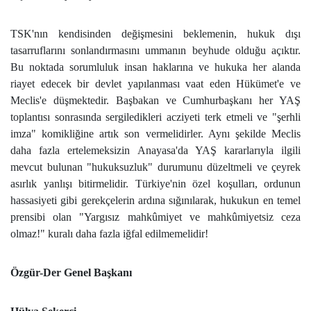
TSK'nın kendisinden değişmesini beklemenin, hukuk dışı
tasarruflarını sonlandırmasını ummanın beyhude olduğu açıktır.
Bu noktada sorumluluk insan haklarına ve hukuka her alanda
riayet edecek bir devlet yapılanması vaat eden Hükümet'e ve
Meclis'e düşmektedir. Başbakan ve Cumhurbaşkanı her YAŞ
toplantısı sonrasında sergiledikleri acziyeti terk etmeli ve "şerhli
imza" komikliğine artık son vermelidirler. Aynı şekilde Meclis
daha fazla ertelemeksizin Anayasa'da YAŞ kararlarıyla ilgili
mevcut bulunan "hukuksuzluk" durumunu düzeltmeli ve çeyrek
asırlık yanlışı bitirmelidir. Türkiye'nin özel koşulları, ordunun
hassasiyeti gibi gerekçelerin ardına sığınılarak, hukukun en temel
prensibi olan "Yargısız mahkûmiyet ve mahkûmiyetsiz ceza
olmaz!" kuralı daha fazla iğfal edilmemelidir!
Özgür-Der Genel Başkanı