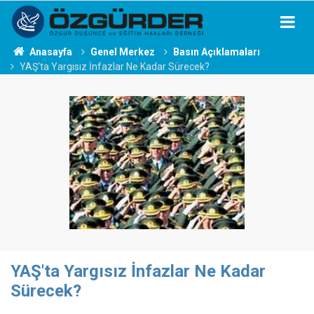
Anasayfa
Genel Merkez
Basın Açıklamaları
YAŞ'ta Yargısız İnfazlar Ne Kadar Sürecek?
YAŞ'ta Yargısız İnfazlar Ne Kadar
Sürecek?