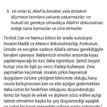
Ve onlar ki, Allah'la beraber, asla birtakım
düzmece tanrılara yalvarıp yakarmazlar; ve
hukukî bir gerekçe olmadıkça
Allah'ın dokunulmaz
kıldığı cana kıymazlar ve zina etmezler.
Tevhid, Can ve Namus bilinci bir arada sunuluyor.
İnsanın Maddi ve Manevi dokunulmazlığı, Korkunun,
Ümidin ve sevginin sadece Allah’a olması gerekliliğiyle
beraber işleniyor. Rabbimizin emirleri arasında kıyas
yapılamayacağı bir kez daha öğretiliyor. Şehid Seyyid
Kutup zina ile ilgili şu veciz ifadeyi kullanıyor. Zina
yapmaktan kaçınmak, insanın çirkin hayvansal
duyguların üstüne çıktığının bilincinde olduğu, karşı
cinsle birleşmesinin kan ve etin açlığını gidermekten
daha üstün bir hedefinin olduğunu düşündürdüğü
temiz bir hayat ile erkek ve dişilerin sözü edilen açlığı
tatmin etmekten başka bir şey düşünmediği aşağılık
ve çirkin bir hayat arasındaki yolların ayrılış noktasıdır.”