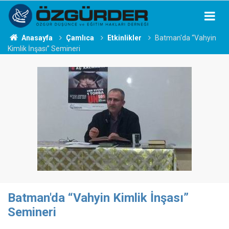
Anasayfa
Çamlıca
Etkinlikler
Batman'da “Vahyin
Kimlik İnşası” Semineri
Batman'da “Vahyin Kimlik İnşası”
Semineri