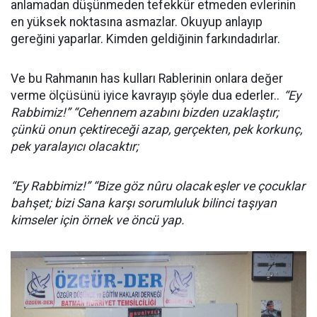
anlamadan düşünmeden tefekkür etmeden evlerinin
en yüksek noktasına asmazlar. Okuyup anlayıp
gereğini yaparlar. Kimden geldiğinin farkındadırlar.
Ve bu Rahmanın has kulları Rablerinin onlara değer
verme ölçüsünü iyice kavrayıp şöyle dua ederler..
“Ey
Rabbimiz!” “Cehennem azabını bizden uzaklaştır;
çünkü onun çektireceği azap, gerçekten, pek korkunç,
pek yaralayıcı olacaktır;
“Ey Rabbimiz!” “Bize göz nûru olacak
eşler ve çocuklar
bahşet; b
izi Sana karşı sorumluluk bilinci taşıyan
kimseler için örnek ve öncü yap.