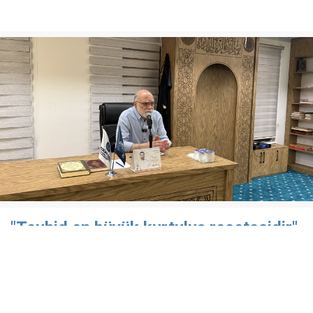
"Tevhid en büyük kurtuluş reçetesidir"
Özgür-Der Batman Şubesi Çamlıca Temsilciliği’nde
düzenlenen "Gündem Değerlendirmesi" programı
kapsamında, Rıdvan Kaya konuk edildi.