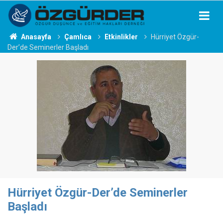
Anasayfa
Çamlıca
Etkinlikler
Hürriyet Özgür-
Der’de Seminerler Başladı
Hürriyet Özgür-Der’de Seminerler
Başladı