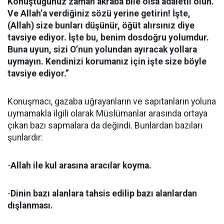
Konuştuğunuz zaman akraba bile olsa adaletli olun.
Ve Allah’a verdiğiniz sözü yerine getirin! İşte,
(Allah) size bunları düşünür, öğüt alırsınız diye
tavsiye ediyor. İşte bu, benim dosdoğru yolumdur.
Buna uyun, sizi O’nun yolundan ayıracak yollara
uymayın. Kendinizi korumanız için işte size böyle
tavsiye ediyor.”
Konuşmacı, gazaba uğrayanların ve sapıtanların yoluna
uymamakla ilgili olarak Müslümanlar arasında ortaya
çıkan bazı sapmalara da değindi. Bunlardan bazıları
şunlardır:
-
Allah ile kul arasına aracılar koyma.
-
Dinin bazı alanlara tahsis edilip bazı alanlardan
dışlanması.