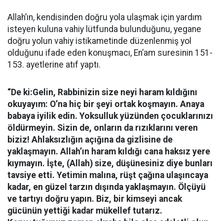
Allah’ın, kendisinden doğru yola ulaşmak için yardım
isteyen kuluna vahiy lütfunda bulunduğunu, yegane
doğru yolun vahiy istikametinde düzenlenmiş yol
olduğunu ifade eden konuşmacı, En’am suresinin 151-
153. ayetlerine atıf yaptı.
“De ki:Gelin, Rabbinizin size neyi haram kıldığını
okuyayım: O’na hiç bir şeyi ortak koşmayın. Anaya
babaya iyilik edin. Yoksulluk yüzünden çocuklarınızı
öldürmeyin. Sizin de, onların da rızıklarını veren
biziz! Ahlaksızlığın açığına da gizlisine de
yaklaşmayın. Allah’ın haram kıldığı cana haksız yere
kıymayın. İşte, (Allah) size, düşünesiniz diye bunları
tavsiye etti. Yetimin malına, rüşt çağına ulaşıncaya
kadar, en güzel tarzın dışında yaklaşmayın. Ölçüyü
ve tartıyı doğru yapın. Biz, bir kimseyi ancak
gücünün yettiği kadar mükellef tutarız.