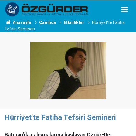
Anasayfa
Çamlıca
Etkinlikler
Hürriyet'te Fatiha
Tefsiri Semineri
Hürriyet'te Fatiha Tefsiri Semineri
Batman’da çalışmalarına başlayan Özgür-Der