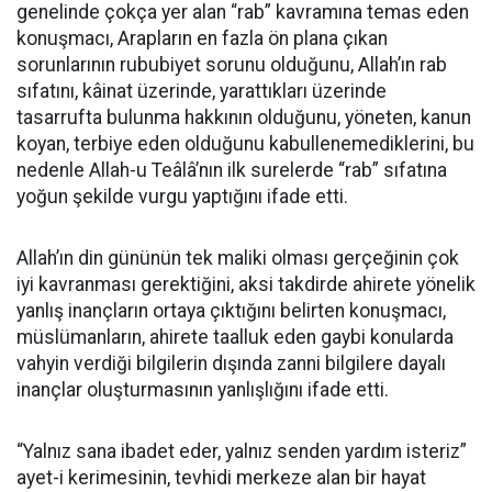
genelinde çokça yer alan “rab” kavramına temas eden
konuşmacı, Arapların en fazla ön plana çıkan
sorunlarının rububiyet sorunu olduğunu, Allah’ın rab
sıfatını, kâinat üzerinde, yarattıkları üzerinde
tasarrufta bulunma hakkının olduğunu, yöneten, kanun
koyan, terbiye eden olduğunu kabullenemediklerini, bu
nedenle Allah-u Teâlâ’nın ilk surelerde “rab” sıfatına
yoğun şekilde vurgu yaptığını ifade etti.
Allah’ın din gününün tek maliki olması gerçeğinin çok
iyi kavranması gerektiğini, aksi takdirde ahirete yönelik
yanlış inançların ortaya çıktığını belirten konuşmacı,
müslümanların, ahirete taalluk eden gaybi konularda
vahyin verdiği bilgilerin dışında zanni bilgilere dayalı
inançlar oluşturmasının yanlışlığını ifade etti.
“Yalnız sana ibadet eder, yalnız senden yardım isteriz”
ayet-i kerimesinin, tevhidi merkeze alan bir hayat