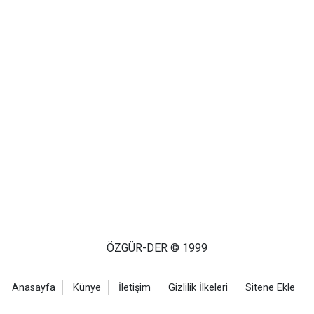
ÖZGÜR-DER © 1999
Anasayfa
Künye
İletişim
Gizlilik İlkeleri
Sitene Ekle