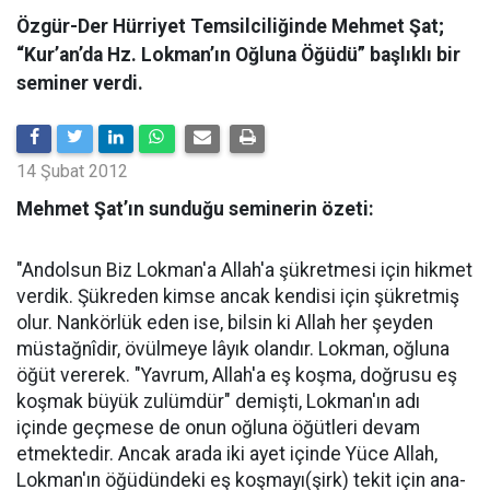
Özgür-Der Hürriyet Temsilciliğinde Mehmet Şat;
“Kur’an’da Hz. Lokman’ın Oğluna Öğüdü” başlıklı bir
seminer verdi.
14 Şubat 2012
Mehmet Şat’ın sunduğu seminerin özeti:
"Andolsun Biz Lokman'a Allah'a şükretmesi için hikmet
verdik. Şükreden kimse ancak kendisi için şükretmiş
olur. Nankörlük eden ise, bilsin ki Allah her şeyden
müstağnîdir, övülmeye lâyık olandır. Lokman, oğluna
öğüt vererek. "Yavrum, Allah'a eş koşma, doğrusu eş
koşmak büyük zulümdür" demişti, Lokman'ın adı
içinde geçmese de onun oğluna öğütleri devam
etmektedir. Ancak arada iki ayet içinde Yüce Allah,
Lokman'ın öğüdündeki eş koşmayı(şirk) tekit için ana-