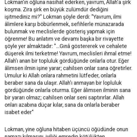
Lokman'ın oğluna nasihat ederken, yavrum, Allah'a şirk
koşma. Zira şirk en büyük zulümdür dediğini
işitmediniz mi?" Lokman şöyle derdi: "Yavrum, ilmi
âlimlere karşı böbürlenmek, sefihlerle münazarada
bulunmak ve meclislerde gösteriş yapmak için
öğrenme! Bu anlatım ve devamı başka bir rivayette
şöyle yer almaktadır: "...Gınâ göstererek ve cehalete
düşerek ilmi terketme! Yavrum, meclisleri ihmal etme!
Allah'ı anan bir topluluk gördüğünde onlarla otur. Eğer
âlimsen ilmin işine yarar; cahilsen onlar sana öğretirler.
Umulur ki Allah onlara rahmetini lütfeder, onlarla
beraber sana da ulaşır. Allah'ı anmayan bir lopluluk
gördüğünde onlarla oturma. Eğer âlimsen ilminin sana
bir yararı olmaz; cahilsen onlar seni saptırırlar. Allah
onları azabına düçar kılar, sana da onlarla beraber
isabet eder"
Lokman, yine oğluna hitaben üçüncü öğüdünde onun
namazı kılmasını, iyiliği emredip kötülükten