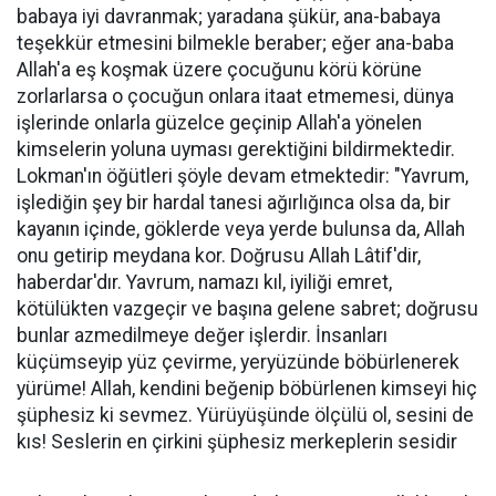
babaya iyi davranmak; yaradana şükür, ana-babaya
teşekkür etmesini bilmekle beraber; eğer ana-baba
Allah'a eş koşmak üzere çocuğunu körü körüne
zorlarlarsa o çocuğun onlara itaat etmemesi, dünya
işlerinde onlarla güzelce geçinip Allah'a yönelen
kimselerin yoluna uyması gerektiğini bildirmektedir.
Lokman'ın öğütleri şöyle devam etmektedir: "Yavrum,
işlediğin şey bir hardal tanesi ağırlığınca olsa da, bir
kayanın içinde, göklerde veya yerde bulunsa da, Allah
onu getirip meydana kor. Doğrusu Allah Lâtif'dir,
haberdar'dır. Yavrum, namazı kıl, iyiliği emret,
kötülükten vazgeçir ve başına gelene sabret; doğrusu
bunlar azmedilmeye değer işlerdir. İnsanları
küçümseyip yüz çevirme, yeryüzünde böbürlenerek
yürüme! Allah, kendini beğenip böbürlenen kimseyi hiç
şüphesiz ki sevmez. Yürüyüşünde ölçülü ol, sesini de
kıs! Seslerin en çirkini şüphesiz merkeplerin sesidir