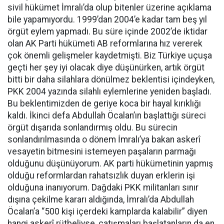
sivil hükümet İmralı’da olup bitenler üzerine açıklama
bile yapamıyordu. 1999’dan 2004’e kadar tam beş yıl
örgüt eylem yapmadı. Bu süre içinde 2002’de iktidar
olan AK Parti hükümeti AB reformlarına hız vererek
çok önemli gelişmeler kaydetmişti. Biz Türkiye uçuşa
geçti her şey iyi olacak diye düşünürken, artık örgüt
bitti bir daha silahlara dönülmez beklentisi içindeyken,
PKK 2004 yazında silahlı eylemlerine yeniden başladı.
Bu beklentimizden de geriye koca bir hayal kırıklığı
kaldı. İkinci defa Abdullah Öcalan’ın başlattığı süreci
örgüt dışarıda sonlandırmış oldu. Bu sürecin
sonlandırılmasında o dönem İmralı’ya bakan askerî
vesayetin bitmesini istemeyen paşaların parmağı
olduğunu düşünüyorum. AK parti hükümetinin yapmış
olduğu reformlardan rahatsızlık duyan erklerin işi
olduğuna inanıyorum. Dağdaki PKK militanları sınır
dışına çekilme kararı aldığında, İmralı’da Abdullah
Öcalan’a “500 kişi içerdeki kamplarda kalabilir” diyen
hangi askerî rütbeliyse, çatışmaları başlatanların da en