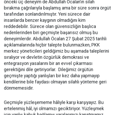
önceki üç deneyim de Abdullah Öcalan’ın silah
bırakma çağrılarıyla başlamış ama bir süre sonra örgüt
tarafından sonlandırılmıştır. Yeni sürece dair
insanlarda benzer kaygının olmadığını kim
reddedebilir. Sürece olan güvensizliğin başlıca
nedenlerinden biri geçmişte başarısız olmuş bu
deneyimlerdir. Abdullah Öcalan 27 Şubat 2025 tarihli
açıklamalarında hiçbir talepte bulunmazken, PKK
merkez yöneticileri geldiğimiz bu aşamada taleplerini
sıralıyor ve devletin özgürlük demokrasi ve
entegrasyon yasalarını bir an evvel çıkarması
gerektiğini dile getiriyorlar. Dileğimiz örgütün
geçmişte yaptığı yanlışları bir kez daha yapmayıp
kendilerine bile faydası olmayan silahlı yönteme geri
dönmemesidir.
Geçmişle yüzleşememe hâliyle karşı karşıyayız. Bu
ertelenmiş hâl, iyi olmamızı geciktiriyor. Yüzleşmek
için yanlış kabuk bağlamış yaralarımızı kanatmamız