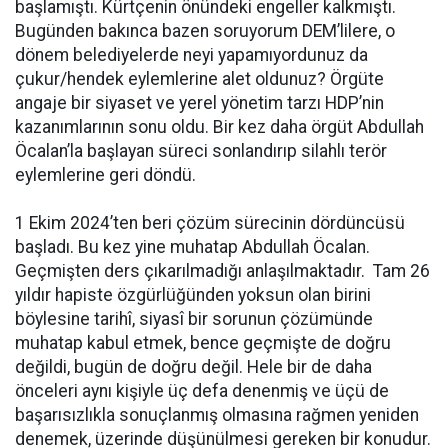
başlamıştı. Kürtçenin önündeki engeller kalkmıştı.
Bugünden bakınca bazen soruyorum DEM’lilere, o
dönem belediyelerde neyi yapamıyordunuz da
çukur/hendek eylemlerine alet oldunuz? Örgüte
angaje bir siyaset ve yerel yönetim tarzı HDP’nin
kazanımlarının sonu oldu. Bir kez daha örgüt Abdullah
Öcalan’la başlayan süreci sonlandırıp silahlı terör
eylemlerine geri döndü.
1 Ekim 2024’ten beri çözüm sürecinin dördüncüsü
başladı. Bu kez yine muhatap Abdullah Öcalan.
Geçmişten ders çıkarılmadığı anlaşılmaktadır. Tam 26
yıldır hapiste özgürlüğünden yoksun olan birini
böylesine tarihî, siyasî bir sorunun çözümünde
muhatap kabul etmek, bence geçmişte de doğru
değildi, bugün de doğru değil. Hele bir de daha
önceleri aynı kişiyle üç defa denenmiş ve üçü de
başarısızlıkla sonuçlanmış olmasına rağmen yeniden
denemek, üzerinde düşünülmesi gereken bir konudur.