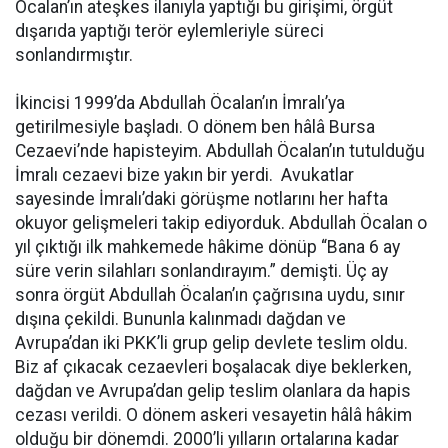
Öcalan’ın ateşkes ilanıyla yaptığı bu girişimi, örgüt
dışarıda yaptığı terör eylemleriyle süreci
sonlandırmıştır.
İkincisi 1999’da Abdullah Öcalan’ın İmralı’ya
getirilmesiyle başladı. O dönem ben hâlâ Bursa
Cezaevi’nde hapisteyim. Abdullah Öcalan’ın tutulduğu
İmralı cezaevi bize yakın bir yerdi. Avukatlar
sayesinde İmralı’daki görüşme notlarını her hafta
okuyor gelişmeleri takip ediyorduk. Abdullah Öcalan o
yıl çıktığı ilk mahkemede hâkime dönüp “Bana 6 ay
süre verin silahları sonlandırayım.” demişti. Üç ay
sonra örgüt Abdullah Öcalan’ın çağrısına uydu, sınır
dışına çekildi. Bununla kalınmadı dağdan ve
Avrupa’dan iki PKK’li grup gelip devlete teslim oldu.
Biz af çıkacak cezaevleri boşalacak diye beklerken,
dağdan ve Avrupa’dan gelip teslim olanlara da hapis
cezası verildi. O dönem askeri vesayetin hâlâ hâkim
olduğu bir dönemdi. 2000’li yılların ortalarına kadar