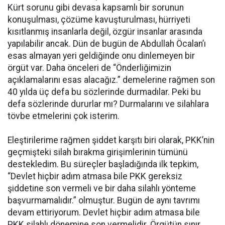
Kürt sorunu gibi devasa kapsamlı bir sorunun
konuşulması, çözüme kavuşturulması, hürriyeti
kısıtlanmış insanlarla değil, özgür insanlar arasında
yapılabilir ancak. Dün de bugün de Abdullah Öcalan’ı
esas almayan yeri geldiğinde onu dinlemeyen bir
örgüt var. Daha önceleri de “Önderliğimizin
açıklamalarını esas alacağız.” demelerine rağmen son
40 yılda üç defa bu sözlerinde durmadılar. Peki bu
defa sözlerinde dururlar mı? Durmalarını ve silahlara
tövbe etmelerini çok isterim.
Eleştirilerime rağmen şiddet karşıtı biri olarak, PKK’nin
geçmişteki silah bırakma girişimlerinin tümünü
destekledim. Bu süreçler başladığında ilk tepkim,
“Devlet hiçbir adım atmasa bile PKK gereksiz
şiddetine son vermeli ve bir daha silahlı yönteme
başvurmamalıdır.” olmuştur. Bugün de aynı tavrımı
devam ettiriyorum. Devlet hiçbir adım atmasa bile
PKK silahlı dönemine son vermelidir. Örgütün sınır