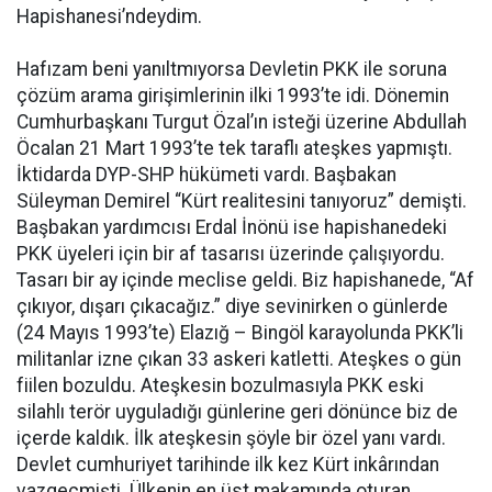
Hapishanesi’ndeydim.
Hafızam beni yanıltmıyorsa Devletin PKK ile soruna
çözüm arama girişimlerinin ilki 1993’te idi. Dönemin
Cumhurbaşkanı Turgut Özal’ın isteği üzerine Abdullah
Öcalan 21 Mart 1993’te tek taraflı ateşkes yapmıştı.
İktidarda DYP-SHP hükümeti vardı. Başbakan
Süleyman Demirel “Kürt realitesini tanıyoruz” demişti.
Başbakan yardımcısı Erdal İnönü ise hapishanedeki
PKK üyeleri için bir af tasarısı üzerinde çalışıyordu.
Tasarı bir ay içinde meclise geldi. Biz hapishanede, “Af
çıkıyor, dışarı çıkacağız.” diye sevinirken o günlerde
(24 Mayıs 1993’te) Elazığ – Bingöl karayolunda PKK’li
militanlar izne çıkan 33 askeri katletti. Ateşkes o gün
fiilen bozuldu. Ateşkesin bozulmasıyla PKK eski
silahlı terör uyguladığı günlerine geri dönünce biz de
içerde kaldık. İlk ateşkesin şöyle bir özel yanı vardı.
Devlet cumhuriyet tarihinde ilk kez Kürt inkârından
vazgeçmişti. Ülkenin en üst makamında oturan