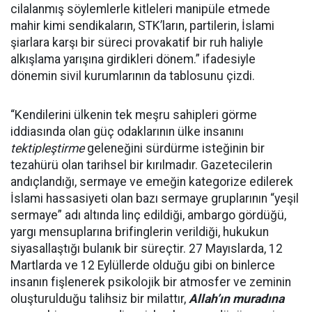
cilalanmış söylemlerle kitleleri manipüle etmede
mahir kimi sendikaların, STK’ların, partilerin, İslami
şiarlara karşı bir süreci provakatif bir ruh haliyle
alkışlama yarışına girdikleri dönem.” ifadesiyle
dönemin sivil kurumlarının da tablosunu çizdi.
“Kendilerini ülkenin tek meşru sahipleri görme
iddiasında olan güç odaklarının ülke insanını
tektipleştirme
geleneğini sürdürme isteğinin bir
tezahürü olan tarihsel bir kırılmadır. Gazetecilerin
andıçlandığı, sermaye ve emeğin kategorize edilerek
İslami hassasiyeti olan bazı sermaye gruplarının “yeşil
sermaye” adı altında linç edildiği, ambargo gördüğü,
yargı mensuplarına brifinglerin verildiği, hukukun
siyasallaştığı bulanık bir süreçtir. 27 Mayıslarda, 12
Martlarda ve 12 Eylüllerde olduğu gibi on binlerce
insanın fişlenerek psikolojik bir atmosfer ve zeminin
oluşturulduğu talihsiz bir milattır,
Allah’ın muradına