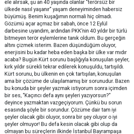
ele alırsak, şu an 40 yaşında olanlar “terörsüz bir
ülkede nasıl yaşanır” yaşam deneyiminden habersiz
büyümüş. Benim kuşağımın normali hiç olmadı.
Gözümü açar açmaz bir sabah, önce 12 Eylül
darbesine uyandım, ardından PKK’nin 40 yıldır bir türlü
bitmeyen terör eylemlerine tanık oldum. Bu gerçeğin
altını çizmek isterim. Bazen düşündüğüm oluyor,
enerjisini bu kadar heba eden başka bir ülke var mıdır
acaba? Bugün Kürt sorunu başlığıyla konuşulan şeyler,
kırk yıldır sürekli tekrar edilerek konuşuldu, tartışıldı.
Kürt sorunu, bu ülkenin en çok tartışılan, konuşulan
ama bir çözüme de ulaşılamamış bir sorunudur. Bazen
bu konuda bir şeyler yazmak istiyorum sonra içimden
bir ses, “Kaçıncı defa aynı şeyleri yazıyorsun?”
deyince yazmaktan vazgeçiyorum. Çünkü bu sorun
esasında şöyle bir sorundur. Çözüme dair tam iyi
şeyler olacak gibi oluyor, sonra bir şey oluyor o iyi
şeyler olmuyor! Bu defa kesin olacak gibi olup da
olmayan bu süreçlerin ilkinde İstanbul Bayrampaşa