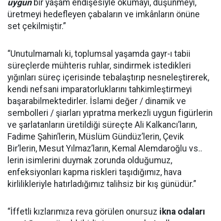
uygun
bir yaşam endişesiyle okumayı, düşünmeyi,
üretmeyi hedefleyen çabaların ve imkânların önüne
set çekilmiştir.”
“Unutulmamalı ki, toplumsal yaşamda gayr-ı tabii
süreçlerde mühteris ruhlar, sindirmek istedikleri
yığınları süreç içerisinde tebalaştırıp nesneleştirerek,
kendi nefsani imparatorluklarını tahkimleştirmeyi
başarabilmektedirler. İslami değer / dinamik ve
sembolleri / şiarları yıpratma merkezli uygun figürlerin
ve şarlatanların üretildiği süreçte Ali Kalkancı’ların,
Fadime Şahin’lerin, Müslüm Gündüz’lerin, Çevik
Bir’lerin, Mesut Yılmaz’ların, Kemal Alemdaroğlu vs..
lerin isimlerini duymak zorunda olduğumuz,
enfeksiyonları kapma riskleri taşıdığımız, hava
kirlilikleriyle hatırladığımız talihsiz bir kış günüdür.”
“İffetli kızlarımıza reva görülen onursuz
ikna odaları