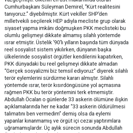
Cumhurbaşkanı Süleyman Demirel, “Kürt realitesini
tanıyoruz.” diyebilmiştir. Kürt vekiller SHP’den
milletvekili seçilerek HEP adıyla mecliste grup olarak
siyaset yapma imkânı doğmuşken PKK meclisteki bu
olumlu gelişmeyi dikkate almamış silahlı yöntemde
ısrar etmiştir. Üstelik ’90’lı yılların başında tüm dünyada
reel sosyalist sistem yıkılırken, dünyanın başka
ülkelerinde sosyalist örgütler kendilerini kapatırken,
PKK dünyadaki bu reel gelişmeyi dikkate almadan
“Gerçek sosyalizmi biz temsil ediyoruz” diyerek silahlı
terör eylemlerini sürdürme kararı almıştır. Silahlı
yöntemde ısrar, terör kısırdöngüsüne yol açmasına
rağmen PKK bu terör yöntemini terk etmemiştir.
Abdullah Öcalan o günlerde 33 askerin ölümüne ilişkin
açıklamalarında her ne kadar “33 askerin öldürülmesi
talimatını ben vermedim” demiş olsa da eylemi
yapanlar kınanmamış ve örgüt içi cezai yaptırımlara
uğramamışlardır. Üç aylık sürecin sonunda Abdullah