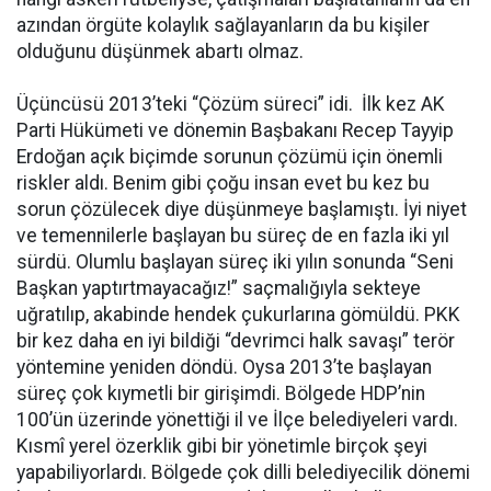
azından örgüte kolaylık sağlayanların da bu kişiler
olduğunu düşünmek abartı olmaz.
Üçüncüsü 2013’teki “Çözüm süreci” idi. İlk kez AK
Parti Hükümeti ve dönemin Başbakanı Recep Tayyip
Erdoğan açık biçimde sorunun çözümü için önemli
riskler aldı. Benim gibi çoğu insan evet bu kez bu
sorun çözülecek diye düşünmeye başlamıştı. İyi niyet
ve temennilerle başlayan bu süreç de en fazla iki yıl
sürdü. Olumlu başlayan süreç iki yılın sonunda “Seni
Başkan yaptırtmayacağız!” saçmalığıyla sekteye
uğratılıp, akabinde hendek çukurlarına gömüldü. PKK
bir kez daha en iyi bildiği “devrimci halk savaşı” terör
yöntemine yeniden döndü. Oysa 2013’te başlayan
süreç çok kıymetli bir girişimdi. Bölgede HDP’nin
100’ün üzerinde yönettiği il ve İlçe belediyeleri vardı.
Kısmî yerel özerklik gibi bir yönetimle birçok şeyi
yapabiliyorlardı. Bölgede çok dilli belediyecilik dönemi