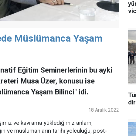
yü
vi
yede Müslümanca Yaşam
natif Eğitim Seminerlerinin bu ayki
reteri Musa Üzer, konusu ise
ümanca Yaşam Bilinci" idi.
Tü
di
18 Aralık 2022
ışımız ve kavrama yüklediğimiz anlam;
ın ve müslümanların tarihi yolculuğu; post-