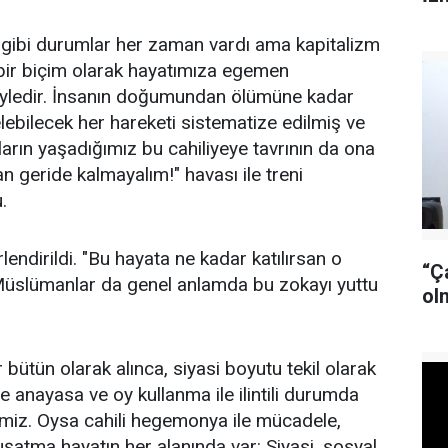
ik gibi durumlar her zaman vardı ama kapitalizm
 bir biçim olarak hayatımıza egemen
yledir. İnsanın doğumundan ölümüne kadar
gelebilecek her hareketi sistematize edilmiş ve
arın yaşadığımız bu cahiliyeye tavrının da ona
n geride kalmayalım!" havası ile treni
.
rlendirildi. "Bu hayata ne kadar katılırsan o
“Ç
 Müslümanlar da genel anlamda bu zokayı yuttu
ol
bütün olarak alınca, siyasi boyutu tekil olarak
nayasa ve oy kullanma ile ilintili durumda
alimiz. Oysa cahili hegemonya ile mücadele,
atma hayatın her alanında var: Siyasi, sosyal,