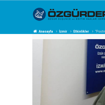
Anasayfa
İzmir
Etkinlikler
“Postm