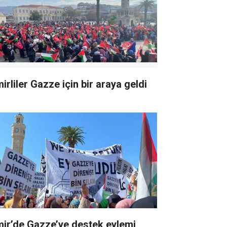
irliler Gazze için bir araya geldi
mir’de Gazze’ye destek eylemi