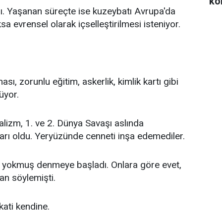
ko
dı. Yaşanan süreçte ise kuzeybatı Avrupa'da
a evrensel olarak içselleştirilmesi isteniyor.
sı, zorunlu eğitim, askerlik, kimlik kartı gibi
üyor.
lizm, 1. ve 2. Dünya Savaşı aslında
arı oldu. Yeryüzünde cenneti inşa edemediler.
liği yokmuş denmeye başladı. Onlara göre evet,
an söylemişti.
ati kendine.