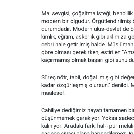
Mal sevgisi, çoğaltma isteği, bencill
modern bir olgudur. Örgütlendirilmiş
durumdadır. Modern ulus-devlet de ö
kimlik, eğitim, askerlik gibi aklımıza 
cebri hale getirilmiş halde. Müslümanl
göre olması gerekirken, estirilen "Ama
kaçırmamış olmak başarı gibi sunuldu
Süreç nötr, tabii, doğal imiş gibi değe
kadar özgürleşmiş olursun." denildi.
maalesef.
Cahiliye dediğimiz hayatı tamamen bir 
düşünmemek gerekiyor. Yoksa sadece a
kalınıyor. Aradaki fark, hal-i pür mel
sadece siyasi alana hapsedilemez. Kuş