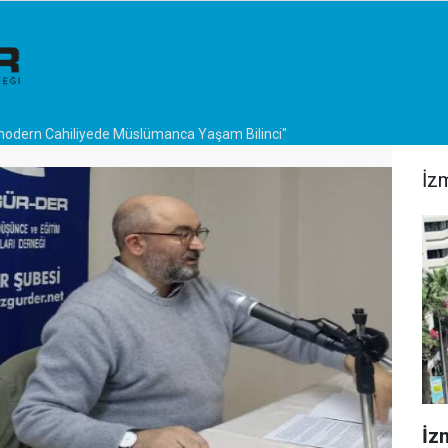
odern Cahiliyede Müslümanca Yaşam Bilinci"
İz
İzm