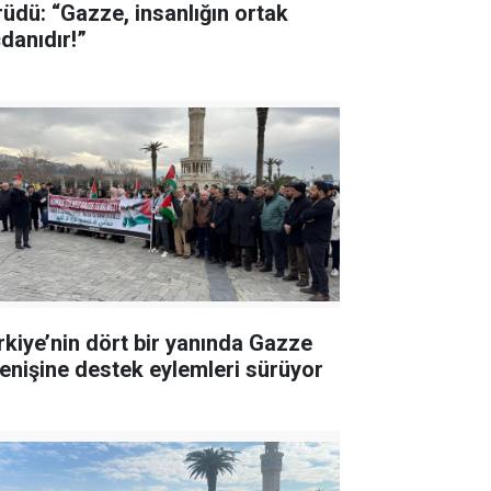
rüdü: “Gazze, insanlığın ortak
cdanıdır!”
rkiye’nin dört bir yanında Gazze
renişine destek eylemleri sürüyor