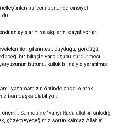
genelleştirilen sürecin sonunda cinsiyet
ldu.
di anlayışlarını ve algılarını dayatıyorlar.
leleri ile ilgilenmesi; duyduğu, gördüğü,
 edeceği bir bilinçle varoluşunu sürdürmesi
eryüzünün bütünü, kulluk bilinciyle yaratılmış
İslam'ı yaşamamızın önünde engel olarak
ımız bambaşka olabiliyor.
 önemli. Sünneti de "vahyi Rasulullah'ın anladığı
rsek, çözemeyeceğimiz sorun kalmaz Allah'ın