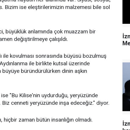
s. Bizim ise eleştirilerimizin malzemesi bile sol
eci, büyüklük anlamında çok muazzam bir
İz
amen değiştirilmeye çalışıldı.
Me
klı ile kovulması sonrasında büyüsü bozulmuş
dınlanma ile birlikte kutsal üzerinde
 büyüye büründürülürken dinin aşkın
m ise "Bu Kilise'nin uydurduğu, yeryüzünde
y. Biz cenneti yeryüzünde inşa edeceğiz." diyor.
ı, hiçbir zaman bütün insanlığın olmadı.
İz