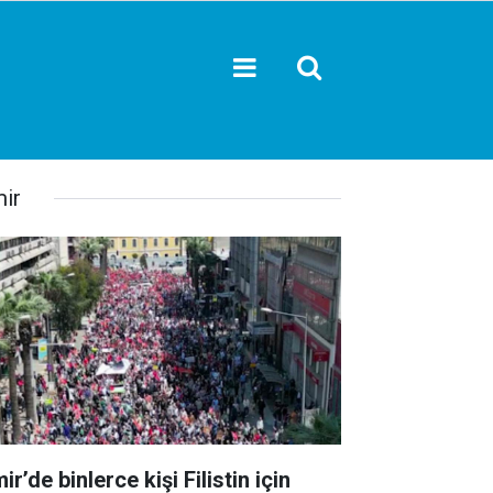
mir
ir’de binlerce kişi Filistin için