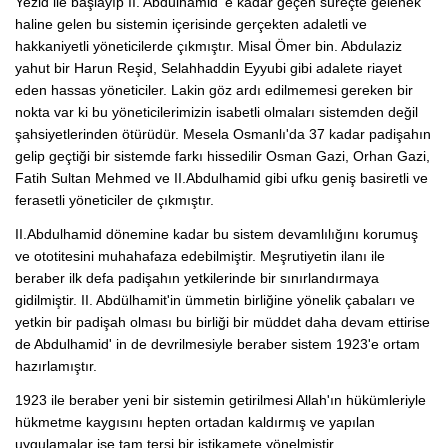
Yezid ile başlayıp II. Abdulhamid' e kadar geçen süreçte gelenek
haline gelen bu sistemin içerisinde gerçekten adaletli ve
hakkaniyetli yöneticilerde çıkmıştır. Misal Ömer bin. Abdulaziz
yahut bir Harun Reşid, Selahhaddin Eyyubi gibi adalete riayet
eden hassas yöneticiler. Lakin göz ardı edilmemesi gereken bir
nokta var ki bu yöneticilerimizin isabetli olmaları sistemden değil
şahsiyetlerinden ötürüdür. Mesela Osmanlı'da 37 kadar padişahın
gelip geçtiği bir sistemde farkı hissedilir Osman Gazi, Orhan Gazi,
Fatih Sultan Mehmed ve II.Abdulhamid gibi ufku geniş basiretli ve
ferasetli yöneticiler de çıkmıştır.
II.Abdulhamid dönemine kadar bu sistem devamlılığını korumuş
ve ototitesini muhahafaza edebilmiştir. Meşrutiyetin ilanı ile
beraber ilk defa padişahın yetkilerinde bir sınırlandırmaya
gidilmiştir. II. Abdülhamit'in ümmetin birliğine yönelik çabaları ve
yetkin bir padişah olması bu birliği bir müddet daha devam ettirise
de Abdulhamid' in de devrilmesiyle beraber sistem 1923'e ortam
hazırlamıştır.
1923 ile beraber yeni bir sistemin getirilmesi Allah'ın hükümleriyle
hükmetme kaygısını hepten ortadan kaldırmış ve yapılan
uygulamalar ise tam tersi bir istikamete yönelmiştir.