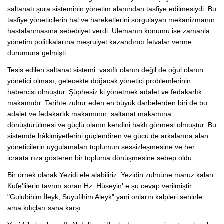
saltanatı şura sisteminin yönetim alanından tasfiye edilmesiydi. Bu
tasfiye yöneticilerin hal ve hareketlerini sorgulayan mekanizmanın
hastalanmasına sebebiyet verdi. Ulemanın konumu ise zamanla
yönetim politikalarına meşruiyet kazandırıcı fetvalar verme
durumuna gelmişti.
Tesis edilen saltanat sistemi vasıflı olanın değil de oğul olanın
yönetici olması, gelecekte doğacak yönetici problemlerinin
habercisi olmuştur. Şüphesiz ki yönetmek adalet ve fedakarlık
makamıdır. Tarihte zuhur eden en büyük darbelerden biri de bu
adalet ve fedakarlık makamının, saltanat makamına
dönüştürülmesi ve güçlü olanın kendini haklı görmesi olmuştur. Bu
sistemde hâkimiyetlerini güçlendiren ve gücü de arkalarına alan
yöneticilerin uygulamaları toplumun sessizleşmesine ve her
icraata rıza gösteren bir topluma dönüşmesine sebep oldu.
Bir örnek olarak Yezidi ele alabiliriz. Yezidin zulmüne maruz kalan
Kufe'lilerin tavrını soran Hz. Hüseyin' e şu cevap verilmiştir:
"Gulubihim İleyk, Suyufihim Aleyk" yani onların kalpleri seninle
ama kılıçları sana karşı.