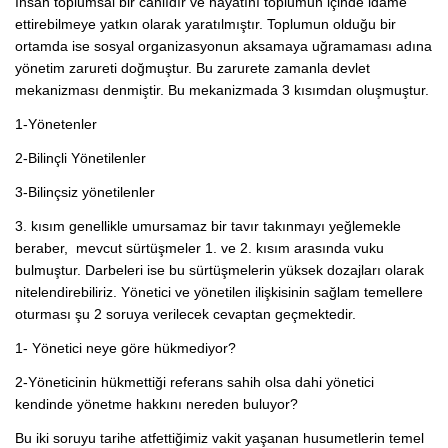
İnsan toplumsal bir canlıdır ve hayatını toplumun içinde idame
ettirebilmeye yatkın olarak yaratılmıştır. Toplumun olduğu bir
ortamda ise sosyal organizasyonun aksamaya uğramaması adına
yönetim zarureti doğmuştur. Bu zarurete zamanla devlet
mekanizması denmiştir. Bu mekanizmada 3 kısımdan oluşmuştur.
1-Yönetenler
2-Bilinçli Yönetilenler
3-Bilinçsiz yönetilenler
3. kısım genellikle umursamaz bir tavır takınmayı yeğlemekle
beraber, mevcut sürtüşmeler 1. ve 2. kısım arasında vuku
bulmuştur. Darbeleri ise bu sürtüşmelerin yüksek dozajları olarak
nitelendirebiliriz. Yönetici ve yönetilen ilişkisinin sağlam temellere
oturması şu 2 soruya verilecek cevaptan geçmektedir.
1- Yönetici neye göre hükmediyor?
2-Yöneticinin hükmettiği referans sahih olsa dahi yönetici
kendinde yönetme hakkını nereden buluyor?
Bu iki soruyu tarihe atfettiğimiz vakit yaşanan husumetlerin temel