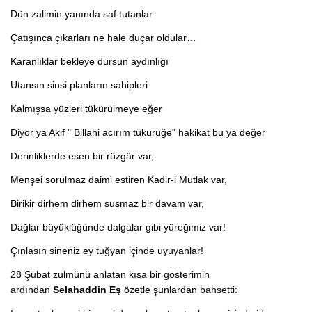
Dün zalimin yanında saf tutanlar
Çatışınca çıkarları ne hale duçar oldular…
Karanlıklar bekleye dursun aydınlığı
Utansın sinsi planların sahipleri
Kalmışsa yüzleri tükürülmeye eğer
Diyor ya Akif " Billahi acırım tükürüğe" hakikat bu ya değer
Derinliklerde esen bir rüzgâr var,
Menşei sorulmaz daimi estiren Kadir-i Mutlak var,
Birikir dirhem dirhem susmaz bir davam var,
Dağlar büyüklüğünde dalgalar gibi yüreğimiz var!
Çınlasın sineniz ey tuğyan içinde uyuyanlar!
28 Şubat zulmünü anlatan kısa bir gösterimin
ardından
Selahaddin Eş
özetle şunlardan bahsetti: