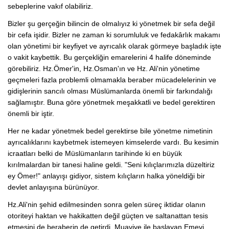
sebeplerine vakıf olabiliriz.
Bizler şu gerçeğin bilincin de olmalıyız ki yönetmek bir sefa değil
bir cefa işidir. Bizler ne zaman ki sorumluluk ve fedakârlık makamı
olan yönetimi bir keyfiyet ve ayrıcalık olarak görmeye başladık işte
o vakit kaybettik. Bu gerçekliğin emarelerini 4 halife döneminde
görebiliriz. Hz.Ömer'in, Hz.Osman'ın ve Hz. Ali'nin yönetime
geçmeleri fazla problemli olmamakla beraber mücadelelerinin ve
gidişlerinin sancılı olması Müslümanlarda önemli bir farkındalığı
sağlamıştır. Buna göre yönetmek meşakkatli ve bedel gerektiren
önemli bir iştir.
Her ne kadar yönetmek bedel gerektirse bile yönetme nimetinin
ayrıcalıklarını kaybetmek istemeyen kimselerde vardı. Bu kesimin
icraatları belki de Müslümanların tarihinde ki en büyük
kırılmalardan bir tanesi haline geldi. "Seni kılıçlarımızla düzeltiriz
ey Ömer!" anlayışı gidiyor, sistem kılıçların halka yöneldiği bir
devlet anlayışına bürünüyor.
Hz.Ali'nin şehid edilmesinden sonra gelen süreç iktidar olanın
otoriteyi haktan ve hakikatten değil güçten ve saltanattan tesis
etmesini de beraberin de getirdi. Muaviye ile başlayan Emevi