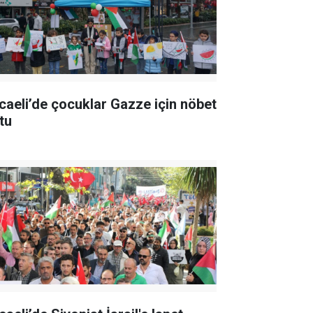
caeli’de çocuklar Gazze için nöbet
tu