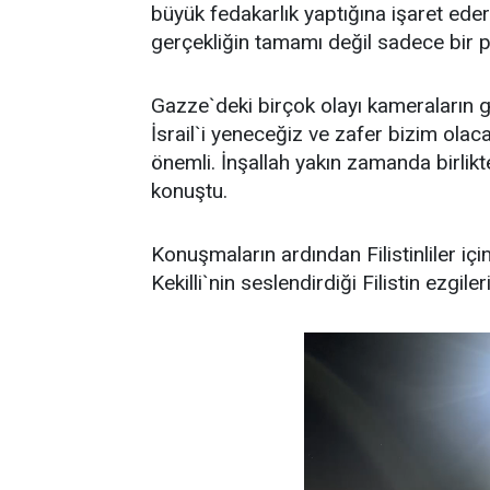
büyük fedakarlık yaptığına işaret ede
gerçekliğin tamamı değil sadece bir 
Gazze`deki birçok olayı kameraların 
İsrail`i yeneceğiz ve zafer bizim olac
önemli. İnşallah yakın zamanda birlik
konuştu.
Konuşmaların ardından Filistinliler i
Kekilli`nin seslendirdiği Filistin ezgil