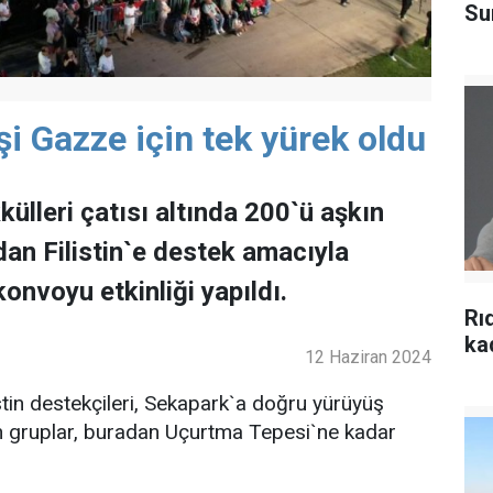
Su
şi Gazze için tek yürek oldu
ülleri çatısı altında 200`ü aşkın
dan Filistin`e destek amacıyla
konvoyu etkinliği yapıldı.
Rı
ka
12 Haziran 2024
istin destekçileri, Sekapark`a doğru yürüyüş
an gruplar, buradan Uçurtma Tepesi`ne kadar