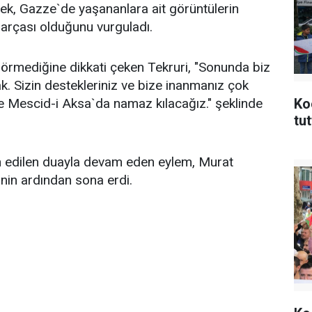
rek, Gazze`de yaşananlara ait görüntülerin
parçası olduğunu vurguladı.
görmediğine dikkati çeken Tekruri, "Sonunda biz
ak. Sizin destekleriniz ve bize inanmanız çok
te Mescid-i Aksa`da namaz kılacağız." şeklinde
Ko
tut
çin edilen duayla devam eden eylem, Murat
erinin ardından sona erdi.