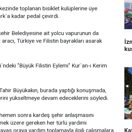
kezinde toplanan bisiklet kulüplerine üye
k`a kadar pedal çevirdi.
ehir Belediyesine ait yolcu vapurunun da
racı, Türkiye ve Filistin bayrakları asarak
İzm
ku
`ndeki "Büyük Filistin Eylemi" Kur`an-ı Kerim
Tahir Büyükakın, burada yaptığı konuşmada,
erini yükseltmeye devam edeceklerini söyledi.
 hemen sonra kardeş şehir anlaşmasını
mek üzere gereken her türlü yardımı
 yavaş oraya yardım toplamayla ilgili çalışmalara
Kat