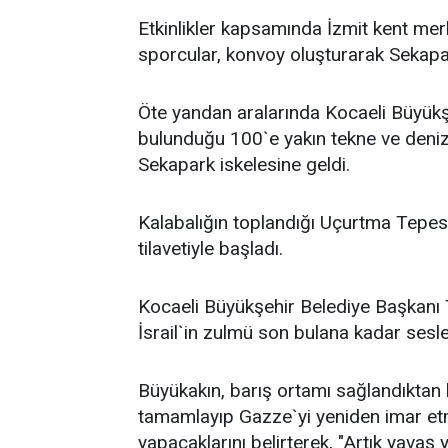
Etkinlikler kapsamında İzmit kent mer
sporcular, konvoy oluşturarak Sekapar
Öte yandan aralarında Kocaeli Büyükş
bulunduğu 100`e yakın tekne ve deniz a
Sekapark iskelesine geldi.
Kalabalığın toplandığı Uçurtma Tepesi
tilavetiyle başladı.
Kocaeli Büyükşehir Belediye Başkanı 
İsrail`in zulmü son bulana kadar sesl
Büyükakın, barış ortamı sağlandıktan
tamamlayıp Gazze`yi yeniden imar et
yapacaklarını belirterek, "Artık yavaş