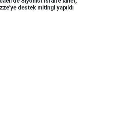
aeli’de Siyonist İsrail'e lanet,
zze'ye destek mitingi yapıldı