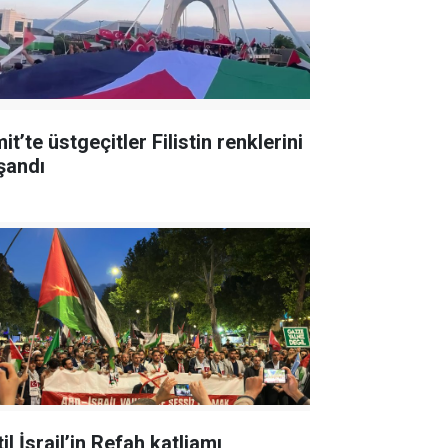
it’te üstgeçitler Filistin renklerini
şandı
il İsrail’in Refah katliamı