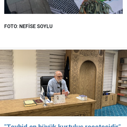
FOTO
:
NEFİSE SOYLU
"Tevhid en büyük kurtuluş reçetesidir"