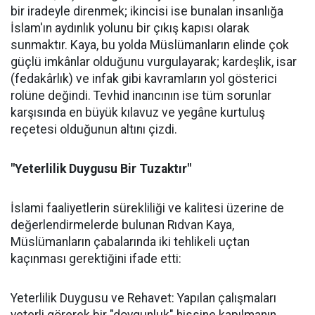
bir iradeyle direnmek; ikincisi ise bunalan insanlığa
İslam'ın aydınlık yolunu bir çıkış kapısı olarak
sunmaktır. Kaya, bu yolda Müslümanların elinde çok
güçlü imkânlar olduğunu vurgulayarak; kardeşlik, isar
(fedakârlık) ve infak gibi kavramların yol gösterici
rolüne değindi. Tevhid inancının ise tüm sorunlar
karşısında en büyük kılavuz ve yegâne kurtuluş
reçetesi olduğunun altını çizdi.
"Yeterlilik Duygusu Bir Tuzaktır"
İslami faaliyetlerin sürekliliği ve kalitesi üzerine de
değerlendirmelerde bulunan Rıdvan Kaya,
Müslümanların çabalarında iki tehlikeli uçtan
kaçınması gerektiğini ifade etti:
Yeterlilik Duygusu ve Rehavet: Yapılan çalışmaları
yeterli görerek bir "doygunluk" hissine kapılmanın