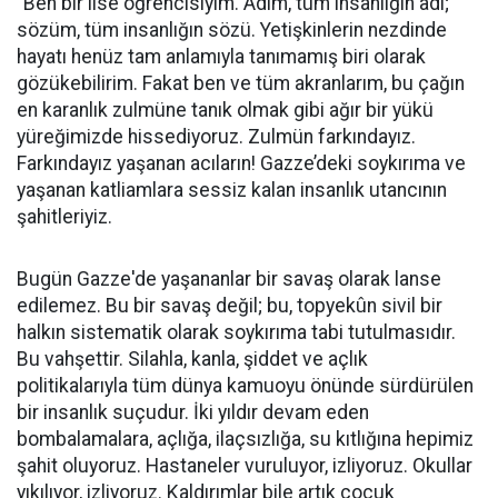
“Ben bir lise öğrencisiyim. Adım, tüm insanlığın adı;
sözüm, tüm insanlığın sözü. Yetişkinlerin nezdinde
hayatı henüz tam anlamıyla tanımamış biri olarak
gözükebilirim. Fakat ben ve tüm akranlarım, bu çağın
en karanlık zulmüne tanık olmak gibi ağır bir yükü
yüreğimizde hissediyoruz. Zulmün farkındayız.
Farkındayız yaşanan acıların! Gazze’deki soykırıma ve
yaşanan katliamlara sessiz kalan insanlık utancının
şahitleriyiz.
Bugün Gazze'de yaşananlar bir savaş olarak lanse
edilemez. Bu bir savaş değil; bu, topyekûn sivil bir
halkın sistematik olarak soykırıma tabi tutulmasıdır.
Bu vahşettir. Silahla, kanla, şiddet ve açlık
politikalarıyla tüm dünya kamuoyu önünde sürdürülen
bir insanlık suçudur. İki yıldır devam eden
bombalamalara, açlığa, ilaçsızlığa, su kıtlığına hepimiz
şahit oluyoruz. Hastaneler vuruluyor, izliyoruz. Okullar
yıkılıyor, izliyoruz. Kaldırımlar bile artık çocuk