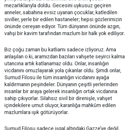
mezarlıklarıyla doldu. Gecesini uykusuz geçiren
anneler, sabahına evsiz uyanan çocuklar, katledilen
siviller, yerle bir edilen hastaneler; hepsi gözlerimizin
önünde cereyan ediyor. Tüm dünyanın önünde azgın,
vahşi bir kavim tarafından mazlum bir halk yok ediliyor.
Biz çoğu zaman bu katliamı sadece izliyoruz. Ama
anlaşılan o ki, aramızdan bazıları vahşete seyirci kalma
utancına artık katlanamaz oldu. Onlar, insanlığın
vicdanını omuzlayarak yola çıkanlar oldu. Şimdi onlar,
Sumud Filosu ile tüm insanlığın vicdanını ayağa
kaldırmanın peşindeler. Dünyanın çeşitli yerlerinden
insanlar bir araya gelerek insanlığın ortak vicdanına
sahip çıkıyorlar. Silahsız sivil bir direnişle, vahşet
içindekilere umut oluyor, karanlığa mahkûm edilen
mazlumlara ışık götürüyorlar.
Sumud Filosu sadece işgal altındaki Gazze’ye değil,