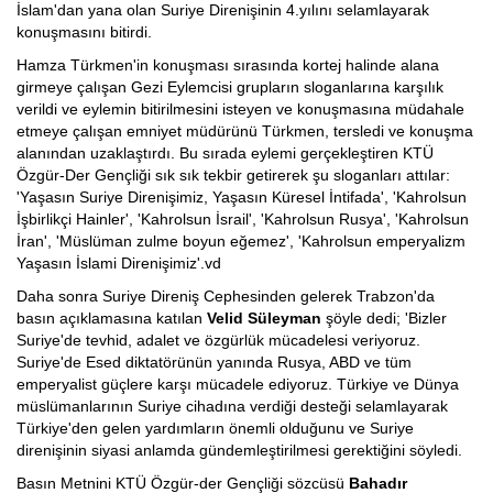
İslam'dan yana olan Suriye Direnişinin 4.yılını selamlayarak
konuşmasını bitirdi.
Hamza Türkmen'in konuşması sırasında kortej halinde alana
girmeye çalışan Gezi Eylemcisi grupların sloganlarına karşılık
verildi ve eylemin bitirilmesini isteyen ve konuşmasına müdahale
etmeye çalışan emniyet müdürünü Türkmen, tersledi ve konuşma
alanından uzaklaştırdı. Bu sırada eylemi gerçekleştiren KTÜ
Özgür-Der Gençliği sık sık tekbir getirerek şu sloganları attılar:
'Yaşasın Suriye Direnişimiz, Yaşasın Küresel İntifada', 'Kahrolsun
İşbirlikçi Hainler', 'Kahrolsun İsrail', 'Kahrolsun Rusya', 'Kahrolsun
İran', 'Müslüman zulme boyun eğemez', 'Kahrolsun emperyalizm
Yaşasın İslami Direnişimiz'.vd
Daha sonra Suriye Direniş Cephesinden gelerek Trabzon'da
basın açıklamasına katılan
Velid Süleyman
şöyle dedi; 'Bizler
Suriye'de tevhid, adalet ve özgürlük mücadelesi veriyoruz.
Suriye'de Esed diktatörünün yanında Rusya, ABD ve tüm
emperyalist güçlere karşı mücadele ediyoruz. Türkiye ve Dünya
müslümanlarının Suriye cihadına verdiği desteği selamlayarak
Türkiye'den gelen yardımların önemli olduğunu ve Suriye
direnişinin siyasi anlamda gündemleştirilmesi gerektiğini söyledi.
Basın Metnini KTÜ Özgür-der Gençliği sözcüsü
Bahadır