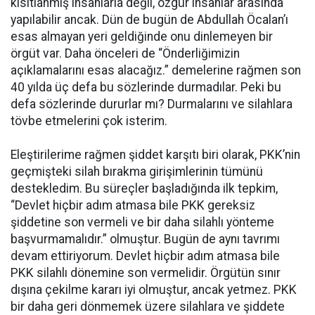
kısıtlanmış insanlarla değil, özgür insanlar arasında
yapılabilir ancak. Dün de bugün de Abdullah Öcalan’ı
esas almayan yeri geldiğinde onu dinlemeyen bir
örgüt var. Daha önceleri de “Önderliğimizin
açıklamalarını esas alacağız.” demelerine rağmen son
40 yılda üç defa bu sözlerinde durmadılar. Peki bu
defa sözlerinde dururlar mı? Durmalarını ve silahlara
tövbe etmelerini çok isterim.
Eleştirilerime rağmen şiddet karşıtı biri olarak, PKK’nin
geçmişteki silah bırakma girişimlerinin tümünü
destekledim. Bu süreçler başladığında ilk tepkim,
“Devlet hiçbir adım atmasa bile PKK gereksiz
şiddetine son vermeli ve bir daha silahlı yönteme
başvurmamalıdır.” olmuştur. Bugün de aynı tavrımı
devam ettiriyorum. Devlet hiçbir adım atmasa bile
PKK silahlı dönemine son vermelidir. Örgütün sınır
dışına çekilme kararı iyi olmuştur, ancak yetmez. PKK
bir daha geri dönmemek üzere silahlara ve şiddete