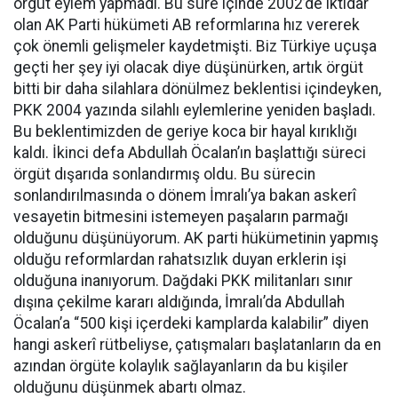
örgüt eylem yapmadı. Bu süre içinde 2002’de iktidar
olan AK Parti hükümeti AB reformlarına hız vererek
çok önemli gelişmeler kaydetmişti. Biz Türkiye uçuşa
geçti her şey iyi olacak diye düşünürken, artık örgüt
bitti bir daha silahlara dönülmez beklentisi içindeyken,
PKK 2004 yazında silahlı eylemlerine yeniden başladı.
Bu beklentimizden de geriye koca bir hayal kırıklığı
kaldı. İkinci defa Abdullah Öcalan’ın başlattığı süreci
örgüt dışarıda sonlandırmış oldu. Bu sürecin
sonlandırılmasında o dönem İmralı’ya bakan askerî
vesayetin bitmesini istemeyen paşaların parmağı
olduğunu düşünüyorum. AK parti hükümetinin yapmış
olduğu reformlardan rahatsızlık duyan erklerin işi
olduğuna inanıyorum. Dağdaki PKK militanları sınır
dışına çekilme kararı aldığında, İmralı’da Abdullah
Öcalan’a “500 kişi içerdeki kamplarda kalabilir” diyen
hangi askerî rütbeliyse, çatışmaları başlatanların da en
azından örgüte kolaylık sağlayanların da bu kişiler
olduğunu düşünmek abartı olmaz.