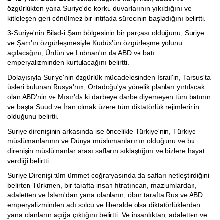
özgürlükten yana Suriye'de korku duvarlarının yıkıldığını ve
kitleleşen geri dönülmez bir intifada sürecinin başladığını belirtti.
3-Suriye'nin Bilad-i Şam bölgesinin bir parçası olduğunu, Suriye
ve Şam'ın özgürleşmesiyle Kudüs'ün özgürleşme yolunu
açılacağını, Ürdün ve Lübnan'ın da ABD ve batı
emperyalizminden kurtulacağını belirtti.
Dolayısıyla Suriye'nin özgürlük mücadelesinden İsrail'in, Tarsus'ta
üsleri bulunan Rusya'nın, Ortadoğu'ya yönelik planları yırtılacak
olan ABD'nin ve Mısır'da ki darbeye darbe diyemeyen tüm batının
ve başta Suud ve İran olmak üzere tüm diktatörlük rejimlerinin
olduğunu belirtti.
Suriye direnişinin arkasında ise öncelikle Türkiye'nin, Türkiye
müslümanlarının ve Dünya müslümanlarının olduğunu ve bu
direnişin müslümanlar arası safların sıklaştığını ve bizlere hayat
verdiği belirtti.
Suriye Direnişi tüm ümmet coğrafyasında da safları netleştirdiğini
belirten Türkmen, bir tarafta insan fıtratından, mazlumlardan,
adaletten ve İslam'dan yana olanların; öbür tarafta Rus ve ABD
emperyalizminden adı solcu ve liberalde olsa diktatörlüklerden
yana olanların açığa çıktığını belirtti. Ve insanlıktan, adaletten ve