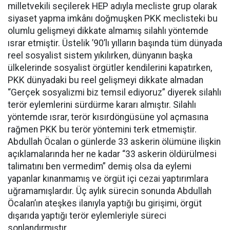
milletvekili seçilerek HEP adıyla mecliste grup olarak
siyaset yapma imkânı doğmuşken PKK meclisteki bu
olumlu gelişmeyi dikkate almamış silahlı yöntemde
ısrar etmiştir. Üstelik ’90’lı yılların başında tüm dünyada
reel sosyalist sistem yıkılırken, dünyanın başka
ülkelerinde sosyalist örgütler kendilerini kapatırken,
PKK dünyadaki bu reel gelişmeyi dikkate almadan
“Gerçek sosyalizmi biz temsil ediyoruz” diyerek silahlı
terör eylemlerini sürdürme kararı almıştır. Silahlı
yöntemde ısrar, terör kısırdöngüsüne yol açmasına
rağmen PKK bu terör yöntemini terk etmemiştir.
Abdullah Öcalan o günlerde 33 askerin ölümüne ilişkin
açıklamalarında her ne kadar “33 askerin öldürülmesi
talimatını ben vermedim” demiş olsa da eylemi
yapanlar kınanmamış ve örgüt içi cezai yaptırımlara
uğramamışlardır. Üç aylık sürecin sonunda Abdullah
Öcalan’ın ateşkes ilanıyla yaptığı bu girişimi, örgüt
dışarıda yaptığı terör eylemleriyle süreci
sonlandırmıştır.