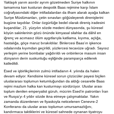
Yaklaşık yarım asırdır ayrım gözetmeden Suriye halkının
tamamına kan kusturan despotik Baas rejimine karşı İslam
coğrafyasındaki diğer intifadalardan da ilham alarak ayağa kalkan
Suriye Müslümanları, çetin sınavları göğüsleyerek direnişlerini
bugüne taşıdılar. Onlar özgürlüğe bedel olarak direniş iradesini
kuşandılar; 21. yüzyılın sözde medeni dünyasında, şu küresel
köyün sakinlerinin gözü önünde kimyasal silahlar da dâhil en
iğrenç ve acımasız ölüm aygıtlarıyla katliama, kıyıma, açlığa,
hastalığa, göçe maruz bırakıldılar. Binlercesi Baas’ın işkence
odalarında kıyımdan geçirildi, yüzlercesi tecavüze uğradı. Sayısız
yerleşim yerine bombalar yağdırıldı ve onbinlerce masum insan
dünyanın derin suskunluğu eşliğinde paramparça edilerek
katledildi.
Esed ve işbirlikçilerinin zulmü intifadanın 4. yılında da halen
devam ediyor. Kendisine küresel sorun çözücüler payesi biçilen
uluslararası toplumun ketumluğundan da aldığı cesaretle Baas
rejimi mazlum halka kan kusturmayı sürdürüyor. Uluslar arası
toplum denilen emperyalist güruh, mücrim Esed’in patronları İran
ve Rusya’yı 4 yıldır sözde ikna etmeye çalışmaktalar. Yakın
zamanda düzenlenen ve fiyaskoyla neticelenen Cenevre-2
Konferansı da uluslar arası toplumun umursamazlığını,
kandırmaca taktiklerini ve küresel sahnede oynanan tiyatroyu