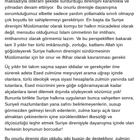
maksadıyla istikrarlı şekilde sürdürdüğü direnişini kararlılıkla ve
yılmadan devam ettiriyor. Bu onurlu direnişle dayanışma
sorumluluğumuz elbette sadece yardım yollamakla sınırlı olmayıp
çok boyutlu bir sahiplenmeyi gerektiriyor. En başta da Suriye
direnişini Müslümanlar olarak komşu bir halkın mücadelesi olarak
değil, mensubu olduğumuz İslam ümmetinin bir imtihanı,
imtihanımız olarak görmemiz lazım. Ve bu perspektiften bakarak
tam 3 yıldır her türlü imkânsızlığı, zorluğu, katliamı Allah için
göğüsleyerek Suriye halkının direnişini sürdürmesinin
Müslümanlar için bir onur ve iftihar olarak kavranması gerekir.
Üç yıldır bir takım saçma sapan iddialar ve gerekçeler öne
sürerek adeta Esed zulmüne meşruiyet arama uğraşı içinde
olanlara, türlü ideolojik veya siyasi hesaplarla zulmün yanında saf
tutanlara, Esed mücrimini yere göğe sığdıramayacak kadar
alçalanlara lanet dilemek dışında söyleyecek sözümüz yok!
Bununla birlikte Suriye halkına uygulanan bunca vahşetten sonra,
Suriyeli mazlumlardan yana safını belirlemeyenlerin, susup
görmezden gelmeyi tercih edenlerin, zulme karşı açık tavır
almaktan çekinenlerin içine sürüklendikleri ilkesizliği ve
ölçüsüzlüğü teşhir etmek Suriye direnişiyle dayanışma içinde olan
herkesin boynunun borcudur!
Bu onurlu direnişi dün olduğu gibi bugün de destekliyor, zulmün