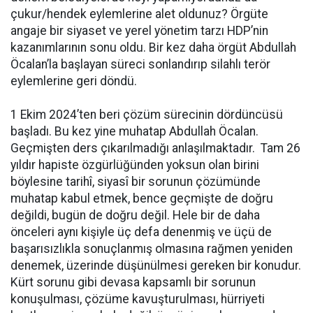
çukur/hendek eylemlerine alet oldunuz? Örgüte
angaje bir siyaset ve yerel yönetim tarzı HDP’nin
kazanımlarının sonu oldu. Bir kez daha örgüt Abdullah
Öcalan’la başlayan süreci sonlandırıp silahlı terör
eylemlerine geri döndü.
1 Ekim 2024’ten beri çözüm sürecinin dördüncüsü
başladı. Bu kez yine muhatap Abdullah Öcalan.
Geçmişten ders çıkarılmadığı anlaşılmaktadır. Tam 26
yıldır hapiste özgürlüğünden yoksun olan birini
böylesine tarihî, siyasî bir sorunun çözümünde
muhatap kabul etmek, bence geçmişte de doğru
değildi, bugün de doğru değil. Hele bir de daha
önceleri aynı kişiyle üç defa denenmiş ve üçü de
başarısızlıkla sonuçlanmış olmasına rağmen yeniden
denemek, üzerinde düşünülmesi gereken bir konudur.
Kürt sorunu gibi devasa kapsamlı bir sorunun
konuşulması, çözüme kavuşturulması, hürriyeti