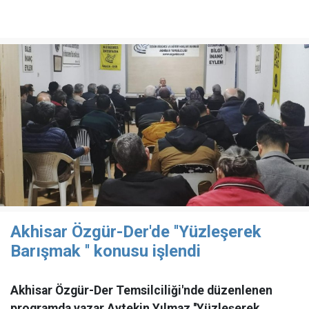
Akhisar Özgür-Der'de ''Yüzleşerek
Barışmak '' konusu işlendi
Akhisar Özgür-Der Temsilciliği'nde düzenlenen
programda yazar Aytekin Yılmaz ''Yüzleşerek