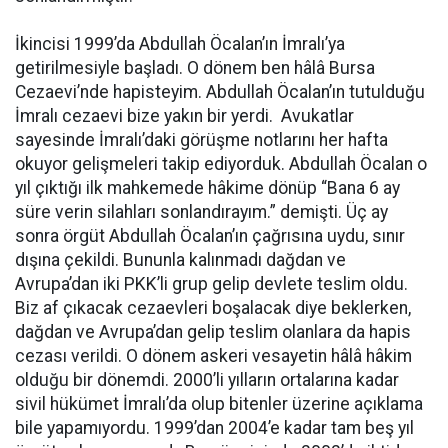
İkincisi 1999’da Abdullah Öcalan’ın İmralı’ya
getirilmesiyle başladı. O dönem ben hâlâ Bursa
Cezaevi’nde hapisteyim. Abdullah Öcalan’ın tutulduğu
İmralı cezaevi bize yakın bir yerdi. Avukatlar
sayesinde İmralı’daki görüşme notlarını her hafta
okuyor gelişmeleri takip ediyorduk. Abdullah Öcalan o
yıl çıktığı ilk mahkemede hâkime dönüp “Bana 6 ay
süre verin silahları sonlandırayım.” demişti. Üç ay
sonra örgüt Abdullah Öcalan’ın çağrısına uydu, sınır
dışına çekildi. Bununla kalınmadı dağdan ve
Avrupa’dan iki PKK’li grup gelip devlete teslim oldu.
Biz af çıkacak cezaevleri boşalacak diye beklerken,
dağdan ve Avrupa’dan gelip teslim olanlara da hapis
cezası verildi. O dönem askeri vesayetin hâlâ hâkim
olduğu bir dönemdi. 2000’li yılların ortalarına kadar
sivil hükümet İmralı’da olup bitenler üzerine açıklama
bile yapamıyordu. 1999’dan 2004’e kadar tam beş yıl