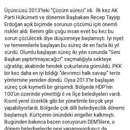
Üçüncüsü 2013’teki “Çözüm süreci” idi. İlk kez AK
Parti Hükümeti ve dönemin Başbakanı Recep Tayyip
Erdoğan açık biçimde sorunun çözümü için önemli
riskler aldı. Benim gibi çoğu insan evet bu kez bu
sorun çözülecek diye düşünmeye başlamıştı. İyi niyet
ve temennilerle başlayan bu süreç de en fazla iki yıl
sürdü. Olumlu başlayan süreç iki yılın sonunda “Seni
Başkan yaptırtmayacağız!” saçmalığıyla sekteye
uğratılıp, akabinde hendek çukurlarına gömüldü. PKK
bir kez daha en iyi bildiği “devrimci halk savaşı” terör
yöntemine yeniden döndü. Oysa 2013’te başlayan
süreç çok kıymetli bir girişimdi. Bölgede HDP’nin
100’ün üzerinde yönettiği il ve İlçe belediyeleri vardı.
Kısmî yerel özerklik gibi bir yönetimle birçok şeyi
yapabiliyorlardı. Bölgede çok dilli belediyecilik dönemi
başlamıştı. Kürtçenin önündeki engeller kalkmıştı.
Bugünden bakınca bazen soruyorum DEM’lilere, o
dönem belediyelerde neyi yapamıyordunuz da