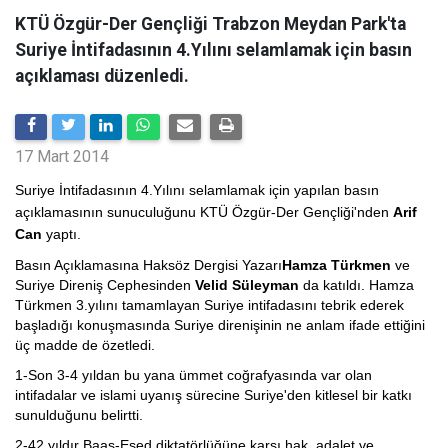
KTÜ Özgür-Der Gençliği Trabzon Meydan Park'ta
Suriye İntifadasının 4.Yılını selamlamak için basın
açıklaması düzenledi.
17 Mart 2014
Suriye İntifadasının 4.Yılını selamlamak için yapılan basın
açıklamasının sunuculuğunu KTÜ Özgür-Der Gençliği'nden
Arif
Can
yaptı.
Basın Açıklamasına Haksöz Dergisi Yazarı
Hamza Türkmen
ve
Suriye Direniş Cephesinden
Velid Süleyman
da katıldı. Hamza
Türkmen 3.yılını tamamlayan Suriye intifadasını tebrik ederek
başladığı konuşmasında Suriye direnişinin ne anlam ifade ettiğini
üç madde de özetledi.
1-Son 3-4 yıldan bu yana ümmet coğrafyasında var olan
intifadalar ve islami uyanış sürecine Suriye'den kitlesel bir katkı
sunulduğunu belirtti.
2-42 yıldır Baas-Esed diktatörlüğüne karşı hak, adalet ve