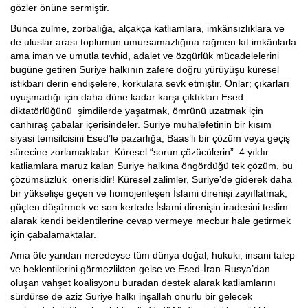
gözler önüne sermiştir.
Bunca zulme, zorbalığa, alçakça katliamlara, imkânsızlıklara ve
de uluslar arası toplumun umursamazlığına rağmen kıt imkânlarla
ama iman ve umutla tevhid, adalet ve özgürlük mücadelelerini
bugüne getiren Suriye halkının zafere doğru yürüyüşü küresel
istikbarı derin endişelere, korkulara sevk etmiştir. Onlar; çıkarları
uyuşmadığı için daha düne kadar karşı çıktıkları Esed
diktatörlüğünü şimdilerde yaşatmak, ömrünü uzatmak için
canhıraş çabalar içerisindeler. Suriye muhalefetinin bir kısım
siyasi temsilcisini Esed’le pazarlığa, Baas’lı bir çözüm veya geçiş
sürecine zorlamaktalar. Küresel “sorun çözücülerin” 4 yıldır
katliamlara maruz kalan Suriye halkına öngördüğü tek çözüm, bu
çözümsüzlük önerisidir! Küresel zalimler, Suriye’de giderek daha
bir yükselişe geçen ve homojenleşen İslami direnişi zayıflatmak,
güçten düşürmek ve son kertede İslami direnişin iradesini teslim
alarak kendi beklentilerine cevap vermeye mecbur hale getirmek
için çabalamaktalar.
Ama öte yandan neredeyse tüm dünya doğal, hukuki, insani talep
ve beklentilerini görmezlikten gelse ve Esed-İran-Rusya’dan
oluşan vahşet koalisyonu buradan destek alarak katliamlarını
sürdürse de aziz Suriye halkı inşallah onurlu bir gelecek