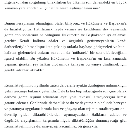
Ergenekon'dan sorgulanıp bırakılırken bu ülkenin son denemdeki en büyük
kanayan yaralarından 28 Şubat ile hesaplaşılmış olunur mu?
Bunun hesaplaşma olmadığını bizler biliyoruz ve Hükümete ve Başbakan'a
da hatırlatıyoruz. Hatırlatmak fayda vermez ise kendilerini dev aynasında
görenlerin sonlarının ne olduğunu Hükümetin ve Başbakan'ın iyi anlaması
gerekir. Kendi halkına adalet ve özgürlük getiremeyenlerin kendi
darbecileriyle hesaplaşmaktan çekinip onlarla baş başa görüşmeleri ve bunu
halktan gizlemeleri onların sonunun da "mübarek" bir son olabileceğinin
işareti olabilir. Bu yüzden Hükümetin ve Başbakan'ın en kısa zamanda
yapması gereken şey halkın vicdanında kanayan bu yarayı dindirmek için
gerekli adımları atmaktır.
Kemalist rejimin on yıllardır zaten darbelerle ayakta durduğunu anlamak için
yakın geçmişe bakmak yeterlidir. Öyle ki her başı sıkıştığında son çare olarak
darbeyi gören rejimin tekrardan aynı yola tevessül etmeyeceğini kimse
garanti edemez. Genlerinde darbecilik baskı ve dayatma ruh halinde hezeyan
ve paranoya uygulamalarında kan ve gözyaşı olan rejimin totaliter yanı onu
devrilip giden diktatörlüklerden ayırmayacaktır. Halkların adalet ve
özgürlük arayışlarının karşısında hiçbir diktatörlüğün duramayacağı gibi
Kemalist rejimin de duramayacağı kaçınılmaz bir gerçektir.