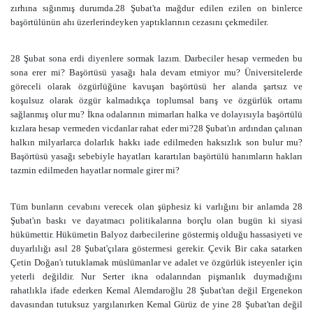
zırhına sığınmış durumda.28 Şubat'ta mağdur edilen ezilen on binlerce
başörtülünün ahı üzerlerindeyken yaptıklarının cezasını çekmediler.
28 Şubat sona erdi diyenlere sormak lazım. Darbeciler hesap vermeden bu
sona erer mi? Başörtüsü yasağı hala devam etmiyor mu? Üniversitelerde
göreceli olarak özgürlüğüne kavuşan başörtüsü her alanda şartsız ve
koşulsuz olarak özgür kalmadıkça toplumsal barış ve özgürlük ortamı
sağlanmış olur mu? İkna odalarının mimarları halka ve dolayısıyla başörtülü
kızlara hesap vermeden vicdanlar rahat eder mi?28 Şubat'ın ardından çalınan
halkın milyarlarca dolarlık hakkı iade edilmeden haksızlık son bulur mu?
Başörtüsü yasağı sebebiyle hayatları karartılan başörtülü hanımların hakları
tazmin edilmeden hayatlar normale girer mi?
Tüm bunların cevabını verecek olan şüphesiz ki varlığını bir anlamda 28
Şubat'ın baskı ve dayatmacı politikalarına borçlu olan bugün ki siyasi
hükümettir. Hükümetin Balyoz darbecilerine göstermiş olduğu hassasiyeti ve
duyarlılığı asıl 28 Şubat'çılara göstermesi gerekir. Çevik Bir caka satarken
Çetin Doğan'ı tutuklamak müslümanlar ve adalet ve özgürlük isteyenler için
yeterli değildir. Nur Serter ikna odalarından pişmanlık duymadığını
rahatlıkla ifade ederken Kemal Alemdaroğlu 28 Şubat'tan değil Ergenekon
davasından tutuksuz yargılanırken Kemal Gürüz de yine 28 Şubat'tan değil