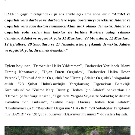
ÖZER'ın çağrı niteliğindeki şu sözleriyle açıklama sona erdi:
"Adalet ve
özgürlük yolu darbeye ve darbecilere tepki göstermeyi gerektirir. Adalet ve
özgürlük yolu sağcılıktan sığınmacılıktan uzak olmak demektir. Adalet ve
özgürlük yolu ezilen tüm halklar ile birlikte Kürtlere sahip çıkmak
demektir. Adalet ve özgürlük yolu 31 Martlara, 27 Mayıslara, 12 Martlara,
12 Eylüllere, 28 Şubatlara ve 27 Nisanlara karşı çıkmak demektir. Adalet
ve özgürlük yolu, direnmek demektir."
Eylem boyunca; "Darbeciler Halkı Yıldıramaz", "Darbeciler Yenilecek İslami
Direniş Kazanacak", "Uyan Diren Özgürleş", "Darbeciler Halka Hesap
Verecek", "Tevhid Adalet Özgürlük" ve "Direniş Adalet Özgürlük" sloganları
atıldı. "28 Şubat Hukuksuzluğu Yargılansın; Ergenekon Bataklığı
Kurutulsun" ve "Zulme Karşı Direniş; Herkes İçin Adalet" pankartları ile
"Darbeci Şefler Yargılansın!", "Eğitimde Yargıda Siyasette Sokakta; Militarist
Dayatma Son Bulsun!", "Zulme Karşı Direniş Herkes İçin Adalet",
"Unutmayacağız!", "Başörtüm Özgür mü? HAYIR!", "28 Şubatçılar Yargılandı
mı? HAYIR!" ve "28 Şubat Sürüyor; (D)uyuyor musunuz?" dövizleri taşındı.