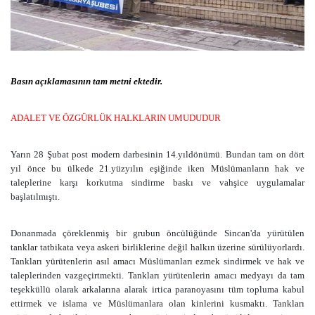
Basın açıklamasının tam metni ektedir.
ADALET VE ÖZGÜRLÜK HALKLARIN UMUDUDUR
Yarın 28 Şubat post modern darbesinin 14.yıldönümü. Bundan tam on dört
yıl önce bu ülkede 21.yüzyılın eşiğinde iken Müslümanların hak ve
taleplerine karşı korkutma sindirme baskı ve vahşice uygulamalar
başlatılmıştı.
Donanmada çöreklenmiş bir grubun öncülüğünde Sincan'da yürütülen
tanklar tatbikata veya askeri birliklerine değil halkın üzerine sürülüyorlardı.
Tankları yürütenlerin asıl amacı Müslümanları ezmek sindirmek ve hak ve
taleplerinden vazgeçirtmekti. Tankları yürütenlerin amacı medyayı da tam
teşekküllü olarak arkalarına alarak irtica paranoyasını tüm topluma kabul
ettirmek ve islama ve Müslümanlara olan kinlerini kusmaktı. Tankları