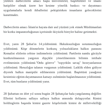
yürüten darbecilerin amacı başta üniversiteler, başörtülüler ve imam-
hatipliler olmak üzere her kesime yönelik baskıcı ve dayatmacı
uygulamalarla kendi ikballerini pekiştirirken insanların geleceklerini
karartmaktı.
Darbecilerin amacı İslam'ın hayata dair asıl yüzünü yok etmek Müslümanları
bir korku imparatorluğunun içerisinde ikiyüzlü bireyler haline getirmekti.
Evet, yarın 28 Şubat'ın 14.yıldönümü. Hukuksuzluğun sorumsuzluğun
yıldönümü. Köşe dönmelerin korkunç yolsuzlukların halkın parasını
Kemalist elitlerin cebine indirmelerin yıldönümü. Partilerin namlu gücüyle
kurdurulmasının yargının dipçikle yönetilmesinin bilimin intihale
evrilmesinin yıldönümü."Ordu göreve" "topyekûn savaş" hezeyanlarının
yıldönümü. Hırsızlığın talanın vurgunun yıldönümü. Laiklik elden gidiyor
diyerek halkın manipüle edilmesinin yıldönümü. Başörtüsü yasağının
kesintisiz eğitim dayatmasının katsayı zulmünün başlatılmasının yıldönümü.
Evet, tüm bunların yıldönümü yarın.
28 Şubattan on dört yıl sonra bugün 28 Şubatçılar hala yargılanmış değiller.
Ellerini kollarını sallaya sallaya halkın arasında dolaşıyorlar. Kimisi
holdinglerin başında kimisi gazete köşelerinde kimisi de milletvekilliği