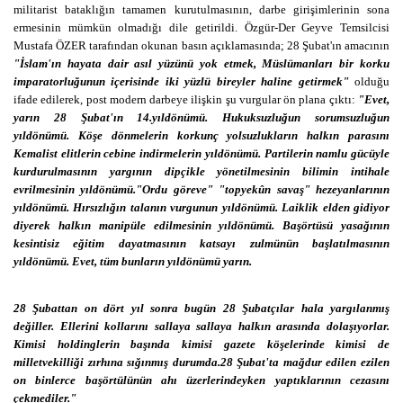
militarist bataklığın tamamen kurutulmasının, darbe girişimlerinin sona
ermesinin mümkün olmadığı dile getirildi. Özgür-Der Geyve Temsilcisi
Mustafa ÖZER tarafından okunan basın açıklamasında; 28 Şubat'ın amacının
"İslam'ın hayata dair asıl yüzünü yok etmek, Müslümanları bir korku
imparatorluğunun içerisinde iki yüzlü bireyler haline getirmek"
olduğu
ifade edilerek, post modern darbeye ilişkin şu vurgular ön plana çıktı:
"Evet,
yarın 28 Şubat'ın 14.yıldönümü. Hukuksuzluğun sorumsuzluğun
yıldönümü. Köşe dönmelerin korkunç yolsuzlukların halkın parasını
Kemalist elitlerin cebine indirmelerin yıldönümü. Partilerin namlu gücüyle
kurdurulmasının yargının dipçikle yönetilmesinin bilimin intihale
evrilmesinin yıldönümü."Ordu göreve" "topyekûn savaş" hezeyanlarının
yıldönümü. Hırsızlığın talanın vurgunun yıldönümü. Laiklik elden gidiyor
diyerek halkın manipüle edilmesinin yıldönümü. Başörtüsü yasağının
kesintisiz eğitim dayatmasının katsayı zulmünün başlatılmasının
yıldönümü. Evet, tüm bunların yıldönümü yarın.
28 Şubattan on dört yıl sonra bugün 28 Şubatçılar hala yargılanmış
değiller. Ellerini kollarını sallaya sallaya halkın arasında dolaşıyorlar.
Kimisi holdinglerin başında kimisi gazete köşelerinde kimisi de
milletvekilliği zırhına sığınmış durumda.28 Şubat'ta mağdur edilen ezilen
on binlerce başörtülünün ahı üzerlerindeyken yaptıklarının cezasını
çekmediler."