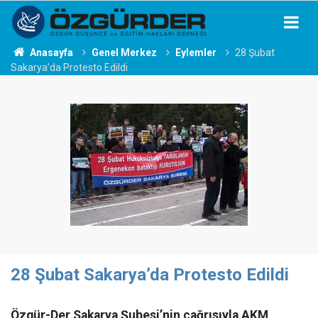
Anasayfa
Genel Merkez
Eylemler
28 Şubat
Sakarya’da Protesto Edildi
28 Şubat Sakarya’da Protesto Edildi
Özgür-Der Sakarya Şubesi’nin çağrısıyla AKM