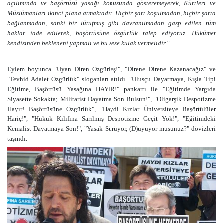
açılımında ve başörtüsü yasağı konusunda gösteremeyerek, Kürtleri ve
Müslümanları ikinci plana atmaktadır. Hiçbir şart koşulmadan, hiçbir şarta
bağlanmadan, sanki bir lütufmuş gibi davranılmadan gasp edilen tüm
haklar iade edilerek, başörtüsüne özgürlük talep ediyoruz. Hükümet
kendisinden bekleneni yapmalı ve bu sese kulak vermelidir."
Eylem boyunca
"Uyan Diren Özgürleş!", "Direne Direne Kazanacağız" ve
"Tevhid Adalet Özgürlük"
sloganları atıldı. "Ulusçu Dayatmaya, Kışla Tipi
Eğitime, Başörtüsü Yasağına HAYIR!" pankartı ile "Eğitimde Yargıda
Siyasette Sokakta; Militarist Dayatma Son Bulsun!", "Oligarşik Despotizme
Hayır! Başörtüsüne Özgürlük", "Haydi Kızlar Üniversiteye Başörtülüler
Hariç!", "Hukuk Kılıfına Sarılmış Despotizme Geçit Yok!", "Eğitimdeki
Kemalist Dayatmaya Son!", "Yasak Sürüyor, (D)uyuyor musunuz?" dövizleri
taşındı.