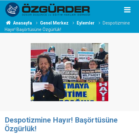
Anasayfa
Genel Merkez
Eylemler
Despotizmine
Hayır! Başörtüsüne Özgürlük!
Despotizmine Hayır! Başörtüsüne
Özgürlük!