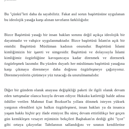
Bu "çünkü"leri daha da sayabiliriz. Fakat asıl sorun başörtüsüne uygulanan
bu ideolojik yasağa karşı alınan tavırların farklılığıdır.
Bizce Başörtüsü yasağı bir insan hakları sorunu değil açıkça ideolojik bir
dayatmadır ve vahşice uygulanmaktadır. Bizce başörtüsü İslam'ın açık bir
emridir. Başörtüsü Müslüman kadının onurudur. Başörtüsü İslami
kimliğimizin bir işareti ve simgesidir. Başörtüsü ve dolayısıyla İslami
kimliğimiz özgürlüğüne kavuşuncaya kadar direnmek ve direnerek
özgürleşmek lazımdır. Bu yüzden duyarlı her müslümanı başörtüsü yasağına
karşı çıkmaya direnmeye daha doğrusu özgürleşmeye çağırıyoruz.
Direnmeyenlerin çürümeye yüz tutacağı da unutulmamalıdır.
Diğer bir gündem olarak anayasa değişikliği paketi ile ilgili olarak devam
eden tartışmalar olanca hızıyla devam ediyor. Hukuku katlettiği halde adına
ödüller verilen Mahmut Esat Bozkurt'lu yıllara dönmek isteyen yüksek
yargının efendileri için halkın özgürleşmesi, insan hakları ya da insanca
yaşam hakkı hiçbir şey ifade etmiyor. Bu süreç devam ettirildikçe her geçen
gün kemikleşen vesayet rejiminin bekçileri Başbakan'ın dediği gibi "iyot"
gibi ortaya çıkıyorlar. Tahtlarının sallandığını ve sıranın kendilerine