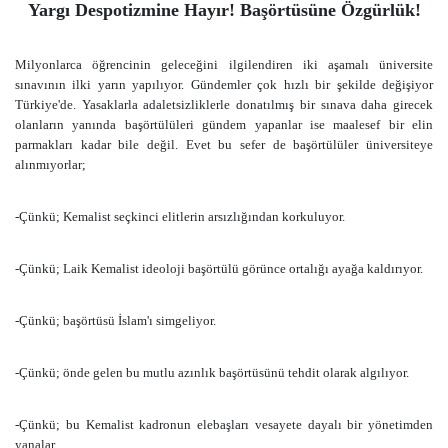
Yargı Despotizmine Hayır! Başörtüsüne Özgürlük!
Milyonlarca öğrencinin geleceğini ilgilendiren iki aşamalı üniversite
sınavının ilki yarın yapılıyor. Gündemler çok hızlı bir şekilde değişiyor
Türkiye'de. Yasaklarla adaletsizliklerle donatılmış bir sınava daha girecek
olanların yanında başörtülüleri gündem yapanlar ise maalesef bir elin
parmakları kadar bile değil. Evet bu sefer de başörtülüler üniversiteye
alınmıyorlar;
-Çünkü; Kemalist seçkinci elitlerin arsızlığından korkuluyor.
-Çünkü; Laik Kemalist ideoloji başörtülü görünce ortalığı ayağa kaldırıyor.
-Çünkü; başörtüsü İslam'ı simgeliyor.
-Çünkü; önde gelen bu mutlu azınlık başörtüsünü tehdit olarak algılıyor.
-Çünkü; bu Kemalist kadronun elebaşları vesayete dayalı bir yönetimden
yanalar.