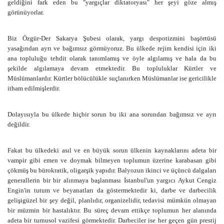
geldiğini fark eden bu "yargıçlar diktatoryası" her şeyi göze almış
görünüyorlar.
Biz Özgür-Der Sakarya Şubesi olarak, yargı despotizmini başörtüsü
yasağından ayrı ve bağımsız görmüyoruz. Bu ülkede rejim kendisi için iki
ana topluluğu tehdit olarak tanımlamış ve öyle algılamış ve hala da bu
şekilde algılamaya devam etmektedir. Bu topluluklar Kürtler ve
Müslümanlardır. Kürtler bölücülükle suçlanırken Müslümanlar ise gericilikle
itham edilmişlerdir.
Dolayısıyla bu ülkede hiçbir sorun bu iki ana sorundan bağımsız ve ayrı
değildir.
Fakat bu ülkedeki asıl ve en büyük sorun ülkenin kaynaklarını adeta bir
vampir gibi emen ve doymak bilmeyen toplumun üzerine karabasan gibi
çökmüş bu bürokratik, oligarşik yapıdır. Balyozun ikinci ve üçüncü dalgaları
generallerin bir bir alınmaya başlanması İstanbul'un yargıcı Aykut Cengiz
Engin'in tutum ve beyanatları da göstermektedir ki, darbe ve darbecilik
gelişigüzel bir şey değil, planlıdır, organizelidir, tedavisi mümkün olmayan
bir müzmin bir hastalıktır. Bu süreç devam ettikçe toplumun her alanında
adeta bir turnusol vazifesi görmektedir. Darbeciler ise her geçen gün prestij