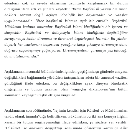
edenlerin çok az sayıda olmasının üzüntüyle karşılanacak bir durum
olduğunu ifade etti ve şunları kaydetti:
"
Bizce Başörtüsü yasağı bir insan
hakları sorunu değil açıkça ideolojik bir dayatmadır ve vahşice
uygulanmaktadır. Bizce başörtüsü İslam'ın açık bir emridir. Başörtüsü
Müslüman kadının onurudur. Başörtüsü İslami kimliğimizin bir işareti ve
simgesidir. Başörtüsü ve dolayısıyla İslami kimliğimiz özgürlüğüne
kavuşuncaya kadar direnmek ve direnerek özgürleşmek lazımdır. Bu yüzden
duyarlı her müslümanı başörtüsü yasağına karşı çıkmaya direnmeye daha
doğrusu özgürleşmeye çağırıyoruz. Direnmeyenlerin çürümeye yüz tutacağı
da unutulmamalıdır.
"
Açıklamasının sonraki bölümlerinde, içinden geçtiğimiz şu günlerde anayasa
değişiklikleri bağlamında yürütülen tartışmaların adeta bir turnusol vazifesi
gördüğünü ifade ederken, bu değişikliklere ayak direyen
bürokratik
oligarşinin ve bunun uzantısı olan "yargıçlar diktatoryası"nın bütün
sorunların kaynağını teşkil ettiğini vurguladı.
Açıklamanın son bölümünde, "rejimin kendisi için Kürtleri ve Müslümanları
tehdit olarak tanımla"dığı belirtilirken, hükümetin bu iki ana konuya ilişkin
kararlı bir tutum sergileyemediği ifade edilirken, şu sözlere yer verildi:
"Hükümet ise anayasa değişikliği konusunda gösterdiği kararlığı Kürt