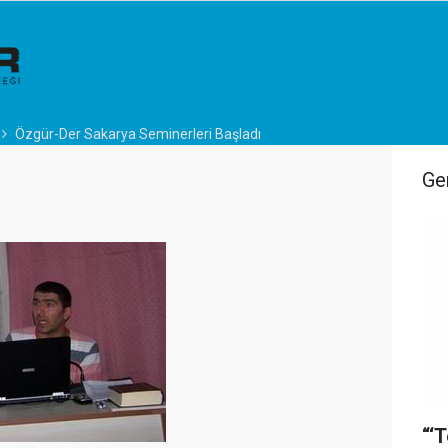
Özgür-Der Sakarya Seminerleri Başladı
Ge
“‘