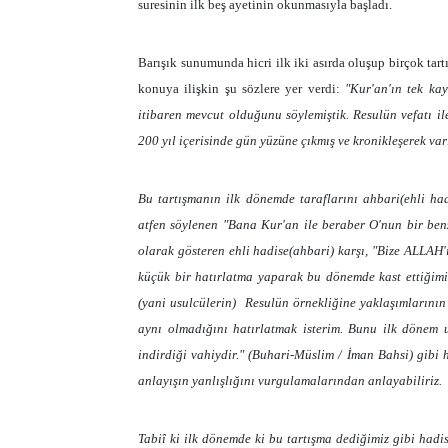
suresinin ilk beş ayetinin okunmasıyla başladı.
Barışık sunumunda hicri ilk iki asırda oluşup birçok tar
konuya ilişkin şu sözlere yer verdi:
"Kur'an'ın tek ka
itibaren mevcut olduğunu söylemiştik. Resulün vefatı ile
200 yıl içerisinde gün yüzüne çıkmış ve kronikleşerek v
Bu tartışmanın ilk dönemde taraflarını ahbari(ehli had
atfen söylenen "Bana Kur'an ile beraber O'nun bir benz
olarak gösteren ehli hadise(ahbari) karşı, "Bize ALLAH'ı
küçük bir hatırlatma yaparak bu dönemde kast ettiğimiz
(yani usulcülerin)
Resulün örnekliğine yaklaşımlarını
aynı olmadığını hatırlatmak isterim. Bunu ilk dönem 
indirdiği vahiydir." (Buhari-Müslim / İman Bahsi) gibi 
anlayışın yanlışlığını vurgulamalarından anlayabiliriz.
Tabiî ki ilk dönemde ki bu tartışma dediğimiz gibi hadis