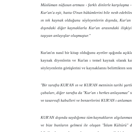
Müslüman nüfusun artması - farklı dinlerle karşılaşma -
Kur'an'a eşit, hatta O'nun hükümlerini bile nesh edebil
ın tek kaynak olduğunu söyleyenlerin dışında, Kur'an
dışındaki diğer kaynaklarla Kur'an arasındaki ilişkiy
taşıyan anlayışlar oluşmuştur."
Kur'an'ın nasıl bir kitap olduğunu ayetler ışığında açık
kaynak diyenlerin ve Kur'an ı temel kaynak olarak ka
söyleyenlerin görüşlerini ve kaynaklarını belirttikten so
"Bir tarafta KUR'AN ın ve KUR'AN metninin tarihi şartl
çabaları, diğer tarafta da "Kur'an ı herkes anlayamaz" tar
ve tasavvufi kabulleri ve benzerlerini KUR'AN ı anlamanı
KUR'AN dışında saydığımız tüm kaynakların algılanması
ve bize bunların gelmesi ile oluşan "İslam Kültürü" 