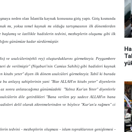
tışmaya neden olan İslam'da kaynak konusuna giriş yaptı. Giriş kısmında
ynak mı, yoksa temel kaynak mı olduğu tartışmasının ilk dönemlerden
 başlamış ve özellikle hadislerin tedvini, mezheplerin oluşumu gibi ilk
arlığını günümüze kadar sürdürmüştür.
Ha
Tak
is) ve usulcülerin(ehli rey) oluşturduklarını görmekteyiz. Peygambere
yü
eri de verilmiştir" (Nişaburi'nin Camius Sahihi) gibi hadisleri kaynak
n kitabı yeter" diyen ilk dönem usulcüleri görmekteyiz. Tabiî ki burada
 bu anlayış sahiplerinin yani "Bize ALLAH'ın kitabı yeter" diyenlerin
n az sonra anlatacağımız günümüzdeki
"Yalnız Kur'an Yeter" diyenlerle
usulcülerin dile getirdikleri "Bana verilen şey sadece ALLAH'ın bana
hadisleri delil olarak zikretmelerinden ve böylece "Kur'an'a rağmen" ci
lerin tedvini - mezheplerin oluşması - islam topraklarının genişlemesi -