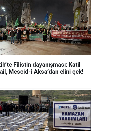
ih’te Filistin dayanışması: Katil
ail, Mescid-i Aksa’dan elini çek!