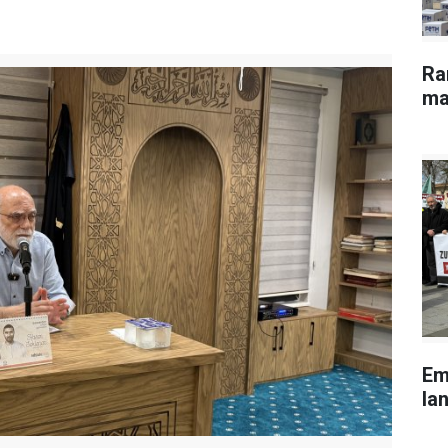
Ra
ma
Em
lan