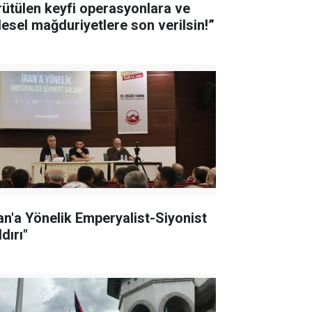
rütülen keyfi operasyonlara ve
tlesel mağduriyetlere son verilsin!”
ran'a Yönelik Emperyalist-Siyonist
dırı"