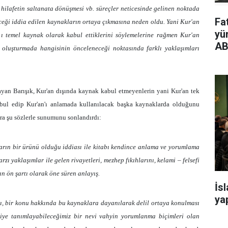
 hilafetin saltanata dönüşmesi vb. süreçler neticesinde gelinen noktada
Fa
eceği iddia edilen kaynakların ortaya çıkmasına neden oldu. Yani Kur'an
yü
 ı temel kaynak olarak kabul ettiklerini söylemelerine rağmen Kur'an
AB
i oluşturmada hangisinin önceleneceği noktasında farklı yaklaşımları
layan Barışık, Kur'an dışında kaynak kabul etmeyenlerin yani Kur'an tek
bul edip Kur'an'ı anlamada kullanılacak başka kaynaklarda olduğunu
nra şu sözlerle sunumunu sonlandırdı:
arın bir ürünü olduğu iddiası ile kitabı kendince anlama ve yorumlama
zı yaklaşımlar ile gelen rivayetleri, mezhep fıkıhlarını, kelami – felsefi
n ön şartı olarak öne süren anlayış.
İs
yap
, bir konu hakkında bu kaynaklara dayanılarak delil ortaya konulması
diye tanımlayabileceğimiz bir nevi vahyin yorumlanma biçimleri olan