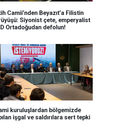
tih Camii’nden Beyazıt’a Filistin
rüyüşü: Siyonist çete, emperyalist
D Ortadoğudan defolun!
lami kuruluşlardan bölgemizde
ılan işgal ve saldırılara sert tepki