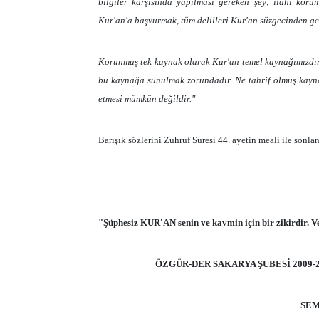
bilgiler karşısında yapılması gereken şey; ilahi ko
Kur'an'a başvurmak, tüm delilleri Kur'an süzgecinden ge
Korunmuş tek kaynak olarak Kur'an temel kaynağımızdır
bu kaynağa sunulmak zorundadır. Ne tahrif olmuş kayna
etmesi mümkün değildir."
Barışık sözlerini Zuhruf Suresi 44. ayetin meali ile sonlan
"Şüphesiz KUR'AN senin ve kavmin için bir zikirdir. Ve
ÖZGÜR-DER SAKARYA ŞUBESİ 2009-
SEM