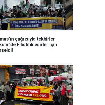
mas’ın çağrısıyla tekbirler
sim’de Filistinli esirler için
kseldi!