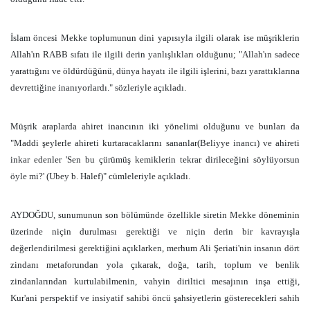
İslam öncesi Mekke toplumunun dini yapısıyla ilgili olarak ise müşriklerin
Allah'ın RABB sıfatı ile ilgili derin yanlışlıkları olduğunu; "Allah'ın sadece
yarattığını ve öldürdüğünü, dünya hayatı ile ilgili işlerini, bazı yarattıklarına
devrettiğine inanıyorlardı." sözleriyle açıkladı.
Müşrik araplarda ahiret inancının iki yönelimi olduğunu ve bunları da
"Maddi şeylerle ahireti kurtaracaklarını sananlar(Beliyye inancı) ve ahireti
inkar edenler 'Sen bu çürümüş kemiklerin tekrar dirileceğini söylüyorsun
öyle mi?' (Ubey b. Halef)" cümleleriyle açıkladı.
AYDOĞDU, sunumunun son bölümünde özellikle siretin Mekke döneminin
üzerinde niçin durulması gerektiği ve niçin derin bir kavrayışla
değerlendirilmesi gerektiğini açıklarken, merhum Ali Şeriati'nin insanın dört
zindanı metaforundan yola çıkarak, doğa, tarih, toplum ve benlik
zindanlarından kurtulabilmenin, vahyin diriltici mesajının inşa ettiği,
Kur'ani perspektif ve insiyatif sahibi öncü şahsiyetlerin gösterecekleri sahih