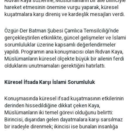
Rıdvan Kaya sözlerine, Müslümanların bir aile bilinciyle
hareket etmesinin önemine vurgu yaparak, küresel
kuşatmalara karşı direniş ve kardeşlik mesajları verdi.
Özgür-Der Batman Şubesi Çamlıca Temsilciliği’nde
gerçekleştirilen etkinlikte, güncel gelişmeler ve İslami
sorumluluklar üzerine kapsamlı değerlendirmeler
yapıldı. Programın ana konuşmacısı olan Rıdvan Kaya,
Müslümanların küresel ölçekte büyük bir ailenin ferdi
olduklarını unutmamaları gerektiğini hatırlattı.
Küresel İfsada Karşı İslami Sorumluluk
Konuşmasında küresel ifsad kuşatmasının etkilerinin
derinden hissedildiğine dikkat çeken Kaya,
Müslümanların iki temel görevi olduğunu belirtti:
Birincisi, dışarıdan gelen dayatmalara karşı sarsılmaz
bir iradeyle direnmek; ikincisi ise bunalan insanlığa