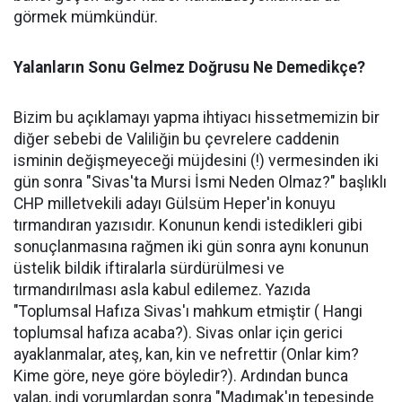
görmek mümkündür.
Yalanların Sonu Gelmez Doğrusu Ne Demedikçe?
Bizim bu açıklamayı yapma ihtiyacı hissetmemizin bir
diğer sebebi de Valiliğin bu çevrelere caddenin
isminin değişmeyeceği müjdesini (!) vermesinden iki
gün sonra "Sivas'ta Mursi İsmi Neden Olmaz?" başlıklı
CHP milletvekili adayı Gülsüm Heper'in konuyu
tırmandıran yazısıdır. Konunun kendi istedikleri gibi
sonuçlanmasına rağmen iki gün sonra aynı konunun
üstelik bildik iftiralarla sürdürülmesi ve
tırmandırılması asla kabul edilemez. Yazıda
"Toplumsal Hafıza Sivas'ı mahkum etmiştir ( Hangi
toplumsal hafıza acaba?). Sivas onlar için gerici
ayaklanmalar, ateş, kan, kin ve nefrettir (Onlar kim?
Kime göre, neye göre böyledir?). Ardından bunca
yalan, indi yorumlardan sonra "Madımak'ın tepesinde