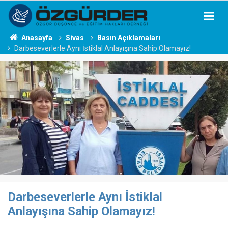
Anasayfa
Sivas
Basın Açıklamaları
Darbeseverlerle Aynı İstiklal Anlayışına Sahip Olamayız!
Darbeseverlerle Aynı İstiklal
Anlayışına Sahip Olamayız!