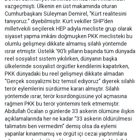
vazgeçmişti. Ülkenin en üst makamında oturan
Cumhurbaşkanı Süleyman Demirel, “Kürt realitesini
tanıyoruz.” diyebilmiştir. Kürt vekiller SHP’den
milletvekili seçilerek HEP adıyla mecliste grup olarak
siyaset yapma imkânı doğmuşken PKK meclisteki bu
olumlu gelişmeyi dikkate almamış silahlı yöntemde
ısrar etmiştir. Üstelik ’90’lı yılların başında tüm dünyada
reel sosyalist sistem yıkılırken, dünyanın başka
ülkelerinde sosyalist örgütler kendilerini kapatırken,
PKK dünyadaki bu reel gelişmeyi dikkate almadan
“Gerçek sosyalizmi biz temsil ediyoruz” diyerek silahlı
terör eylemlerini sürdürme kararı almıştır. Silahlı
yöntemde ısrar, terör kısırdöngüsüne yol açmasına
rağmen PKK bu terör yöntemini terk etmemiştir.
Abdullah Öcalan o günlerde 33 askerin ölümüne ilişkin
açıklamalarında her ne kadar “33 askerin öldürülmesi
talimatını ben vermedim” demiş olsa da eylemi
yapanlar kınanmamış ve örgüt içi cezai yaptırımlara