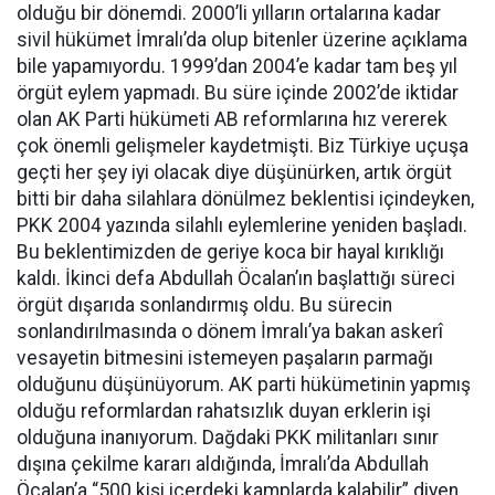
olduğu bir dönemdi. 2000’li yılların ortalarına kadar
sivil hükümet İmralı’da olup bitenler üzerine açıklama
bile yapamıyordu. 1999’dan 2004’e kadar tam beş yıl
örgüt eylem yapmadı. Bu süre içinde 2002’de iktidar
olan AK Parti hükümeti AB reformlarına hız vererek
çok önemli gelişmeler kaydetmişti. Biz Türkiye uçuşa
geçti her şey iyi olacak diye düşünürken, artık örgüt
bitti bir daha silahlara dönülmez beklentisi içindeyken,
PKK 2004 yazında silahlı eylemlerine yeniden başladı.
Bu beklentimizden de geriye koca bir hayal kırıklığı
kaldı. İkinci defa Abdullah Öcalan’ın başlattığı süreci
örgüt dışarıda sonlandırmış oldu. Bu sürecin
sonlandırılmasında o dönem İmralı’ya bakan askerî
vesayetin bitmesini istemeyen paşaların parmağı
olduğunu düşünüyorum. AK parti hükümetinin yapmış
olduğu reformlardan rahatsızlık duyan erklerin işi
olduğuna inanıyorum. Dağdaki PKK militanları sınır
dışına çekilme kararı aldığında, İmralı’da Abdullah
Öcalan’a “500 kişi içerdeki kamplarda kalabilir” diyen