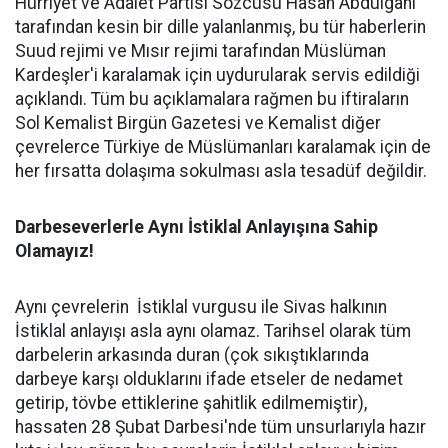
Hürriyet ve Adalet Partisi Sözcüsü Hasan Abdulgani
tarafından kesin bir dille yalanlanmış, bu tür haberlerin
Suud rejimi ve Mısır rejimi tarafından Müslüman
Kardeşler'i karalamak için uydurularak servis edildiği
açıklandı. Tüm bu açıklamalara rağmen bu iftiraların
Sol Kemalist Birgün Gazetesi ve Kemalist diğer
çevrelerce Türkiye de Müslümanları karalamak için de
her fırsatta dolaşıma sokulması asla tesadüf değildir.
Darbeseverlerle Aynı İstiklal Anlayışına Sahip
Olamayız!
Aynı çevrelerin İstiklal vurgusu ile Sivas halkının
İstiklal anlayışı asla aynı olamaz. Tarihsel olarak tüm
darbelerin arkasında duran (çok sıkıştıklarında
darbeye karşı olduklarını ifade etseler de nedamet
getirip, tövbe ettiklerine şahitlik edilmemiştir),
hassaten 28 Şubat Darbesi'nde tüm unsurlarıyla hazır