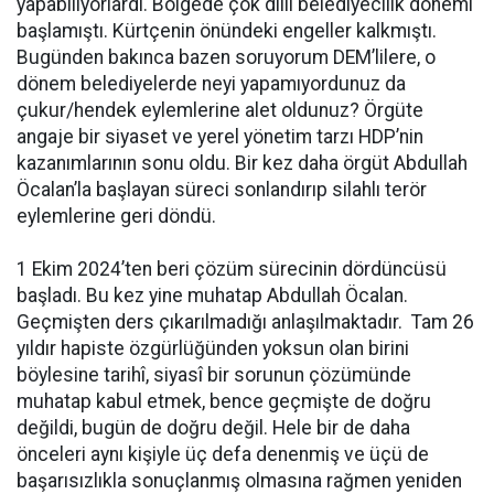
yapabiliyorlardı. Bölgede çok dilli belediyecilik dönemi
başlamıştı. Kürtçenin önündeki engeller kalkmıştı.
Bugünden bakınca bazen soruyorum DEM’lilere, o
dönem belediyelerde neyi yapamıyordunuz da
çukur/hendek eylemlerine alet oldunuz? Örgüte
angaje bir siyaset ve yerel yönetim tarzı HDP’nin
kazanımlarının sonu oldu. Bir kez daha örgüt Abdullah
Öcalan’la başlayan süreci sonlandırıp silahlı terör
eylemlerine geri döndü.
1 Ekim 2024’ten beri çözüm sürecinin dördüncüsü
başladı. Bu kez yine muhatap Abdullah Öcalan.
Geçmişten ders çıkarılmadığı anlaşılmaktadır. Tam 26
yıldır hapiste özgürlüğünden yoksun olan birini
böylesine tarihî, siyasî bir sorunun çözümünde
muhatap kabul etmek, bence geçmişte de doğru
değildi, bugün de doğru değil. Hele bir de daha
önceleri aynı kişiyle üç defa denenmiş ve üçü de
başarısızlıkla sonuçlanmış olmasına rağmen yeniden