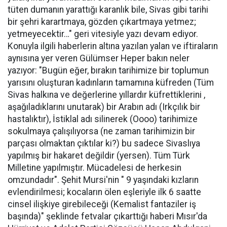
tüten dumanın yarattığı karanlık bile, Sivas gibi tarihi
bir şehri karartmaya, gözden çıkartmaya yetmez;
yetmeyecektir…" geri vitesiyle yazı devam ediyor.
Konuyla ilgili haberlerin altına yazılan yalan ve iftiraların
aynısına yer veren Gülümser Heper bakın neler
yazıyor: "Bugün eğer, bırakın tarihimize bir toplumun
yarısını oluşturan kadınların tamamına küfreden (Tüm
Sivas halkına ve değerlerine yıllardır küfrettiklerini ,
aşağıladıklarını unutarak) bir Arabın adı (Irkçılık bir
hastalıktır), İstiklal adı silinerek (Oooo) tarihimize
sokulmaya çalışılıyorsa (ne zaman tarihimizin bir
parçası olmaktan çıktılar ki?) bu sadece Sivaslıya
yapılmış bir hakaret değildir (yersen). Tüm Türk
Milletine yapılmıştır. Mücadelesi de herkesin
omzundadır". Şehit Mursi'nin " 9 yaşındaki kızların
evlendirilmesi; kocaların ölen eşleriyle ilk 6 saatte
cinsel ilişkiye girebileceği (Kemalist fantaziler iş
başında)" şeklinde fetvalar çıkarttığı haberi Mısır'da