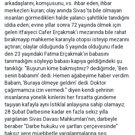
arkadaşlarını, komşusunu, vs. ihbar eden, ihbar
merkezleri kuran; olay anında Sivas'ta bile olmayan
insanları görmedikleri halde yalancı şahitlikle tanıdığını
iddia eden; evine yıllar sonra 72 yaşında ölmek için
gelen itfaiyeci Cafer Erçakmak'ı mezarında bile rahat
bırakmayıp mahkeme kararıyla otopsi isteyip mezarını
açtıran; olaylar olduğunda 5 yaşında olduğunu ifade
den 23 yaşındaki Fatma Erçakmak'ın babasını
tanımadığını söyleyip babası kapıya geldiğindeki şu
tanıklığı: "Buyurun kime bakmıştınız? dediğimde, 'Ben
senin babanım' dedi. Hemen ağabeyime haber verdim.
Babam, 'Buraya ölmeye geldim' dedi. Doktor
çağırmamıza izin vermedi." diyen kendi şehrinin
insanlarına yönelik kinlerini her fırsatta gündeme
taşıyan kafayla aynı İstiklal anlayışına sahip olamayız.
28 Şubat Darbesine kadar en fazla sekiz yılla
yargılanan Sivas Davası Mahkumları'nın, darbeyle
beraber "Darbe hukuku ve şartları çerçevesinde"
haksız yere müebbetle yargılanmalarına ses