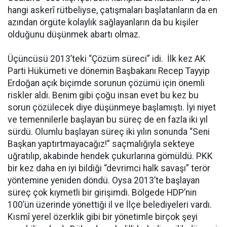
hangi askerî rütbeliyse, çatışmaları başlatanların da en
azından örgüte kolaylık sağlayanların da bu kişiler
olduğunu düşünmek abartı olmaz.
Üçüncüsü 2013’teki “Çözüm süreci” idi. İlk kez AK
Parti Hükümeti ve dönemin Başbakanı Recep Tayyip
Erdoğan açık biçimde sorunun çözümü için önemli
riskler aldı. Benim gibi çoğu insan evet bu kez bu
sorun çözülecek diye düşünmeye başlamıştı. İyi niyet
ve temennilerle başlayan bu süreç de en fazla iki yıl
sürdü. Olumlu başlayan süreç iki yılın sonunda “Seni
Başkan yaptırtmayacağız!” saçmalığıyla sekteye
uğratılıp, akabinde hendek çukurlarına gömüldü. PKK
bir kez daha en iyi bildiği “devrimci halk savaşı” terör
yöntemine yeniden döndü. Oysa 2013’te başlayan
süreç çok kıymetli bir girişimdi. Bölgede HDP’nin
100’ün üzerinde yönettiği il ve İlçe belediyeleri vardı.
Kısmî yerel özerklik gibi bir yönetimle birçok şeyi