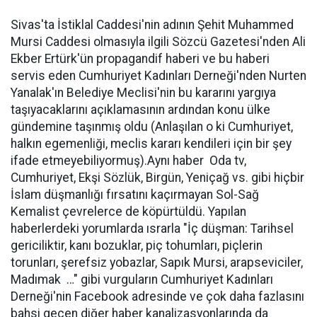
Sivas'ta İstiklal Caddesi'nin adının Şehit Muhammed
Mursi Caddesi olmasıyla ilgili Sözcü Gazetesi'nden Ali
Ekber Ertürk'ün propagandif haberi ve bu haberi
servis eden Cumhuriyet Kadınları Derneği'nden Nurten
Yanalak'ın Belediye Meclisi'nin bu kararını yargıya
taşıyacaklarını açıklamasının ardından konu ülke
gündemine taşınmış oldu (Anlaşılan o ki Cumhuriyet,
halkın egemenliği, meclis kararı kendileri için bir şey
ifade etmeyebiliyormuş).Aynı haber Oda tv,
Cumhuriyet, Ekşi Sözlük, Birgün, Yeniçağ vs. gibi hiçbir
İslam düşmanlığı fırsatını kaçırmayan Sol-Sağ
Kemalist çevrelerce de köpürtüldü. Yapılan
haberlerdeki yorumlarda ısrarla "İç düşman: Tarihsel
gericiliktir, kanı bozuklar, piç tohumları, piçlerin
torunları, şerefsiz yobazlar, Sapık Mursi, arapseviciler,
Madımak …" gibi vurguların Cumhuriyet Kadınları
Derneği'nin Facebook adresinde ve çok daha fazlasını
bahsi geçen diğer haber kanalizasyonlarında da