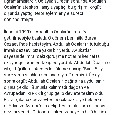
uğramamışlardır. Üç aylık sürecin sonunda Abdullah
Öcalan’ın ateşkes ilanıyla yaptığı bu girişimi, örgüt
dışarıda yaptığı terör eylemleriyle süreci
sonlandırmıştır.
İkincisi 1999’da Abdullah Öcalan’ın İmralı’ya
getirilmesiyle başladı. O dönem ben hâlâ Bursa
Cezaevi’nde hapisteyim. Abdullah Öcalan’ın tutulduğu
İmralı cezaevi bize yakın bir yerdi. Avukatlar
sayesinde İmralı’daki görüşme notlarını her hafta
okuyor gelişmeleri takip ediyorduk. Abdullah Öcalan o
yıl çıktığı ilk mahkemede hâkime dönüp “Bana 6 ay
süre verin silahları sonlandırayım.” demişti. Üç ay
sonra örgüt Abdullah Öcalan’ın çağrısına uydu, sınır
dışına çekildi. Bununla kalınmadı dağdan ve
Avrupa’dan iki PKK’li grup gelip devlete teslim oldu.
Biz af çıkacak cezaevleri boşalacak diye beklerken,
dağdan ve Avrupa’dan gelip teslim olanlara da hapis
cezası verildi. O dönem askeri vesayetin hâlâ hâkim