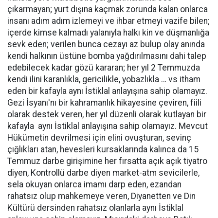
çıkarmayan; yurt dışına kaçmak zorunda kalan onlarca
insanı adım adım izlemeyi ve ihbar etmeyi vazife bilen;
içerde kimse kalmadı yalanıyla halkı kin ve düşmanlığa
sevk eden; verilen bunca cezayı az bulup olay anında
kendi halkının üstüne bomba yağdırılmasını dahi talep
edebilecek kadar gözü kararan; her yıl 2 Temmuzda
kendi ilini karanlıkla, gericilikle, yobazlıkla … vs itham
eden bir kafayla aynı İstiklal anlayışına sahip olamayız.
Gezi İsyanı'nı bir kahramanlık hikayesine çeviren, fiili
olarak destek veren, her yıl düzenli olarak kutlayan bir
kafayla aynı İstiklal anlayışına sahip olamayız. Mevcut
Hükümetin devrilmesi için elini ovuşturan, sevinç
çığlıkları atan, hevesleri kursaklarında kalınca da 15
Temmuz darbe girişimine her fırsatta açık açık tiyatro
diyen, Kontrollü darbe diyen market-atm sevicilerle,
sela okuyan onlarca imamı darp eden, ezandan
rahatsız olup mahkemeye veren, Diyanetten ve Din
Kültürü dersinden rahatsız olanlarla aynı İstiklal