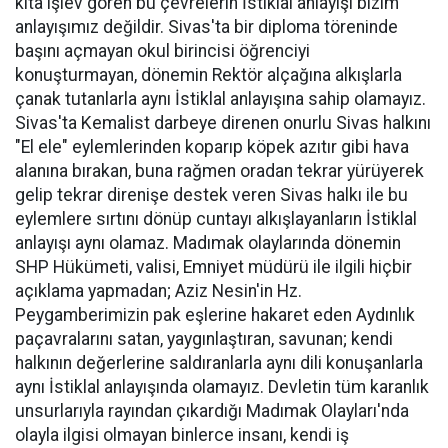
kıta işlev gören bu çevrelerin İstiklal anlayışı bizim
anlayışımız değildir. Sivas'ta bir diploma töreninde
başını açmayan okul birincisi öğrenciyi
konuşturmayan, dönemin Rektör alçağına alkışlarla
çanak tutanlarla aynı İstiklal anlayışına sahip olamayız.
Sivas'ta Kemalist darbeye direnen onurlu Sivas halkını
"El ele" eylemlerinden koparıp köpek azıtır gibi hava
alanına bırakan, buna rağmen oradan tekrar yürüyerek
gelip tekrar direnişe destek veren Sivas halkı ile bu
eylemlere sırtını dönüp cuntayı alkışlayanların İstiklal
anlayışı aynı olamaz. Madımak olaylarında dönemin
SHP Hükümeti, valisi, Emniyet müdürü ile ilgili hiçbir
açıklama yapmadan; Aziz Nesin'in Hz.
Peygamberimizin pak eşlerine hakaret eden Aydınlık
paçavralarını satan, yaygınlaştıran, savunan; kendi
halkının değerlerine saldıranlarla aynı dili konuşanlarla
aynı İstiklal anlayışında olamayız. Devletin tüm karanlık
unsurlarıyla rayından çıkardığı Madımak Olayları'nda
olayla ilgisi olmayan binlerce insanı, kendi iş