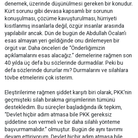
denemek, üzerinde düşünülmesi gereken bir konudur.
Kürt sorunu gibi devasa kapsamlı bir sorunun
konuşulması, çözüme kavuşturulması, hürriyeti
kısıtlanmış insanlarla değil, özgür insanlar arasında
yapılabilir ancak. Dün de bugün de Abdullah Öcalan’ı
esas almayan yeri geldiğinde onu dinlemeyen bir
örgüt var. Daha önceleri de “Önderliğimizin
açıklamalarını esas alacağız.” demelerine rağmen son
40 yılda üç defa bu sözlerinde durmadılar. Peki bu
defa sözlerinde dururlar mı? Durmalarını ve silahlara
tövbe etmelerini çok isterim.
Eleştirilerime rağmen şiddet karşıtı biri olarak, PKK’nin
geçmişteki silah bırakma girişimlerinin tümünü
destekledim. Bu süreçler başladığında ilk tepkim,
“Devlet hiçbir adım atmasa bile PKK gereksiz
şiddetine son vermeli ve bir daha silahlı yönteme
başvurmamalıdır.” olmuştur. Bugün de aynı tavrımı
devam ettiriyorum. Devlet hiçbir adım atmasa bile