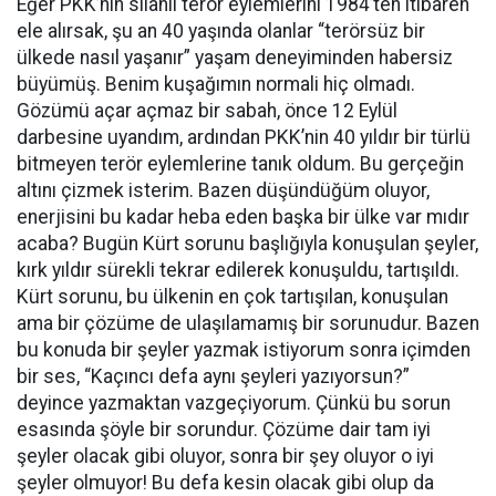
Eğer PKK’nin silahlı terör eylemlerini 1984’ten itibaren
ele alırsak, şu an 40 yaşında olanlar “terörsüz bir
ülkede nasıl yaşanır” yaşam deneyiminden habersiz
büyümüş. Benim kuşağımın normali hiç olmadı.
Gözümü açar açmaz bir sabah, önce 12 Eylül
darbesine uyandım, ardından PKK’nin 40 yıldır bir türlü
bitmeyen terör eylemlerine tanık oldum. Bu gerçeğin
altını çizmek isterim. Bazen düşündüğüm oluyor,
enerjisini bu kadar heba eden başka bir ülke var mıdır
acaba? Bugün Kürt sorunu başlığıyla konuşulan şeyler,
kırk yıldır sürekli tekrar edilerek konuşuldu, tartışıldı.
Kürt sorunu, bu ülkenin en çok tartışılan, konuşulan
ama bir çözüme de ulaşılamamış bir sorunudur. Bazen
bu konuda bir şeyler yazmak istiyorum sonra içimden
bir ses, “Kaçıncı defa aynı şeyleri yazıyorsun?”
deyince yazmaktan vazgeçiyorum. Çünkü bu sorun
esasında şöyle bir sorundur. Çözüme dair tam iyi
şeyler olacak gibi oluyor, sonra bir şey oluyor o iyi
şeyler olmuyor! Bu defa kesin olacak gibi olup da