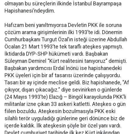
olmayan bu süreçlerin ilkinde İstanbul Bayrampaşa
Hapishanesi’ndeydim.
Hafızam beni yanıltmıyorsa Devletin PKK ile soruna
çözüm arama girişimlerinin ilki 1993’te idi. Dönemin
Cumhurbaşkanı Turgut Özal’ın isteği üzerine Abdullah
Öcalan 21 Mart 1993’te tek taraflı ateşkes yapmıştı.
İktidarda DYP-SHP hükümeti vardı. Başbakan
Süleyman Demirel “Kürt realitesini tanıyoruz” demişti.
Başbakan yardımcısı Erdal İnönü ise hapishanedeki
PKK üyeleri için bir af tasarısı üzerinde çalışıyordu.
Tasarı bir ay içinde meclise geldi. Biz hapishanede, “Af
çıkıyor, dışarı çıkacağız.” diye sevinirken o günlerde
(24 Mayıs 1993’te) Elazığ – Bingöl karayolunda PKK’li
militanlar izne çıkan 33 askeri katletti. Ateşkes o gün
fiilen bozuldu. Ateşkesin bozulmasıyla PKK eski
silahlı terör uyguladığı günlerine geri dönünce biz de
içerde kaldık. İlk ateşkesin şöyle bir özel yanı vardı.
Devlet cumhuriyet tarihinde ilk kez Kürt inkârından