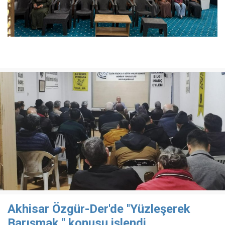
Akhisar Özgür-Der'de ''Yüzleşerek
Barışmak '' konusu işlendi