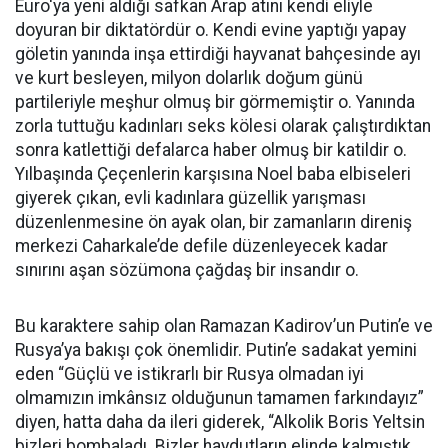
Euro'ya yeni aldığı safkan Arap atını kendi eliyle
doyuran bir diktatördür o. Kendi evine yaptığı yapay
göletin yanında inşa ettirdiği hayvanat bahçesinde ayı
ve kurt besleyen, milyon dolarlık doğum günü
partileriyle meşhur olmuş bir görmemiştir o. Yanında
zorla tuttuğu kadınları seks kölesi olarak çalıştırdıktan
sonra katlettiği defalarca haber olmuş bir katildir o.
Yılbaşında Çeçenlerin karşısına Noel baba elbiseleri
giyerek çıkan, evli kadınlara güzellik yarışması
düzenlenmesine ön ayak olan, bir zamanların direniş
merkezi Caharkale’de defile düzenleyecek kadar
sınırını aşan sözümona çağdaş bir insandır o.
Bu karaktere sahip olan Ramazan Kadirov’un Putin’e ve
Rusya’ya bakışı çok önemlidir. Putin’e sadakat yemini
eden “Güçlü ve istikrarlı bir Rusya olmadan iyi
olmamızın imkânsız olduğunun tamamen farkındayız”
diyen, hatta daha da ileri giderek, “Alkolik Boris Yeltsin
bizleri bombaladı. Bizler haydutların elinde kalmıştık.