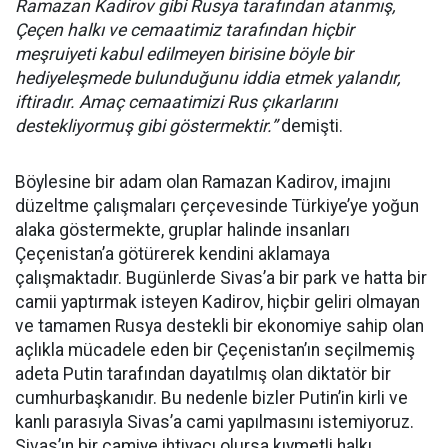
Ramazan Kadirov gibi Rusya tarafından atanmış,
Çeçen halkı ve cemaatimiz tarafından hiçbir
meşruiyeti kabul edilmeyen birisine böyle bir
hediyeleşmede bulunduğunu iddia etmek yalandır,
iftiradır. Amaç cemaatimizi Rus çıkarlarını
destekliyormuş gibi göstermektir.”
demişti.
Böylesine bir adam olan Ramazan Kadirov, imajını
düzeltme çalışmaları çerçevesinde Türkiye’ye yoğun
alaka göstermekte, gruplar halinde insanları
Çeçenistan’a götürerek kendini aklamaya
çalışmaktadır. Bugünlerde Sivas’a bir park ve hatta bir
camii yaptırmak isteyen Kadirov, hiçbir geliri olmayan
ve tamamen Rusya destekli bir ekonomiye sahip olan
açlıkla mücadele eden bir Çeçenistan’ın seçilmemiş
adeta Putin tarafından dayatılmış olan diktatör bir
cumhurbaşkanıdır. Bu nedenle bizler Putin’in kirli ve
kanlı parasıyla Sivas’a cami yapılmasını istemiyoruz.
Sivas’ın bir camiye ihtiyacı olursa kıymetli halkı