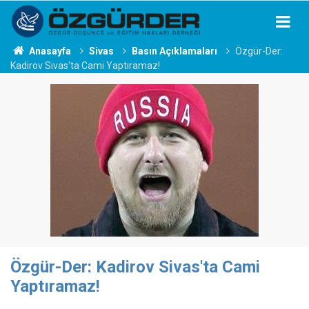
Anasayfa
Sivas
Basın Açıklamaları
Özgür-Der:
Kadirov Sivas'ta Cami Yaptıramaz!
Özgür-Der: Kadirov Sivas'ta Cami
Yaptıramaz!