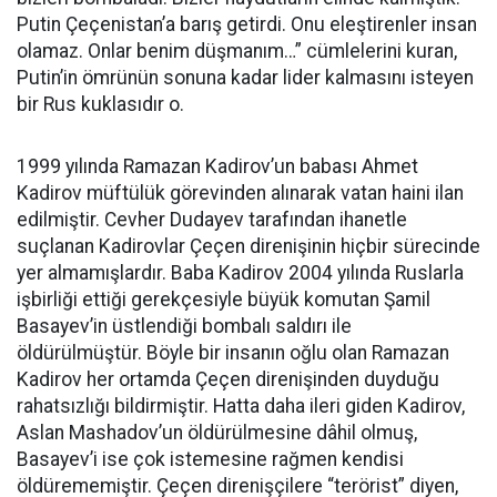
Putin Çeçenistan’a barış getirdi. Onu eleştirenler insan
olamaz. Onlar benim düşmanım…” cümlelerini kuran,
Putin’in ömrünün sonuna kadar lider kalmasını isteyen
bir Rus kuklasıdır o.
1999 yılında Ramazan Kadirov’un babası Ahmet
Kadirov müftülük görevinden alınarak vatan haini ilan
edilmiştir. Cevher Dudayev tarafından ihanetle
suçlanan Kadirovlar Çeçen direnişinin hiçbir sürecinde
yer almamışlardır. Baba Kadirov 2004 yılında Ruslarla
işbirliği ettiği gerekçesiyle büyük komutan Şamil
Basayev’in üstlendiği bombalı saldırı ile
öldürülmüştür. Böyle bir insanın oğlu olan Ramazan
Kadirov her ortamda Çeçen direnişinden duyduğu
rahatsızlığı bildirmiştir. Hatta daha ileri giden Kadirov,
Aslan Mashadov’un öldürülmesine dâhil olmuş,
Basayev’i ise çok istemesine rağmen kendisi
öldürememiştir. Çeçen direnişçilere “terörist” diyen,