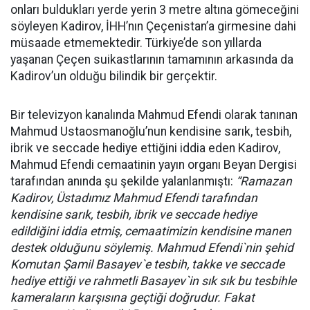
onları buldukları yerde yerin 3 metre altına gömeceğini
söyleyen Kadirov, İHH’nın Çeçenistan’a girmesine dahi
müsaade etmemektedir. Türkiye’de son yıllarda
yaşanan Çeçen suikastlarının tamamının arkasında da
Kadirov’un olduğu bilindik bir gerçektir.
Bir televizyon kanalında Mahmud Efendi olarak tanınan
Mahmud Ustaosmanoğlu’nun kendisine sarık, tesbih,
ibrik ve seccade hediye ettiğini iddia eden Kadirov,
Mahmud Efendi cemaatinin yayın organı Beyan Dergisi
tarafından anında şu şekilde yalanlanmıştı:
“Ramazan
Kadirov, Üstadımız Mahmud Efendi tarafından
kendisine sarık, tesbih, ibrik ve seccade hediye
edildiğini iddia etmiş, cemaatimizin kendisine manen
destek olduğunu söylemiş. Mahmud Efendi`nin şehid
Komutan Şamil Basayev`e tesbih, takke ve seccade
hediye ettiği ve rahmetli Basayev`in sık sık bu tesbihle
kameraların karşısına geçtiği doğrudur. Fakat