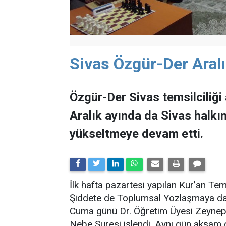
Sivas Özgür-Der Aralı
Özgür-Der Sivas temsilciliği 
Aralık ayında da Sivas halk
yükseltmeye devam etti.
İlk hafta pazartesi yapılan Kur’an Te
Şiddete de Toplumsal Yozlaşmaya da Ka
Cuma günü Dr. Öğretim Üyesi Zeynep C
Nebe Suresi işlendi. Aynı gün akşam o