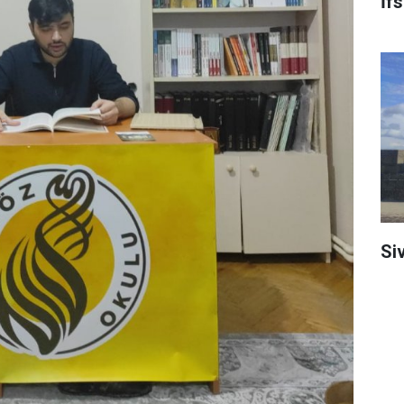
İf
Si