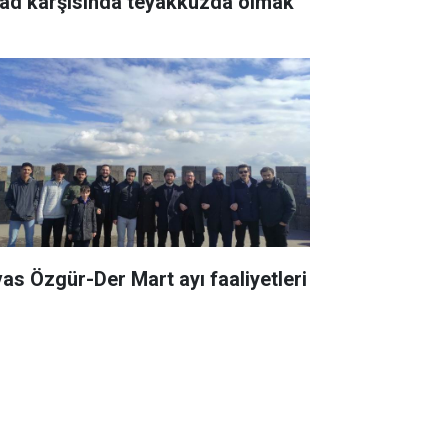
sad karşısında teyakkuzda olmak
vas Özgür-Der Mart ayı faaliyetleri