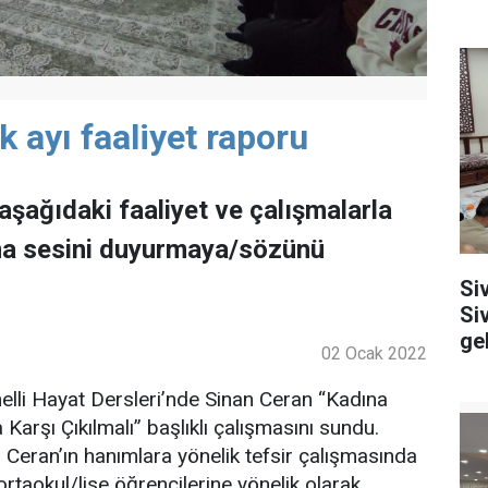
k ayı faaliyet raporu
aşağıdaki faaliyet ve çalışmalarla
ına sesini duyurmaya/sözünü
Si
Si
ge
02 Ocak 2022
melli Hayat Dersleri’nde Sinan Ceran “Kadına
rşı Çıkılmalı” başlıklı çalışmasını sundu.
eran’ın hanımlara yönelik tefsir çalışmasında
rtaokul/lise öğrencilerine yönelik olarak