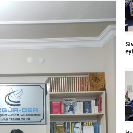
Si
ey