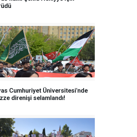
rüdü
vas Cumhuriyet Üniversitesi'nde
zze direnişi selamlandı!