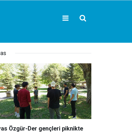
vas
vas Özgür-Der gençleri piknikte