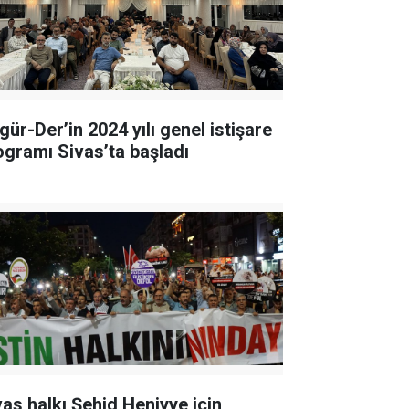
gür-Der’in 2024 yılı genel istişare
ogramı Sivas’ta başladı
vas halkı Şehid Heniyye için