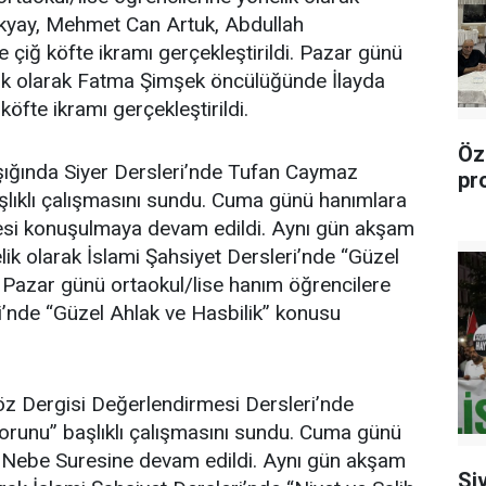
kyay, Mehmet Can Artuk, Abdullah
 çiğ köfte ikramı gerçekleştirildi. Pazar günü
lik olarak Fatma Şimşek öncülüğünde İlayda
köfte ikramı gerçekleştirildi.
Öz
 Işığında Siyer Dersleri’nde Tufan Caymaz
pr
aşlıklı çalışmasını sundu. Cuma günü hanımlara
resi konuşulmaya devam edildi. Aynı gün akşam
lik olarak İslami Şahsiyet Dersleri’nde “Güzel
 Pazar günü ortaokul/lise hanım öğrencilere
ri’nde “Güzel Ahlak ve Hasbilik” konusu
z Dergisi Değerlendirmesi Dersleri’nde
orunu” başlıklı çalışmasını sundu. Cuma günü
a Nebe Suresine devam edildi. Aynı gün akşam
Si