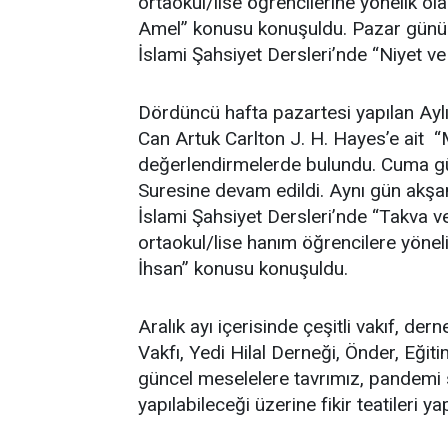
ortaokul/lise öğrencilerine yönelik ol
Amel” konusu konuşuldu. Pazar günü o
İslami Şahsiyet Dersleri’nde “Niyet v
Dördüncü hafta pazartesi yapılan Ay
Can Artuk Carlton J. H. Hayes’e ait “Mill
değerlendirmelerde bulundu. Cuma gü
Suresine devam edildi. Aynı gün akşam
İslami Şahsiyet Dersleri’nde “Takva 
ortaokul/lise hanım öğrencilere yönel
İhsan” konusu konuşuldu.
Aralık ayı içerisinde çeşitli vakıf, de
Vakfı, Yedi Hilal Derneği, Önder, Eğit
güncel meselelere tavrımız, pandemi se
yapılabileceği üzerine fikir teatileri yap