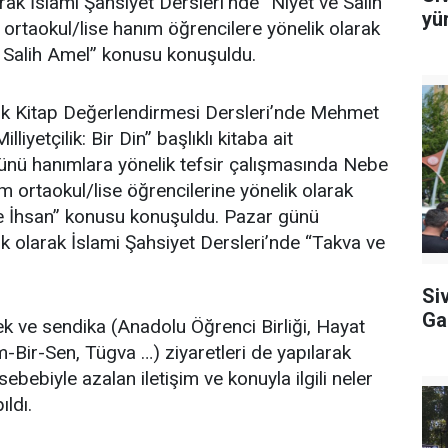
arak İslami Şahsiyet Dersleri’nde “Niyet ve Salih
yü
rtaokul/lise hanım öğrencilere yönelik olarak
e Salih Amel” konusu konuşuldu.
lık Kitap Değerlendirmesi Dersleri’nde Mehmet
iyetçilik: Bir Din” başlıklı kitaba ait
nü hanımlara yönelik tefsir çalışmasında Nebe
 ortaokul/lise öğrencilerine yönelik olarak
ve İhsan” konusu konuşuldu. Pazar günü
ik olarak İslami Şahsiyet Dersleri’nde “Takva ve
Si
Ga
rnek ve sendika (Anadolu Öğrenci Birliği, Hayat
im-Bir-Sen, Tügva …) ziyaretleri de yapılarak
bebiyle azalan iletişim ve konuyla ilgili neler
ıldı.