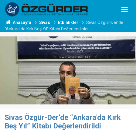
Anasayfa
Sivas
Etkinlikler
Sivas Özgür-Der’de
“Ankara'da Kırk Beş Yıl” Kitabı Değerlendirildi
Sivas Özgür-Der’de “Ankara'da Kırk
Beş Yıl” Kitabı Değerlendirildi