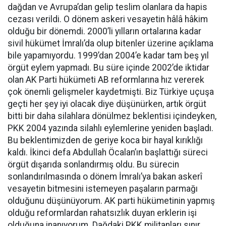
dağdan ve Avrupa’dan gelip teslim olanlara da hapis
cezası verildi. O dönem askeri vesayetin hâlâ hâkim
olduğu bir dönemdi. 2000’li yılların ortalarına kadar
sivil hükümet İmralı’da olup bitenler üzerine açıklama
bile yapamıyordu. 1999’dan 2004’e kadar tam beş yıl
örgüt eylem yapmadı. Bu süre içinde 2002’de iktidar
olan AK Parti hükümeti AB reformlarına hız vererek
çok önemli gelişmeler kaydetmişti. Biz Türkiye uçuşa
geçti her şey iyi olacak diye düşünürken, artık örgüt
bitti bir daha silahlara dönülmez beklentisi içindeyken,
PKK 2004 yazında silahlı eylemlerine yeniden başladı.
Bu beklentimizden de geriye koca bir hayal kırıklığı
kaldı. İkinci defa Abdullah Öcalan’ın başlattığı süreci
örgüt dışarıda sonlandırmış oldu. Bu sürecin
sonlandırılmasında o dönem İmralı’ya bakan askerî
vesayetin bitmesini istemeyen paşaların parmağı
olduğunu düşünüyorum. AK parti hükümetinin yapmış
olduğu reformlardan rahatsızlık duyan erklerin işi
olduğuna inanıyorum. Dağdaki PKK militanları sınır