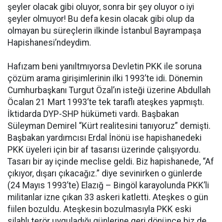
şeyler olacak gibi oluyor, sonra bir şey oluyor o iyi
şeyler olmuyor! Bu defa kesin olacak gibi olup da
olmayan bu süreçlerin ilkinde İstanbul Bayrampaşa
Hapishanesi’ndeydim.
Hafızam beni yanıltmıyorsa Devletin PKK ile soruna
çözüm arama girişimlerinin ilki 1993’te idi. Dönemin
Cumhurbaşkanı Turgut Özal’ın isteği üzerine Abdullah
Öcalan 21 Mart 1993’te tek taraflı ateşkes yapmıştı.
İktidarda DYP-SHP hükümeti vardı. Başbakan
Süleyman Demirel “Kürt realitesini tanıyoruz” demişti.
Başbakan yardımcısı Erdal İnönü ise hapishanedeki
PKK üyeleri için bir af tasarısı üzerinde çalışıyordu.
Tasarı bir ay içinde meclise geldi. Biz hapishanede, “Af
çıkıyor, dışarı çıkacağız.” diye sevinirken o günlerde
(24 Mayıs 1993’te) Elazığ – Bingöl karayolunda PKK’li
militanlar izne çıkan 33 askeri katletti. Ateşkes o gün
fiilen bozuldu. Ateşkesin bozulmasıyla PKK eski
silahlı terör uyguladığı günlerine geri dönünce biz de