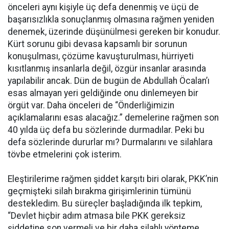
önceleri aynı kişiyle üç defa denenmiş ve üçü de
başarısızlıkla sonuçlanmış olmasına rağmen yeniden
denemek, üzerinde düşünülmesi gereken bir konudur.
Kürt sorunu gibi devasa kapsamlı bir sorunun
konuşulması, çözüme kavuşturulması, hürriyeti
kısıtlanmış insanlarla değil, özgür insanlar arasında
yapılabilir ancak. Dün de bugün de Abdullah Öcalan’ı
esas almayan yeri geldiğinde onu dinlemeyen bir
örgüt var. Daha önceleri de “Önderliğimizin
açıklamalarını esas alacağız.” demelerine rağmen son
40 yılda üç defa bu sözlerinde durmadılar. Peki bu
defa sözlerinde dururlar mı? Durmalarını ve silahlara
tövbe etmelerini çok isterim.
Eleştirilerime rağmen şiddet karşıtı biri olarak, PKK’nin
geçmişteki silah bırakma girişimlerinin tümünü
destekledim. Bu süreçler başladığında ilk tepkim,
“Devlet hiçbir adım atmasa bile PKK gereksiz
şiddetine son vermeli ve bir daha silahlı yönteme