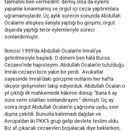
talimatını ben vermedim” demiş olsa da eylemi
yapanlar kınanmamış ve örgüt içi cezai yaptırımlara
uğramamışlardır. Üç aylık sürecin sonunda Abdullah
Öcalan’ın ateşkes ilanıyla yaptığı bu girişimi, örgüt
dışarıda yaptığı terör eylemleriyle süreci
sonlandırmıştır.
İkincisi 1999’da Abdullah Öcalan’ın İmralı’ya
getirilmesiyle başladı. O dönem ben hâlâ Bursa
Cezaevi’nde hapisteyim. Abdullah Öcalan’ın tutulduğu
İmralı cezaevi bize yakın bir yerdi. Avukatlar
sayesinde İmralı’daki görüşme notlarını her hafta
okuyor gelişmeleri takip ediyorduk. Abdullah Öcalan o
yıl çıktığı ilk mahkemede hâkime dönüp “Bana 6 ay
süre verin silahları sonlandırayım.” demişti. Üç ay
sonra örgüt Abdullah Öcalan’ın çağrısına uydu, sınır
dışına çekildi. Bununla kalınmadı dağdan ve
Avrupa’dan iki PKK’li grup gelip devlete teslim oldu.
Biz af çıkacak cezaevleri boşalacak diye beklerken,