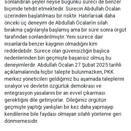
sonlandıran şeyler neyse bugünkü süreci de benzer
biçimde tehdit etmektedir. Sürecin Abdullah Öcalan
üzerinden başlatılması bir risktir. Hatırlarsak daha
önceki üç deneyim de Abdullah Öcalan’ın silah
bırakma çağrılarıyla başlamış ama bir süre sonra örgüt
tarafından sonlandırılmıştır. Yeni sürece dair
insanlarda benzer kaygının olmadığını kim
reddedebilir. Sürece olan güvensizliğin başlıca
nedenlerinden biri geçmişte başarısız olmuş bu
deneyimlerdir. Abdullah Öcalan 27 Şubat 2025 tarihli
açıklamalarında hiçbir talepte bulunmazken, PKK
merkez yöneticileri geldiğimiz bu aşamada taleplerini
sıralıyor ve devletin özgürlük demokrasi ve
entegrasyon yasalarını bir an evvel çıkarması
gerektiğini dile getiriyorlar. Dileğimiz örgütün
geçmişte yaptığı yanlışları bir kez daha yapmayıp
kendilerine bile faydası olmayan silahlı yönteme geri
dönmemesidir.