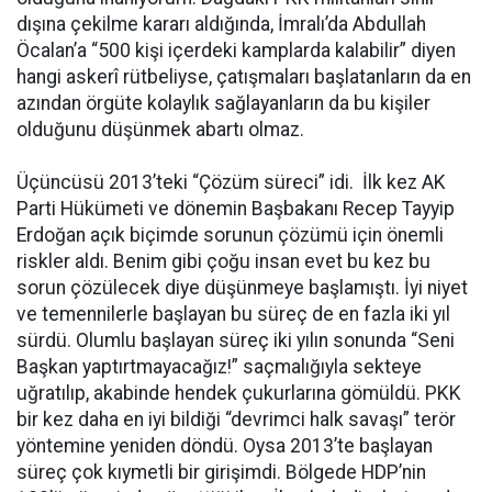
dışına çekilme kararı aldığında, İmralı’da Abdullah
Öcalan’a “500 kişi içerdeki kamplarda kalabilir” diyen
hangi askerî rütbeliyse, çatışmaları başlatanların da en
azından örgüte kolaylık sağlayanların da bu kişiler
olduğunu düşünmek abartı olmaz.
Üçüncüsü 2013’teki “Çözüm süreci” idi. İlk kez AK
Parti Hükümeti ve dönemin Başbakanı Recep Tayyip
Erdoğan açık biçimde sorunun çözümü için önemli
riskler aldı. Benim gibi çoğu insan evet bu kez bu
sorun çözülecek diye düşünmeye başlamıştı. İyi niyet
ve temennilerle başlayan bu süreç de en fazla iki yıl
sürdü. Olumlu başlayan süreç iki yılın sonunda “Seni
Başkan yaptırtmayacağız!” saçmalığıyla sekteye
uğratılıp, akabinde hendek çukurlarına gömüldü. PKK
bir kez daha en iyi bildiği “devrimci halk savaşı” terör
yöntemine yeniden döndü. Oysa 2013’te başlayan
süreç çok kıymetli bir girişimdi. Bölgede HDP’nin