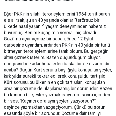
Eğer PKK’nin silahlı terör eylemlerini 1984’ten itibaren
ele alırsak, şu an 40 yaşında olanlar “terörsüz bir
ülkede nasıl yaşanır” yaşam deneyiminden habersiz
büyümüş. Benim kuşağımın normali hiç olmadı.
Gözümü açar açmaz bir sabah, önce 12 Eylül
darbesine uyandım, ardından PKK’nin 40 yıldır bir türlü
bitmeyen terör eylemlerine tanık oldum. Bu gerçeğin
altını çizmek isterim. Bazen düşündüğüm oluyor,
enerjisini bu kadar heba eden başka bir ülke var mıdır
acaba? Bugün Kürt sorunu başlığıyla konuşulan şeyler,
kırk yıldır sürekli tekrar edilerek konuşuldu, tartışıldı.
Kürt sorunu, bu ülkenin en çok tartışılan, konuşulan
ama bir çözüme de ulaşılamamış bir sorunudur. Bazen
bu konuda bir şeyler yazmak istiyorum sonra içimden
bir ses, “Kaçıncı defa aynı şeyleri yazıyorsun?”
deyince yazmaktan vazgeçiyorum. Çünkü bu sorun
esasında şöyle bir sorundur. Çözüme dair tam iyi