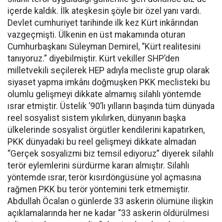
içerde kaldık. İlk ateşkesin şöyle bir özel yanı vardı.
Devlet cumhuriyet tarihinde ilk kez Kürt inkârından
vazgeçmişti. Ülkenin en üst makamında oturan
Cumhurbaşkanı Süleyman Demirel, “Kürt realitesini
tanıyoruz.” diyebilmiştir. Kürt vekiller SHP’den
milletvekili seçilerek HEP adıyla mecliste grup olarak
siyaset yapma imkânı doğmuşken PKK meclisteki bu
olumlu gelişmeyi dikkate almamış silahlı yöntemde
ısrar etmiştir. Üstelik ’90’lı yılların başında tüm dünyada
reel sosyalist sistem yıkılırken, dünyanın başka
ülkelerinde sosyalist örgütler kendilerini kapatırken,
PKK dünyadaki bu reel gelişmeyi dikkate almadan
“Gerçek sosyalizmi biz temsil ediyoruz” diyerek silahlı
terör eylemlerini sürdürme kararı almıştır. Silahlı
yöntemde ısrar, terör kısırdöngüsüne yol açmasına
rağmen PKK bu terör yöntemini terk etmemiştir.
Abdullah Öcalan o günlerde 33 askerin ölümüne ilişkin
açıklamalarında her ne kadar “33 askerin öldürülmesi