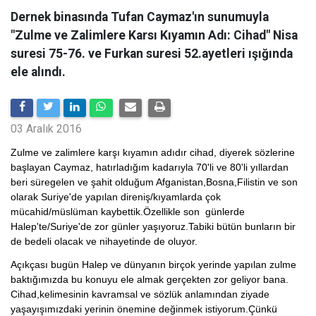
Dernek binasında Tufan Caymaz'ın sunumuyla
"Zulme ve Zalimlere Karsı Kıyamın Adı: Cihad" Nisa
suresi 75-76. ve Furkan suresi 52.ayetleri ışığında
ele alındı.
03 Aralık 2016
Zulme ve zalimlere karşı kıyamın adıdır cihad, diyerek sözlerine
başlayan Caymaz, hatırladığım kadarıyla 70'li ve 80'li yıllardan
beri süregelen ve şahit olduğum Afganistan,Bosna,Filistin ve son
olarak Suriye'de yapılan direniş/kıyamlarda çok
mücahid/müslüman kaybettik.Özellikle son günlerde
Halep'te/Suriye'de zor günler yaşıyoruz.Tabiki bütün bunların bir
de bedeli olacak ve nihayetinde de oluyor.
Açıkçası bugün Halep ve dünyanın birçok yerinde yapılan zulme
baktığımızda bu konuyu ele almak gerçekten zor geliyor bana.
Cihad,kelimesinin kavramsal ve sözlük anlamından ziyade
yaşayışımızdaki yerinin önemine değinmek istiyorum.Çünkü