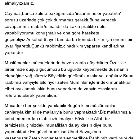
almalıyız/alırız.
Caymaz,bunca zulme baktığımızda 'insanın neler yapabiliri'
sorusu üzerinde çok çok durmamız gerekir.Buna verecek
cevaplarımız olabilir/olmalıdır da.Lakin pratikte neler
yapabiliyorumu konuşmalı ve ona göre harekete
geçmeliyiz.Ankebut 6.ayet tam da bu konuda bizim için önemli bir
uyarı/işarettir.Çünkü rabbimiz,cihadı kim yaparsa kendi adına
yapar,der.
Müslümanlar mücadelerinde bazen zaafa düşebilirler.Özellikle
birbirimize düşüp gücümüzü bu uğurda kaybetmekle düşmanın
ekmeğine yağ süreriz.Böylelikle gücümüz azalır ve dağılırız.Bunu
rabbimiz vahyiyle bildiriyor zaten.Müminler içlerindeki munafikları
elbet ayıklamalı lakin bunu yaparken de vahyin esaslarını
referans alarak yapmalıdır.
Mücadele her şekilde yapılabilir.Bugün kimi müslümanlar
canlarıyla kimisi de mallarıyla bunu yapmaktadır.Biz mallarımızla
cehd edenlerden olabiliriz/olmalıyız.Böylelikle Allah bizi
temizlesin,içimizdeki munafikları da ayıklasın diye bunu
yapmaktadır.En güzel örnek ise Uhud Savaşı'nda
yaşanmıştır.Zaten bunlar temizlenmedikce Rabbimiz yardımını da