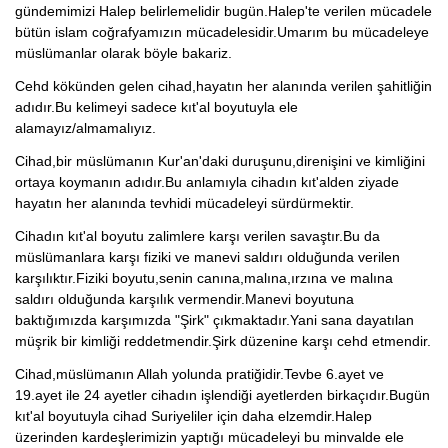
gündemimizi Halep belirlemelidir bugün.Halep'te verilen mücadele
bütün islam coğrafyamızın mücadelesidir.Umarım bu mücadeleye
müslümanlar olarak böyle bakariz.
Cehd kökünden gelen cihad,hayatın her alanında verilen şahitliğin
adıdır.Bu kelimeyi sadece kıt'al boyutuyla ele
alamayız/almamalıyız.
Cihad,bir müslümanın Kur'an'daki duruşunu,direnişini ve kimliğini
ortaya koymanın adıdır.Bu anlamıyla cihadın kıt'alden ziyade
hayatın her alanında tevhidi mücadeleyi sürdürmektir.
Cihadın kıt'al boyutu zalimlere karşı verilen savaştır.Bu da
müslümanlara karşı fiziki ve manevi saldırı olduğunda verilen
karşılıktır.Fiziki boyutu,senin canına,malına,ırzına ve malına
saldırı olduğunda karşılık vermendir.Manevi boyutuna
baktığımızda karşımızda "Şirk" çıkmaktadır.Yani sana dayatılan
müşrik bir kimliği reddetmendir.Şirk düzenine karşı cehd etmendir.
Cihad,müslümanın Allah yolunda pratiğidir.Tevbe 6.ayet ve
19.ayet ile 24 ayetler cihadın işlendiği ayetlerden birkaçıdır.Bugün
kıt'al boyutuyla cihad Suriyeliler için daha elzemdir.Halep
üzerinden kardeşlerimizin yaptığı mücadeleyi bu minvalde ele