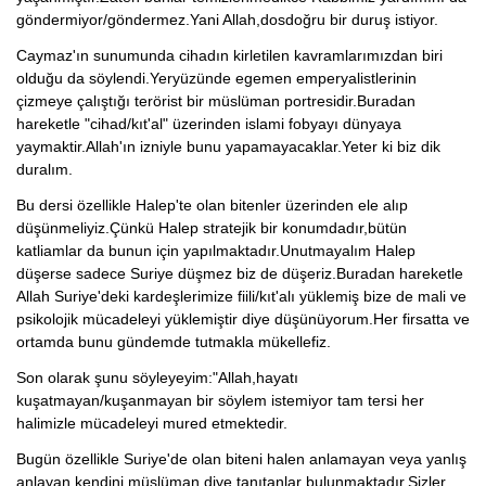
göndermiyor/göndermez.Yani Allah,dosdoğru bir duruş istiyor.
Caymaz'ın sunumunda cihadın kirletilen kavramlarımızdan biri
olduğu da söylendi.Yeryüzünde egemen emperyalistlerinin
çizmeye çalıştığı terörist bir müslüman portresidir.Buradan
hareketle "cihad/kıt'al" üzerinden islami fobyayı dünyaya
yaymaktir.Allah'ın izniyle bunu yapamayacaklar.Yeter ki biz dik
duralım.
Bu dersi özellikle Halep'te olan bitenler üzerinden ele alıp
düşünmeliyiz.Çünkü Halep stratejik bir konumdadır,bütün
katliamlar da bunun için yapılmaktadır.Unutmayalım Halep
düşerse sadece Suriye düşmez biz de düşeriz.Buradan hareketle
Allah Suriye'deki kardeşlerimize fiili/kıt'alı yüklemiş bize de mali ve
psikolojik mücadeleyi yüklemiştir diye düşünüyorum.Her firsatta ve
ortamda bunu gündemde tutmakla mükellefiz.
Son olarak şunu söyleyeyim:"Allah,hayatı
kuşatmayan/kuşanmayan bir söylem istemiyor tam tersi her
halimizle mücadeleyi mured etmektedir.
Bugün özellikle Suriye'de olan biteni halen anlamayan veya yanlış
anlayan kendini müslüman diye tanıtanlar bulunmaktadır.Sizler