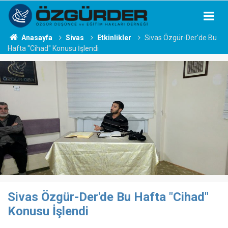
Anasayfa
Sivas
Etkinlikler
Sivas Özgür-Der'de Bu
Hafta "Cihad" Konusu İşlendi
Sivas Özgür-Der'de Bu Hafta "Cihad"
Konusu İşlendi