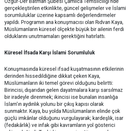
Özgür-Der Batman Şubesi Çamlıca Temsilciliği’nde
gerçekleştirilen etkinlikte, güncel gelişmeler ve İslami
sorumluluklar üzerine kapsamlı değerlendirmeler
yapıldı. Programın ana konuşmacısı olan Rıdvan Kaya,
Müslümanların küresel ölçekte büyük bir ailenin ferdi
olduklarını unutmamaları gerektiğini hatırlattı.
Küresel İfsada Karşı İslami Sorumluluk
Konuşmasında küresel ifsad kuşatmasının etkilerinin
derinden hissedildiğine dikkat çeken Kaya,
Müslümanların iki temel görevi olduğunu belirtti:
Birincisi, dışarıdan gelen dayatmalara karşı sarsılmaz
bir iradeyle direnmek; ikincisi ise bunalan insanlığa
İslam'ın aydınlık yolunu bir çıkış kapısı olarak
sunmaktır. Kaya, bu yolda Müslümanların elinde çok
güçlü imkânlar olduğunu vurgulayarak; kardeşlik, isar
(fedakârlık) ve infak gibi kavramların yol gösterici