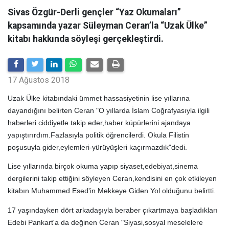
Sivas Özgür-Derli gençler “Yaz Okumaları”
kapsamında yazar Süleyman Ceran’la “Uzak Ülke”
kitabı hakkında söyleşi gerçekleştirdi.
17 Ağustos 2018
Uzak Ülke kitabındaki ümmet hassasiyetinin lise yıllarına
dayandığını belirten Ceran "O yıllarda İslam Coğrafyasıyla ilgili
haberleri ciddiyetle takip eder,haber küpürlerini ajandaya
yapıştırırdım.Fazlasıyla politik öğrencilerdi. Okula Filistin
poşusuyla gider,eylemleri-yürüyüşleri kaçırmazdık"dedi.
Lise yıllarında birçok okuma yapıp siyaset,edebiyat,sinema
dergilerini takip ettiğini söyleyen Ceran,kendisini en çok etkileyen
kitabın Muhammed Esed'in Mekkeye Giden Yol olduğunu belirtti.
17 yaşındayken dört arkadaşıyla beraber çıkartmaya başladıkları
Edebi Pankart'a da değinen Ceran "Siyasi,sosyal meselelere