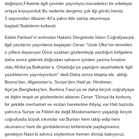
değiniyor,Filistinle ilgili çeviriler yayınlıyor,mücadeleci bir edebiyat
ortaya koyuyorduk.Bu nedenle dergimiz çok ilgi gördü,henüz
3.sayısından itibaren 40'a yakın ilde satılıp okunmaya
başladı"ifadelerini kullandı.
Edebi Pankart'ın ardından Haksöz Dergisinde İslam Coğrafyasıyla
ilgili yazılarını yayınlama başlayan Ceran "Uzak Ülke'nin temelleri
o yıllara dayanıyor.Önce uzaktan gözlemleyip yazdığım bölgelere
daha sonra giderek,doğrudan sahanın içinden yazma fırsatım
oldu.Afrika'ya,Balkanlar'a, Ortadoğu'ya yaptığım seyehatlerle ilgili
yazdıklarımı yayınlıyordum" dedi.Daha sonra kitapta ele aldığı
Bosna'dan, Afganistan'a, Suriye'den,Haiti'ye, Hindistan,
Açe'ye,Bangladeş'ten, Burkina Faso'ya ve daha birçok coğrafyaya
ve ilişkin tespit ve gözlemlerini aktaran Ceran "Dünya'da korkunç
bir şekilde merhamet ve vicdan hareketine ihtiyaç var.Hali hazırda
yalnızca Suriye ve Filistin'de değil,Müslümanların yaşadığı birçok
coğrafyada büyük sıkıntılar var.Bunları hem takip edip hem
okumamız hem de gördüklerimizi birbirimizle paylaşmamız
gerekiyor.Nasıl ki adımız söylenince hemen dönüp bakıyoruz,