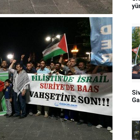
yü
Si
Ga