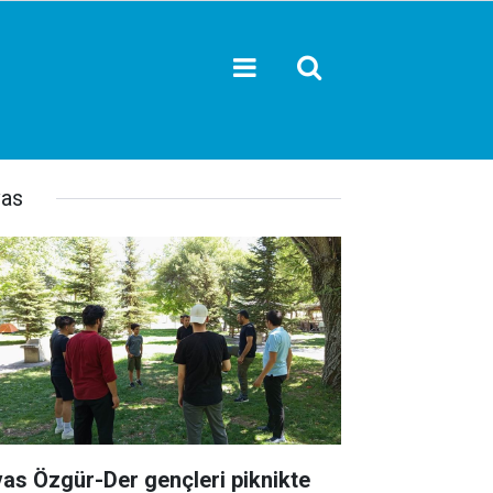
vas
vas Özgür-Der gençleri piknikte