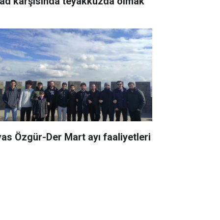
sad karşısında teyakkuzda olmak
vas Özgür-Der Mart ayı faaliyetleri