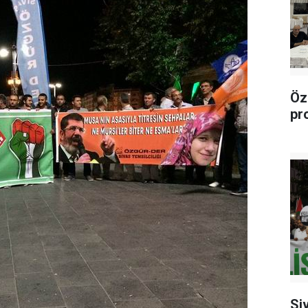
Öz
pr
Si