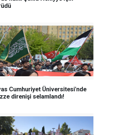
rüdü
vas Cumhuriyet Üniversitesi'nde
zze direnişi selamlandı!