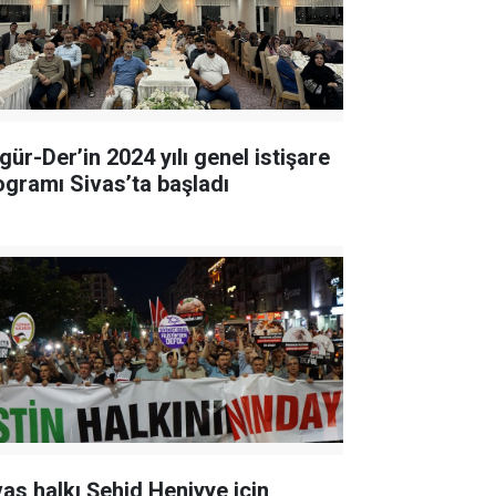
gür-Der’in 2024 yılı genel istişare
ogramı Sivas’ta başladı
vas halkı Şehid Heniyye için