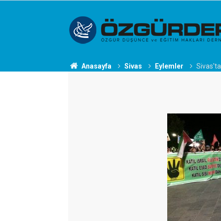
Anasayfa
Sivas
Eylemler
Sivas't