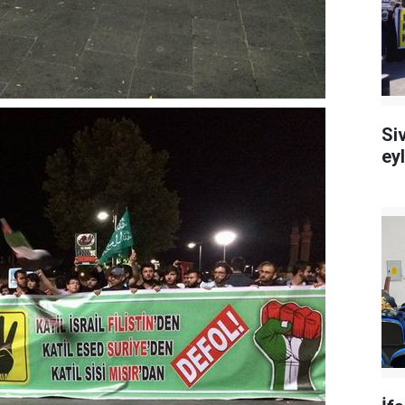
Si
ey