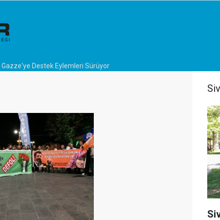
a Gazze'ye Destek Eylemleri Sürüyor
Si
Si