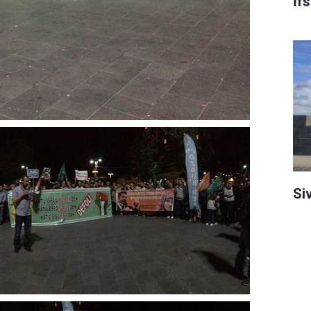
İf
Si