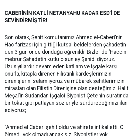
CABERİNİN KATLİ NETANYAHU KADAR ESD’İ DE
SEVİNDİRMİŞTİR!
Son olarak, Şehit komutanımız Ahmed el-Caberi’nin
Hac farizası için gittiği kutsal beldelerden şahadetin
den 3 gün önce döndüğü öğrenildi. Bizler de ‘Haccın
mebrur Şahadetin kutlu olsun ey Şehid! diyoruz.
Uzun yıllardır devam eden katliam ve işgale karşı
onurla, kitapla direnen Filistinli kardeşlerimizin
direnişlerini selamlıyoruz ve mübarek şehitlerimizin
mirasları olan Filistin Direnişine olan desteğimizi Halit
Meşal’in Sudan’dan İşgalci Siyonist Çete’nin suratında
bir tokat gibi patlayan sözleriyle sürdüreceğimizi ilan
ediyoruz;
“Ahmed el Caberi şehit oldu ve ahirete intikal etti. O
ölmedi, yok olmadı ancak siz, Siyonistler yok