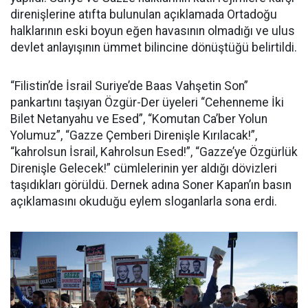
direnişlerine atıfta bulunulan açıklamada Ortadoğu
halklarının eski boyun eğen havasının olmadığı ve ulus
devlet anlayışının ümmet bilincine dönüştüğü belirtildi.
“Filistin’de İsrail Suriye’de Baas Vahşetin Son”
pankartını taşıyan Özgür-Der üyeleri “Cehenneme İki
Bilet Netanyahu ve Esed”, “Komutan Ca’ber Yolun
Yolumuz”, “Gazze Çemberi Direnişle Kırılacak!”,
“kahrolsun İsrail, Kahrolsun Esed!”, “Gazze’ye Özgürlük
Direnişle Gelecek!” cümlelerinin yer aldığı dövizleri
taşıdıkları görüldü. Dernek adına Soner Kapan’ın basın
açıklamasını okuduğu eylem sloganlarla sona erdi.