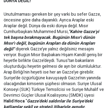
DÜNYA DEĞİL!
Unutulmaması gereken bir şey varki bu sefer Gazze,
öncesine göre daha dayanıklı. Ayrıca Araplar eski
Araplar değil. Dünya da eski dünya değil. Mısır
Cumhurbaşkanı Muhammed Mursi,
"Kahire Gazze'yi
tek başına bırakmayacak. Bugünün Mısır'ı dünün
Mısır'ı değil, bugünün Arapları da dünün Arapları
değil"
diyerek Gazze’ye yalnız değilsiniz mesajını
veriyor. Bugün Mısır Başbakanı Hişam Kandil geniş bir
heyetle birlikte Gazze’deydi. Tunus’tan bakanların
oluşturduğu heyetin gelmesi de ayrı bir olumluluktur.
Arap Birliği’nin heyeti ise her an Gazze’ye girebilir.
Suriye’de özgürlüğüne kavuşsaydı Gazze’nin yanında
olacağından kimsenin şüphesi olmasın. Suriye Ulusal
Konseyi (SUK) Türkiye Temsilcisi ve Suriye Muhalif ve
Devrimci Güçler Ulusal Koalisyonu (SMDK) üyesi
Halid Hoca
“
Gazze'deki saldırılar ile Suriye'deki
katliamlar şekil ve strateji itibariyle aynıdır.