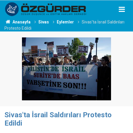
Anasayfa
Sivas
Eylemler
Sivas'ta İsrail Saldırıları
Protesto Edildi
Sivas'ta İsrail Saldırıları Protesto
Edildi