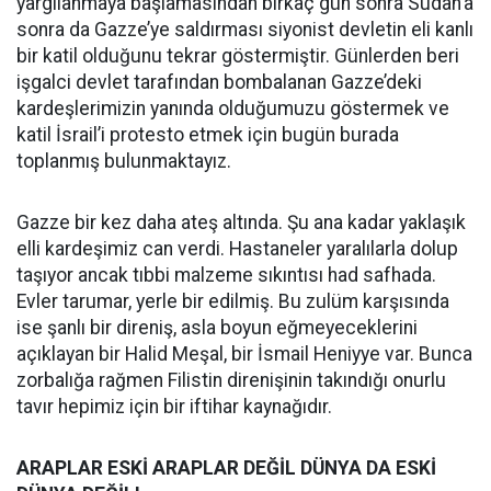
yargılanmaya başlamasından birkaç gün sonra Sudan’a
sonra da Gazze’ye saldırması siyonist devletin eli kanlı
bir katil olduğunu tekrar göstermiştir. Günlerden beri
işgalci devlet tarafından bombalanan Gazze’deki
kardeşlerimizin yanında olduğumuzu göstermek ve
katil İsrail’i protesto etmek için bugün burada
toplanmış bulunmaktayız.
Gazze bir kez daha ateş altında. Şu ana kadar yaklaşık
elli kardeşimiz can verdi. Hastaneler yaralılarla dolup
taşıyor ancak tıbbi malzeme sıkıntısı had safhada.
Evler tarumar, yerle bir edilmiş. Bu zulüm karşısında
ise şanlı bir direniş, asla boyun eğmeyeceklerini
açıklayan bir Halid Meşal, bir İsmail Heniyye var. Bunca
zorbalığa rağmen Filistin direnişinin takındığı onurlu
tavır hepimiz için bir iftihar kaynağıdır.
ARAPLAR ESKİ ARAPLAR DEĞİL DÜNYA DA ESKİ