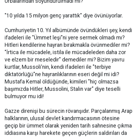
Urbalarından soyundurulmadı mı?
"10 yılda 15 milyon genç yarattık" diye övünüyorlar.
Cumhuriyetin 10. Yıl albümünde övündükleri şey, kendi
ifadeleri ile "Ümmet leşi"ni yere sermek olmadı mı?
Hitleri kendilerine hayran bırakmakla övünmediler mi?
"İrtica ile mücadele, istila ile mücadeleden daha zor
ve elzem bir meseledir" demediler mi? Bizim yavru
kurtlar, Mussoli'nin, kendi ifadeleri ile "terbiye
diktatörlüğü"ne hayranlıklarının eseri değil mi idi?
Mustafa Kemal öldüğünde, kimileri "hiç olmazsa
başımızda Hitler, Mussolini, Stalin var" diye teselli
bulmuyor mu idi!
Gazze direnişi bu sürecin rövanşıdır. Parçalanmış Arap
halklarının, ulusal devlet kandırmacasının ötesine
geçip bir ümmet olarak yeniden tarih sahnesine çıkma
iddiasına karşı harekete geçen güçlerin saldırıları da