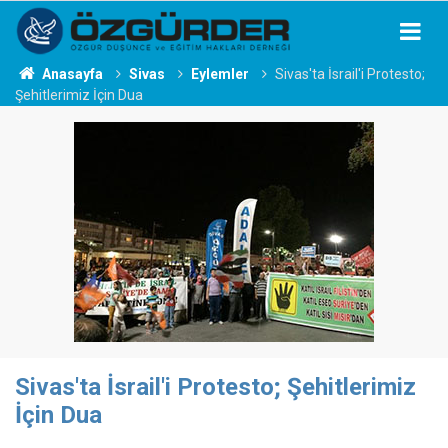
Anasayfa
Sivas
Eylemler
Sivas'ta İsrail'i Protesto;
Şehitlerimiz İçin Dua
Sivas'ta İsrail'i Protesto; Şehitlerimiz
İçin Dua