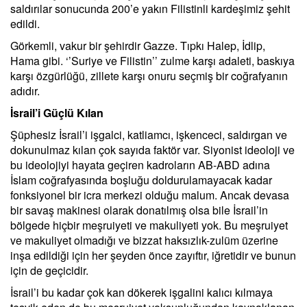
saldırılar sonucunda 200’e yakın Filistinli kardeşimiz şehit
edildi.
Görkemli, vakur bir şehirdir Gazze. Tıpkı Halep, İdlip,
Hama gibi. ‘’Suriye ve Filistin’’ zulme karşı adaleti, baskıya
karşı özgürlüğü, zillete karşı onuru seçmiş bir coğrafyanın
adıdır.
İsrail’i Güçlü Kılan
Şüphesiz İsrail’i işgalci, katliamcı, işkenceci, saldırgan ve
dokunulmaz kılan çok sayıda faktör var. Siyonist ideoloji ve
bu ideolojiyi hayata geçiren kadroların AB-ABD adına
İslam coğrafyasında boşluğu doldurulamayacak kadar
fonksiyonel bir icra merkezi olduğu malum. Ancak devasa
bir savaş makinesi olarak donatılmış olsa bile İsrail’in
bölgede hiçbir meşruiyeti ve makuliyeti yok. Bu meşruiyet
ve makuliyet olmadığı ve bizzat haksızlık-zulüm üzerine
inşa edildiği için her şeyden önce zayıftır, iğretidir ve bunun
için de geçicidir.
İsrail’i bu kadar çok kan dökerek işgalini kalıcı kılmaya