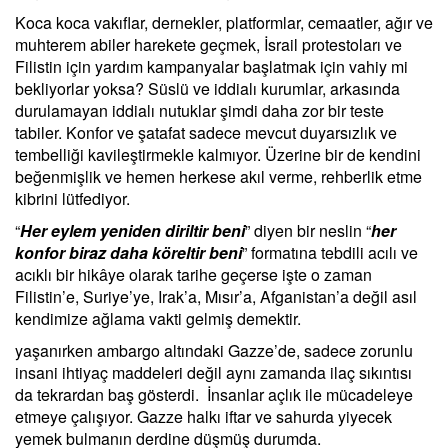
Koca koca vakıflar, dernekler, platformlar, cemaatler, ağır ve
muhterem abiler harekete geçmek, İsrail protestoları ve
Filistin için yardım kampanyalar başlatmak için vahiy mi
bekliyorlar yoksa? Süslü ve iddialı kurumlar, arkasında
durulamayan iddialı nutuklar şimdi daha zor bir teste
tabiler. Konfor ve şatafat sadece mevcut duyarsızlık ve
tembelliği kavileştirmekle kalmıyor. Üzerine bir de kendini
beğenmişlik ve hemen herkese akıl verme, rehberlik etme
kibrini lütfediyor.
“
Her eylem yeniden diriltir beni
” diyen bir neslin “
her
konfor biraz daha köreltir beni
” formatına tebdili acılı ve
acıklı bir hikâye olarak tarihe geçerse işte o zaman
Filistin’e, Suriye’ye, Irak’a, Mısır’a, Afganistan’a değil asıl
kendimize ağlama vakti gelmiş demektir.
yaşanırken ambargo altındaki Gazze’de, sadece zorunlu
insani ihtiyaç maddeleri değil aynı zamanda ilaç sıkıntısı
da tekrardan baş gösterdi. İnsanlar açlık ile mücadeleye
etmeye çalışıyor. Gazze halkı iftar ve sahurda yiyecek
yemek bulmanın derdine düşmüş durumda.