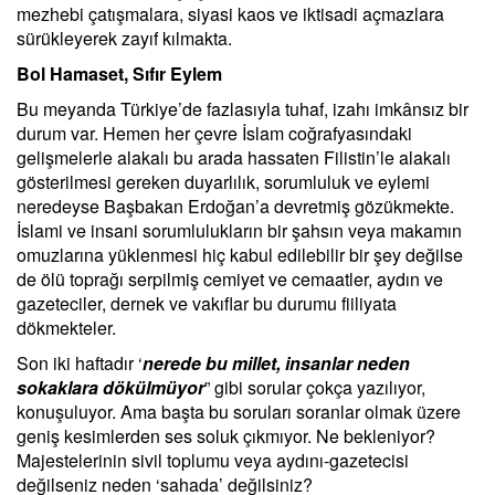
mezhebi çatışmalara, siyasi kaos ve iktisadi açmazlara
sürükleyerek zayıf kılmakta.
Bol Hamaset, Sıfır Eylem
Bu meyanda Türkiye’de fazlasıyla tuhaf, izahı imkânsız bir
durum var. Hemen her çevre İslam coğrafyasındaki
gelişmelerle alakalı bu arada hassaten Filistin’le alakalı
gösterilmesi gereken duyarlılık, sorumluluk ve eylemi
neredeyse Başbakan Erdoğan’a devretmiş gözükmekte.
İslami ve insani sorumlulukların bir şahsın veya makamın
omuzlarına yüklenmesi hiç kabul edilebilir bir şey değilse
de ölü toprağı serpilmiş cemiyet ve cemaatler, aydın ve
gazeteciler, dernek ve vakıflar bu durumu fiiliyata
dökmekteler.
Son iki haftadır ‘
nerede bu millet, insanlar neden
sokaklara dökülmüyor
” gibi sorular çokça yazılıyor,
konuşuluyor. Ama başta bu soruları soranlar olmak üzere
geniş kesimlerden ses soluk çıkmıyor. Ne bekleniyor?
Majestelerinin sivil toplumu veya aydını-gazetecisi
değilseniz neden ‘sahada’ değilsiniz?