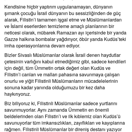
Kendisine hiçbir yaptırım uygulanamayan, dünyanın
şımarık çocuğu İsrail dünyanın bu sessizliğinden de güç
alarak, Filistin’i tamamen işgal etme ve Müslümanlardan
ve İslami eserlerden temizleme amaçlı planlarının bir
neticesi olarak, mübarek Ramazan ayı içerisinde bir yanda
Gazze halkına bombalar yağdırıyor, öbür yanda Kudüs’teki
imha operasyonlarına devam ediyor.
Bizler Sivaslı Müslümanlar olarak İsrail denen haydutlar
çetesinin varlığını kabul etmediğimiz gibi, sadece kendileri
için değil, tüm Ümmetin ortak değeri olan Kudüs ve
Filistin’i canları ve malları pahasına savunmaya çalışan
onurlu ve yiğit Filistinli Müslümanların mücadelelerinin
sonuna kadar yanında olduğumuzu bir kez daha
haykırıyoruz.
Biz biliyoruz ki, Filistinli Müslümanlar sadece yurtlarını
savunmuyorlar. Aynı zamanda Ümmetin en önemli
beldelerinden olan Filistin’i ve ilk kıblemiz olan Kudüs’ü
savunuyorlar tüm imkansızlıkları, zayıflıkları ve kayıplarına
rağmen. Filistinli Müslümanlar bir direniş destanı yazıyor