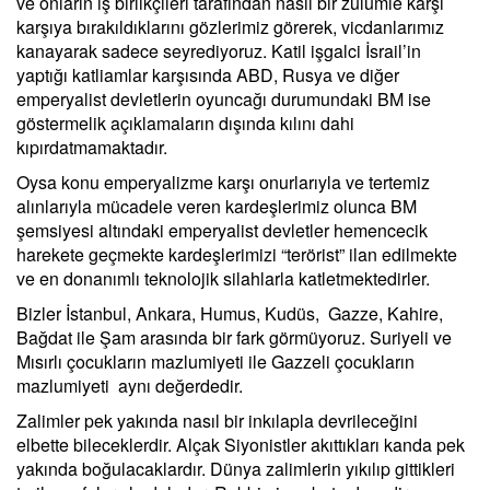
ve onların iş birlikçileri tarafından nasıl bir zulümle karşı
karşıya bırakıldıklarını gözlerimiz görerek, vicdanlarımız
kanayarak sadece seyrediyoruz. Katil işgalci İsrail’in
yaptığı katliamlar karşısında ABD, Rusya ve diğer
emperyalist devletlerin oyuncağı durumundaki BM ise
göstermelik açıklamaların dışında kılını dahi
kıpırdatmamaktadır.
Oysa konu emperyalizme karşı onurlarıyla ve tertemiz
alınlarıyla mücadele veren kardeşlerimiz olunca BM
şemsiyesi altındaki emperyalist devletler hemencecik
harekete geçmekte kardeşlerimizi “terörist” ilan edilmekte
ve en donanımlı teknolojik silahlarla katletmektedirler.
Bizler İstanbul, Ankara, Humus, Kudüs, Gazze, Kahire,
Bağdat ile Şam arasında bir fark görmüyoruz. Suriyeli ve
Mısırlı çocukların mazlumiyeti ile Gazzeli çocukların
mazlumiyeti aynı değerdedir.
Zalimler pek yakında nasıl bir inkılapla devrileceğini
elbette bileceklerdir. Alçak Siyonistler akıttıkları kanda pek
yakında boğulacaklardır. Dünya zalimlerin yıkılıp gittikleri