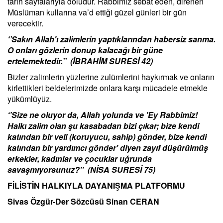
tarih sayfalarıyla doludur. Rabbimiz sebat eden, direnen
Müslüman kullarına va’d ettiği güzel günleri bir gün
verecektir.
‘’Sakın Allah'ı zalimlerin yaptıklarından habersiz sanma.
O onları gözlerin donup kalacağı bir güne
ertelemektedir.’’ (İBRAHİM SURESİ 42)
Bizler zalimlerin yüzlerine zulümlerini haykırmak ve onların
kirlettikleri beldelerimizde onlara karşı mücadele etmekle
yükümlüyüz.
‘’Size ne oluyor da, Allah yolunda ve 'Ey Rabbimiz!
Halkı zalim olan şu kasabadan bizi çıkar; bize kendi
katından bir veli (koruyucu, sahip) gönder, bize kendi
katından bir yardımcı gönder' diyen zayıf düşürülmüş
erkekler, kadınlar ve çocuklar uğrunda
savaşmıyorsunuz?’’ (NİSA SURESİ 75)
FİLİSTİN HALKIYLA DAYANIŞMA PLATFORMU
Sivas Özgür-Der Sözcüsü Sinan CERAN