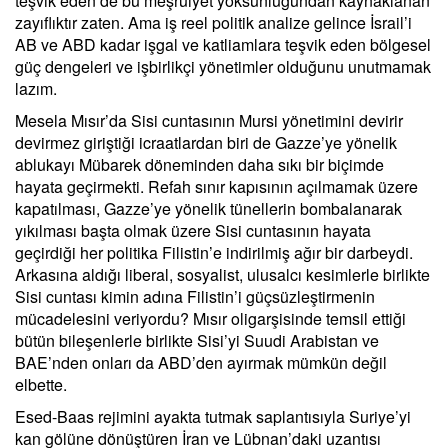
teşvik eden de bu meşruiyet yoksunluğundan kaynaklanan
zayıflıktır zaten. Ama iş reel politik analize gelince İsrail’i
AB ve ABD kadar işgal ve katliamlara teşvik eden bölgesel
güç dengeleri ve işbirlikçi yönetimler olduğunu unutmamak
lazım.
Mesela Mısır’da Sisi cuntasının Mursi yönetimini devirir
devirmez giriştiği icraatlardan biri de Gazze’ye yönelik
ablukayı Mübarek döneminden daha sıkı bir biçimde
hayata geçirmekti. Refah sınır kapısının açılmamak üzere
kapatılması, Gazze’ye yönelik tünellerin bombalanarak
yıkılması başta olmak üzere Sisi cuntasının hayata
geçirdiği her politika Filistin’e indirilmiş ağır bir darbeydi.
Arkasına aldığı liberal, sosyalist, ulusalcı kesimlerle birlikte
Sisi cuntası kimin adına Filistin’i güçsüzleştirmenin
mücadelesini veriyordu? Mısır oligarşisinde temsil ettiği
bütün bileşenlerle birlikte Sisi’yi Suudi Arabistan ve
BAE’nden onları da ABD’den ayırmak mümkün değil
elbette.
Esed-Baas rejimini ayakta tutmak saplantısıyla Suriye’yi
kan gölüne dönüştüren İran ve Lübnan’daki uzantısı