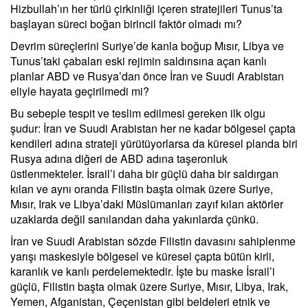
Hizbullah’ın her türlü çirkinliği içeren stratejileri Tunus’ta
başlayan süreci boğan birincil faktör olmadı mı?
Devrim süreçlerini Suriye’de kanla boğup Mısır, Libya ve
Tunus’taki çabaları eski rejimin saldırısına açan kanlı
planlar ABD ve Rusya’dan önce İran ve Suudi Arabistan
eliyle hayata geçirilmedi mi?
Bu sebeple tespit ve teslim edilmesi gereken ilk olgu
şudur: İran ve Suudi Arabistan her ne kadar bölgesel çapta
kendileri adına strateji yürütüyorlarsa da küresel planda biri
Rusya adına diğeri de ABD adına taşeronluk
üstlenmekteler. İsrail’i daha bir güçlü daha bir saldırgan
kılan ve aynı oranda Filistin başta olmak üzere Suriye,
Mısır, Irak ve Libya’daki Müslümanları zayıf kılan aktörler
uzaklarda değil sanılandan daha yakınlarda çünkü.
İran ve Suudi Arabistan sözde Filistin davasını sahiplenme
yarışı maskesiyle bölgesel ve küresel çapta bütün kirli,
karanlık ve kanlı perdelemektedir. İşte bu maske İsrail’i
güçlü, Filistin başta olmak üzere Suriye, Mısır, Libya, Irak,
Yemen, Afganistan, Çeçenistan gibi beldeleri etnik ve