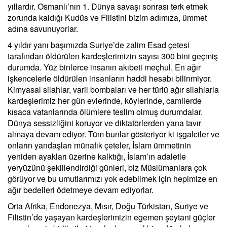
yıllardır. Osmanlı’nın 1. Dünya savaşı sonrası terk etmek
zorunda kaldığı Kudüs ve Filistini bizim adımıza, ümmet
adına savunuyorlar.
4 yıldır yanı başımızda Suriye’de zalim Esad çetesi
tarafından öldürülen kardeşlerimizin sayısı 300 bini geçmiş
durumda. Yüz binlerce insanın akıbeti meçhul. En ağır
işkencelerle öldürülen insanların haddi hesabı bilinmiyor.
Kimyasal silahlar, varil bombaları ve her türlü ağır silahlarla
kardeşlerimiz her gün evlerinde, köylerinde, camilerde
kısaca vatanlarında ölümlere teslim olmuş durumdalar.
Dünya sessizliğini koruyor ve diktatörlerden yana tavır
almaya devam ediyor. Tüm bunlar gösteriyor ki işgalciler ve
onların yandaşları münafık çeteler, İslam ümmetinin
yeniden ayakları üzerine kalktığı, İslam’ın adaletle
yeryüzünü şekillendirdiği günleri, biz Müslümanlara çok
görüyor ve bu umutlarımızı yok edebilmek için hepimize en
ağır bedelleri ödetmeye devam ediyorlar.
Orta Afrika, Endonezya, Mısır, Doğu Türkistan, Suriye ve
Filistin’de yaşayan kardeşlerimizin egemen şeytani güçler