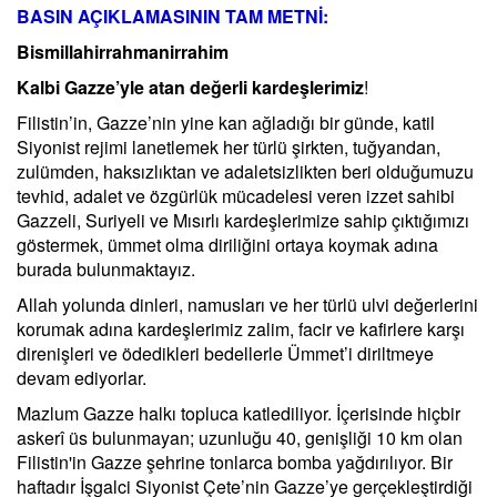
BASIN AÇIKLAMASININ TAM METNİ:
Bismillahirrahmanirrahim
Kalbi Gazze’yle atan değerli kardeşlerimiz
!
Filistin’in, Gazze’nin yine kan ağladığı bir günde, katil
Siyonist rejimi lanetlemek her türlü şirkten, tuğyandan,
zulümden, haksızlıktan ve adaletsizlikten beri olduğumuzu
tevhid, adalet ve özgürlük mücadelesi veren izzet sahibi
Gazzeli, Suriyeli ve Mısırlı kardeşlerimize sahip çıktığımızı
göstermek, ümmet olma diriliğini ortaya koymak adına
burada bulunmaktayız.
Allah yolunda dinleri, namusları ve her türlü ulvi değerlerini
korumak adına kardeşlerimiz zalim, facir ve kafirlere karşı
direnişleri ve ödedikleri bedellerle Ümmet’i diriltmeye
devam ediyorlar.
Mazlum Gazze halkı topluca katlediliyor. İçerisinde hiçbir
askerî üs bulunmayan; uzunluğu 40, genişliği 10 km olan
Filistin'in Gazze şehrine tonlarca bomba yağdırılıyor. Bir
haftadır İşgalci Siyonist Çete’nin Gazze’ye gerçekleştirdiği