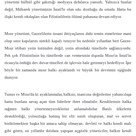
yönetimi bülbül gibi şakıttığı medyaya defalarca yansıdı. Yalnızca bunlar
değil, Mübarek yönetiminin İsrail'le olan sıkı dostluğu da ortada. Hatta bu
ilişki kendi ırkdaşları olan Filistinlilerin ölümü pahasına devam ediyor.
Mısır yönetimi, Gazzelilerin insani ihtiyaçlarını dahi temin etmelerine mani
olup sınır kapılarını sürekli kapalı tutuyor bu nedenle yıllardan beri Gazze-
Mısır irtibatı yerin üstünden değil, yerin altındaki tünellerle sağlanıyordu.
Pek çok Filistinlinin bu tünellerde can vermesinin dışında Mısır'ın İsrail'in
ricasıyla ördüğü dev duvar tünelleri de işlevsiz hale getirmeyi hedefliyor. İşte
böyle bir zamanda mısır halkı ayaklandı ve büyük bir devrimin eşiğinde
duruyor.
Tunus ve Mısır'da ki ayaklanmalar, halkını, inancına değerlerine yabancılaşa
hatta bunlara savaş açan tüm liderlere ibret olmalıdır. Kendilerinin halka
rağmen halkı yönetemeyeceklerini anlamalıdırlar. Batılı ülkelerin
desteklediği, yolsuzluğa batmış bir elit sınıfı oluşturan, mal ve servet
biriktirmekten başka bir amaca sahip olmayan; devleti ve halkı kendi malı
gibi gören, on yıllardır iktidara yapışan açgözlü yöneticiler, halkın kendi