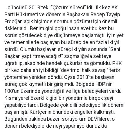
Üçüncüsü 2013’teki “Çözüm süreci” idi. İlk kez AK
Parti Hükümeti ve dönemin Başbakanı Recep Tayyip
Erdoğan açık biçimde sorunun çözümü için önemli
riskler aldı. Benim gibi çoğu insan evet bu kez bu
sorun çözülecek diye düşünmeye başlamıştı. İyi niyet
ve temennilerle başlayan bu süreç de en fazla iki yıl
sürdü. Olumlu başlayan süreç iki yılın sonunda “Seni
Başkan yaptırtmayacağız!” saçmalığıyla sekteye
uğratılıp, akabinde hendek çukurlarına gömüldü. PKK
bir kez daha en iyi bildiği “devrimci halk savaşı” terör
yöntemine yeniden döndü. Oysa 2013’te başlayan
süreç çok kıymetli bir girişimdi. Bölgede HDP’nin
100’ün üzerinde yönettiği il ve İlçe belediyeleri vardı.
Kısmî yerel özerklik gibi bir yönetimle birçok şeyi
yapabiliyorlardı. Bölgede çok dilli belediyecilik dönemi
başlamıştı. Kürtçenin önündeki engeller kalkmıştı.
Bugünden bakınca bazen soruyorum DEM’lilere, o
dönem belediyelerde neyi yapamıyordunuz da