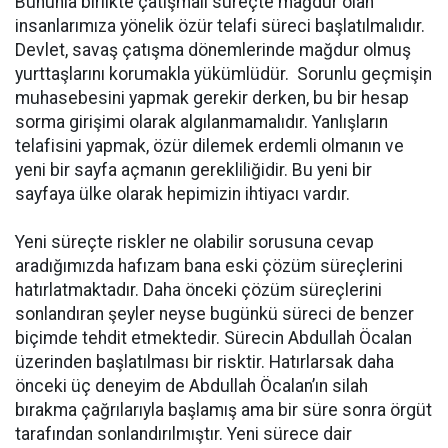
Bununla birlikte çatışmalı süreçte mağdur olan
insanlarımıza yönelik özür telafi süreci başlatılmalıdır.
Devlet, savaş çatışma dönemlerinde mağdur olmuş
yurttaşlarını korumakla yükümlüdür. Sorunlu geçmişin
muhasebesini yapmak gerekir derken, bu bir hesap
sorma girişimi olarak algılanmamalıdır. Yanlışların
telafisini yapmak, özür dilemek erdemli olmanın ve
yeni bir sayfa açmanın gerekliliğidir. Bu yeni bir
sayfaya ülke olarak hepimizin ihtiyacı vardır.
Yeni süreçte riskler ne olabilir sorusuna cevap
aradığımızda hafızam bana eski çözüm süreçlerini
hatırlatmaktadır. Daha önceki çözüm süreçlerini
sonlandıran şeyler neyse bugünkü süreci de benzer
biçimde tehdit etmektedir. Sürecin Abdullah Öcalan
üzerinden başlatılması bir risktir. Hatırlarsak daha
önceki üç deneyim de Abdullah Öcalan’ın silah
bırakma çağrılarıyla başlamış ama bir süre sonra örgüt
tarafından sonlandırılmıştır. Yeni sürece dair