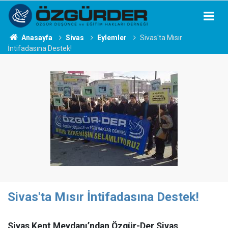
Anasayfa
Sivas
Eylemler
Sivas'ta Mısır
İntifadasına Destek!
Sivas'ta Mısır İntifadasına Destek!
Sivas Kent Meydanı’ndan Özgür-Der Sivas