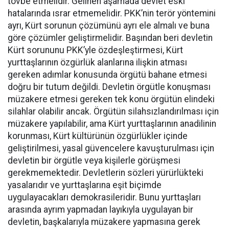
tövbe etmelidir. Gelinen aşamada devlet eski
hatalarında ısrar etmemelidir. PKK’nin terör yöntemini
ayrı, Kürt sorunun çözümünü ayrı ele almalı ve buna
göre çözümler geliştirmelidir. Başından beri devletin
Kürt sorununu PKK’yle özdeşleştirmesi, Kürt
yurttaşlarının özgürlük alanlarına ilişkin atması
gereken adımlar konusunda örgütü bahane etmesi
doğru bir tutum değildi. Devletin örgütle konuşması
müzakere etmesi gereken tek konu örgütün elindeki
silahlar olabilir ancak. Örgütün silahsızlandırılması için
müzakere yapılabilir, ama Kürt yurttaşlarının anadilinin
korunması, Kürt kültürünün özgürlükler içinde
geliştirilmesi, yasal güvencelere kavuşturulması için
devletin bir örgütle veya kişilerle görüşmesi
gerekmemektedir. Devletlerin sözleri yürürlükteki
yasalarıdır ve yurttaşlarına eşit biçimde
uygulayacakları demokrasileridir. Bunu yurttaşları
arasında ayrım yapmadan layıkıyla uygulayan bir
devletin, başkalarıyla müzakere yapmasına gerek