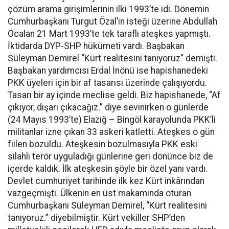
çözüm arama girişimlerinin ilki 1993’te idi. Dönemin
Cumhurbaşkanı Turgut Özal’ın isteği üzerine Abdullah
Öcalan 21 Mart 1993’te tek taraflı ateşkes yapmıştı.
İktidarda DYP-SHP hükümeti vardı. Başbakan
Süleyman Demirel “Kürt realitesini tanıyoruz” demişti.
Başbakan yardımcısı Erdal İnönü ise hapishanedeki
PKK üyeleri için bir af tasarısı üzerinde çalışıyordu.
Tasarı bir ay içinde meclise geldi. Biz hapishanede, “Af
çıkıyor, dışarı çıkacağız.” diye sevinirken o günlerde
(24 Mayıs 1993’te) Elazığ – Bingöl karayolunda PKK’li
militanlar izne çıkan 33 askeri katletti. Ateşkes o gün
fiilen bozuldu. Ateşkesin bozulmasıyla PKK eski
silahlı terör uyguladığı günlerine geri dönünce biz de
içerde kaldık. İlk ateşkesin şöyle bir özel yanı vardı.
Devlet cumhuriyet tarihinde ilk kez Kürt inkârından
vazgeçmişti. Ülkenin en üst makamında oturan
Cumhurbaşkanı Süleyman Demirel, “Kürt realitesini
tanıyoruz.” diyebilmiştir. Kürt vekiller SHP’den