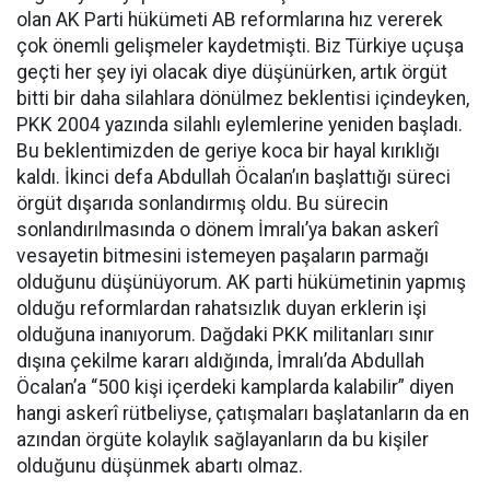
olan AK Parti hükümeti AB reformlarına hız vererek
çok önemli gelişmeler kaydetmişti. Biz Türkiye uçuşa
geçti her şey iyi olacak diye düşünürken, artık örgüt
bitti bir daha silahlara dönülmez beklentisi içindeyken,
PKK 2004 yazında silahlı eylemlerine yeniden başladı.
Bu beklentimizden de geriye koca bir hayal kırıklığı
kaldı. İkinci defa Abdullah Öcalan’ın başlattığı süreci
örgüt dışarıda sonlandırmış oldu. Bu sürecin
sonlandırılmasında o dönem İmralı’ya bakan askerî
vesayetin bitmesini istemeyen paşaların parmağı
olduğunu düşünüyorum. AK parti hükümetinin yapmış
olduğu reformlardan rahatsızlık duyan erklerin işi
olduğuna inanıyorum. Dağdaki PKK militanları sınır
dışına çekilme kararı aldığında, İmralı’da Abdullah
Öcalan’a “500 kişi içerdeki kamplarda kalabilir” diyen
hangi askerî rütbeliyse, çatışmaları başlatanların da en
azından örgüte kolaylık sağlayanların da bu kişiler
olduğunu düşünmek abartı olmaz.