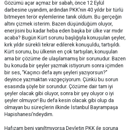
Gözümü açar açmaz bir sabah, önce 12 Eylül
darbesine uyandım, ardından PKK’nin 40 yıldır bir türlü
bitmeyen terör eylemlerine tanık oldum. Bu gerçeğin
altını çizmek isterim. Bazen düşündüğüm oluyor,
enerjisini bu kadar heba eden başka bir ülke var mıdır
acaba? Bugün Kürt sorunu başlığıyla konuşulan şeyler,
kırk yıldır sürekli tekrar edilerek konuşuldu, tartışıldı.
Kürt sorunu, bu ülkenin en çok tartışılan, konuşulan
ama bir çözüme de ulaşılamamış bir sorunudur. Bazen
bu konuda bir şeyler yazmak istiyorum sonra içimden
bir ses, “Kaçıncı defa aynı şeyleri yazıyorsun?”
deyince yazmaktan vazgeçiyorum. Çünkü bu sorun
esasında şöyle bir sorundur. Çözüme dair tam iyi
şeyler olacak gibi oluyor, sonra bir şey oluyor o iyi
şeyler olmuyor! Bu defa kesin olacak gibi olup da
olmayan bu süreçlerin ilkinde İstanbul Bayrampaşa
Hapishanesi’ndeydim.
Hafızam beni yanıltmıyorsa Devletin PKK ile soruna