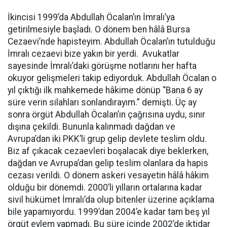
İkincisi 1999’da Abdullah Öcalan’ın İmralı’ya
getirilmesiyle başladı. O dönem ben hâlâ Bursa
Cezaevi’nde hapisteyim. Abdullah Öcalan’ın tutulduğu
İmralı cezaevi bize yakın bir yerdi. Avukatlar
sayesinde İmralı’daki görüşme notlarını her hafta
okuyor gelişmeleri takip ediyorduk. Abdullah Öcalan o
yıl çıktığı ilk mahkemede hâkime dönüp “Bana 6 ay
süre verin silahları sonlandırayım.” demişti. Üç ay
sonra örgüt Abdullah Öcalan’ın çağrısına uydu, sınır
dışına çekildi. Bununla kalınmadı dağdan ve
Avrupa’dan iki PKK’li grup gelip devlete teslim oldu.
Biz af çıkacak cezaevleri boşalacak diye beklerken,
dağdan ve Avrupa’dan gelip teslim olanlara da hapis
cezası verildi. O dönem askeri vesayetin hâlâ hâkim
olduğu bir dönemdi. 2000’li yılların ortalarına kadar
sivil hükümet İmralı’da olup bitenler üzerine açıklama
bile yapamıyordu. 1999’dan 2004’e kadar tam beş yıl
örgüt eylem yapmadı. Bu süre içinde 2002’de iktidar