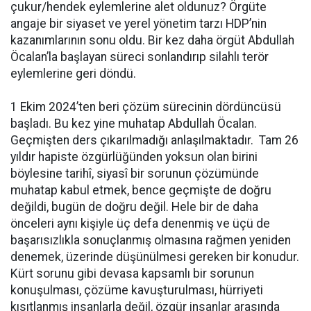
çukur/hendek eylemlerine alet oldunuz? Örgüte
angaje bir siyaset ve yerel yönetim tarzı HDP’nin
kazanımlarının sonu oldu. Bir kez daha örgüt Abdullah
Öcalan’la başlayan süreci sonlandırıp silahlı terör
eylemlerine geri döndü.
1 Ekim 2024’ten beri çözüm sürecinin dördüncüsü
başladı. Bu kez yine muhatap Abdullah Öcalan.
Geçmişten ders çıkarılmadığı anlaşılmaktadır. Tam 26
yıldır hapiste özgürlüğünden yoksun olan birini
böylesine tarihî, siyasî bir sorunun çözümünde
muhatap kabul etmek, bence geçmişte de doğru
değildi, bugün de doğru değil. Hele bir de daha
önceleri aynı kişiyle üç defa denenmiş ve üçü de
başarısızlıkla sonuçlanmış olmasına rağmen yeniden
denemek, üzerinde düşünülmesi gereken bir konudur.
Kürt sorunu gibi devasa kapsamlı bir sorunun
konuşulması, çözüme kavuşturulması, hürriyeti
kısıtlanmış insanlarla değil, özgür insanlar arasında