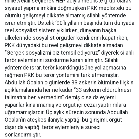
milletvekili seçilerek HEP adıyla mecliste grup olarak
siyaset yapma imkânı doğmuşken PKK meclisteki bu
olumlu gelişmeyi dikkate almamış silahlı yöntemde
ısrar etmiştir. Üstelik ’90’lı yılların başında tüm dünyada
reel sosyalist sistem yıkılırken, dünyanın başka
ülkelerinde sosyalist örgütler kendilerini kapatırken,
PKK dünyadaki bu reel gelişmeyi dikkate almadan
“Gerçek sosyalizmi biz temsil ediyoruz” diyerek silahlı
terör eylemlerini sürdürme kararı almıştır. Silahlı
yöntemde ısrar, terör kısırdöngüsüne yol açmasına
rağmen PKK bu terör yöntemini terk etmemiştir.
Abdullah Öcalan o günlerde 33 askerin ölümüne ilişkin
açıklamalarında her ne kadar “33 askerin öldürülmesi
talimatını ben vermedim” demiş olsa da eylemi
yapanlar kınanmamış ve örgüt içi cezai yaptırımlara
uğramamışlardır. Üç aylık sürecin sonunda Abdullah
Öcalan’ın ateşkes ilanıyla yaptığı bu girişimi, örgüt
dışarıda yaptığı terör eylemleriyle süreci
sonlandırmıştır.