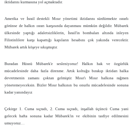
iktidarını kurmasına yol açmaktadır.
Amerika ve İsrail destekli Mısır yönetimi iktidarını sürdürmekte ısrarlı
görünse de halkın ısrarı karşısında dayanması mümkün değildir. Mübarek
ülkesinde yaptığı adaletsizliklerin, İsrail'in bombaları altında inleyen
Filistinlilere karşı kapattığı kapıların hesabını çok yakında verecektir.
Mübarek artık köşeye sıkışmıştır.
Buradan Hüsnü Mübarek'e sesleniyoruz! Halkın hak ve özgürlük
mücadelesinde daha fazla direnme. Artık koltuğu bırakıp iktidarı halka
devretmenin zamanı çoktan gelmiştir. Mısır'ı Mısır halkına rağmen
yönetemeyeceksin. Bizler Mısır halkının bu onurlu mücadelesinde sonuna
kadar yanındayız
Çekirge 1. Cuma sıçradı, 2. Cuma sıçradı, inşallah üçüncü Cuma yani
gelecek hafta sonuna kadar Mübarek'in ve ekibinin tasfiye edilmesini
umuyoruz…