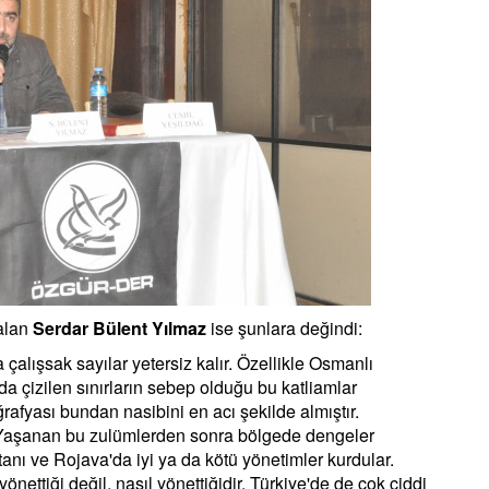
alan
Serdar Bülent Yılmaz
ise şunlara değindi:
alışsak sayılar yetersiz kalır. Özellikle Osmanlı
 çizilen sınırların sebep olduğu bu katliamlar
ğrafyası bundan nasibini en acı şekilde almıştır.
. Yaşanan bu zulümlerden sonra bölgede dengeler
tanı ve Rojava'da iyi ya da kötü yönetimler kurdular.
ettiği değil, nasıl yönettiğidir. Türkiye'de de çok ciddi