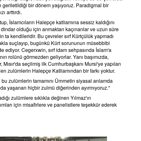
n geriletildiği bir dönem yaşıyoruz. Paradigmal bir
ı arttırdı.
up, İslamcıların Halepçe katliamına sessiz kaldığını
rf dindar olduğu için anmaktan kaçınanlar ve uzun süre
 ta kendileridir. Bu çevreler sırf Kürtçülük yapmadı
makla suçlayıp, bugünkü Kürt sorununun müsebbibi
ade ediyor. Cegerxwin, sırf idam sehpasında İslam'a
ının rolünü görmezden geliyorlar. Yanı başımızda,
, Mısır'da seçilmiş ilk Cumhurbaşkanı Mursi'ye yapılan
n zulümlerin Halepçe Katliamından bir farkı yoktur.
an bu zulümlerin tamamını Ümmetin siyasal anlamda
da yaşanan hiçbir zulmü diğerinden ayırmıyoruz."
ğı zulümlere sıklıkla değinen Yılmaz'ın
ları için misafirlere ve panelistlere teşekkür ederek