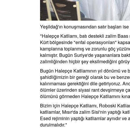
Yeşildağ'ın konuşmasından satır başları ise 
"Halepçe Katliamı, batı destekli zalim Baas
Kürt bölgesinde "enfal operasyonları" kapsa
kamplarına toplanmış ve zorunlu göç yüzün
kalmıştır. Bugün Suriye'de yaşananlara ba
zalimliğinden hiçbir şey eksilmediğini görüy
Bugün Halepçe Katliamının yıl dönümü ve bizl
şahidliğimizin bir gereği olarak bu ve benze
kalınmaması gerektiğini dile getiriyoruz. An
ölümler üzerinden siyasi rant devşirmeye ça
ölümünü görmeden Halepçe Katliamını kınama
Bizim için Halepçe Katliamı, Roboski Katlia
katliamlar, Mısır'da zalim Sisi'nin yaptığı katli
Esed rejiminin yaptığı katliamlar aynıdır ve
durulmalıdır."