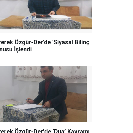
verek Özgür-Der'de 'Siyasal Bilinç'
nusu İşlendi
verek Özgür-Der’de ‘Dua’ Kavramı