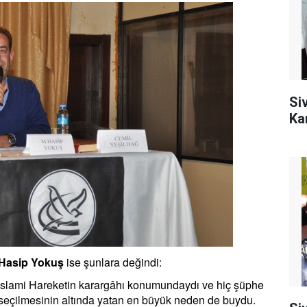
Si
Ka
Hasip Yokuş
ise şunlara değindi:
ı İslami Hareketin karargâhı konumundaydı ve hiç şüphe
n seçilmesinin altında yatan en büyük neden de buydu.