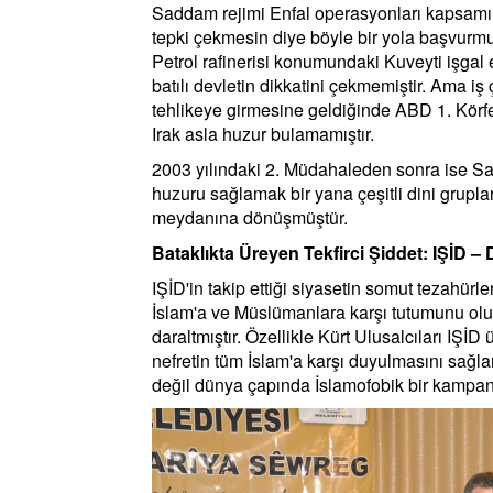
Saddam rejimi Enfal operasyonları kapsamın
tepki çekmesin diye böyle bir yola başvurmuş
Petrol rafinerisi konumundaki Kuveyti işgal
batılı devletin dikkatini çekmemiştir. Ama iş
tehlikeye girmesine geldiğinde ABD 1. Körfe
Irak asla huzur bulamamıştır.
2003 yılındaki 2. Müdahaleden sonra ise Sa
huzuru sağlamak bir yana çeşitli dini gruplar
meydanına dönüşmüştür.
Bataklıkta Üreyen Tekfirci Şiddet: IŞİD –
IŞİD'in takip ettiği siyasetin somut tezahürle
İslam'a ve Müslümanlara karşı tutumunu olu
daraltmıştır. Özellikle Kürt Ulusalcıları IŞİD
nefretin tüm İslam'a karşı duyulmasını sağl
değil dünya çapında İslamofobik bir kampa