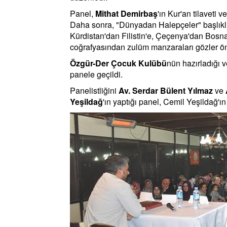
Panel,
Mithat Demirbaş
'ın Kur'an tilaveti ve
Daha sonra, "Dünyadan Halepçeler" başlıklı
Kürdistan'dan Filistin'e, Çeçenya'dan Bosn
coğrafyasından zulüm manzaraları gözler ön
Özgür-Der Çocuk Kulübü
nün hazırladığı 
panele geçildi.
Panelistliğini
Av. Serdar Bülent Yılmaz
ve
Yeşildağ
'ın yaptığı panel, Cemil Yeşildağ'ı