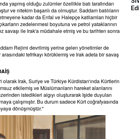
Si
da yapmış olduğu zulümler özellikle batı tarafından
Edi
tur ve nitekim başarılı da olmuştur. Saddam batılıların
 etmeyene kadar da Enfal ve Halepçe katliamları hiçbir
 çıkarların zedelenmesi boyutuna ve petrol yataklarının
z savaşı ile Irak'a müdahale etmiş ve bu tarihten sonra
ddam Rejimi devrilmiş yerine gelen yönetimler de
 arasındaki tefrikayı körüklemiş ve Irak adeta bir savaş
 DAİŞ
ri olarak Irak, Suriye ve Türkiye Kürdistan'ında Kürtlerin
msuz etkilemiş ve Müslümanların hareket alanlarını
 üzerinden istedikleri algıyı oluşturarak Işide duyulan
amaya çalışmıştır. Bu durum sadece Kürt coğrafyasında
nyaya dönüşmüştür."