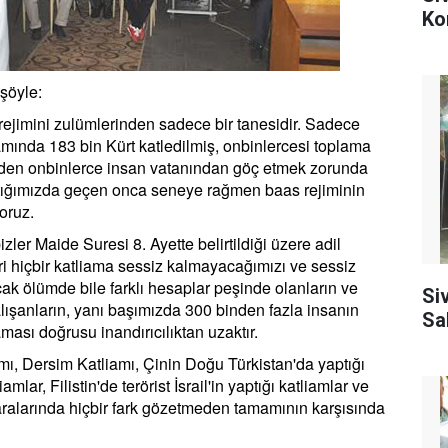
Ko
şöyle:
 rejimini zulümlerinden sadece bir tanesidir. Sadece
mında 183 bin Kürt katledilmiş, onbinlercesi toplama
den onbinlerce insan vatanından göç etmek zorunda
ktığımızda geçen onca seneye rağmen baas rejiminin
oruz.
er Maide Suresi 8. Ayette belirtildiği üzere adil
ri hiçbir katliama sessiz kalmayacağımızı ve sessiz
cak ölümde bile farklı hesaplar peşinde olanların ve
Si
lışanların, yanı başımızda 300 binden fazla insanın
Sa
sı doğrusu inandırıcılıktan uzaktır.
mı, Dersim Katliamı, Çinin Doğu Türkistan'da yaptığı
amlar, Filistin'de terörist İsrail'in yaptığı katliamlar ve
 aralarında hiçbir fark gözetmeden tamamının karşısında