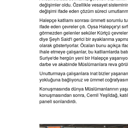
değişimler oldu. Özellikle vesayet sistemini
değişimi ifade eden çözüm süreci umutlarımız
Halepçe katliamı sonrası ümmeti sorumlu tut
ifade eden çevreler çıtı. Oysa Halepçe'yi sı
görmezden gelenler seküler Kürtçü çevrelerin
diye Şeyh Said'i gerici bir ayaklanma yap
olarak gösteriyorlar. Öcalan bunu açıkça if
ihale etmeye çalışanlar, bu katliamlarda bat
Suriye'de hergün yeni bir Halepçe yaşanıyor
darbe ve akabinde Müslümanlara reva görüle
Unutturmaya çalışanlara inat bizler yaşan
yokluğuna bağlıyoruz ve ümmet coğrafyasın
Konuşmasında dünya Müslümanlarının yaşadı
konuşmasından sonra, Cemil Yeşildağ, katılım
paneli sonlandırdı.