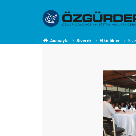
Anasayfa
Siverek
Etkinlikler
Sive