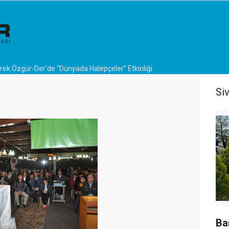
rek Özgür-Der'de “Dünyada Halepçeler” Etkinliği
Si
Ba