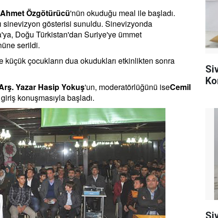
Ahmet Özgötürücü
'nün okuduğu meal ile başladı.
 sinevizyon gösterisi sunuldu. Sinevizyonda
a'ya, Doğu Türkistan'dan Suriye'ye ümmet
üne serildi.
ve küçük çocukların dua okudukları etkinlikten sonra
Si
Ko
Arş. Yazar Hasip Yokuş
'un, moderatörlüğünü ise
Cemil
n giriş konuşmasıyla başladı.
Si