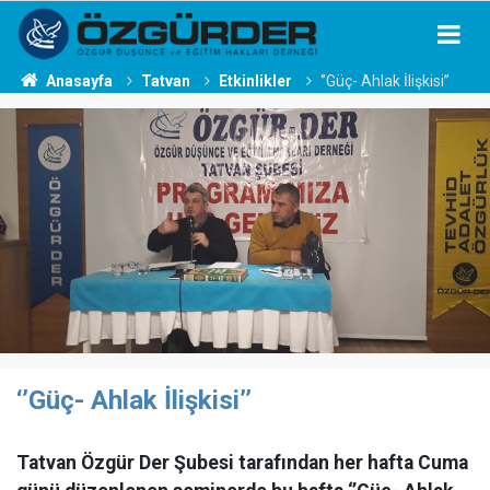
Anasayfa
Tatvan
Etkinlikler
‘’Güç- Ahlak İlişkisi’’
‘’Güç- Ahlak İlişkisi’’
Tatvan Özgür Der Şubesi tarafından her hafta Cuma