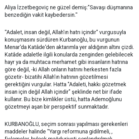
Aliya İzzetbegoviç ne güzel demiş:"Savaşı düşmanına
benzediğin vakit kaybedersin.''
''Adalet, insan değil, Allah'ın hatrı içindir" vurgusuyla
konuşmasını sürdüren Kurbanoğlu, bu vurgunun
Menar'da Katâde'den aktarımla yer aldığının altını çizdi.
Katâde adaletle ilgili konularda zenginden gelebilecek
hayr ya da muhtaca merhamet gibi insanların hatrına
göre değil, -ki Allah onların hatrını herkesten fazla
gözetir- bizatihi Allah'ın hatrının gözetilmesi
gerektiğini vurgular. Hatta "Adaleti, hakkı gözetmek
insan için değil Allah içindir" şeklinde net bir ifade
kullanır. Bu bize kimlikler üstü, hatta Ademoğlunu
gözetmeyi aşan bir perspektif sunmaktadır.
KURBANOĞLU, seçim sonrası yapılması gerekenleri
maddeler halinde ''Yargı reformuna gidilmeli, ,