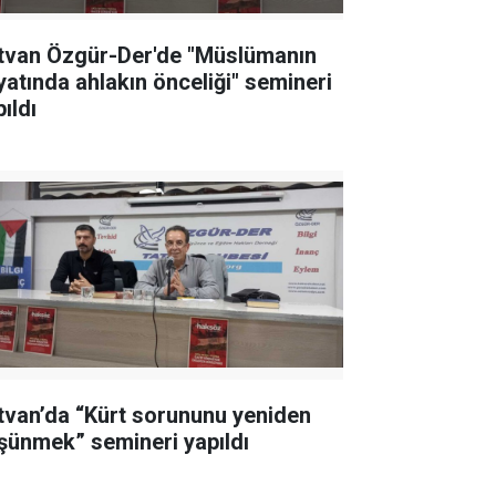
tvan Özgür-Der'de "Müslümanın
yatında ahlakın önceliği" semineri
ıldı
tvan’da “Kürt sorununu yeniden
şünmek” semineri yapıldı