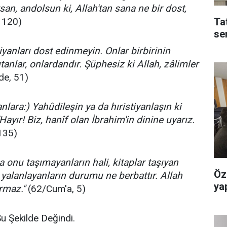
an, andolsun ki, Allah'tan sana ne bir dost,
 120)
Ta
se
tiyanları dost edinmeyin. Onlar birbirinin
utanlar, onlardandır. Şüphesiz ki Allah, zâlimler
de, 51)
nlara:) Yahûdileşin ya da hıristiyanlaşın ki
'Hayır! Biz, hanîf olan İbrahim'in dinine uyarız.
135)
ra onu taşımayanların hali, kitaplar taşıyan
Öz
ni yalanlayanların durumu ne berbattır. Allah
yap
ırmaz."
(62/Cum'a, 5)
Şu Şekilde Değindi.