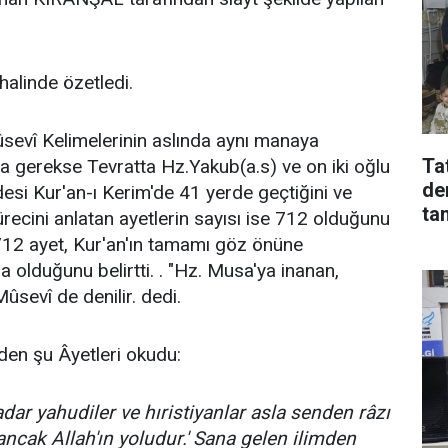
halinde özetledi.
 Mûsevî Kelimelerinin aslında aynı manaya
Tat
da gerekse Tevratta Hz.Yakub(a.s) ve on iki oğlu
de
 ifadesi Kur'an-ı Kerim'de 41 yerde geçtiğini ve
ta
ürecini anlatan ayetlerin sayısı ise 712 olduğunu
 712 ayet, Kur'an'ın tamamı göz önüne
a olduğunu belirtti. . "Hz. Musa'ya inanan,
ûsevî de denilir. dedi.
eden şu Âyetleri okudu:
dar yahudiler ve hıristiyanlar asla senden râzı
 ancak Allah'ın yoludur.' Sana gelen ilimden