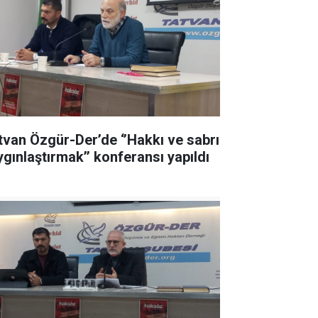
tvan Özgür-Der’de ‘’Hakkı ve sabrı
ygınlaştırmak’’ konferansı yapıldı