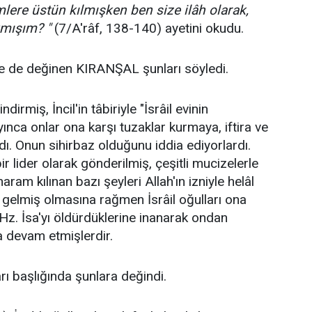
emlere üstün kılmışken ben size ilâh olarak,
akmışım? "
(7/A'râf, 138-140) ayetini okudu.
kiye de değinen KIRANŞAL şunları söyledi.
ndirmiş, İncil'in tâbiriyle "İsrâil evinin
ınca onlar ona karşı tuzaklar kurmaya, iftira ve
. Onun sihirbaz olduğunu iddia ediyorlardı.
r lider olarak gönderilmiş, çeşitli mucizelerle
am kılınan bazı şeyleri Allah'ın izniyle helâl
n gelmiş olmasına rağmen İsrâil oğulları ona
Hz. İsa'yı öldürdüklerine inanarak ondan
a devam etmişlerdir.
rı başlığında şunlara değindi.