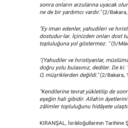
sonra onların arzularına uyacak olurs
ne de bir yardımcı vardır."
(2/Bakara,
"Ey iman edenler, yahudileri ve hıris
dostudur-lar. İçinizden onları dost t
topluluğuna yol göstermez. "
(5/Mâi
"(Yahudiler ve hıristiyanlar, müslüma
doğru yolu bulasınız, dediler. De ki: 
O, müşriklerden değildi."
(2/Bakara, 
"Kendilerine tevrat yükletilip de son
eşeğin hali gibidir. Allah'ın âyetleri
zâlimler topluluğunu hidâyete ulaşt
KIRANŞAL, İsrâiloğullarının Tarihine 