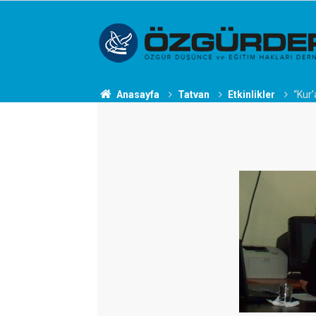
Anasayfa
Tatvan
Etkinlikler
“Kur