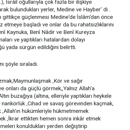
srâil oğullarıyla çok fazla bir ilişkiye
arak bulundukları yerler, Medine ve Hayber’ di .
 gittikçe güçlenmesi Medine'de İslâm'dan önce
ız etmeye başladı ve onlar da bu rahatsızlıklarını
 Benî Kaynuka, Benî Nâdir ve Benî Kureyza
aları ve yaptıkları hatalardan dolayı
 yada sürgün edildiğini belirtti.
i şöyle sıraladı.
bozmak,Maymunlaşmak ,Kör ve sağır
e onları da güçlü görmek,,Yalnız Allah'a
n buzağıya (altına, elleriyle yaptıkları heykele
e nankörlük ,Cihad ve savaş görevinden kaçmak,
,Allah'ın hükümleriyle hükmetmemek
k ,İkrar ettikten hemen sonra inkâr etmek
imeleri konuldukları yerden değiştirip