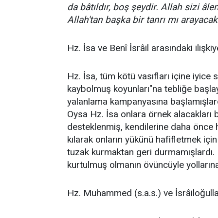
da bâtıldır, boş şeydir. Allah sizi âl
Allah'tan başka bir tanrı mı arayac
Hz. İsa ve Benî İsrâil arasındaki iliş
Hz. İsa, tüm kötü vasıfları içine iyice si
kaybolmuş koyunları"na tebliğe başlay
yalanlama kampanyasına başlamışlardı
Oysa Hz. İsa onlara örnek alacakları bi
desteklenmiş, kendilerine daha önce har
kılarak onların yükünü hafifletmek içi
tuzak kurmaktan geri durmamışlardı. 
kurtulmuş olmanın övüncüyle yolların
Hz. Muhammed (s.a.s.) ve İsrâiloğulla