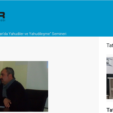
’an’da Yahudiler ve Yahudileşme” Semineri
Ta
Ta