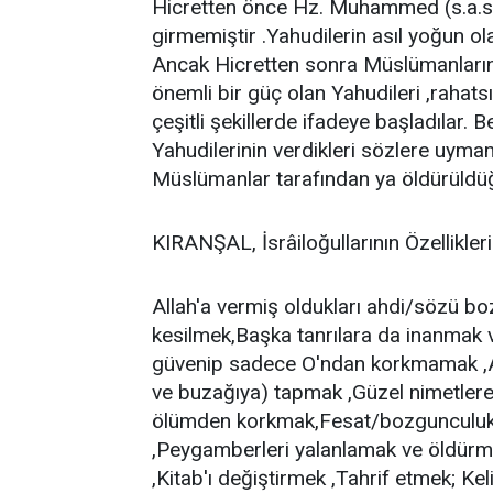
Hicretten önce Hz. Muhammed (s.a.s.), İ
girmemiştir .Yahudilerin asıl yoğun ol
Ancak Hicretten sonra Müslümanların
önemli bir güç olan Yahudileri ,rahats
çeşitli şekillerde ifadeye başladılar.
Yahudilerinin verdikleri sözlere uymam
Müslümanlar tarafından ya öldürüldüğü
KIRANŞAL, İsrâiloğullarının Özelliklerin
Allah'a vermiş oldukları ahdi/sözü 
kesilmek,Başka tanrılara da inanmak v
güvenip sadece O'ndan korkmamak ,Altı
ve buzağıya) tapmak ,Güzel nimetler
ölümden korkmak,Fesat/bozgunculuk 
,Peygamberleri yalanlamak ve öldürme
,Kitab'ı değiştirmek ,Tahrif etmek; Kel