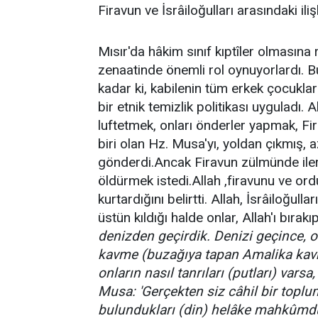
Firavun ve İsrâiloğulları arasındaki ili
Mısır'da hâkim sınıf kıptîler olmasına 
zenaatinde önemli rol oynuyorlardı. Bu
kadar ki, kabilenin tüm erkek çocukla
bir etnik temizlik politikası uyguladı
luftetmek, onları önderler yapmak, Fi
biri olan Hz. Musa'yı, yoldan çıkmış, 
gönderdi.Ancak Firavun zülmünde iler
öldürmek istedi.Allah ,firavunu ve o
kurtardığını belirtti. Allah, İsrâiloğull
üstün kıldığı halde onlar, Allah'ı bırakı
denizden geçirdik. Denizi geçince, or
kavme (buzağıya tapan Amalika kavmi
onların nasıl tanrıları (putları) varsa,
Musa: 'Gerçekten siz câhil bir toplu
bulundukları (din) helâke mahkûmdur,