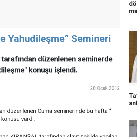
dö
ma
 ve Yahudileşme” Semineri
 tarafından düzenlenen seminerde
dileşme" konuşu işlendi.
28 Ocak 2012
Ta
anl
an düzenlenen Cuma seminerinde bu hafta ‘’
 konusu vardı.
inan KIRANŞAL tarafından slayt şekilde yapılan