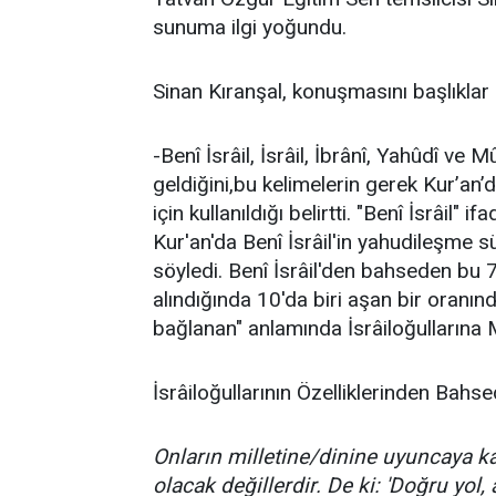
sunuma ilgi yoğundu.
Sinan Kıranşal, konuşmasını başlıklar 
-Benî İsrâil, İsrâil, İbrânî, Yahûdî ve
geldiğini,bu kelimelerin gerek Kur’an’
için kullanıldığı belirtti. "Benî İsrâil"
Kur'an'da Benî İsrâil'in yahudileşme s
söyledi. Benî İsrâil'den bahseden bu
alındığında 10'da biri aşan bir oranınd
bağlanan" anlamında İsrâiloğullarına M
İsrâiloğullarının Özelliklerinden Bahs
Onların milletine/dinine uyuncaya ka
olacak değillerdir. De ki: 'Doğru yol,