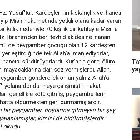
 Hz. Yusuf'tur. Kardeşlerinin kıskançlık ve ihaneti
yıp Mısır hükümetinde yetkili olana kadar varan
 kıtlık nedeniyle 70 kişilik bir kafileyle Mısır'a
rı Hz. İbrahim'den beri tevhid akidesine inanan
Tümü de peygamber çocuğu olan 12 kardeşten
yerleştirdiğinde tek Allah'a iman ediyorlar,
 inancını sürdürüyorlardı. Kur'an'a göre, ölüm
Ta
ya
ılmayacaklarına dair söz vermişlerdi. Allah,
 peygamber göndererek onları yalnız Allah'a
if" yoluna döndürmeye çalışmıştır. Fakat
ları genellikle kötü gitmiş, peygamberlerini
 hatta öldürmekten geri durmamışlardır.
 bir peygamber, hoşlarına gitmeyen bir şey
yalanlamışlar, kimini de öldürmüşlerdir."
i okudu.