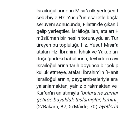
İsrâiloğullarından Mısır'a ilk yerleşen
sebebiyle Hz. Yusuf'un esaretle başla
serüveni sonucunda, Filistin'de çıkan bir
gelip yerleştiler. İsrâiloğulları, atala
müslüman bir neslin torunuydular. 
üreyen bu topluluğu Hz. Yusuf Mısır'a 
ataları Hz. İbrahim, İshak ve Yakub'un
döşeğindeki babalarına, tevhidden ayr
İsrailoğullarına tarih boyunca birçok
kulluk etmeye, ataları İbrahim'in "Han
İsrailoğullarının, peygamberleriyle ara
yalanlamaktan, yalnız bırakmaktan ve
Kur'an'ın anlatımıyla
"onlara ne zaman
getirse büyüklük taslamışlar, kimini 
(2/Bakara, 87; 5/Mâide, 70)
ayetlerin