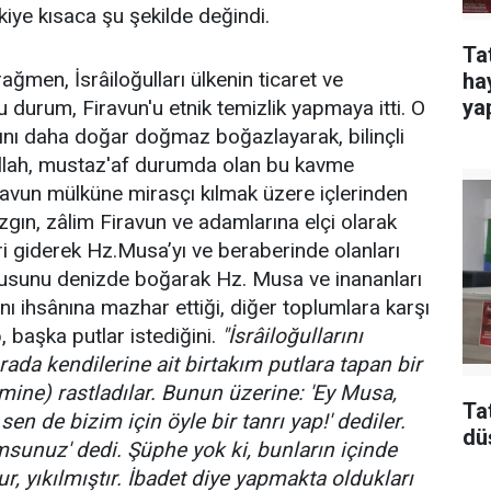
şkiye kısaca şu şekilde değindi.
Ta
rağmen, İsrâiloğulları ülkenin ticaret ve
ha
yap
 durum, Firavun'u etnik temizlik yapmaya itti. O
rını daha doğar doğmaz boğazlayarak, bilinçli
. Allah, mustaz'af durumda olan bu kavme
ravun mülküne mirasçı kılmak üzere içlerinden
azgın, zâlim Firavun ve adamlarına elçi olarak
i giderek Hz.Musa’yı ve beraberinde olanları
rdusunu denizde boğarak Hz. Musa ve inananları
arını ihsânına mazhar ettiği, diğer toplumlara karşı
p, başka putlar istediğini.
"İsrâiloğullarını
ada kendilerine ait birtakım putlara tapan bir
ne) rastladılar. Bunun üzerine: 'Ey Musa,
Ta
 sen de bizim için öyle bir tanrı yap!' dediler.
dü
msunuz' dedi. Şüphe yok ki, bunların içinde
 yıkılmıştır. İbadet diye yapmakta oldukları