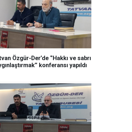
tvan Özgür-Der’de ‘’Hakkı ve sabrı
ygınlaştırmak’’ konferansı yapıldı