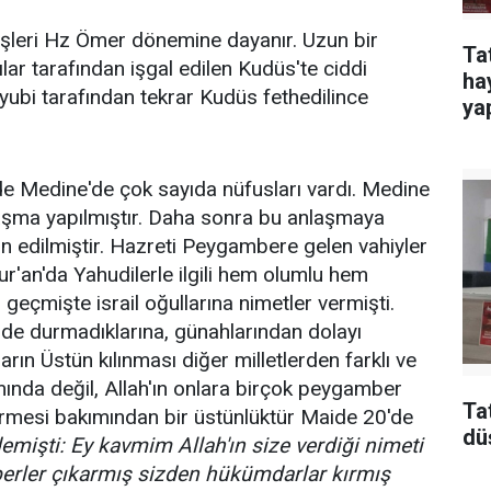
rişleri Hz Ömer dönemine dayanır. Uzun bir
Ta
ar tarafından işgal edilen Kudüs'te ciddi
ha
yyubi tarafından tekrar Kudüs fethedilince
yap
 Medine'de çok sayıda nüfusları vardı. Medine
anlaşma yapılmıştır. Daha sonra bu anlaşmaya
 edilmiştir. Hazreti Peygambere gelen vahiyler
. Kur'an'da Yahudilerle ilgili hem olumlu hem
 geçmişte israil oğullarına nimetler vermişti.
zde durmadıklarına, günahlarından dolayı
ların Üstün kılınması diğer milletlerden farklı ve
mında değil, Allah'ın onlara birçok peygamber
Ta
ermesi bakımından bir üstünlüktür Maide 20'de
dü
mişti: Ey kavmim Allah'ın size verdiği nimeti
berler çıkarmış sizden hükümdarlar kırmış