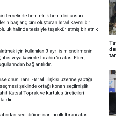
biri temelinde hem etnik hem dini unsuru
erin başlangıcını oluşturan İsrail Kavmi bir
luluk halinde tesisiyle teşekkür etmiş bir etnik
Tat
de
atmak için kullanılan 3 ayrı isimlendirmenin
ta
r şahıs veya kavimle İbrahim'in atası Eber,
ullarından bağlantılıdır.
 ise onun Tanrı -Israil ilişkisi üzerine yaptığı
i seçmesi şeklinde ortağı konan seçilmişlik
ahit Kutsal Toprak ve kurtuluş üreticileri
ardır.
fından seçildiğine inanılan ilk İbrani atası