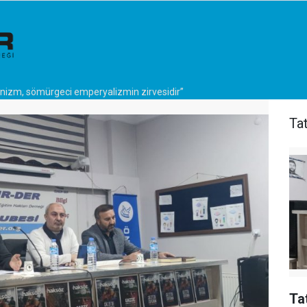
onizm, sömürgeci emperyalizmin zirvesidir”
Ta
Ta