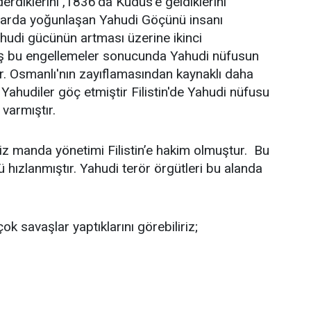
rdiklerini ,1836'da Kudüs'e geldiklerini
ıllarda yoğunlaşan Yahudi Göçünü insanı
ahudi gücünün artması üzerine ikinci
ş bu engellemeler sonucunda Yahudi nüfusun
r. Osmanlı'nın zayıflamasından kaynaklı daha
le Yahudiler göç etmiştir Filistin'de Yahudi nüfusu
varmıştır.
iz manda yönetimi Filistin’e hakim olmuştur. Bu
 hızlanmıştır. Yahudi terör örgütleri bu alanda
çok savaşlar yaptıklarını görebiliriz;