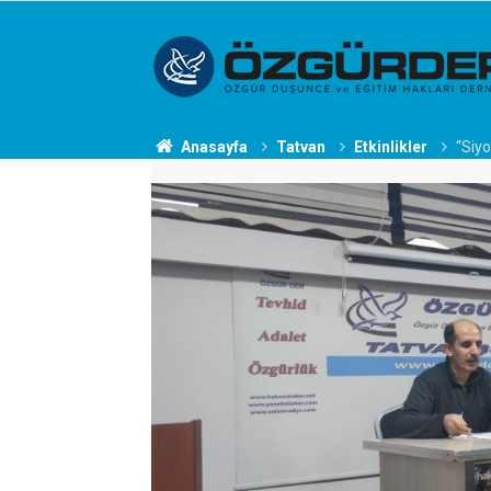
Anasayfa
Tatvan
Etkinlikler
“Siy