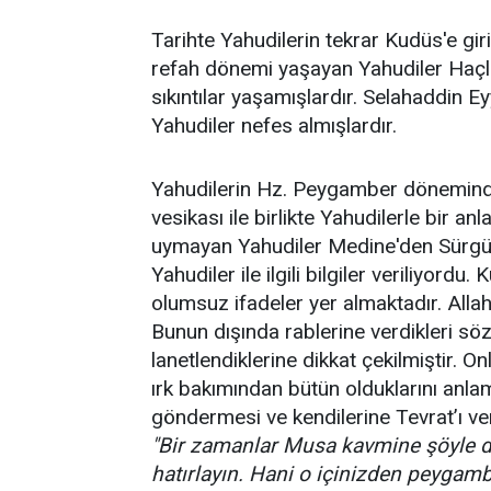
Tarihte Yahudilerin tekrar Kudüs'e gi
refah dönemi yaşayan Yahudiler Haçlıl
sıkıntılar yaşamışlardır. Selahaddin E
Yahudiler nefes almışlardır.
Yahudilerin Hz. Peygamber döneminde
vesikası ile birlikte Yahudilerle bir 
uymayan Yahudiler Medine'den Sürgün
Yahudiler ile ilgili bilgiler veriliyordu
olumsuz ifadeler yer almaktadır. Allah
Bunun dışında rablerine verdikleri sö
lanetlendiklerine dikkat çekilmiştir. On
ırk bakımından bütün olduklarını anla
göndermesi ve kendilerine Tevrat’ı v
"Bir zamanlar Musa kavmine şöyle de
hatırlayın. Hani o içinizden peygam