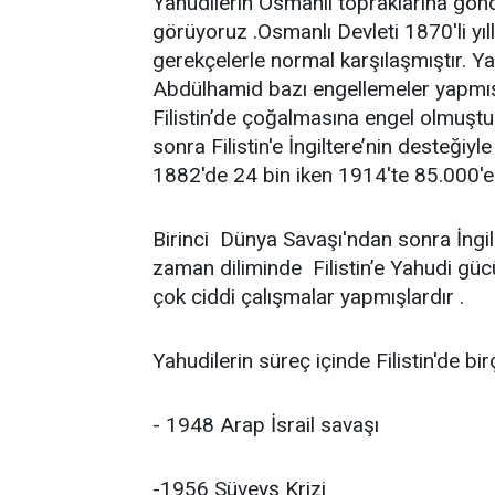
Yahudilerin Osmanlı topraklarına gönde
görüyoruz .Osmanlı Devleti 1870'li y
gerekçelerle normal karşılaşmıştır. Y
Abdülhamid bazı engellemeler yapmı
Filistin’de çoğalmasına engel olmuştu
sonra Filistin'e İngiltere’nin desteğiy
1882'de 24 bin iken 1914'te 85.000'e 
Birinci Dünya Savaşı'ndan sonra İngil
zaman diliminde Filistin’e Yahudi gücü
çok ciddi çalışmalar yapmışlardır .
Yahudilerin süreç içinde Filistin'de bir
- 1948 Arap İsrail savaşı
-1956 Süveyş Krizi