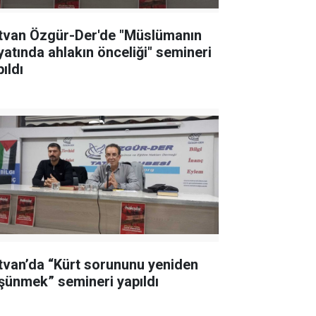
tvan Özgür-Der'de "Müslümanın
yatında ahlakın önceliği" semineri
ıldı
tvan’da “Kürt sorununu yeniden
şünmek” semineri yapıldı