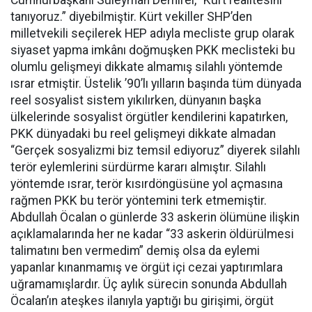
Cumhurbaşkanı Süleyman Demirel, “Kürt realitesini
tanıyoruz.” diyebilmiştir. Kürt vekiller SHP’den
milletvekili seçilerek HEP adıyla mecliste grup olarak
siyaset yapma imkânı doğmuşken PKK meclisteki bu
olumlu gelişmeyi dikkate almamış silahlı yöntemde
ısrar etmiştir. Üstelik ’90’lı yılların başında tüm dünyada
reel sosyalist sistem yıkılırken, dünyanın başka
ülkelerinde sosyalist örgütler kendilerini kapatırken,
PKK dünyadaki bu reel gelişmeyi dikkate almadan
“Gerçek sosyalizmi biz temsil ediyoruz” diyerek silahlı
terör eylemlerini sürdürme kararı almıştır. Silahlı
yöntemde ısrar, terör kısırdöngüsüne yol açmasına
rağmen PKK bu terör yöntemini terk etmemiştir.
Abdullah Öcalan o günlerde 33 askerin ölümüne ilişkin
açıklamalarında her ne kadar “33 askerin öldürülmesi
talimatını ben vermedim” demiş olsa da eylemi
yapanlar kınanmamış ve örgüt içi cezai yaptırımlara
uğramamışlardır. Üç aylık sürecin sonunda Abdullah
Öcalan’ın ateşkes ilanıyla yaptığı bu girişimi, örgüt