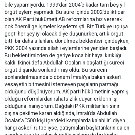
bile yapamıyordu. 1999’dan 2004’e kadar tam beş yıl
örgüt eylem yapmadı. Bu süre içinde 2002’de iktidar
olan AK Parti hükümeti AB reformlarına hız vererek
çok önemli gelişmeler kaydetmişti. Biz Türkiye uçuşa
geçti her şey iyi olacak diye düşünürken, artık örgüt
bitti bir daha silahlara dönülmez beklentisi içindeyken,
PKK 2004 yazında silahlı eylemlerine yeniden başladı.
Bu beklentimizden de geriye koca bir hayal kırıklığı
kaldı. İkinci defa Abdullah Öcalan’ın başlattığı süreci
örgüt dışarıda sonlandırmış oldu. Bu sürecin
sonlandırılmasında o dönem İmralı’ya bakan askerî
vesayetin bitmesini istemeyen paşaların parmağı
olduğunu düşünüyorum. AK parti hükümetinin yapmış
olduğu reformlardan rahatsızlık duyan erklerin işi
olduğuna inanıyorum. Dağdaki PKK militanları sınır
dışına çekilme kararı aldığında, İmralı’da Abdullah
Öcalan’a “500 kişi içerdeki kamplarda kalabilir” diyen
hangi askerî rütbeliyse, çatışmaları başlatanların da en