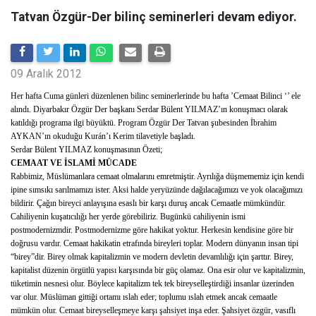
Tatvan Özgür-Der bilinç seminerleri devam ediyor.
09 Aralık 2012
Her hafta Cuma günleri düzenlenen bilinc seminerlerinde bu hafta ’Cemaat Bilinci ‘’ ele
alındı. Diyarbakır Özgür Der başkanı Serdar Bülent YILMAZ’ın konuşmacı olarak
katıldığı programa ilgi büyüktü. Program Özgür Der Tatvan şubesinden İbrahim
AYKAN’ın okuduğu Kurán’ı Kerim tilavetiyle başladı.
Serdar Bülent YILMAZ konuşmasının Özeti;
CEMAAT VE İSLAMİ MÜCADE
Rabbimiz, Müslümanlara cemaat olmalarını emretmiştir. Ayrılığa düşmememiz için kendi
ipine sımsıkı sarılmamızı ister. Aksi halde yeryüzünde dağılacağımızı ve yok olacağımızı
bildirir. Çağın bireyci anlayışına esaslı bir karşı duruş ancak Cemaatle mümkündür.
Cahiliyenin kuşatıcılığı her yerde görebiliriz. Bugünkü cahiliyenin ismi
postmodernizmdir. Postmodernizme göre hakikat yoktur. Herkesin kendisine göre bir
doğrusu vardır. Cemaat hakikatin etrafında bireyleri toplar. Modern dünyanın insan tipi
“birey”dir. Birey olmak kapitalizmin ve modern devletin devamlılığı için şarttır. Birey,
kapitalist düzenin örgütlü yapısı karşısında bir güç olamaz. Ona esir olur ve kapitalizmin,
tüketimin nesnesi olur. Böylece kapitalizm tek tek bireyselleştirdiği insanlar üzerinden
var olur. Müslüman gittiği ortamı ıslah eder; toplumu ıslah etmek ancak cemaatle
mümkün olur. Cemaat bireyselleşmeye karşı şahsiyet inşa eder. Şahsiyet özgür, vasıflı