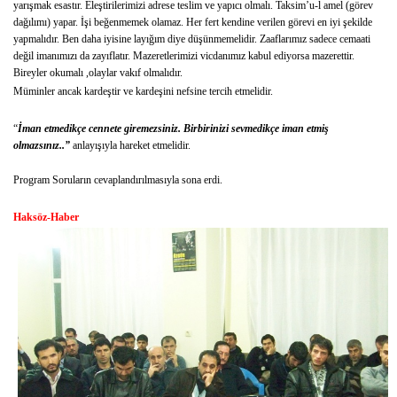
yarışmak esastır. Eleştirilerimizi adrese teslim ve yapıcı olmalı. Taksim’u-l amel (görev
dağılımı) yapar. İşi beğenmemek olamaz. Her fert kendine verilen görevi en iyi şekilde
yapmalıdır. Ben daha iyisine layığım diye düşünmemelidir. Zaaflarımız sadece cemaati
değil imanımızı da zayıflatır. Mazeretlerimizi vicdanımız kabul ediyorsa mazerettir.
Bireyler okumalı ,olaylar vakıf olmalıdır.
Müminler ancak kardeştir ve kardeşini nefsine tercih etmelidir.
“
İman etmedikçe cennete giremezsiniz. Birbirinizi sevmedikçe iman etmiş
olmazsınız..”
anlayışıyla hareket etmelidir.
Program Soruların cevaplandırılmasıyla sona erdi.
Haksöz-Haber