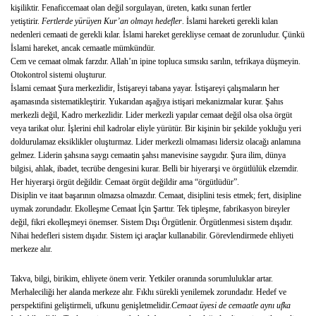
kişiliktir. Fenaficcemaat olan değil sorgulayan, üreten, katkı sunan fertler
yetiştirir.
Fertlerde yürüyen Kur’an olmayı hedefler
. İslami hareketi gerekli kılan
nedenleri cemaati de gerekli kılar. İslami hareket gerekliyse cemaat de zorunludur. Çünkü
İslami hareket, ancak cemaatle mümkündür.
Cem ve cemaat olmak farzdır. Allah’ın ipine topluca sımsıkı sarılın, tefrikaya düşmeyin.
Otokontrol sistemi oluşturur.
İslami cemaat Şura merkezlidir, İstişareyi tabana yayar. İstişareyi çalışmaların her
aşamasında sistematikleştirir. Yukarıdan aşağıya istişari mekanizmalar kurar. Şahıs
merkezli değil, Kadro merkezlidir. Lider merkezli yapılar cemaat değil olsa olsa örgüt
veya tarikat olur. İşlerini ehil kadrolar eliyle yürütür. Bir kişinin bir şekilde yokluğu yeri
doldurulamaz eksiklikler oluşturmaz. Lider merkezli olmaması lidersiz olacağı anlamına
gelmez. Liderin şahsına saygı cemaatin şahsı manevisine saygıdır. Şura ilim, dünya
bilgisi, ahlak, ibadet, tecrübe dengesini kurar. Belli bir hiyerarşi ve örgütlülük elzemdir.
Her hiyerarşi örgüt değildir. Cemaat örgüt değildir ama “örgütlüdür”.
Disiplin ve itaat başarının olmazsa olmazdır. Cemaat, disiplini tesis etmek; fert, disipline
uymak zorundadır. Ekolleşme Cemaat İçin Şarttır. Tek tipleşme, fabrikasyon bireyler
değil, fikri ekolleşmeyi önemser. Sistem Dışı Örgütlenir. Örgütlenmesi sistem dışıdır.
Nihai hedefleri sistem dışıdır. Sistem içi araçlar kullanabilir. Görevlendirmede ehliyeti
merkeze alır.
Takva, bilgi, birikim, ehliyete önem verir. Yetkiler oranında sorumluluklar artar.
Merhaleciliği her alanda merkeze alır. Fıkhı sürekli yenilemek zorundadır. Hedef ve
perspektifini geliştirmeli, ufkunu genişletmelidir.
Cemaat üyesi de cemaatle aynı ufka