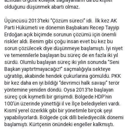
azından örgüte kolaylık sağlayanların da bu kişiler
olduğunu düşünmek abartı olmaz.
Üçüncüsü 2013’teki “Çözüm süreci” idi. İlk kez AK
Parti Hükümeti ve dönemin Başbakanı Recep Tayyip
Erdoğan açık biçimde sorunun çözümü için önemli
riskler aldı. Benim gibi çoğu insan evet bu kez bu
sorun çözülecek diye düşünmeye başlamıştı. İyi niyet
ve temennilerle başlayan bu süreç de en fazla iki yıl
sürdü. Olumlu başlayan süreç iki yılın sonunda “Seni
Başkan yaptırtmayacağız!” saçmalığıyla sekteye
uğratılıp, akabinde hendek çukurlarına gömüldü. PKK
bir kez daha en iyi bildiği “devrimci halk savaşı” terör
yöntemine yeniden döndü. Oysa 2013’te başlayan
süreç çok kıymetli bir girişimdi. Bölgede HDP’nin
100’ün üzerinde yönettiği il ve İlçe belediyeleri vardı.
Kısmî yerel özerklik gibi bir yönetimle birçok şeyi
yapabiliyorlardı. Bölgede çok dilli belediyecilik dönemi
başlamıştı. Kürtçenin önündeki engeller kalkmıştı.