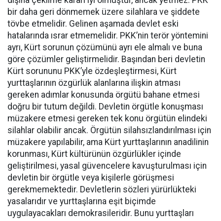
dışına çekilme kararı iyi olmuştur, ancak yetmez. PKK
bir daha geri dönmemek üzere silahlara ve şiddete
tövbe etmelidir. Gelinen aşamada devlet eski
hatalarında ısrar etmemelidir. PKK’nin terör yöntemini
ayrı, Kürt sorunun çözümünü ayrı ele almalı ve buna
göre çözümler geliştirmelidir. Başından beri devletin
Kürt sorununu PKK’yle özdeşleştirmesi, Kürt
yurttaşlarının özgürlük alanlarına ilişkin atması
gereken adımlar konusunda örgütü bahane etmesi
doğru bir tutum değildi. Devletin örgütle konuşması
müzakere etmesi gereken tek konu örgütün elindeki
silahlar olabilir ancak. Örgütün silahsızlandırılması için
müzakere yapılabilir, ama Kürt yurttaşlarının anadilinin
korunması, Kürt kültürünün özgürlükler içinde
geliştirilmesi, yasal güvencelere kavuşturulması için
devletin bir örgütle veya kişilerle görüşmesi
gerekmemektedir. Devletlerin sözleri yürürlükteki
yasalarıdır ve yurttaşlarına eşit biçimde
uygulayacakları demokrasileridir. Bunu yurttaşları