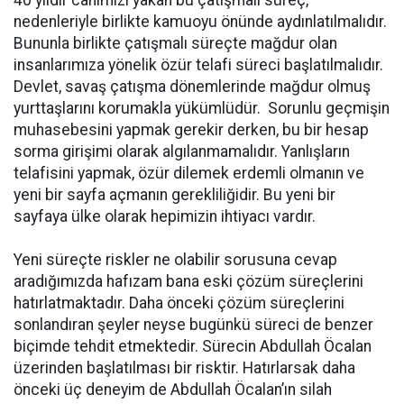
40 yıldır canımızı yakan bu çatışmalı süreç,
nedenleriyle birlikte kamuoyu önünde aydınlatılmalıdır.
Bununla birlikte çatışmalı süreçte mağdur olan
insanlarımıza yönelik özür telafi süreci başlatılmalıdır.
Devlet, savaş çatışma dönemlerinde mağdur olmuş
yurttaşlarını korumakla yükümlüdür. Sorunlu geçmişin
muhasebesini yapmak gerekir derken, bu bir hesap
sorma girişimi olarak algılanmamalıdır. Yanlışların
telafisini yapmak, özür dilemek erdemli olmanın ve
yeni bir sayfa açmanın gerekliliğidir. Bu yeni bir
sayfaya ülke olarak hepimizin ihtiyacı vardır.
Yeni süreçte riskler ne olabilir sorusuna cevap
aradığımızda hafızam bana eski çözüm süreçlerini
hatırlatmaktadır. Daha önceki çözüm süreçlerini
sonlandıran şeyler neyse bugünkü süreci de benzer
biçimde tehdit etmektedir. Sürecin Abdullah Öcalan
üzerinden başlatılması bir risktir. Hatırlarsak daha
önceki üç deneyim de Abdullah Öcalan’ın silah