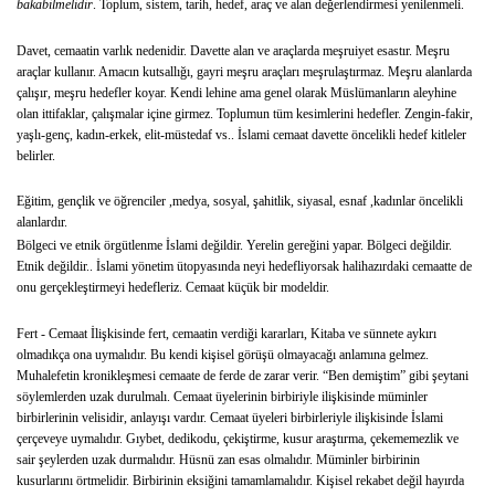
bakabilmelidir
. Toplum, sistem, tarih, hedef, araç ve alan değerlendirmesi yenilenmeli.
Davet, cemaatin varlık nedenidir. Davette alan ve araçlarda meşruiyet esastır. Meşru
araçlar kullanır. Amacın kutsallığı, gayri meşru araçları meşrulaştırmaz. Meşru alanlarda
çalışır, meşru hedefler koyar. Kendi lehine ama genel olarak Müslümanların aleyhine
olan ittifaklar, çalışmalar içine girmez. Toplumun tüm kesimlerini hedefler. Zengin-fakir,
yaşlı-genç, kadın-erkek, elit-müstedaf vs.. İslami cemaat davette öncelikli hedef kitleler
belirler.
Eğitim, gençlik ve öğrenciler ,medya, sosyal, şahitlik, siyasal, esnaf ,kadınlar öncelikli
alanlardır.
Bölgeci ve etnik örgütlenme İslami değildir. Yerelin gereğini yapar. Bölgeci değildir.
Etnik değildir.. İslami yönetim ütopyasında neyi hedefliyorsak halihazırdaki cemaatte de
onu gerçekleştirmeyi hedefleriz. Cemaat küçük bir modeldir.
Fert - Cemaat İlişkisinde fert, cemaatin verdiği kararları, Kitaba ve sünnete aykırı
olmadıkça ona uymalıdır. Bu kendi kişisel görüşü olmayacağı anlamına gelmez.
Muhalefetin kronikleşmesi cemaate de ferde de zarar verir. “Ben demiştim” gibi şeytani
söylemlerden uzak durulmalı. Cemaat üyelerinin birbiriyle ilişkisinde müminler
birbirlerinin velisidir, anlayışı vardır. Cemaat üyeleri birbirleriyle ilişkisinde İslami
çerçeveye uymalıdır. Gıybet, dedikodu, çekiştirme, kusur araştırma, çekememezlik ve
sair şeylerden uzak durmalıdır. Hüsnü zan esas olmalıdır. Müminler birbirinin
kusurlarını örtmelidir. Birbirinin eksiğini tamamlamalıdır. Kişisel rekabet değil hayırda