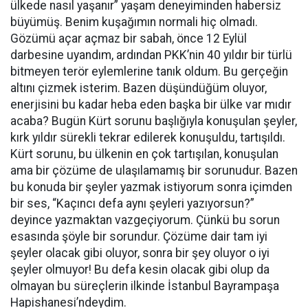
ülkede nasıl yaşanır” yaşam deneyiminden habersiz
büyümüş. Benim kuşağımın normali hiç olmadı.
Gözümü açar açmaz bir sabah, önce 12 Eylül
darbesine uyandım, ardından PKK’nin 40 yıldır bir türlü
bitmeyen terör eylemlerine tanık oldum. Bu gerçeğin
altını çizmek isterim. Bazen düşündüğüm oluyor,
enerjisini bu kadar heba eden başka bir ülke var mıdır
acaba? Bugün Kürt sorunu başlığıyla konuşulan şeyler,
kırk yıldır sürekli tekrar edilerek konuşuldu, tartışıldı.
Kürt sorunu, bu ülkenin en çok tartışılan, konuşulan
ama bir çözüme de ulaşılamamış bir sorunudur. Bazen
bu konuda bir şeyler yazmak istiyorum sonra içimden
bir ses, “Kaçıncı defa aynı şeyleri yazıyorsun?”
deyince yazmaktan vazgeçiyorum. Çünkü bu sorun
esasında şöyle bir sorundur. Çözüme dair tam iyi
şeyler olacak gibi oluyor, sonra bir şey oluyor o iyi
şeyler olmuyor! Bu defa kesin olacak gibi olup da
olmayan bu süreçlerin ilkinde İstanbul Bayrampaşa
Hapishanesi’ndeydim.