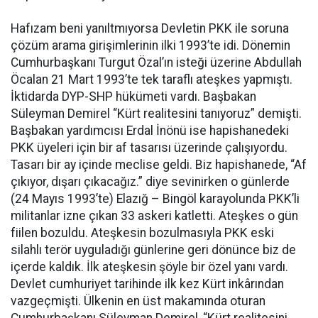
Hafızam beni yanıltmıyorsa Devletin PKK ile soruna
çözüm arama girişimlerinin ilki 1993’te idi. Dönemin
Cumhurbaşkanı Turgut Özal’ın isteği üzerine Abdullah
Öcalan 21 Mart 1993’te tek taraflı ateşkes yapmıştı.
İktidarda DYP-SHP hükümeti vardı. Başbakan
Süleyman Demirel “Kürt realitesini tanıyoruz” demişti.
Başbakan yardımcısı Erdal İnönü ise hapishanedeki
PKK üyeleri için bir af tasarısı üzerinde çalışıyordu.
Tasarı bir ay içinde meclise geldi. Biz hapishanede, “Af
çıkıyor, dışarı çıkacağız.” diye sevinirken o günlerde
(24 Mayıs 1993’te) Elazığ – Bingöl karayolunda PKK’li
militanlar izne çıkan 33 askeri katletti. Ateşkes o gün
fiilen bozuldu. Ateşkesin bozulmasıyla PKK eski
silahlı terör uyguladığı günlerine geri dönünce biz de
içerde kaldık. İlk ateşkesin şöyle bir özel yanı vardı.
Devlet cumhuriyet tarihinde ilk kez Kürt inkârından
vazgeçmişti. Ülkenin en üst makamında oturan