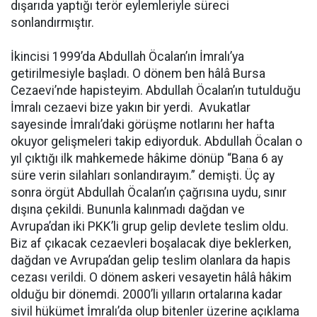
dışarıda yaptığı terör eylemleriyle süreci
sonlandırmıştır.
İkincisi 1999’da Abdullah Öcalan’ın İmralı’ya
getirilmesiyle başladı. O dönem ben hâlâ Bursa
Cezaevi’nde hapisteyim. Abdullah Öcalan’ın tutulduğu
İmralı cezaevi bize yakın bir yerdi. Avukatlar
sayesinde İmralı’daki görüşme notlarını her hafta
okuyor gelişmeleri takip ediyorduk. Abdullah Öcalan o
yıl çıktığı ilk mahkemede hâkime dönüp “Bana 6 ay
süre verin silahları sonlandırayım.” demişti. Üç ay
sonra örgüt Abdullah Öcalan’ın çağrısına uydu, sınır
dışına çekildi. Bununla kalınmadı dağdan ve
Avrupa’dan iki PKK’li grup gelip devlete teslim oldu.
Biz af çıkacak cezaevleri boşalacak diye beklerken,
dağdan ve Avrupa’dan gelip teslim olanlara da hapis
cezası verildi. O dönem askeri vesayetin hâlâ hâkim
olduğu bir dönemdi. 2000’li yılların ortalarına kadar
sivil hükümet İmralı’da olup bitenler üzerine açıklama