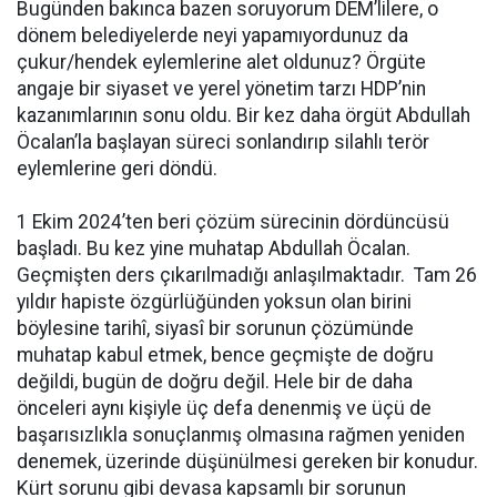
Bugünden bakınca bazen soruyorum DEM’lilere, o
dönem belediyelerde neyi yapamıyordunuz da
çukur/hendek eylemlerine alet oldunuz? Örgüte
angaje bir siyaset ve yerel yönetim tarzı HDP’nin
kazanımlarının sonu oldu. Bir kez daha örgüt Abdullah
Öcalan’la başlayan süreci sonlandırıp silahlı terör
eylemlerine geri döndü.
1 Ekim 2024’ten beri çözüm sürecinin dördüncüsü
başladı. Bu kez yine muhatap Abdullah Öcalan.
Geçmişten ders çıkarılmadığı anlaşılmaktadır. Tam 26
yıldır hapiste özgürlüğünden yoksun olan birini
böylesine tarihî, siyasî bir sorunun çözümünde
muhatap kabul etmek, bence geçmişte de doğru
değildi, bugün de doğru değil. Hele bir de daha
önceleri aynı kişiyle üç defa denenmiş ve üçü de
başarısızlıkla sonuçlanmış olmasına rağmen yeniden
denemek, üzerinde düşünülmesi gereken bir konudur.
Kürt sorunu gibi devasa kapsamlı bir sorunun