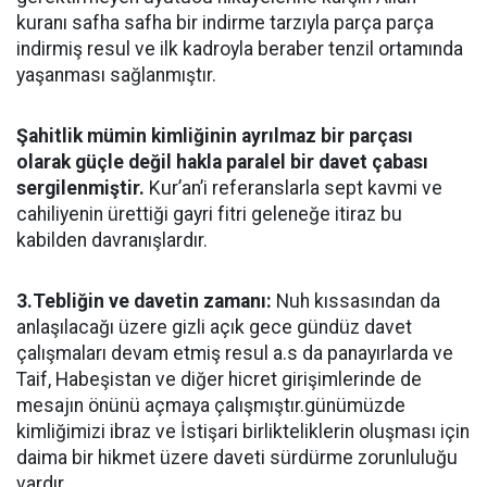
kuranı safha safha bir indirme tarzıyla parça parça
indirmiş resul ve ilk kadroyla beraber tenzil ortamında
yaşanması sağlanmıştır.
Şahitlik mümin kimliğinin ayrılmaz bir parçası
olarak güçle değil hakla paralel bir davet çabası
sergilenmiştir.
Kur’an’i referanslarla sept kavmi ve
cahiliyenin ürettiği gayri fitri geleneğe itiraz bu
kabilden davranışlardır.
3.Tebliğin ve davetin zamanı:
Nuh kıssasından da
anlaşılacağı üzere gizli açık gece gündüz davet
çalışmaları devam etmiş resul a.s da panayırlarda ve
Taif, Habeşistan ve diğer hicret girişimlerinde de
mesajın önünü açmaya çalışmıştır.günümüzde
kimliğimizi ibraz ve İstişari birlikteliklerin oluşması için
daima bir hikmet üzere daveti sürdürme zorunluluğu
vardır.