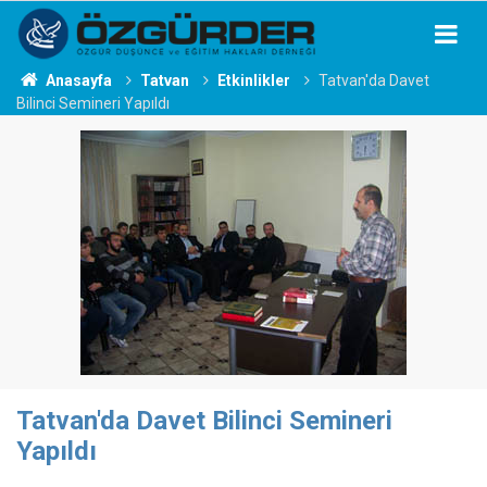
Anasayfa
Tatvan
Etkinlikler
Tatvan'da Davet
Bilinci Semineri Yapıldı
Tatvan'da Davet Bilinci Semineri
Yapıldı