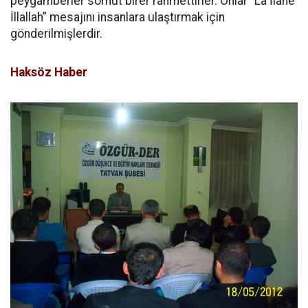
peygamberler somut birer rahmettirler. Onlar “La İlahe
İllallah” mesajını insanlara ulaştırmak için
gönderilmişlerdir.
Haksöz Haber