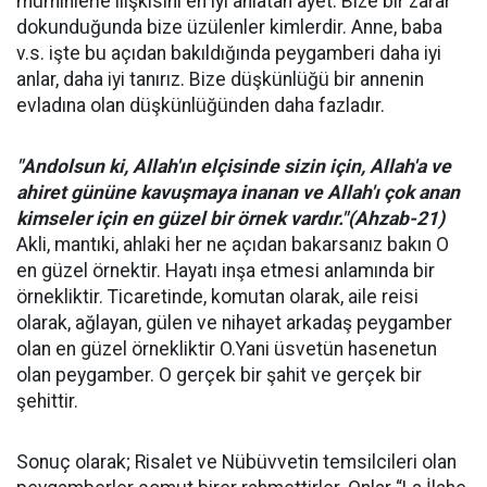
müminlerle ilişkisini en iyi anlatan ayet. Bize bir zarar
dokunduğunda bize üzülenler kimlerdir. Anne, baba
v.s. işte bu açıdan bakıldığında peygamberi daha iyi
anlar, daha iyi tanırız. Bize düşkünlüğü bir annenin
evladına olan düşkünlüğünden daha fazladır.
"Andolsun ki, Allah'ın elçisinde sizin için, Allah'a ve
ahiret gününe kavuşmaya inanan ve Allah'ı çok anan
kimseler için en güzel bir örnek vardır."(Ahzab-21)
Akli, mantıki, ahlaki her ne açıdan bakarsanız bakın O
en güzel örnektir. Hayatı inşa etmesi anlamında bir
örnekliktir. Ticaretinde, komutan olarak, aile reisi
olarak, ağlayan, gülen ve nihayet arkadaş peygamber
olan en güzel örnekliktir O.Yani üsvetün hasenetun
olan peygamber. O gerçek bir şahit ve gerçek bir
şehittir.
Sonuç olarak; Risalet ve Nübüvvetin temsilcileri olan