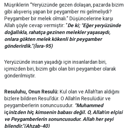
Müşriklerin “Yeryüzünde gezen dolaşan, pazarda bizim
gibi alışveriş yapan bir peygamber mi gelmeliydi?
Peygamber bir melek olmalı.” Düşüncelerine karşı
Allah şöyle cevap vermiştir: “
De ki; "Eğer yeryüzünde
doğallıkla, rahatça gezinen melekler yaşasaydı,
onlara gökten melek kökenli bir peygamber
gönderirdik.”(İsra-95)
Yeryüzünde insan yaşadığı için insanlardan biri,
içimizden biri, bizim gibi olan biri peygamber olarak
gönderilmiştir.
Resuluhu, Onun Resulü:
Kul olan ve Allah’tan aldığını
bizlere bildiren Resul’dür. O Allah’ın Resulüdür ve
peygamberlerin sonuncusudur.
"Muhammed
iç
ini
z
den hi
ç
kimsenin babası değil. O, Allah'ın elçisi
ve Peygamberlerin sonuncusudur. Allah her şeyi
bilendir."(Ahzab-40)