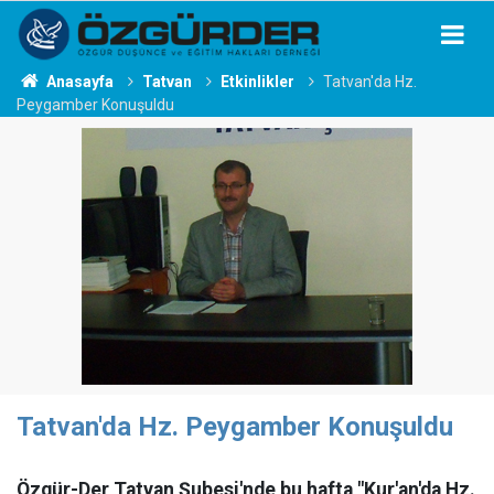
Anasayfa
Tatvan
Etkinlikler
Tatvan'da Hz.
Peygamber Konuşuldu
Tatvan'da Hz. Peygamber Konuşuldu
Özgür-Der Tatvan Şubesi'nde bu hafta "Kur'an'da Hz.