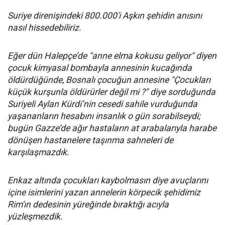
Suriye direnişindeki 800.000'i Aşkın şehidin anısını
nasıl hissedebiliriz.
Eğer dün Halepçe’de "anne elma kokusu geliyor" diyen
çocuk kimyasal bombayla annesinin kucağında
öldürdüğünde, Bosnalı çocuğun annesine "Çocukları
küçük kurşunla öldürürler değil mi ?" diye sorduğunda
Suriyeli Aylan Kürdi’nin cesedi sahile vurduğunda
yaşananların hesabını insanlık o gün sorabilseydi;
bugün Gazze’de ağır hastaların at arabalarıyla harabe
dönüşen hastanelere taşınma sahneleri de
karşılaşmazdık.
Enkaz altında çocukları kaybolmasın diye avuçlarını
içine isimlerini yazan annelerin körpecik şehidimiz
Rim'ın dedesinin yüreğinde bıraktığı acıyla
yüzleşmezdik.