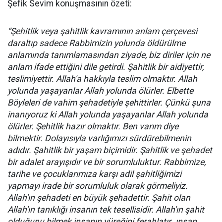
Şefik Sevim konuşmasının özeti:
“Şehitlik veya şahitlik kavramının anlam çerçevesi
daraltıp sadece Rabbimizin yolunda öldürülme
anlamında tanımlamasından ziyade, biz diriler için ne
anlam ifade ettiğini dile getirdi. Şahitlik bir aidiyettir,
teslimiyettir. Allah'a hakkıyla teslim olmaktır. Allah
yolunda yaşayanlar Allah yolunda ölürler. Elbette
Böyleleri de vahim şehadetiyle şehittirler. Çünkü şuna
inanıyoruz ki Allah yolunda yaşayanlar Allah yolunda
ölürler. Şehitlik hazır olmaktır. Ben varım diye
bilmektir. Dolayısıyla varlığımızı sürdürebilmenin
adıdır. Şahitlik bir yaşam biçimidir. Şahitlik ve şehadet
bir adalet arayışıdır ve bir sorumluluktur. Rabbimize,
tarihe ve çocuklarımıza karşı adil şahitliğimizi
yapmayı irade bir sorumluluk olarak görmeliyiz.
Allah'ın şehadeti en büyük şehadettir. Şahit olan
Allah'ın tanıklığı insanın tek tesellisidir. Allah'ın şahit
olduğunu bilmek insanın yüreğini ferahlatır .ınsan