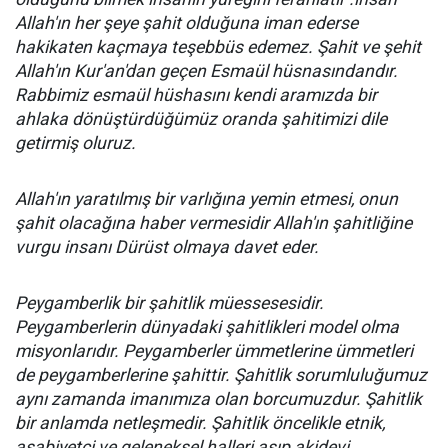
Allah'ın her şeye şahit olduğuna iman ederse
hakikaten kaçmaya teşebbüs edemez. Şahit ve şehit
Allah'ın Kur'an'dan geçen Esmaül hüsnasındandır.
Rabbimiz esmaül hüshasını kendi aramızda bir
ahlaka dönüştürdüğümüz oranda şahitimizi dile
getirmiş oluruz.
Allah'ın yaratılmış bir varlığına yemin etmesi, onun
şahit olacağına haber vermesidir Allah'ın şahitliğine
vurgu insanı Dürüst olmaya davet eder.
Peygamberlik bir şahitlik müessesesidir.
Peygamberlerin dünyadaki şahitlikleri model olma
misyonlarıdır. Peygamberler ümmetlerine ümmetleri
de peygamberlerine şahittir. Şahitlik sorumluluğumuz
aynı zamanda imanımıza olan borcumuzdur. Şahitlik
bir anlamda netleşmedir. Şahitlik öncelikle etnik,
asabiyetçi ve geleneksel halleri aşıp akidevi