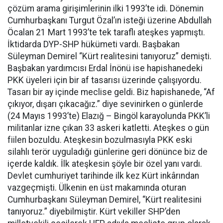
çözüm arama girişimlerinin ilki 1993’te idi. Dönemin
Cumhurbaşkanı Turgut Özal’ın isteği üzerine Abdullah
Öcalan 21 Mart 1993’te tek taraflı ateşkes yapmıştı.
İktidarda DYP-SHP hükümeti vardı. Başbakan
Süleyman Demirel “Kürt realitesini tanıyoruz” demişti.
Başbakan yardımcısı Erdal İnönü ise hapishanedeki
PKK üyeleri için bir af tasarısı üzerinde çalışıyordu.
Tasarı bir ay içinde meclise geldi. Biz hapishanede, “Af
çıkıyor, dışarı çıkacağız.” diye sevinirken o günlerde
(24 Mayıs 1993’te) Elazığ – Bingöl karayolunda PKK’li
militanlar izne çıkan 33 askeri katletti. Ateşkes o gün
fiilen bozuldu. Ateşkesin bozulmasıyla PKK eski
silahlı terör uyguladığı günlerine geri dönünce biz de
içerde kaldık. İlk ateşkesin şöyle bir özel yanı vardı.
Devlet cumhuriyet tarihinde ilk kez Kürt inkârından
vazgeçmişti. Ülkenin en üst makamında oturan
Cumhurbaşkanı Süleyman Demirel, “Kürt realitesini
tanıyoruz.” diyebilmiştir. Kürt vekiller SHP’den