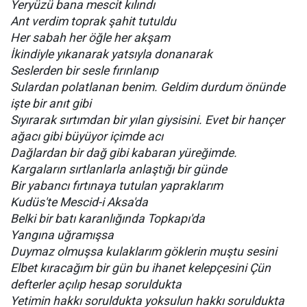
Yeryüzü bana mescit kılındı
Ant verdim toprak şahit tutuldu
Her sabah her öğle her akşam
İkindiyle yıkanarak yatsıyla donanarak
Seslerden bir sesle fırınlanıp
Sulardan polatlanan benim. Geldim durdum önünde
işte bir anıt gibi
Sıyırarak sırtımdan bir yılan giysisini. Evet bir hançer
ağacı gibi büyüyor içimde acı
Dağlardan bir dağ gibi kabaran yüreğimde.
Kargaların sırtlanlarla anlaştığı bir günde
Bir yabancı fırtınaya tutulan yapraklarım
Kudüs'te Mescid-i Aksa'da
Belki bir batı karanlığında Topkapı'da
Yangına uğramışsa
Duymaz olmuşsa kulaklarım göklerin muştu sesini
Elbet kıracağım bir gün bu ihanet kelepçesini Çün
defterler açılıp hesap soruldukta
Yetimin hakkı soruldukta yoksulun hakkı soruldukta