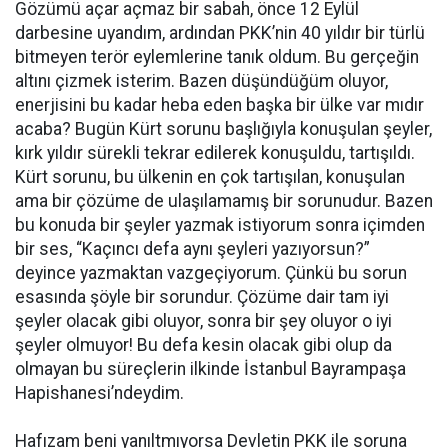
Gözümü açar açmaz bir sabah, önce 12 Eylül
darbesine uyandım, ardından PKK’nin 40 yıldır bir türlü
bitmeyen terör eylemlerine tanık oldum. Bu gerçeğin
altını çizmek isterim. Bazen düşündüğüm oluyor,
enerjisini bu kadar heba eden başka bir ülke var mıdır
acaba? Bugün Kürt sorunu başlığıyla konuşulan şeyler,
kırk yıldır sürekli tekrar edilerek konuşuldu, tartışıldı.
Kürt sorunu, bu ülkenin en çok tartışılan, konuşulan
ama bir çözüme de ulaşılamamış bir sorunudur. Bazen
bu konuda bir şeyler yazmak istiyorum sonra içimden
bir ses, “Kaçıncı defa aynı şeyleri yazıyorsun?”
deyince yazmaktan vazgeçiyorum. Çünkü bu sorun
esasında şöyle bir sorundur. Çözüme dair tam iyi
şeyler olacak gibi oluyor, sonra bir şey oluyor o iyi
şeyler olmuyor! Bu defa kesin olacak gibi olup da
olmayan bu süreçlerin ilkinde İstanbul Bayrampaşa
Hapishanesi’ndeydim.
Hafızam beni yanıltmıyorsa Devletin PKK ile soruna