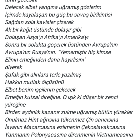
Delecek elbet yangına uğramış gözlerim
İçimde kayalaşan bu güç bu savaş birikintisi
Sağdan sola kavisler çizerek
Ak bir kağıt üstünde dolaşır gibi
Dolaşan Asya'yı Afrika'yı Amerika'yı
Sonra bir solukta geçerek üstünden Avrupa'nın
Avrupa'nın Rusya'nın. "Yememiştir hiç kimse
Elinin emeğinden daha hayırlısını"
diyerek
Şafak gibi alınlara terle yazılmış
Hakkın mutlak ölçüsünü
Elbet benim işçilerim çekecek
Emeğin kutsal direğine. O ışık ki düşer bir zenci
yüreğine
Birden aydınlık kazanır zulme uğramış bütün yürekler
Onulmaz Hint ağrısına tükenmez Çin sancısına
İsyanın Macarcasına ezilmenin Çekoslavakcasına
Yanmanın Polonyacasına direnmenin Vietnamcasına