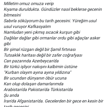
Milletim omuz omuza verip
Kıyama duruldukta. Gündüzler nasıl beklerse gecenin
bitmesini
Sabırla söküyorum bu tarih gecesini. Yüreğim usul
usul vuruyor Kafkasyalım
Namludan yeni çıkmış sıcacık kurşun gibi
Dağlılar dağlar gibi ormanlar ordu gibi ağaçlar asker
gibi
Bir şimal rüzgarı değil bir Şamil fırtınası
Tutsaklık haritası değil bir zafer coğrafyası
Can pazarında Azerbeycan'da
Bir türkü işliyor nakışını kalbimin üstüne
"Kurban olayım ayına ayına yıldızına"
Bir ucundan dünyanın öbür ucuna
Kan olup dolaşan damarlarımda
Arabistan'da Pakistan'da Türkistan'da
Şu anda
İran'da Afganistan'da. Gecelerden bir gece en kesin bir
tarih gecesini