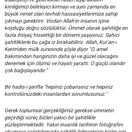
kimliğimizi belirleyici kırmayı ve aynı zamanda en
büyük nimet olan tevhidi hassasiyetlerimize sahip
çıkmayı gerektirir. Vicdan Allah'ın insanın içine
koyduğu doğru sözlülüktür. Ümmet olarak şahitliğe en
fazla ihtiyaç hissettiği bir dönemi yaşıyoruz. Sahici
şahitliklerle bu çağa iz bırakabiliriz. Allah, Kur'an-ı
Kerim'den mülk suresinde şöyle diyor "O, amel
bakımından hanginizin daha iyi ve güzel olacağını
denemek için ölümü ve hayatı yarattı. O güçlü olandır
çok bağışlayandır.”
Bir hadis-i şerifte "hepiniz çobansınız ve hepiniz
kontrolünüzdeki insanlardan sorumlusunuz."
Gerek toplumsal gerçekliğimiz gerekse ümmetin
geçirdiği süreç bizleri yakıcı bir şahitlikle
yüzleştirmektedir. Yakın insanlık tarihinin fotoğrafını
okumaya çalıştığımızda şahitlik bilincimizin bizler için