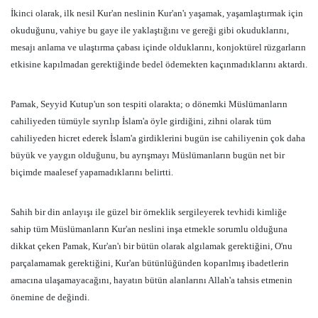
İkinci olarak, ilk nesil Kur'an neslinin Kur'an'ı yaşamak, yaşamlaştırmak için
okuduğunu, vahiye bu gaye ile yaklaştığını ve gereği gibi okuduklarını,
mesajı anlama ve ulaştırma çabası içinde olduklarını, konjoktürel rüzgarların
etkisine kapılmadan gerektiğinde bedel ödemekten kaçınmadıklarını aktardı.
Pamak, Seyyid Kutup'un son tespiti olarakta; o dönemki Müslümanların
cahiliyeden tümüyle sıyrılıp İslam'a öyle girdiğini, zihni olarak tüm
cahiliyeden hicret ederek İslam'a girdiklerini bugün ise cahiliyenin çok daha
büyük ve yaygın olduğunu, bu ayrışmayı Müslümanların bugün net bir
biçimde maalesef yapamadıklarını belirtti.
Sahih bir din anlayışı ile güzel bir örneklik sergileyerek tevhidi kimliğe
sahip tüm Müslümanların Kur'an neslini inşa etmekle sorumlu olduğuna
dikkat çeken Pamak, Kur'an'ı bir bütün olarak algılamak gerektiğini, O'nu
parçalamamak gerektiğini, Kur'an bütünlüğünden koparılmış ibadetlerin
amacına ulaşamayacağını, hayatın bütün alanlarını Allah'a tahsis etmenin
önemine de değindi.