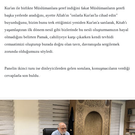
Kur'an ile birlikte Müslümanlara şeref indiğini fakat Müslümanların şerefi
başka yerlerde aradığını, ayette Allah'ın "onlarla Kur'an'la cihad edin"
buyurduğunu, bizim bunu terk ettiğimizi yeniden Kur'an'a sarılarak, Kitab'ı
yaşamlaştıran ilk dönem nesil gibi bizlerinde bu nesli oluşturmamızın hayal
olmadığını belirten Pamak, cahiliyeye karşı çıkarken kendi tevhidi
cemaatimizi oluşturup burada doğru olan tavrı, davranışıda sergilemek
zorunda olduğumuzu söyledi.
Panelin ikinci turu ise dinleyicilerden gelen sorulara, konuşmacıların verdiği
cevaplarla son buldu.