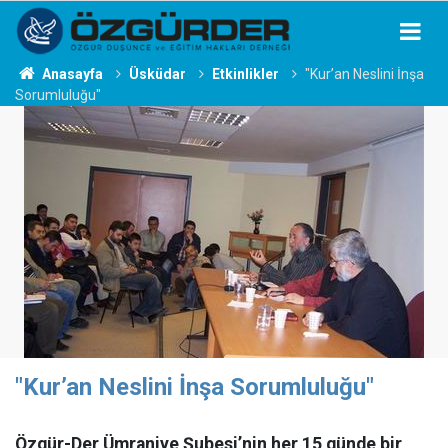
Anasayfa
Üsküdar
Etkinlikler
"Kur’an Neslini İnşa
Sorumluluğu"
"Kur’an Neslini İnşa Sorumluluğu"
Özgür-Der Ümraniye Şubesi’nin her 15 günde bir