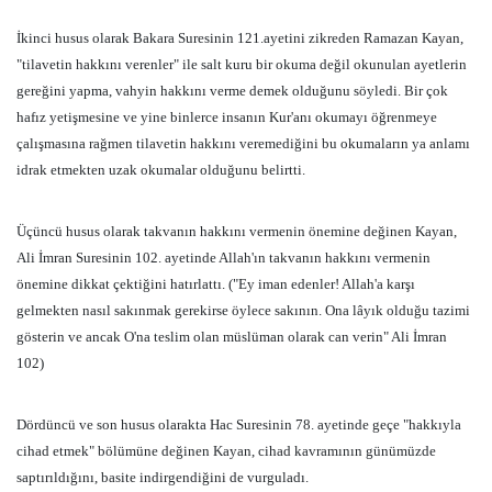
İkinci husus olarak Bakara Suresinin 121.ayetini zikreden Ramazan Kayan,
"tilavetin hakkını verenler" ile salt kuru bir okuma değil okunulan ayetlerin
gereğini yapma, vahyin hakkını verme demek olduğunu söyledi. Bir çok
hafız yetişmesine ve yine binlerce insanın Kur'anı okumayı öğrenmeye
çalışmasına rağmen tilavetin hakkını veremediğini bu okumaların ya anlamı
idrak etmekten uzak okumalar olduğunu belirtti.
Üçüncü husus olarak takvanın hakkını vermenin önemine değinen Kayan,
Ali İmran Suresinin 102. ayetinde Allah'ın takvanın hakkını vermenin
önemine dikkat çektiğini hatırlattı. ("
Ey iman edenler! Allah'a karşı
gelmekten nasıl sakınmak gerekirse öylece sakının. Ona lâyık olduğu tazimi
gösterin ve ancak O'na teslim olan müslüman olarak can verin" Ali İmran
102)
Dördüncü ve son husus olarakta Hac Suresinin 78. ayetinde geçe "hakkıyla
cihad etmek" bölümüne değinen Kayan, cihad kavramının günümüzde
saptırıldığını, basite indirgendiğini de vurguladı.