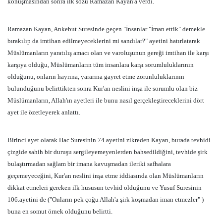
konuşmasından sonra ilk sözü Ramazan Kayan'a verdi.
Ramazan Kayan, Ankebut Suresinde geçen "İnsanlar "İman ettik" demekle
bırakılıp da imtihan edilmeyeceklerini mi sandılar?" ayetini hatırlatarak
Müslümanların yaratılış amacı olan ve varoluşunun gereği imtihan ile karşı
karşıya olduğu, Müslümanların tüm insanlara karşı sorumluluklarının
olduğunu, onların hayrına, yararına gayret etme zorunluluklarının
bulunduğunu belirttikten sonra Kur'an neslini inşa ile sorumlu olan biz
Müslümanların, Allah'ın ayetleri ile bunu nasıl gerçekleştireceklerini dört
ayet ile özetleyerek anlattı.
Birinci ayet olarak Hac Suresinin 74.ayetini zikreden Kayan, burada tevhidi
çizgide sahih bir duruşu sergileyemeyenlerden bahsedildiğini, tevhide şirk
bulaştırmadan sağlam bir imana kavuşmadan ileriki safhalara
geçemeyeceğini, Kur'an neslini inşa etme iddiasında olan Müslümanların
dikkat etmeleri gereken ilk hususun tevhid olduğunu ve Yusuf Suresinin
106.ayetini de ("Onların pek çoğu Allah'a şirk koşmadan iman etmezler" )
buna en somut örnek olduğunu belirtti.