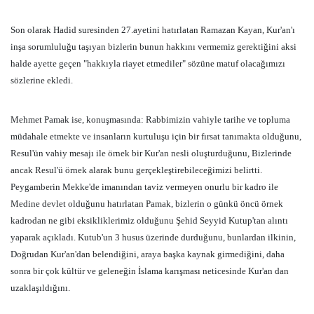
Son olarak Hadid suresinden 27.ayetini hatırlatan Ramazan Kayan, Kur'an'ı
inşa sorumluluğu taşıyan bizlerin bunun hakkını vermemiz gerektiğini aksi
halde ayette geçen "hakkıyla riayet etmediler" sözüne matuf olacağımızı
sözlerine ekledi.
Mehmet Pamak ise, konuşmasında: Rabbimizin vahiyle tarihe ve topluma
müdahale etmekte ve insanların kurtuluşu için bir fırsat tanımakta olduğunu,
Resul'ün vahiy mesajı ile örnek bir Kur'an nesli oluşturduğunu, Bizlerinde
ancak Resul'ü örnek alarak bunu gerçekleştirebileceğimizi belirtti.
Peygamberin Mekke'de imanından taviz vermeyen onurlu bir kadro ile
Medine devlet olduğunu hatırlatan Pamak, bizlerin o günkü öncü örnek
kadrodan ne gibi eksikliklerimiz olduğunu Şehid Seyyid Kutup'tan alıntı
yaparak açıkladı. Kutub'un 3 husus üzerinde durduğunu, bunlardan ilkinin,
Doğrudan Kur'an'dan belendiğini, araya başka kaynak girmediğini, daha
sonra bir çok kültür ve geleneğin İslama karışması neticesinde Kur'an dan
uzaklaşıldığını.