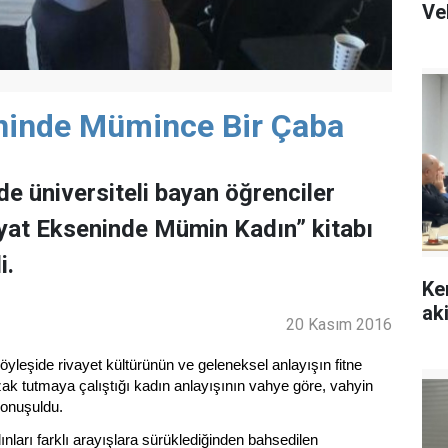
Ve
eninde Mümince Bir Çaba
e üniversiteli bayan öğrenciler
ayat Ekseninde Mümin Kadın” kitabı
i.
Ke
ak
20 Kasım 2016
söyleşide rivayet kültürünün ve geleneksel anlayışın fitne
ak tutmaya çalıştığı kadın anlayışının vahye göre, vahyin
 konuşuldu.
ınları farklı arayışlara sürüklediğinden bahsedilen