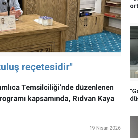
or
uluş reçetesidir"
mlıca Temsilciliği’nde düzenlenen
"G
programı kapsamında, Rıdvan Kaya
dü
19 Nisan 2026