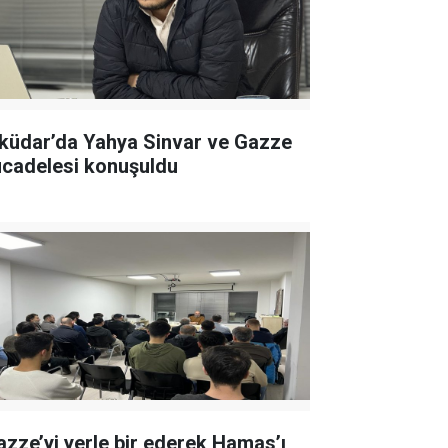
küdar’da Yahya Sinvar ve Gazze
cadelesi konuşuldu
azze’yi yerle bir ederek Hamas’ı