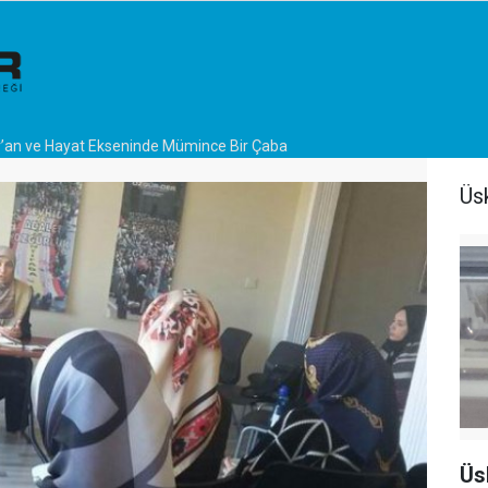
’an ve Hayat Ekseninde Mümince Bir Çaba
Üs
Üs