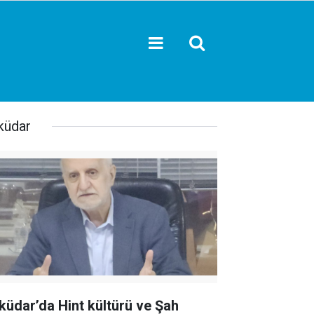
küdar
küdar’da Hint kültürü ve Şah