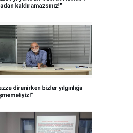
tadan kaldıramazsınız!”
azze direnirken bizler yılgınlığa
şmemeliyiz!"