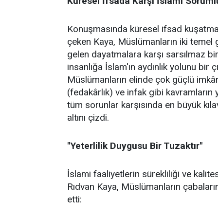
Küresel İfsada Karşı İslami Soruml
Konuşmasında küresel ifsad kuşatmasın
çeken Kaya, Müslümanların iki temel gö
gelen dayatmalara karşı sarsılmaz bir 
insanlığa İslam'ın aydınlık yolunu bir 
Müslümanların elinde çok güçlü imkânl
(fedakârlık) ve infak gibi kavramların 
tüm sorunlar karşısında en büyük kıl
altını çizdi.
"Yeterlilik Duygusu Bir Tuzaktır"
İslami faaliyetlerin sürekliliği ve kal
Rıdvan Kaya, Müslümanların çabalarında
etti: