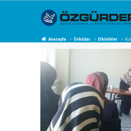
Anasayfa
Üsküdar
Etkinlikler
Kur