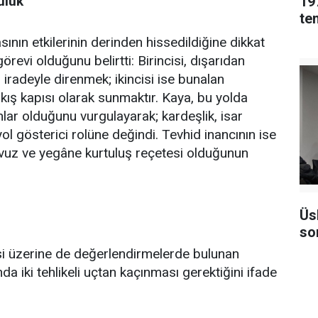
uluk
19
ın etkilerinin derinden hissedildiğine dikkat
revi olduğunu belirtti: Birincisi, dışarıdan
iradeyle direnmek; ikincisi ise bunalan
çıkış kapısı olarak sunmaktır. Kaya, bu yolda
ar olduğunu vurgulayarak; kardeşlik, isar
yol gösterici rolüne değindi. Tevhid inancının ise
avuz ve yegâne kurtuluş reçetesi olduğunun
Üs
so
itesi üzerine de değerlendirmelerde bulunan
 iki tehlikeli uçtan kaçınması gerektiğini ifade