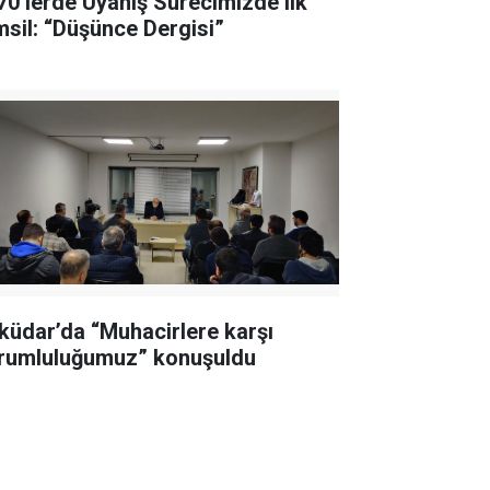
70’lerde Uyanış Sürecimizde ilk
temsil: “Düşünce Dergisi”
küdar’da “Muhacirlere karşı
rumluluğumuz” konuşuldu