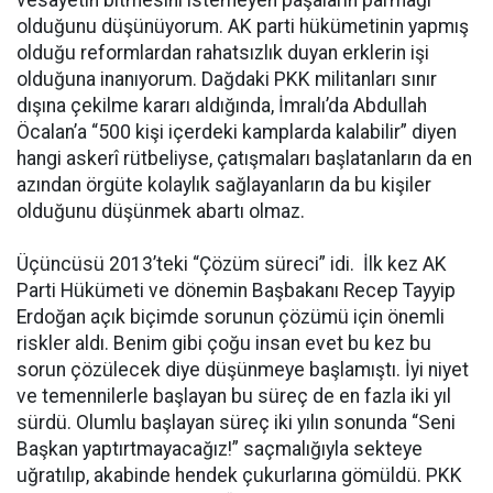
olduğunu düşünüyorum. AK parti hükümetinin yapmış
olduğu reformlardan rahatsızlık duyan erklerin işi
olduğuna inanıyorum. Dağdaki PKK militanları sınır
dışına çekilme kararı aldığında, İmralı’da Abdullah
Öcalan’a “500 kişi içerdeki kamplarda kalabilir” diyen
hangi askerî rütbeliyse, çatışmaları başlatanların da en
azından örgüte kolaylık sağlayanların da bu kişiler
olduğunu düşünmek abartı olmaz.
Üçüncüsü 2013’teki “Çözüm süreci” idi. İlk kez AK
Parti Hükümeti ve dönemin Başbakanı Recep Tayyip
Erdoğan açık biçimde sorunun çözümü için önemli
riskler aldı. Benim gibi çoğu insan evet bu kez bu
sorun çözülecek diye düşünmeye başlamıştı. İyi niyet
ve temennilerle başlayan bu süreç de en fazla iki yıl
sürdü. Olumlu başlayan süreç iki yılın sonunda “Seni
Başkan yaptırtmayacağız!” saçmalığıyla sekteye
uğratılıp, akabinde hendek çukurlarına gömüldü. PKK