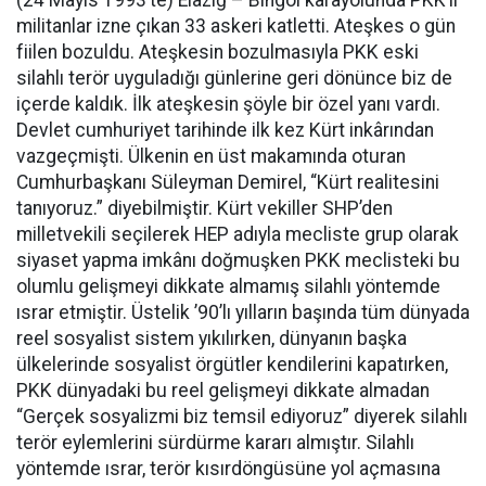
militanlar izne çıkan 33 askeri katletti. Ateşkes o gün
fiilen bozuldu. Ateşkesin bozulmasıyla PKK eski
silahlı terör uyguladığı günlerine geri dönünce biz de
içerde kaldık. İlk ateşkesin şöyle bir özel yanı vardı.
Devlet cumhuriyet tarihinde ilk kez Kürt inkârından
vazgeçmişti. Ülkenin en üst makamında oturan
Cumhurbaşkanı Süleyman Demirel, “Kürt realitesini
tanıyoruz.” diyebilmiştir. Kürt vekiller SHP’den
milletvekili seçilerek HEP adıyla mecliste grup olarak
siyaset yapma imkânı doğmuşken PKK meclisteki bu
olumlu gelişmeyi dikkate almamış silahlı yöntemde
ısrar etmiştir. Üstelik ’90’lı yılların başında tüm dünyada
reel sosyalist sistem yıkılırken, dünyanın başka
ülkelerinde sosyalist örgütler kendilerini kapatırken,
PKK dünyadaki bu reel gelişmeyi dikkate almadan
“Gerçek sosyalizmi biz temsil ediyoruz” diyerek silahlı
terör eylemlerini sürdürme kararı almıştır. Silahlı
yöntemde ısrar, terör kısırdöngüsüne yol açmasına