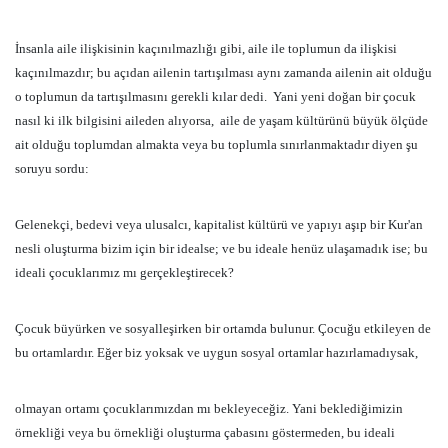
İnsanla aile ilişkisinin kaçınılmazlığı gibi, aile ile toplumun da ilişkisi
kaçınılmazdır; bu açıdan ailenin tartışılması aynı zamanda ailenin ait olduğu
o toplumun da tartışılmasını gerekli kılar dedi.
Yani yeni doğan bir çocuk
nasıl ki ilk bilgisini aileden alıyorsa,
aile de yaşam kültürünü büyük ölçüde
ait olduğu toplumdan almakta veya bu toplumla sınırlanmaktadır diyen şu
soruyu sordu:
Gelenekçi, bedevi veya ulusalcı, kapitalist kültürü ve yapıyı aşıp bir Kur'an
nesli oluşturma bizim için bir idealse; ve bu ideale henüz ulaşamadık ise; bu
ideali çocuklarımız mı gerçekleştirecek?
Çocuk büyürken ve sosyalleşirken bir ortamda bulunur. Çocuğu etkileyen de
bu ortamlardır. Eğer biz yoksak ve uygun sosyal ortamlar hazırlamadıysak,
olmayan ortamı çocuklarımızdan mı bekleyeceğiz. Yani beklediğimizin
örnekliği veya bu örnekliği oluşturma çabasını göstermeden, bu ideali