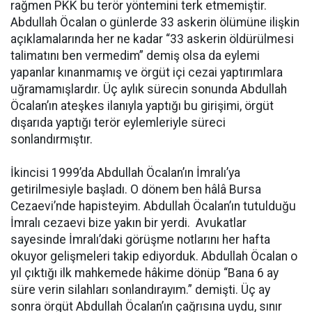
rağmen PKK bu terör yöntemini terk etmemiştir.
Abdullah Öcalan o günlerde 33 askerin ölümüne ilişkin
açıklamalarında her ne kadar “33 askerin öldürülmesi
talimatını ben vermedim” demiş olsa da eylemi
yapanlar kınanmamış ve örgüt içi cezai yaptırımlara
uğramamışlardır. Üç aylık sürecin sonunda Abdullah
Öcalan’ın ateşkes ilanıyla yaptığı bu girişimi, örgüt
dışarıda yaptığı terör eylemleriyle süreci
sonlandırmıştır.
İkincisi 1999’da Abdullah Öcalan’ın İmralı’ya
getirilmesiyle başladı. O dönem ben hâlâ Bursa
Cezaevi’nde hapisteyim. Abdullah Öcalan’ın tutulduğu
İmralı cezaevi bize yakın bir yerdi. Avukatlar
sayesinde İmralı’daki görüşme notlarını her hafta
okuyor gelişmeleri takip ediyorduk. Abdullah Öcalan o
yıl çıktığı ilk mahkemede hâkime dönüp “Bana 6 ay
süre verin silahları sonlandırayım.” demişti. Üç ay
sonra örgüt Abdullah Öcalan’ın çağrısına uydu, sınır