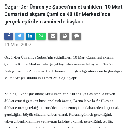
Özgür-Der Ümraniye Şubesi’nin etkinlikleri, 10 Mart
Cumartesi akşamı Çamlıca Kültür Merkezi’nde
gerçekleştirilen seminerle başladı.
11 Mart 2007
Özgür-Der Ümraniye Şubesi'nin etkinlikleri, 10 Mart Cumartesi akşamı
Çamlıca Kültür Merkezi'nde gerçekleştirilen seminerle başladı. "Kur'an'ın
Anlaşılmasında Arınma ve Usul" konusunun işlendiği oturumun başkanlığını
Murat Kirişçi, sunumunu Fevzi Zülaloğlu yaptı.
Zülaloğlu konuşmasında; Müslümanların Kur'na'a yaklaşırken, okurken
dikkat etmesi gereken husular olarak özetle;
Besmele ve berâe ilkesine
dikkat etmek gerektiğine,
rucz'den hicret etmeyi, müdahane'den kaçınmak
gerektiğini, büyük cihadın rehberi olarak Kur'an'ı görmek gerektiğini,
takva'yı benliklerimize ve hayatın kalbine okumak gerektiğini,
tebliğ,