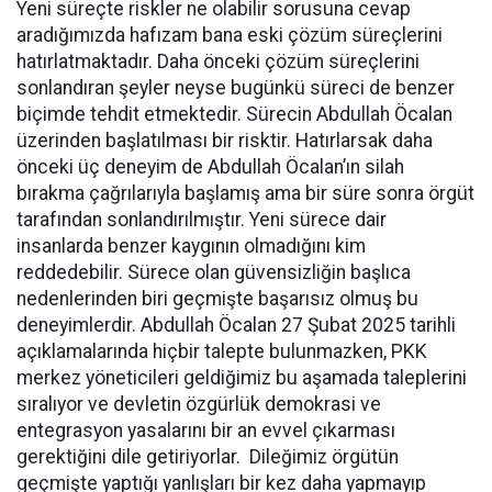
Yeni süreçte riskler ne olabilir sorusuna cevap
aradığımızda hafızam bana eski çözüm süreçlerini
hatırlatmaktadır. Daha önceki çözüm süreçlerini
sonlandıran şeyler neyse bugünkü süreci de benzer
biçimde tehdit etmektedir. Sürecin Abdullah Öcalan
üzerinden başlatılması bir risktir. Hatırlarsak daha
önceki üç deneyim de Abdullah Öcalan’ın silah
bırakma çağrılarıyla başlamış ama bir süre sonra örgüt
tarafından sonlandırılmıştır. Yeni sürece dair
insanlarda benzer kaygının olmadığını kim
reddedebilir. Sürece olan güvensizliğin başlıca
nedenlerinden biri geçmişte başarısız olmuş bu
deneyimlerdir. Abdullah Öcalan 27 Şubat 2025 tarihli
açıklamalarında hiçbir talepte bulunmazken, PKK
merkez yöneticileri geldiğimiz bu aşamada taleplerini
sıralıyor ve devletin özgürlük demokrasi ve
entegrasyon yasalarını bir an evvel çıkarması
gerektiğini dile getiriyorlar. Dileğimiz örgütün
geçmişte yaptığı yanlışları bir kez daha yapmayıp