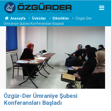
Anasayfa
Üsküdar
Etkinlikler
Özgür-Der
Ümraniye Şubesi Konferansları Başladı
Özgür-Der Ümraniye Şubesi
Konferansları Başladı