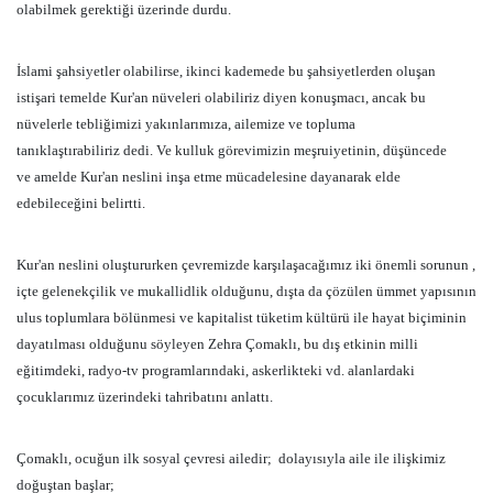
olabilmek gerektiği üzerinde durdu.
İslami şahsiyetler olabilirse, ikinci kademede bu şahsiyetlerden oluşan
istişari temelde Kur'an nüveleri olabiliriz diyen konuşmacı, ancak bu
nüvelerle tebliğimizi yakınlarımıza, ailemize ve topluma
tanıklaştırabiliriz dedi. Ve kulluk görevimizin meşruiyetinin, düşüncede
ve amelde Kur'an neslini inşa etme mücadelesine dayanarak elde
edebileceğini belirtti.
Kur'an neslini oluştururken çevremizde karşılaşacağımız iki önemli sorunun ,
içte gelenekçilik ve mukallidlik olduğunu, dışta da çözülen ümmet yapısının
ulus toplumlara bölünmesi ve kapitalist tüketim kültürü ile hayat biçiminin
dayatılması olduğunu söyleyen Zehra Çomaklı, bu dış etkinin milli
eğitimdeki, radyo-tv programlarındaki, askerlikteki vd. alanlardaki
çocuklarımız üzerindeki tahribatını anlattı.
Çomaklı, ocuğun ilk sosyal çevresi ailedir;
dolayısıyla aile ile ilişkimiz
doğuştan başlar;