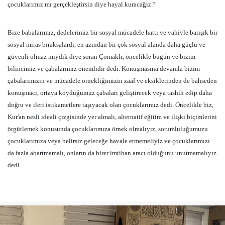
çocuklarımız mı gerçekleştirsin diye hayal kuracağız.?
Bize babalarımız, dedelerimiz bir sosyal mücadele hattı ve vahiyle barışık bir
sosyal miras bıraksalardı, en azından bir çok sosyal alanda daha güçlü ve
güvenli olmaz mıydık diye soran Çomaklı, öncelikle bugün ve bizim
bilincimiz ve çabalarımız önemlidir dedi. Konuşmasına devamla bizim
çabalarımızın ve mücadele örnekliğimizin zaaf ve eksiklerinden de bahseden
konuşmacı, ortaya koyduğumuz çabaları geliştirecek veya tashih edip daha
doğru ve ileri istikametlere taşıyacak olan çocuklarımız dedi. Öncelikle biz,
Kur'an nesli ideali çizgisinde yer almalı, alternatif eğitim ve ilişki biçimlerini
örgütlemek konusunda çocuklarımıza örnek olmalıyız, sorumluluğumuzu
çocuklarımıza veya belirsiz geleceğe havale etmemeliyiz ve çocuklarımızı
da fazla abartmamalı, onların da birer imtihan aracı olduğunu unutmamalıyız
dedi.