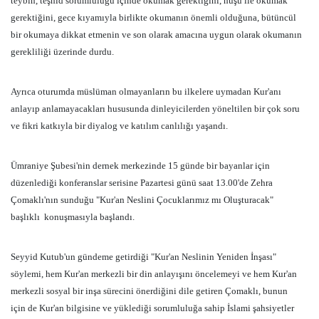
teybin, teşhid sorumluluğu içinde okumak gerektiğini,
huşu ile okumak
gerektiğini,
gece kıyamıyla birlikte okumanın önemli olduğuna,
bütüncül
bir okumaya dikkat etmenin ve son olarak a
macına uygun olarak okumanın
gerekliliği üzerinde durdu.
Ayrıca oturumda müslüman olmayanların bu ilkelere uymadan Kur'anı
anlayıp anlamayacakları hususunda dinleyicilerden yöneltilen bir çok soru
ve fikri katkıyla bir diyalog ve katılım canlılığı yaşandı.
Ümraniye Şubesi'nin dernek merkezinde 15 günde bir bayanlar için
düzenlediği konferanslar serisine Pazartesi günü saat 13.00'de Zehra
Çomaklı'nın sunduğu "Kur'an Neslini Çocuklarımız mı Oluşturacak"
başlıklı
konuşmasıyla başlandı.
Seyyid
Kutub'un gündeme getirdiği "Kur'an Neslinin Yeniden İnşası"
söylemi, hem Kur'an merkezli bir din anlayışını öncelemeyi ve hem Kur'an
merkezli sosyal bir inşa sürecini önerdiğini dile getiren Çomaklı, bunun
için de Kur'an bilgisine ve yüklediği sorumluluğa sahip İslami şahsiyetler