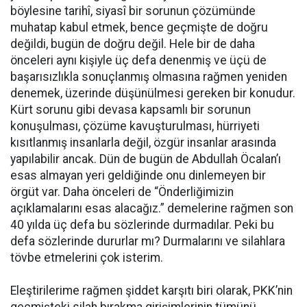
böylesine tarihî, siyasî bir sorunun çözümünde
muhatap kabul etmek, bence geçmişte de doğru
değildi, bugün de doğru değil. Hele bir de daha
önceleri aynı kişiyle üç defa denenmiş ve üçü de
başarısızlıkla sonuçlanmış olmasına rağmen yeniden
denemek, üzerinde düşünülmesi gereken bir konudur.
Kürt sorunu gibi devasa kapsamlı bir sorunun
konuşulması, çözüme kavuşturulması, hürriyeti
kısıtlanmış insanlarla değil, özgür insanlar arasında
yapılabilir ancak. Dün de bugün de Abdullah Öcalan’ı
esas almayan yeri geldiğinde onu dinlemeyen bir
örgüt var. Daha önceleri de “Önderliğimizin
açıklamalarını esas alacağız.” demelerine rağmen son
40 yılda üç defa bu sözlerinde durmadılar. Peki bu
defa sözlerinde dururlar mı? Durmalarını ve silahlara
tövbe etmelerini çok isterim.
Eleştirilerime rağmen şiddet karşıtı biri olarak, PKK’nin
geçmişteki silah bırakma girişimlerinin tümünü