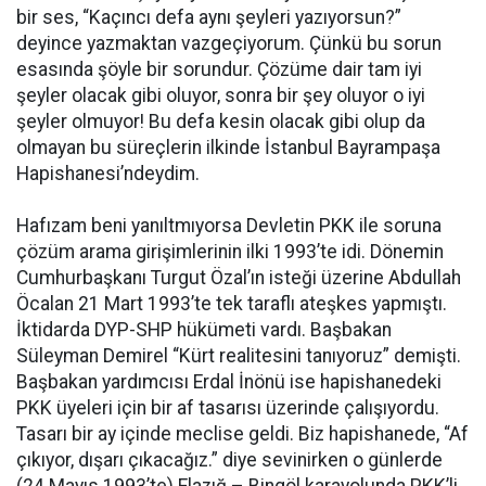
bir ses, “Kaçıncı defa aynı şeyleri yazıyorsun?”
deyince yazmaktan vazgeçiyorum. Çünkü bu sorun
esasında şöyle bir sorundur. Çözüme dair tam iyi
şeyler olacak gibi oluyor, sonra bir şey oluyor o iyi
şeyler olmuyor! Bu defa kesin olacak gibi olup da
olmayan bu süreçlerin ilkinde İstanbul Bayrampaşa
Hapishanesi’ndeydim.
Hafızam beni yanıltmıyorsa Devletin PKK ile soruna
çözüm arama girişimlerinin ilki 1993’te idi. Dönemin
Cumhurbaşkanı Turgut Özal’ın isteği üzerine Abdullah
Öcalan 21 Mart 1993’te tek taraflı ateşkes yapmıştı.
İktidarda DYP-SHP hükümeti vardı. Başbakan
Süleyman Demirel “Kürt realitesini tanıyoruz” demişti.
Başbakan yardımcısı Erdal İnönü ise hapishanedeki
PKK üyeleri için bir af tasarısı üzerinde çalışıyordu.
Tasarı bir ay içinde meclise geldi. Biz hapishanede, “Af
çıkıyor, dışarı çıkacağız.” diye sevinirken o günlerde
(24 Mayıs 1993’te) Elazığ – Bingöl karayolunda PKK’li