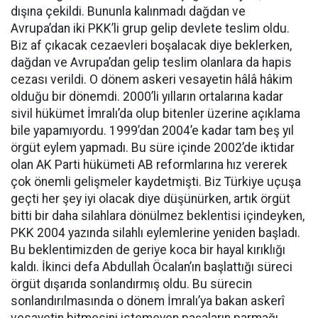
dışına çekildi. Bununla kalınmadı dağdan ve
Avrupa’dan iki PKK’li grup gelip devlete teslim oldu.
Biz af çıkacak cezaevleri boşalacak diye beklerken,
dağdan ve Avrupa’dan gelip teslim olanlara da hapis
cezası verildi. O dönem askeri vesayetin hâlâ hâkim
olduğu bir dönemdi. 2000’li yılların ortalarına kadar
sivil hükümet İmralı’da olup bitenler üzerine açıklama
bile yapamıyordu. 1999’dan 2004’e kadar tam beş yıl
örgüt eylem yapmadı. Bu süre içinde 2002’de iktidar
olan AK Parti hükümeti AB reformlarına hız vererek
çok önemli gelişmeler kaydetmişti. Biz Türkiye uçuşa
geçti her şey iyi olacak diye düşünürken, artık örgüt
bitti bir daha silahlara dönülmez beklentisi içindeyken,
PKK 2004 yazında silahlı eylemlerine yeniden başladı.
Bu beklentimizden de geriye koca bir hayal kırıklığı
kaldı. İkinci defa Abdullah Öcalan’ın başlattığı süreci
örgüt dışarıda sonlandırmış oldu. Bu sürecin
sonlandırılmasında o dönem İmralı’ya bakan askerî
vesayetin bitmesini istemeyen paşaların parmağı