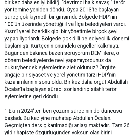
bir kez daha en iyi bildiği “devrimci halk savaşı” terör
yöntemine yeniden döndü. Oysa 2013’te başlayan
süreç çok kıymetli bir girişimdi. Bölgede HDP’nin
100’ün üzerinde yönettiği il ve İlçe belediyeleri vardı.
Kısmî yerel özerklik gibi bir yönetimle birçok şeyi
yapabiliyorlardı. Bölgede çok dilli belediyecilik dönemi
başlamıştı. Kürtçenin önündeki engeller kalkmıştı.
Bugünden bakınca bazen soruyorum DEM’lilere, o
dönem belediyelerde neyi yapamıyordunuz da
çukur/hendek eylemlerine alet oldunuz? Örgüte
angaje bir siyaset ve yerel yönetim tarzı HDP’nin
kazanımlarının sonu oldu. Bir kez daha örgüt Abdullah
Öcalan’la başlayan süreci sonlandırıp silahlı terör
eylemlerine geri döndü.
1 Ekim 2024’ten beri çözüm sürecinin dördüncüsü
başladı. Bu kez yine muhatap Abdullah Öcalan.
Geçmişten ders çıkarılmadığı anlaşılmaktadır. Tam 26
yıldır hapiste özgürlüğünden yoksun olan birini