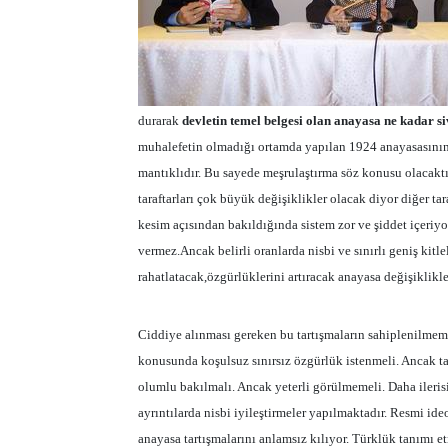
durarak
devletin temel belgesi olan anayasa
ne kadar si
muhalefetin olmadığı ortamda yapılan 1924 anayasasının s
mantıklıdır. Bu sayede meşrulaştırma söz konusu olacaktır
taraftarları çok büyük değişiklikler olacak diyor diğer ta
kesim açısından bakıldığında sistem zor ve şiddet içeriyo
vermez.Ancak belirli oranlarda nisbi ve sınırlı geniş kitlel
rahatlatacak,özgürlüklerini artıracak anayasa değişiklikle
Ciddiye alınması gereken bu tartışmaların sahiplenilme
konusunda koşulsuz sınırsız özgürlük istenmeli. Ancak t
olumlu bakılmalı. Ancak yeterli görülmemeli. Daha ileris
ayrıntılarda nisbi iyileştirmeler yapılmaktadır. Resmi id
anayasa tartışmalarını anlamsız kılıyor. Türklük tanımı et