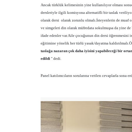
Ancak türklük kelimesinin yine kullanılıyor olması sonuç 
dersleriyle ilgili komisyona alternatifli bir taslak verili
olarak dersi
olarak zorunlu olmalı.İsteyenlerin de muaf o
ve simgeleri din olarak müfredata sokulmuşsa da yine de 
ifade edenler var.Aile çocuğunun din dersi öğrenmesini 
eğitimine yönelik her türlü yasak/dayatma kaldırılmalı.Ö
taslağa nazaran çok daha iyisini yapabileceği bir ortam
edildi
" dedi.
Panel katılımcıların sorularına verilen cevaplarla sona erd