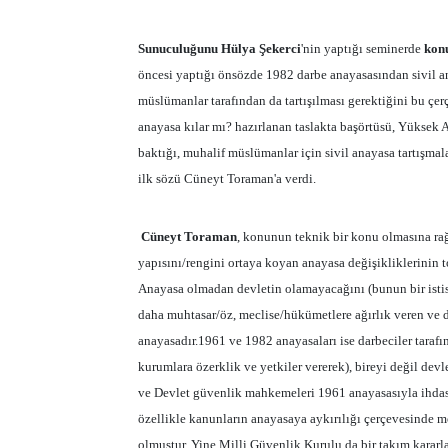
Sunuculuğunu Hülya Şekerci
'nin yaptığı seminerde
kon
öncesi yaptığı önsözde 1982 darbe anayasasından sivil 
müslümanlar tarafından da tartışılması gerektiğini bu çe
anayasa kılar mı? hazırlanan taslakta başörtüsü, Yüksek A
baktığı, muhalif müslümanlar için sivil anayasa tartışmalar
ilk sözü Cüneyt Toraman'a verdi.
Cüneyt Toraman
, konunun teknik bir konu olmasına ra
yapısını/rengini ortaya koyan anayasa değişikliklerinin t
Anayasa olmadan devletin olamayacağını (bunun bir istis
daha muhtasar/öz, meclise/hükümetlere ağırlık veren ve d
anayasadır.1961 ve 1982 anayasaları ise darbeciler tarafı
kurumlara özerklik ve yetkiler vererek), bireyi değil de
ve Devlet güvenlik mahkemeleri 1961 anayasasıyla ihdas 
özellikle kanunların anayasaya aykırılığı çerçevesinde 
olmuştur. Yine Milli Güvenlik Kurulu da bir takım kararl