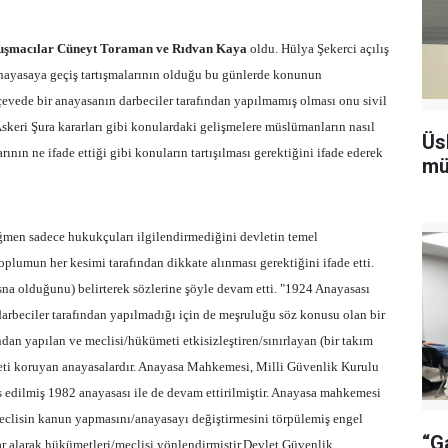
uşmacılar Cüneyt Toraman ve Rıdvan Kaya
oldu. Hülya Şekerci açılış
anayasaya geçiş tartışmalarının olduğu bu günlerde konunun
rçevede bir anayasanın darbeciler tarafından yapılmamış olması onu sivil
skeri Şura kararları gibi konulardaki gelişmelere müslümanların nasıl
Üs
ının ne ifade ettiği gibi konuların tartışılması gerektiğini ifade ederek
mü
ğmen sadece hukukçuları ilgilendirmediğini devletin temel
oplumun her kesimi tarafından dikkate alınması gerektiğini ifade etti.
na olduğunu) belirterek sözlerine şöyle devam etti. "1924 Anayasası
arbeciler tarafından yapılmadığı için de meşruluğu söz konusu olan bir
ndan yapılan ve meclisi/hükümeti etkisizleştiren/sınırlayan (bir takım
vleti koruyan anayasalardır. Anayasa Mahkemesi, Milli Güvenlik Kurulu
edilmiş 1982 anayasası ile de devam ettirilmiştir. Anayasa mahkemesi
meclisin kanun yapmasını/anayasayı değiştirmesini törpülemiş engel
“G
ar alarak hükümetleri/meclisi yönlendirmiştir.Devlet Güvenlik