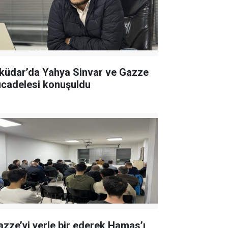
küdar’da Yahya Sinvar ve Gazze
cadelesi konuşuldu
azze’yi yerle bir ederek Hamas’ı