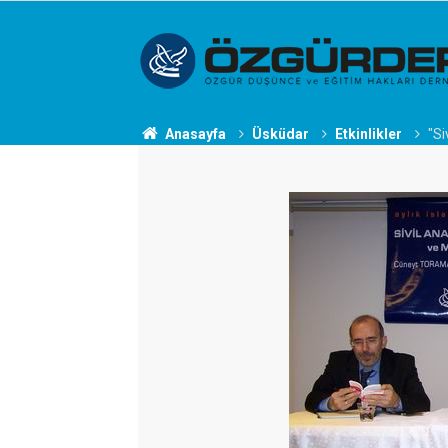
Anasayfa
Üsküdar
Etkinlikler
"Si