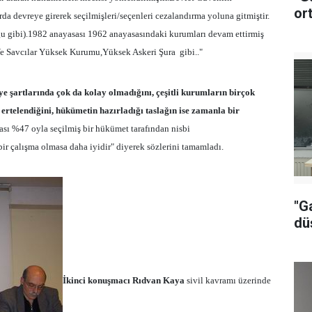
or
da devreye girerek seçilmişleri/seçenleri cezalandırma yoluna gitmiştir.
ğu gibi).1982 anayasası 1962 anayasasındaki kurumları devam ettirmiş
 Ve Savcılar Yüksek Kurumu,Yüksek Askeri Şura
gibi.."
e şartlarında çok da kolay olmadığını, çeşitli kurumların birçok
 ertelendiğini, hükümetin hazırladığı taslağın ise zamanla bir
ası %47 oyla seçilmiş bir hükümet tarafından nisbi
 bir çalışma olmasa daha iyidir" diyerek sözlerini tamamladı.
"G
dü
İkinci konuşmacı Rıdvan Kaya
sivil kavramı üzerinde