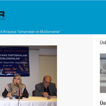
vil Anayasa Tartışmaları ve Müslümanlar"
Üs
Üs