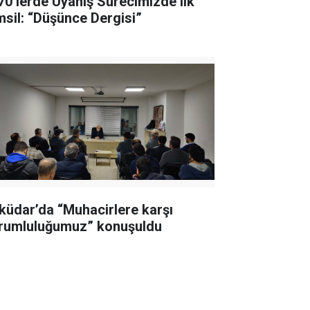
70’lerde Uyanış Sürecimizde ilk
temsil: “Düşünce Dergisi”
küdar’da “Muhacirlere karşı
rumluluğumuz” konuşuldu