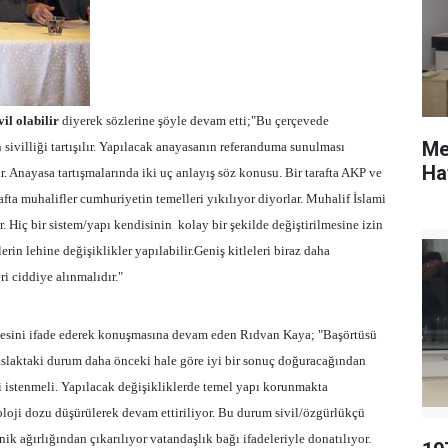
vil olabilir
diyerek sözlerine şöyle devam etti;"Bu çerçevede
Me
ivilliği tartışılır. Yapılacak anayasanın referanduma sunulması
Ha
. Anayasa tartışmalarında iki uç anlayış söz konusu. Bir tarafta AKP ve
rafta muhalifler cumhuriyetin temelleri yıkılıyor diyorlar. Muhalif İslami
r. Hiç bir sistem/yapı kendisinin
kolay bir şekilde değiştirilmesine izin
erin lehine değişiklikler yapılabilir.Geniş kitleleri biraz daha
ri ciddiye alınmalıdır."
mesini ifade ederek konuşmasına devam eden Rıdvan Kaya; "Başörtüsü
aslaktaki durum daha önceki hale göre iyi bir sonuç doğuracağından
i istenmeli. Yapılacak değişikliklerde temel yapı korunmakta
eoloji dozu düşürülerek devam ettiriliyor. Bu durum sivil/özgürlükçü
nik ağırlığından çıkarılıyor vatandaşlık bağı ifadeleriyle donatılıyor.