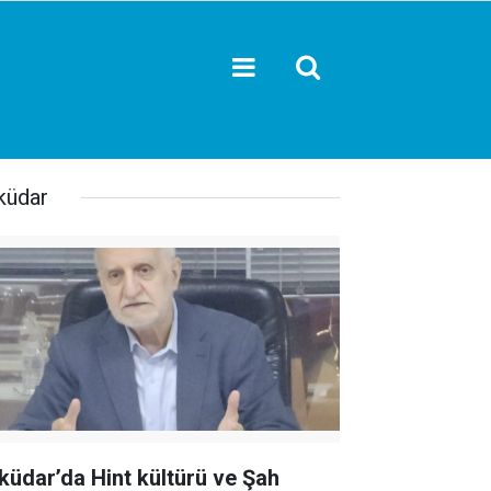
küdar
küdar’da Hint kültürü ve Şah