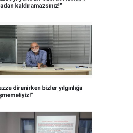
tadan kaldıramazsınız!”
azze direnirken bizler yılgınlığa
şmemeliyiz!"