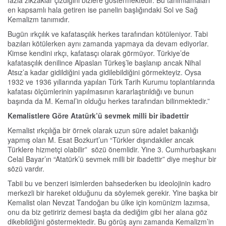
fazla zikzaklar çizdiğini bizlere göstermektedir. Bu tanımlamaları
en kapsamlı hala getiren ise panelin başlığındaki Sol ve Sağ
Kemalizm tanımıdır.
Bugün ırkçılık ve kafatasçılık herkes tarafından kötüleniyor. Tabi
bazıları kötülerken aynı zamanda yapmaya da devam ediyorlar.
Kimse kendini ırkçı, kafatasçı olarak görmüyor. Türkiye’de
kafatasçılık denilince Alpaslan Türkeş’le başlanıp ancak Nihal
Atsız’a kadar gidildiğini yada gidilebildiğini görmekteyiz. Oysa
1932 ve 1936 yıllarında yapılan Türk Tarih Kurumu toplantılarında
kafatası ölçümlerinin yapılmasının kararlaştırıldığı ve bunun
başında da M. Kemal’in olduğu herkes tarafından bilinmektedir.”
Kemalistlere Göre Atatürk’ü sevmek milli bir ibadettir
Kemalist ırkçılığa bir örnek olarak uzun süre adalet bakanlığı
yapmış olan M. Esat Bozkurt’un “Türkler dışındakiler ancak
Türklere hizmetçi olabilir” sözü önemlidir. Yine 3. Cumhurbaşkanı
Celal Bayar’ın “Atatürk’ü sevmek milli bir ibadettir” diye meşhur bir
sözü vardır.
Tabii bu ve benzeri isimlerden bahsederken bu ideolojinin kadro
merkezli bir hareket olduğunu da söylemek gerekir. Yine başka bir
Kemalist olan Nevzat Tandoğan bu ülke için komünizm lazımsa,
onu da biz getiririz demesi başta da dediğim gibi her alana göz
dikebildiğini göstermektedir. Bu görüş aynı zamanda Kemalizm’in