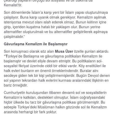
çıkardığı yapıların birçoğu sol sosyalist ve bir bakıma da
Kemalist’tir.
Son dönemlerde İslam’a karşı yeni bir İslam yapısı oluşturulmaya
çalışılıyor. Buna karşı uyanık olmak gerekiyor. Kemalizm aşılmak
isteniyorsa mevcut olanı ıslah ederek olmaz. Bunun kılıfının içine
girip, içeriden kuşatma hatalı bir yaklaşım olur. Bunun yerine
alternatifler oluşturulmalı ve bu alternatifler geliştirilerek aşılmaya
çalışılmalıdır.”
Gâvurlaşma Kemalizm ile Başlamıştır
Son konuşmacı olarak söz alan
Musa Üzer
özetle şunları aktardı
:
“T
ürkiye’de Batılaşma ve gâvurlaşma politikaları Kemalizm ile
başlamıştır ve devlet eliyle devam etmiştir. Bu politikaların sol-
sosyalist fikriyat üzerinde ciddi bir etkisi vardır. Köy enstitüleri ile
halk evleri bunların en önemli örneklerindendir. Buralar alnı
secdeye giden tek bir kişi yetiştirmemişlerdir. Bugün Devyol denen
sol yapının tekrardan halk evlerini kurması aralarındaki ilişkinin en
bariz örneğidir.
Cumhuriyetin kuruluşundan itibaren devamlı sol ve sosyalistlerin
Kemalizm’e katkıları, destekleri olmuştur. İslam coğrafyasındaki
hiçbir ülkede bu tarz bir gâvurlaşma politikası görülmemiştir. Bu
sebeple Türkiye’deki Müslüman halkın gözünde sol ile Kemalizm
arasında herhangi bir fark yoktur.