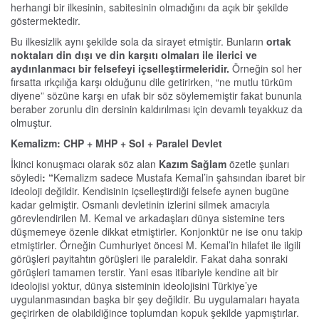
herhangi bir ilkesinin, sabitesinin olmadığını da açık bir şekilde
göstermektedir.
Bu ilkesizlik aynı şekilde sola da sirayet etmiştir. Bunların
ortak
noktaları din dışı ve din karşıtı olmaları ile ilerici ve
aydınlanmacı bir felsefeyi içselleştirmeleridir.
Örneğin sol her
fırsatta ırkçılığa karşı olduğunu dile getirirken, “ne mutlu türküm
diyene” sözüne karşı en ufak bir söz söylememiştir fakat bununla
beraber zorunlu din dersinin kaldırılması için devamlı teyakkuz da
olmuştur.
Kemalizm: CHP + MHP + Sol + Paralel Devlet
İkinci konuşmacı olarak söz alan
Kazım Sağlam
özetle şunları
söyledi
: “
Kemalizm sadece Mustafa Kemal’in şahsından ibaret bir
ideoloji değildir. Kendisinin içselleştirdiği felsefe aynen bugüne
kadar gelmiştir. Osmanlı devletinin izlerini silmek amacıyla
görevlendirilen M. Kemal ve arkadaşları dünya sistemine ters
düşmemeye özenle dikkat etmiştirler. Konjonktür ne ise onu takip
etmiştirler. Örneğin Cumhuriyet öncesi M. Kemal’in hilafet ile ilgili
görüşleri payitahtın görüşleri ile paraleldir. Fakat daha sonraki
görüşleri tamamen terstir. Yani esas itibariyle kendine ait bir
ideolojisi yoktur, dünya sisteminin ideolojisini Türkiye’ye
uygulanmasından başka bir şey değildir. Bu uygulamaları hayata
geçirirken de olabildiğince toplumdan kopuk şekilde yapmıştırlar.