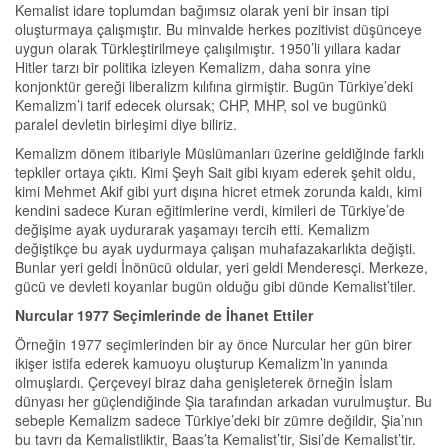
Kemalist idare toplumdan bağımsız olarak yeni bir insan tipi
oluşturmaya çalışmıştır. Bu minvalde herkes pozitivist düşünceye
uygun olarak Türkleştirilmeye çalışılmıştır. 1950’li yıllara kadar
Hitler tarzı bir politika izleyen Kemalizm, daha sonra yine
konjonktür gereği liberalizm kılıfına girmiştir. Bugün Türkiye’deki
Kemalizm’i tarif edecek olursak; CHP, MHP, sol ve bugünkü
paralel devletin birleşimi diye biliriz.
Kemalizm dönem itibariyle Müslümanları üzerine geldiğinde farklı
tepkiler ortaya çıktı. Kimi Şeyh Sait gibi kıyam ederek şehit oldu,
kimi Mehmet Akif gibi yurt dışına hicret etmek zorunda kaldı, kimi
kendini sadece Kuran eğitimlerine verdi, kimileri de Türkiye’de
değişime ayak uydurarak yaşamayı tercih etti. Kemalizm
değiştikçe bu ayak uydurmaya çalışan muhafazakarlıkta değişti.
Bunlar yeri geldi İnönücü oldular, yeri geldi Menderesçi. Merkeze,
gücü ve devleti koyanlar bugün olduğu gibi dünde Kemalist’tiler.
Nurcular 1977 Seçimlerinde de İhanet Ettiler
Örneğin 1977 seçimlerinden bir ay önce Nurcular her gün birer
ikişer istifa ederek kamuoyu oluşturup Kemalizm’in yanında
olmuşlardı. Çerçeveyi biraz daha genişleterek örneğin İslam
dünyası her güçlendiğinde Şia tarafından arkadan vurulmuştur. Bu
sebeple Kemalizm sadece Türkiye’deki bir zümre değildir, Şia’nın
bu tavrı da Kemalistliktir, Baas’ta Kemalist’tir, Sisi’de Kemalist’tir.