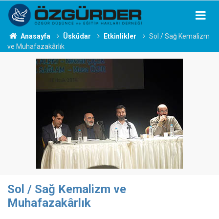
Anasayfa
Üsküdar
Etkinlikler
Sol / Sağ Kemalizm
ve Muhafazakârlık
Sol / Sağ Kemalizm ve
Muhafazakârlık