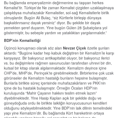
Bu bağlamda emperyalizmin değirmenine su taşıyan herkes
Kemalist’tir. Türkiye’de Ne zaman Kemalist çizgiden uzaklaşılmaya
çalışıldıysa muhafazakâr Kemalistler, sol-sağ Kemalistlerle birlik
olmuşlardır. Bugün Ali Bulaç, “siz Kürtlerle birleşip dünyaya
başkaldırırsanız dayak yersiniz” diyor. Bu şekilde bir dayak
yemekten şeref duyarım. Yine bugün Gülen 28 Şubatçılara yol
göstermiştir, bu sebeple yardım ve yataklıktan yargılanmalıdır.”
BDP’nin Kemalistliği
Üçüncü konuşmacı olarak söz alan
Nevzat Çiçek
özetle şunları
aktardı
: “
Bugüne kadar hep kabuk değiştiren bir Kemalizm’le karşı
karşıyayız. Bir bakıyoruz antikapitalist oluyor, bir bakıyoruz ilerici
vs. bu değişimlere rağmen savunucuları tarafından uhrevi bir din,
kutsal bir kitap olarak algılanmaktadır. Kemalizm deyince içine
CHP’de, MHP’de, Perinçek’te girebilmektedir. Birbirlerine çok uzak
görünseler de Kemalizm hastalığı bunların hepsine bulaşmıştır.
Bunlarla birlikte süreç içerisinde muhafazakârların ve PKK’nin
içine de bu hastalık bulaşmıştır. Örneğin Öcalan HDP’nin
kuruluşunda “Mahir Çayanın hakkını teslim etmek lazım”
diyebilmektedir. Yine Hasip Kaplan açık bir şekilde doğu ve
güneydoğuda ordu ile birlikte laikliğin koruyucusunun kendileri
olduğunu söyleyebilmektedir. Yine BDP’nin laik dilinin temelindeki
yapı yine Kemalizm’dir. Bu bağlamda Kürt hareketinin ortaya