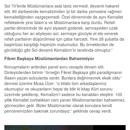
Sol 70’lerde Müslümanlara asla taviz vermedi, devamlı hakaret
etti. 80 darbesinde kemalizimden iyi bir darbe yemesine rağmen
kemalistliğinden vazgeçemedi. Özal döneminde de aynı Kemalist
reflekslerle yine İslam’a ve Müslümanlara karşı durdu. Refah
partisi döneminde de aynı siyaseti güderek, sermayeden uzak
olduğunu her an söyleyen sol, sermaye gücüyle el ele vererek
refah partisinin düşürülmesi için çaba harcadı. Yine 28 şubatta da
başörtüsü karşıtlığı hepinizin malumudur. Bu örneklerden de
görüldüğü gibi Sol devamlı Kemalizm’in tarafında olmuştur.”
Fikret Başkaya Müslümanlardan Bahsetmiyor
Konuşmaların ardından panel soru cevapla devam etti.
Dinleyicilerden birinin “örneğin Fikret Başkaya gibi paradigmanın
iflasını yazan solcularda vardır. Bunlara değinmemek eksik oldu”
demesi üzerine Musa Üzer: “o kitabı tüm arkadaşlarımız
okumuştur ve okuyanların hepsi de bilir ki kitap Kürt sorunu
üzerinde şekillenip, Kemalizm’i sadece bu kanaldan eleştirir. 100
yıllık Kemalist zorbalıktan canı yanan Müslümanlardan bahsetmez,
görmezden gelir. Bizler Müslümanlar olarak konulara kendi
penceremizden bakmak zorundayız.” şeklinde cevap verdi.