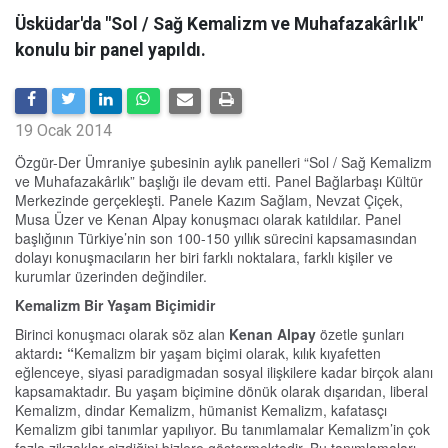
Üsküdar'da "Sol / Sağ Kemalizm ve Muhafazakârlık"
konulu bir panel yapıldı.
19 Ocak 2014
Özgür-Der Ümraniye şubesinin aylık panelleri “Sol / Sağ Kemalizm
ve Muhafazakârlık” başlığı ile devam etti. Panel Bağlarbaşı Kültür
Merkezinde gerçekleşti. Panele Kazım Sağlam, Nevzat Çiçek,
Musa Üzer ve Kenan Alpay konuşmacı olarak katıldılar. Panel
başlığının Türkiye’nin son 100-150 yıllık sürecini kapsamasından
dolayı konuşmacıların her biri farklı noktalara, farklı kişiler ve
kurumlar üzerinden değindiler.
Kemalizm Bir Yaşam Biçimidir
Birinci konuşmacı olarak söz alan
Kenan Alpay
özetle şunları
aktardı
: “
Kemalizm bir yaşam biçimi olarak, kılık kıyafetten
eğlenceye, siyasi paradigmadan sosyal ilişkilere kadar birçok alanı
kapsamaktadır. Bu yaşam biçimine dönük olarak dışarıdan, liberal
Kemalizm, dindar Kemalizm, hümanist Kemalizm, kafatasçı
Kemalizm gibi tanımlar yapılıyor. Bu tanımlamalar Kemalizm’in çok