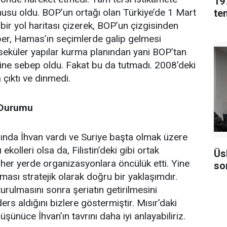
19
usu oldu. BOP’un ortağı olan Türkiye’de 1 Mart
ir yol haritası çizerek, BOP’un çizgisinden
raber, Hamas’ın seçimlerde galip gelmesi
eküler yapılar kurma planından yani BOP’tan
sine sebep oldu. Fakat bu da tutmadı. 2008’deki
 çıktı ve dinmedi.
 Durumu
nda İhvan vardı ve Suriye başta olmak üzere
 ekolleri olsa da, Filistin’deki gibi ortak
Üs
her yerde organizasyonlara öncülük etti. Yine
so
ası stratejik olarak doğru bir yaklaşımdır.
urulmasını sonra şeriatın getirilmesini
s aldığını bizlere göstermiştir. Mısır’daki
 düşünüce İhvan’ın tavrını daha iyi anlayabiliriz.