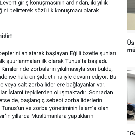
Levent giriş konuşmasının ardından, iki yıllık
ğini belirterek sözü ilk konuşmacı olarak
idir!
Üs
mü
beplerini anlatarak başlayan Eğilli özetle şunları
k şuurlanmaları ilk olarak Tunus’ta başladı.
 Kimilerinde zorbaların yıkılmasıyla son buldu,
nde ise hala en şiddetli haliyle devam ediyor. Bu
 veya salt zorba liderlere bağlayanlar var.
alar İslami tepkilerden oluşmaktadır. Sonradan
tse de, başlangıç sebebi zorba liderlerin
dı. Tunus’un ve zorba yönetiminin İslam’a olan
ır’ın yıllarca Müslümanlara yaptıklarını
“G