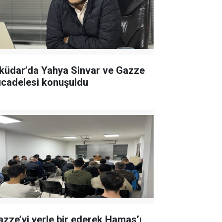
küdar’da Yahya Sinvar ve Gazze
cadelesi konuşuldu
azze’yi yerle bir ederek Hamas’ı