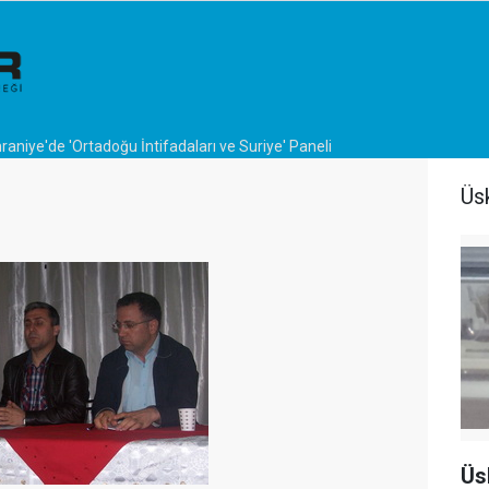
aniye'de 'Ortadoğu İntifadaları ve Suriye' Paneli
Üs
Üs