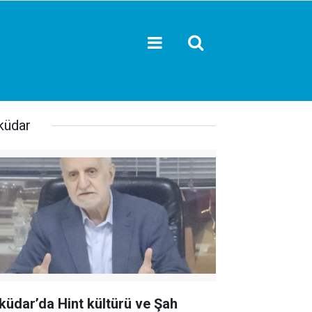
küdar
küdar’da Hint kültürü ve Şah