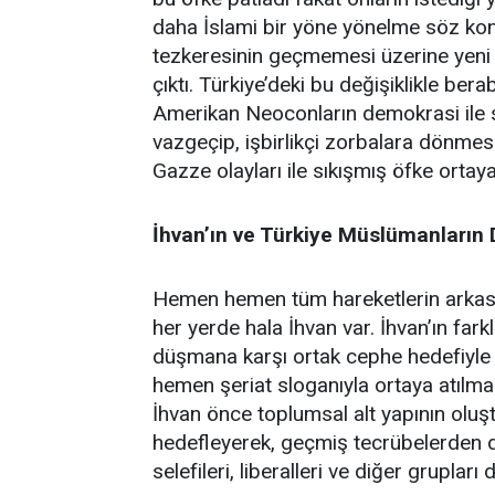
daha İslami bir yöne yönelme söz kon
tezkeresinin geçmemesi üzerine yeni b
çıktı. Türkiye’deki bu değişiklikle be
Amerikan Neoconların demokrasi ile s
vazgeçip, işbirlikçi zorbalara dönme
Gazze olayları ile sıkışmış öfke ortaya
İhvan’ın ve Türkiye Müslümanların
Hemen hemen tüm hareketlerin arkası
her yerde hala İhvan var. İhvan’ın farklı
düşmana karşı ortak cephe hedefiyle 
hemen şeriat sloganıyla ortaya atılmam
İhvan önce toplumsal alt yapının oluşt
hedefleyerek, geçmiş tecrübelerden der
selefileri, liberalleri ve diğer grupları