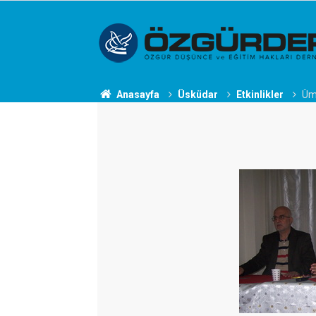
Anasayfa
Üsküdar
Etkinlikler
Ümr