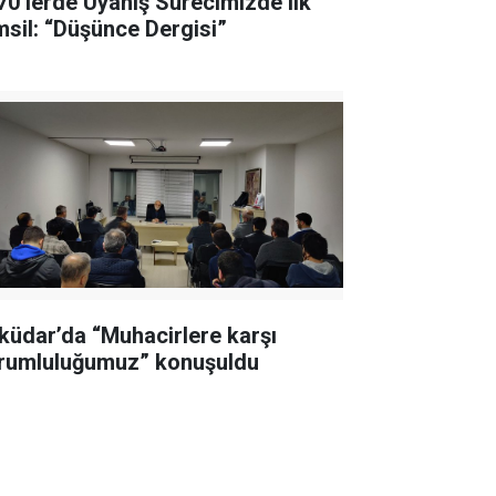
70’lerde Uyanış Sürecimizde ilk
temsil: “Düşünce Dergisi”
küdar’da “Muhacirlere karşı
rumluluğumuz” konuşuldu