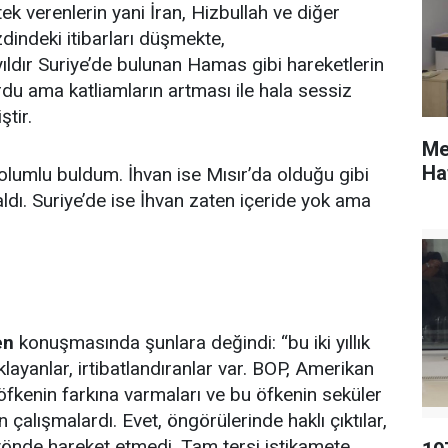
k verenlerin yani İran, Hizbullah ve diğer
dindeki itibarları düşmekte,
yıldır Suriye’de bulunan Hamas gibi hareketlerin
du ama katliamların artması ile hala sessiz
ştir.
Me
Ha
a olumlu buldum. İhvan ise Mısır’da olduğu gibi
dı. Suriye’de ise İhvan zaten içeride yok ama
en
konuşmasında şunlara değindi: “bu iki yıllık
klayanlar, irtibatlandıranlar var. BOP, Amerikan
fkenin farkına varmaları ve bu öfkenin seküler
 çalışmalardı. Evet, öngörülerinde haklı çıktılar,
 yönde hareket etmedi. Tam tersi istikamete