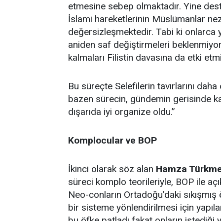
etmesine sebep olmaktadır. Yine deste
İslami hareketlerinin Müslümanlar nez
değersizleşmektedir. Tabi ki onlarca 
aniden saf değiştirmeleri beklenmiyor
kalmaları Filistin davasına da etki etmi
Bu süreçte Selefilerin tavırlarını dah
bazen sürecin, gündemin gerisinde kal
dışarıda iyi organize oldu.”
Komplocular ve BOP
İkinci olarak söz alan
Hamza Türkm
süreci komplo teorileriyle, BOP ile açı
Neo-conların Ortadoğu’daki sıkışmış ö
bir sisteme yönlendirilmesi için yapılan
bu öfke patladı fakat onların istediği