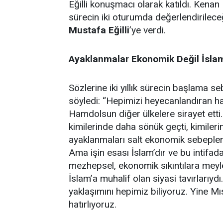
Eğilli konuşmacı olarak katıldı. Kenan 
sürecin iki oturumda değerlendirilece
Mustafa Eğilli
’ye verdi.
Ayaklanmalar Ekonomik Değil İslam
Sözlerine iki yıllık sürecin başlama se
söyledi: “Hepimizi heyecanlandıran hal
Hamdolsun diğer ülkelere sirayet etti.
kimilerinde daha sönük geçti, kimileri
ayaklanmaları salt ekonomik sebeplere
Ama işin esası İslam’dır ve bu intifad
mezhepsel, ekonomik sıkıntılara meyle
İslam’a muhalif olan siyasi tavırlarıy
yaklaşımını hepimiz biliyoruz. Yine Mıs
hatırlıyoruz.