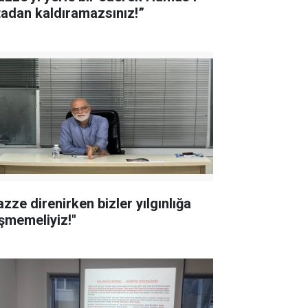
tadan kaldıramazsınız!”
azze direnirken bizler yılgınlığa
şmemeliyiz!"