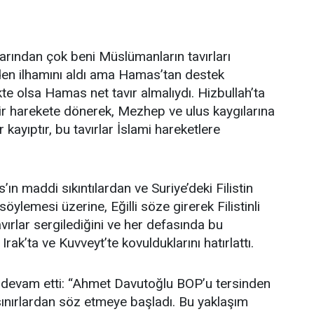
rlarından çok beni Müslümanların tavırları
e’den ilhamını aldı ama Hamas’tan destek
e olsa Hamas net tavır almalıydı. Hizbullah’ta
 bir harekete dönerek, Mezhep ve ulus kaygılarına
kayıptır, bu tavırlar İslami hareketlere
ın maddi sıkıntılardan ve Suriye’deki Filistin
ylemesi üzerine, Eğilli söze girerek Filistinli
ırlar sergilediğini ve her defasında bu
Irak’ta ve Kuvveyt’te kovulduklarını hatırlattı.
 devam etti: “Ahmet Davutoğlu BOP’u tersinden
sınırlardan söz etmeye başladı. Bu yaklaşım