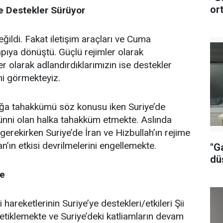
or
re Destekler Sürüyor
ildi. Fakat iletişim araçları ve Cuma
yapıya dönüştü. Güçlü rejimler olarak
ler olarak adlandırdıklarımızın ise destekler
ni görmekteyiz.
luğa tahakkümü söz konusu iken Suriye’de
Sünni olan halka tahakküm etmekte. Aslında
gerekirken Suriye’de İran ve Hizbullah’ın rejime
’ın etkisi devrilmelerini engellemekte.
"G
dü
te
i hareketlerinin Suriye’ye destekleri/etkileri Şii
etiklemekte ve Suriye’deki katliamların devam