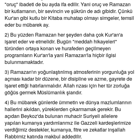
"oruç" ibadeti de bu ayda ifa edilir. Yani oruç ve Ramazan
bir kutlamanın, bir sevincin ve şükrün de adı gibidir. Çünkü
Kur'an gibi kutlu bir Kitaba muhatap olmayı simgeler, temsil
eder bu mübarek ay.
2) Bu yüzden Ramazan her şeyden daha çok Kur'an'a
işaret eder ve etmelidir. Bugün "meddah hikayeleri"
türünden ortaya konan ve hurafeden geçilmeyen
programların Kur'an'la yani Ramazan'la hiçbir ilgisi
bulunmamaktadır.
3) Ramazan'ın yoğunlaştırılmış atmosferinin yorgunluğa yol
açması kadar bir düzene, bir disipline ve azme, gayrete de
işaret ettiği hatırlanmalıdır. Allah rızası için her tür zorluğa
göğüs germek Müslümanlık şiarıdır.
4) Bu mübarek günlerde ümmetin ve dünya mazlumlarının
hallerini akıldan, yüreklerden çıkarmamak gerekir. Bu
açıdan Beykoz'da bulunan muhacir Suriyeli ailelere
yapılan kumanya yardımlarımız ile Gazzeli kardeşlerimize
verdiğimiz destekler, kumanya, fitre ve zekatlar inşallah
Rabbimiz katında makbul addedilir.