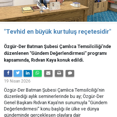
"Tevhid en büyük kurtuluş reçetesidir"
Özgür-Der Batman Şubesi Çamlıca Temsilciliği’nde
düzenlenen "Gündem Değerlendirmesi" programı
kapsamında, Rıdvan Kaya konuk edildi.
19 Nisan 2026
​Özgür-Der Batman Şubesi Çamlıca Temsilciliği'nin
düzenlediği aylık seminerlerinde bu ay; Özgür-Der
Genel Başkanı Rıdvan Kaya'nın sunumuyla ''Gündem
Değerlendirmesi'' konu başlığı ile ülke ve dünya
gündeminde gerçekleşen olaylara dair