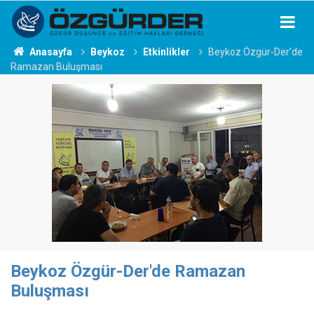
Anasayfa
Beykoz
Etkinlikler
Beykoz Özgür-Der'de
Ramazan Buluşması
Beykoz Özgür-Der'de Ramazan
Buluşması