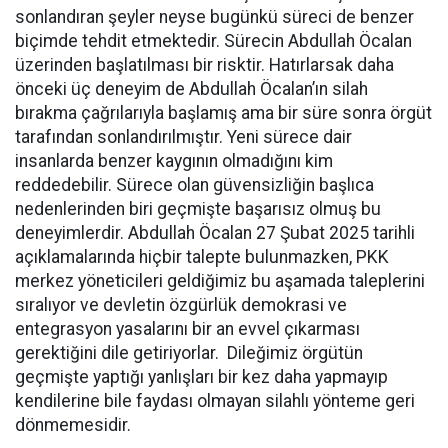
sonlandıran şeyler neyse bugünkü süreci de benzer
biçimde tehdit etmektedir. Sürecin Abdullah Öcalan
üzerinden başlatılması bir risktir. Hatırlarsak daha
önceki üç deneyim de Abdullah Öcalan’ın silah
bırakma çağrılarıyla başlamış ama bir süre sonra örgüt
tarafından sonlandırılmıştır. Yeni sürece dair
insanlarda benzer kaygının olmadığını kim
reddedebilir. Sürece olan güvensizliğin başlıca
nedenlerinden biri geçmişte başarısız olmuş bu
deneyimlerdir. Abdullah Öcalan 27 Şubat 2025 tarihli
açıklamalarında hiçbir talepte bulunmazken, PKK
merkez yöneticileri geldiğimiz bu aşamada taleplerini
sıralıyor ve devletin özgürlük demokrasi ve
entegrasyon yasalarını bir an evvel çıkarması
gerektiğini dile getiriyorlar. Dileğimiz örgütün
geçmişte yaptığı yanlışları bir kez daha yapmayıp
kendilerine bile faydası olmayan silahlı yönteme geri
dönmemesidir.