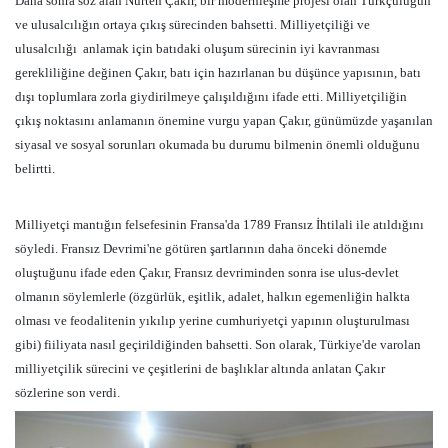
Daha sonra söz alan Nurten Çakır, bir modernleşme projesi olan Türkçülüğün
ve ulusalcılığın ortaya çıkış sürecinden bahsetti. Milliyetçiliği ve
ulusalcılığı
anlamak için batıdaki oluşum sürecinin iyi kavranması
gerekliliğine değinen Çakır, batı için hazırlanan bu düşünce yapısının, batı
dışı toplumlara zorla giydirilmeye çalışıldığını ifade etti. Milliyetçiliğin
çıkış noktasını anlamanın önemine vurgu yapan Çakır, günümüzde yaşanılan
siyasal ve sosyal sorunları okumada bu durumu bilmenin önemli olduğunu
belirtti.
Milliyetçi mantığın felsefesinin Fransa'da 1789 Fransız İhtilali ile atıldığını
söyledi. Fransız Devrimi'ne götüren şartlarının daha önceki dönemde
oluştuğunu ifade eden Çakır, Fransız devriminden sonra ise ulus-devlet
olmanın söylemlerle (özgürlük, eşitlik, adalet, halkın egemenliğin halkta
olması ve feodalitenin yıkılıp yerine cumhuriyetçi yapının oluşturulması
gibi) fiiliyata nasıl geçirildiğinden bahsetti. Son olarak, Türkiye'de varolan
milliyetçilik sürecini ve çeşitlerini de başlıklar altında anlatan Çakır
sözlerine son verdi.