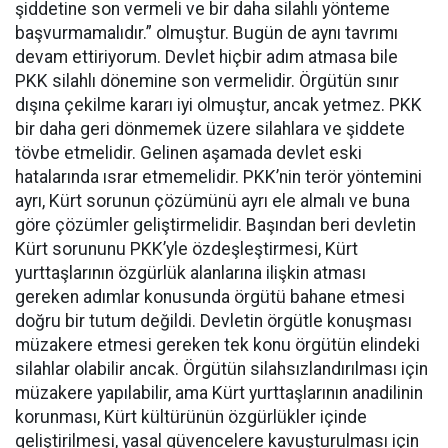
şiddetine son vermeli ve bir daha silahlı yönteme
başvurmamalıdır.” olmuştur. Bugün de aynı tavrımı
devam ettiriyorum. Devlet hiçbir adım atmasa bile
PKK silahlı dönemine son vermelidir. Örgütün sınır
dışına çekilme kararı iyi olmuştur, ancak yetmez. PKK
bir daha geri dönmemek üzere silahlara ve şiddete
tövbe etmelidir. Gelinen aşamada devlet eski
hatalarında ısrar etmemelidir. PKK’nin terör yöntemini
ayrı, Kürt sorunun çözümünü ayrı ele almalı ve buna
göre çözümler geliştirmelidir. Başından beri devletin
Kürt sorununu PKK’yle özdeşleştirmesi, Kürt
yurttaşlarının özgürlük alanlarına ilişkin atması
gereken adımlar konusunda örgütü bahane etmesi
doğru bir tutum değildi. Devletin örgütle konuşması
müzakere etmesi gereken tek konu örgütün elindeki
silahlar olabilir ancak. Örgütün silahsızlandırılması için
müzakere yapılabilir, ama Kürt yurttaşlarının anadilinin
korunması, Kürt kültürünün özgürlükler içinde
geliştirilmesi, yasal güvencelere kavuşturulması için