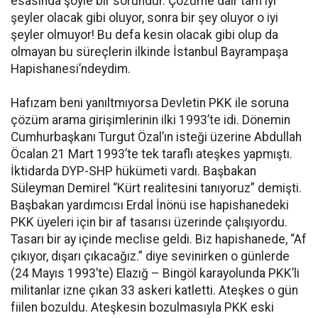
esasında şöyle bir sorundur. Çözüme dair tam iyi
şeyler olacak gibi oluyor, sonra bir şey oluyor o iyi
şeyler olmuyor! Bu defa kesin olacak gibi olup da
olmayan bu süreçlerin ilkinde İstanbul Bayrampaşa
Hapishanesi’ndeydim.
Hafızam beni yanıltmıyorsa Devletin PKK ile soruna
çözüm arama girişimlerinin ilki 1993’te idi. Dönemin
Cumhurbaşkanı Turgut Özal’ın isteği üzerine Abdullah
Öcalan 21 Mart 1993’te tek taraflı ateşkes yapmıştı.
İktidarda DYP-SHP hükümeti vardı. Başbakan
Süleyman Demirel “Kürt realitesini tanıyoruz” demişti.
Başbakan yardımcısı Erdal İnönü ise hapishanedeki
PKK üyeleri için bir af tasarısı üzerinde çalışıyordu.
Tasarı bir ay içinde meclise geldi. Biz hapishanede, “Af
çıkıyor, dışarı çıkacağız.” diye sevinirken o günlerde
(24 Mayıs 1993’te) Elazığ – Bingöl karayolunda PKK’li
militanlar izne çıkan 33 askeri katletti. Ateşkes o gün
fiilen bozuldu. Ateşkesin bozulmasıyla PKK eski