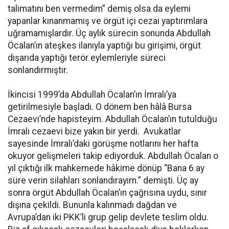
talimatını ben vermedim” demiş olsa da eylemi
yapanlar kınanmamış ve örgüt içi cezai yaptırımlara
uğramamışlardır. Üç aylık sürecin sonunda Abdullah
Öcalan’ın ateşkes ilanıyla yaptığı bu girişimi, örgüt
dışarıda yaptığı terör eylemleriyle süreci
sonlandırmıştır.
İkincisi 1999’da Abdullah Öcalan’ın İmralı’ya
getirilmesiyle başladı. O dönem ben hâlâ Bursa
Cezaevi’nde hapisteyim. Abdullah Öcalan’ın tutulduğu
İmralı cezaevi bize yakın bir yerdi. Avukatlar
sayesinde İmralı’daki görüşme notlarını her hafta
okuyor gelişmeleri takip ediyorduk. Abdullah Öcalan o
yıl çıktığı ilk mahkemede hâkime dönüp “Bana 6 ay
süre verin silahları sonlandırayım.” demişti. Üç ay
sonra örgüt Abdullah Öcalan’ın çağrısına uydu, sınır
dışına çekildi. Bununla kalınmadı dağdan ve
Avrupa’dan iki PKK’li grup gelip devlete teslim oldu.