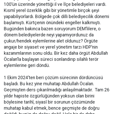
100’ün üzerinde yönettiği il ve İlçe belediyeleri vardı.
Kısmî yerel özerklik gibi bir yönetimle birçok şeyi
yapabiliyorlardı. Bölgede çok dilli belediyecilik dönemi
başlamıştı. Kürtçenin önündeki engeller kalkmıştı.
Bugünden bakınca bazen soruyorum DEM’lilere, o
dönem belediyelerde neyi yapamıyordunuz da
çukur/hendek eylemlerine alet oldunuz? Örgüte
angaje bir siyaset ve yerel yönetim tarzı HDP’nin
kazanımlarının sonu oldu. Bir kez daha örgüt Abdullah
Öcalan’la başlayan süreci sonlandırıp silahlı terör
eylemlerine geri döndü.
1 Ekim 2024’ten beri çözüm sürecinin dördüncüsü
başladı. Bu kez yine muhatap Abdullah Öcalan.
Geçmişten ders çıkarılmadığı anlaşılmaktadır. Tam 26
yıldır hapiste özgürlüğünden yoksun olan birini
böylesine tarihî, siyasî bir sorunun çözümünde
muhatap kabul etmek, bence geçmişte de doğru