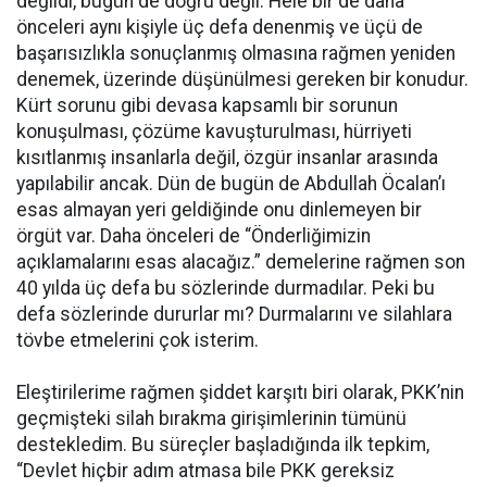
değildi, bugün de doğru değil. Hele bir de daha
önceleri aynı kişiyle üç defa denenmiş ve üçü de
başarısızlıkla sonuçlanmış olmasına rağmen yeniden
denemek, üzerinde düşünülmesi gereken bir konudur.
Kürt sorunu gibi devasa kapsamlı bir sorunun
konuşulması, çözüme kavuşturulması, hürriyeti
kısıtlanmış insanlarla değil, özgür insanlar arasında
yapılabilir ancak. Dün de bugün de Abdullah Öcalan’ı
esas almayan yeri geldiğinde onu dinlemeyen bir
örgüt var. Daha önceleri de “Önderliğimizin
açıklamalarını esas alacağız.” demelerine rağmen son
40 yılda üç defa bu sözlerinde durmadılar. Peki bu
defa sözlerinde dururlar mı? Durmalarını ve silahlara
tövbe etmelerini çok isterim.
Eleştirilerime rağmen şiddet karşıtı biri olarak, PKK’nin
geçmişteki silah bırakma girişimlerinin tümünü
destekledim. Bu süreçler başladığında ilk tepkim,
“Devlet hiçbir adım atmasa bile PKK gereksiz