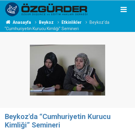
Anasayfa
Beykoz
Etkinlikler
Beykoz'da
“Cumhuriyetin Kurucu Kimliği” Semineri
Beykoz'da “Cumhuriyetin Kurucu
Kimliği” Semineri