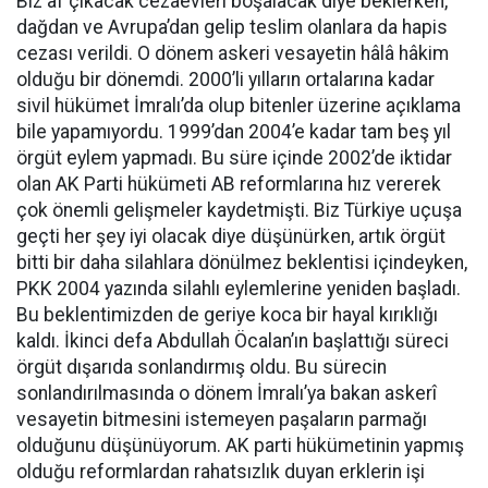
Biz af çıkacak cezaevleri boşalacak diye beklerken,
dağdan ve Avrupa’dan gelip teslim olanlara da hapis
cezası verildi. O dönem askeri vesayetin hâlâ hâkim
olduğu bir dönemdi. 2000’li yılların ortalarına kadar
sivil hükümet İmralı’da olup bitenler üzerine açıklama
bile yapamıyordu. 1999’dan 2004’e kadar tam beş yıl
örgüt eylem yapmadı. Bu süre içinde 2002’de iktidar
olan AK Parti hükümeti AB reformlarına hız vererek
çok önemli gelişmeler kaydetmişti. Biz Türkiye uçuşa
geçti her şey iyi olacak diye düşünürken, artık örgüt
bitti bir daha silahlara dönülmez beklentisi içindeyken,
PKK 2004 yazında silahlı eylemlerine yeniden başladı.
Bu beklentimizden de geriye koca bir hayal kırıklığı
kaldı. İkinci defa Abdullah Öcalan’ın başlattığı süreci
örgüt dışarıda sonlandırmış oldu. Bu sürecin
sonlandırılmasında o dönem İmralı’ya bakan askerî
vesayetin bitmesini istemeyen paşaların parmağı
olduğunu düşünüyorum. AK parti hükümetinin yapmış
olduğu reformlardan rahatsızlık duyan erklerin işi