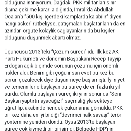
olduğuna inanıyorum. Dağdaki PKK militanları sınır
dışına çekilme kararı aldığında, İmralı’da Abdullah
Öcalan’a “500 kişi içerdeki kamplarda kalabilir” diyen
hangi askerî rütbeliyse, çatışmaları başlatanların da en
azından örgüte kolaylık sağlayanların da bu kişiler
olduğunu düşünmek abartı olmaz.
Üçüncüsü 2013’teki “Çözüm süreci” idi. İlk kez AK
Parti Hükümeti ve dönemin Başbakanı Recep Tayyip
Erdoğan açık biçimde sorunun çözümü için önemli
riskler aldı. Benim gibi çoğu insan evet bu kez bu
sorun çözülecek diye düşünmeye başlamıştı. İyi niyet
ve temennilerle başlayan bu süreç de en fazla iki yıl
sürdü. Olumlu başlayan süreç iki yılın sonunda “Seni
Başkan yaptırtmayacağız!” saçmalığıyla sekteye
uğratılıp, akabinde hendek çukurlarına gömüldü. PKK
bir kez daha en iyi bildiği “devrimci halk savaşı” terör
yöntemine yeniden döndü. Oysa 2013’te başlayan
süreç çok kıymetli bir girişimdi. Bölgede HDP’nin