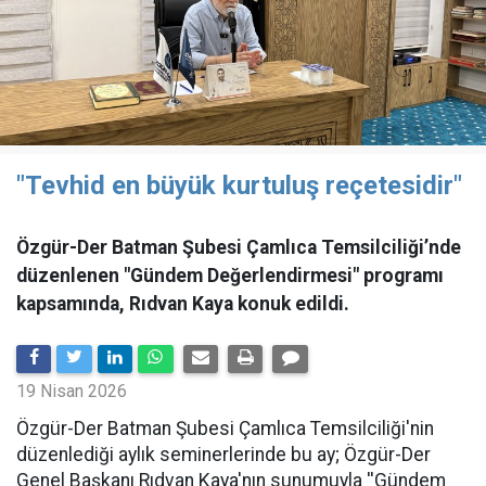
"Tevhid en büyük kurtuluş reçetesidir"
Özgür-Der Batman Şubesi Çamlıca Temsilciliği’nde
düzenlenen "Gündem Değerlendirmesi" programı
kapsamında, Rıdvan Kaya konuk edildi.
19 Nisan 2026
​Özgür-Der Batman Şubesi Çamlıca Temsilciliği'nin
düzenlediği aylık seminerlerinde bu ay; Özgür-Der
Genel Başkanı Rıdvan Kaya'nın sunumuyla ''Gündem