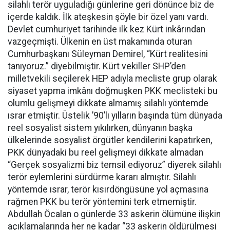
silahlı terör uyguladığı günlerine geri dönünce biz de
içerde kaldık. İlk ateşkesin şöyle bir özel yanı vardı.
Devlet cumhuriyet tarihinde ilk kez Kürt inkârından
vazgeçmişti. Ülkenin en üst makamında oturan
Cumhurbaşkanı Süleyman Demirel, “Kürt realitesini
tanıyoruz.” diyebilmiştir. Kürt vekiller SHP’den
milletvekili seçilerek HEP adıyla mecliste grup olarak
siyaset yapma imkânı doğmuşken PKK meclisteki bu
olumlu gelişmeyi dikkate almamış silahlı yöntemde
ısrar etmiştir. Üstelik ’90’lı yılların başında tüm dünyada
reel sosyalist sistem yıkılırken, dünyanın başka
ülkelerinde sosyalist örgütler kendilerini kapatırken,
PKK dünyadaki bu reel gelişmeyi dikkate almadan
“Gerçek sosyalizmi biz temsil ediyoruz” diyerek silahlı
terör eylemlerini sürdürme kararı almıştır. Silahlı
yöntemde ısrar, terör kısırdöngüsüne yol açmasına
rağmen PKK bu terör yöntemini terk etmemiştir.
Abdullah Öcalan o günlerde 33 askerin ölümüne ilişkin
açıklamalarında her ne kadar “33 askerin öldürülmesi