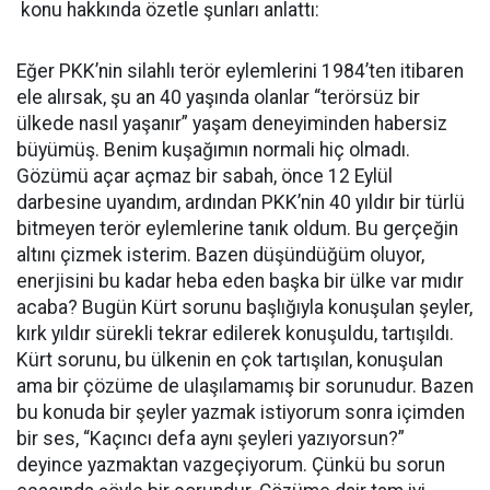
konu hakkında özetle şunları anlattı:
Eğer PKK’nin silahlı terör eylemlerini 1984’ten itibaren
ele alırsak, şu an 40 yaşında olanlar “terörsüz bir
ülkede nasıl yaşanır” yaşam deneyiminden habersiz
büyümüş. Benim kuşağımın normali hiç olmadı.
Gözümü açar açmaz bir sabah, önce 12 Eylül
darbesine uyandım, ardından PKK’nin 40 yıldır bir türlü
bitmeyen terör eylemlerine tanık oldum. Bu gerçeğin
altını çizmek isterim. Bazen düşündüğüm oluyor,
enerjisini bu kadar heba eden başka bir ülke var mıdır
acaba? Bugün Kürt sorunu başlığıyla konuşulan şeyler,
kırk yıldır sürekli tekrar edilerek konuşuldu, tartışıldı.
Kürt sorunu, bu ülkenin en çok tartışılan, konuşulan
ama bir çözüme de ulaşılamamış bir sorunudur. Bazen
bu konuda bir şeyler yazmak istiyorum sonra içimden
bir ses, “Kaçıncı defa aynı şeyleri yazıyorsun?”
deyince yazmaktan vazgeçiyorum. Çünkü bu sorun