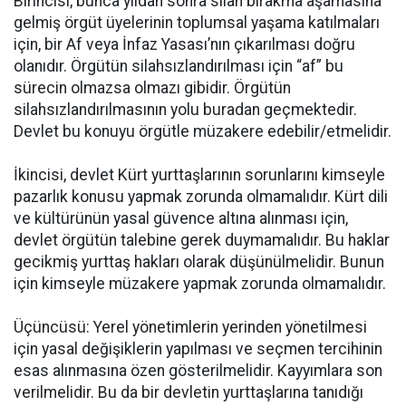
Birincisi, bunca yıldan sonra silah bırakma aşamasına
gelmiş örgüt üyelerinin toplumsal yaşama katılmaları
için, bir Af veya İnfaz Yasası’nın çıkarılması doğru
olanıdır. Örgütün silahsızlandırılması için “af” bu
sürecin olmazsa olmazı gibidir. Örgütün
silahsızlandırılmasının yolu buradan geçmektedir.
Devlet bu konuyu örgütle müzakere edebilir/etmelidir.
İkincisi, devlet Kürt yurttaşlarının sorunlarını kimseyle
pazarlık konusu yapmak zorunda olmamalıdır. Kürt dili
ve kültürünün yasal güvence altına alınması için,
devlet örgütün talebine gerek duymamalıdır. Bu haklar
gecikmiş yurttaş hakları olarak düşünülmelidir. Bunun
için kimseyle müzakere yapmak zorunda olmamalıdır.
Üçüncüsü: Yerel yönetimlerin yerinden yönetilmesi
için yasal değişiklerin yapılması ve seçmen tercihinin
esas alınmasına özen gösterilmelidir. Kayyımlara son
verilmelidir. Bu da bir devletin yurttaşlarına tanıdığı